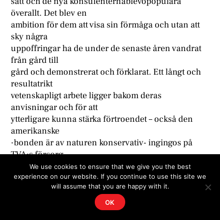
sätt och de nya konsulenternablevopopulära
överallt. Det blev en
ambition för dem att visa sin förmåga och utan att
sky några
uppoffringar ha de under de senaste åren vandrat
från gård till
gård och demonstrerat och förklarat. Ett långt och
resultatrikt
vetenskapligt arbete ligger bakom deras
anvisningar och för att
ytterligare kunna stärka förtroendet – också den
amerikanske
·bonden är av naturen konservativ- ingingos på
TVA:s försorg
en lång serie för farmarna förmånliga kontrakt,
We use cookies to ensure that we give you the best
experience on our website. If you continue to use this site we
enligt vilka dessa
will assume that you are happy with it.
mot vissa förmåner i fråga om gödselämnen,
maskiner o. s. v. förbundo sig att i minsta detalj följa
OK
anvisningarna och dessutom