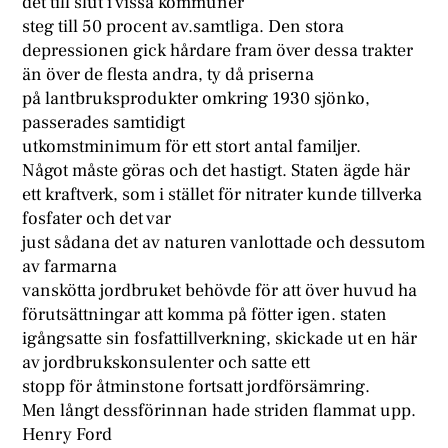
det till slut i vissa kommuner
steg till 50 procent av.samtliga. Den stora
depressionen gick hårdare fram över dessa trakter
än över de flesta andra, ty då priserna
på lantbruksprodukter omkring 1930 sjönko,
passerades samtidigt
utkomstminimum för ett stort antal familjer.
Något måste göras och det hastigt. Staten ägde här
ett kraftverk, som i stället för nitrater kunde tillverka
fosfater och det var
just sådana det av naturen vanlottade och dessutom
av farmarna
vanskötta jordbruket behövde för att över huvud ha
förutsättningar att komma på fötter igen. staten
igångsatte sin fosfattillverkning, skickade ut en här
av jordbrukskonsulenter och satte ett
stopp för åtminstone fortsatt jordförsämring.
Men långt dessförinnan hade striden flammat upp.
Henry Ford