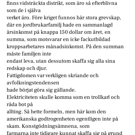
finns vidsträckta distrikt, som äro så efterblivna
som de i själva
verket äro. Före kriget funnos här stora grevskap,
där en jordbrukarfamilj hade en sammanlagd
årsinkomst på knappa 150 dollar om året, en
summa, som motsvarar en icke fackutbildad
kroppsarbetares månadsinkomst. På den summan
måste familjen inte
endast leva, utan dessutom skaffa sig alla sina
redskap och djur.
Fattigdomen var verkligen skriande och
avfolkningstendensen
hade börjat göra sig gällande.
Elektriciteten skulle komma som en trollkarl och
råda bot på
allting. Så hette formeln, men här kom den
amerikanska godtrogenheten egentligen inte på
skam. Konstgödningsämnena, som
farmarna inte tidigare kunnat skaffa sig på grund