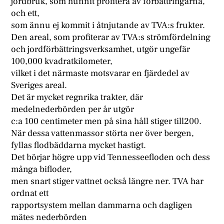
jordbruk, som hunnit profitera av förbättringarna,
och ett,
som ännu ej kommit i åtnjutande av TVA:s frukter.
Den areal, som profiterar av TVA:s strömfördelning
och jordförbättringsverksamhet, utgör ungefär
100,000 kvadratkilometer,
vilket i det närmaste motsvarar en fjärdedel av
Sveriges areal.
Det är mycket regnrika trakter, där
medelnederbörden per år utgör
c:a 100 centimeter men på sina håll stiger till200.
När dessa vattenmassor störta ner över bergen,
fyllas flodbäddarna mycket hastigt.
Det börjar högre upp vid Tennesseefloden och dess
många bifloder,
men snart stiger vattnet också längre ner. TVA har
ordnat ett
rapportsystem mellan dammarna och dagligen
mätes nederbörden