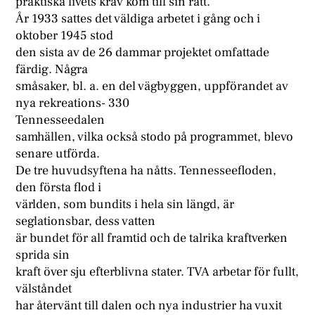
praktiska livets krav kom till sin rätt.
År 1933 sattes det väldiga arbetet i gång och i
oktober 1945 stod
den sista av de 26 dammar projektet omfattade
färdig. Några
småsaker, bl. a. en del vägbyggen, uppförandet av
nya rekreations- 330
Tennesseedalen
samhällen, vilka också stodo på programmet, blevo
senare utförda.
De tre huvudsyftena ha nåtts. Tennesseefloden,
den första flod i
världen, som bundits i hela sin längd, är
seglationsbar, dess vatten
är bundet för all framtid och de talrika kraftverken
sprida sin
kraft över sju efterblivna stater. TVA arbetar för fullt,
välståndet
har återvänt till dalen och nya industrier ha vuxit