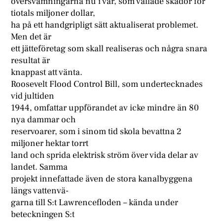
översvämningarna nu i vår, som vållade skador för
tiotals miljoner dollar,
ha på ett handgripligt sätt aktualiserat problemet.
Men det är
ett jätteföretag som skall realiseras och några snara
resultat är
knappast att vänta.
Roosevelt Flood Control Bill, som undertecknades
vid jultiden
1944, omfattar uppförandet av icke mindre än 80
nya dammar och
reservoarer, som i sinom tid skola bevattna 2
miljoner hektar torrt
land och sprida elektrisk ström över vida delar av
landet. Samma
projekt innefattade även de stora kanalbyggena
längs vattenvä-
garna till S:t Lawrencefloden – kända under
beteckningen S:t