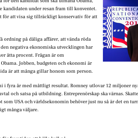
mpa för den kandidat som ska utmana Obama,
e kandidaten under resan fram till konventet.
r att visa sig tillräckligt konservativ för att
få ordning på dåliga affärer, att vända röda
en den negativa ekonomiska utvecklingen har
över åtta procent. Frågan är om
för Obama. Jobben, budgeten och ekonomi är
ida är att många gillar honom som person.
i i fyra år med måttligt resultat. Romney utlovar 12 miljoner n
avtal och satsa på utbildning. Entreprenörskap ska värnas. Skatt
ot som USA och världsekonomin behöver just nu så är det en tur
igt många väljare.