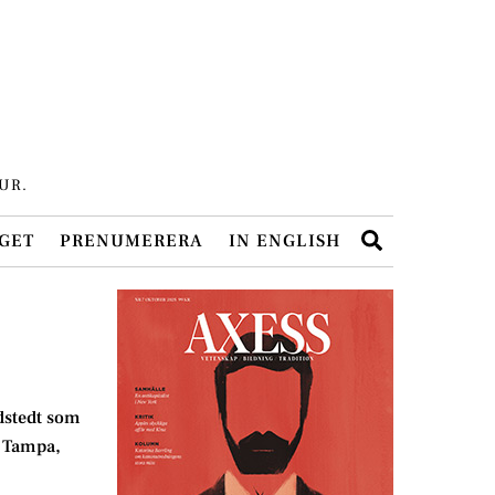
UR.
Search
GET
PRENUMERERA
IN ENGLISH
dstedt som
i Tampa,