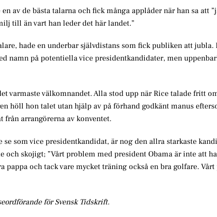
 en av de bästa talarna och fick många applåder när han sa att ”
lj till än vart han leder det här landet.”
alare, hade en underbar självdistans som fick publiken att jubla.
 med namn på potentiella vice presidentkandidater, men uppenbar
det varmaste välkomnandet. Alla stod upp när Rice talade fritt o
gen höll hon talet utan hjälp av på förhand godkänt manus efters
råt från arrangörerna av konventet.
 se som vice presidentkandidat, är nog den allra starkaste kand
de och skojigt; ”Vårt problem med president Obama är inte att ha
a pappa och tack vare mycket träning också en bra golfare. Vårt
seordförande för Svensk Tidskrift.