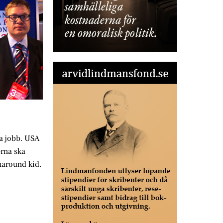
ya jobb. USA
erna ska
naround kid.