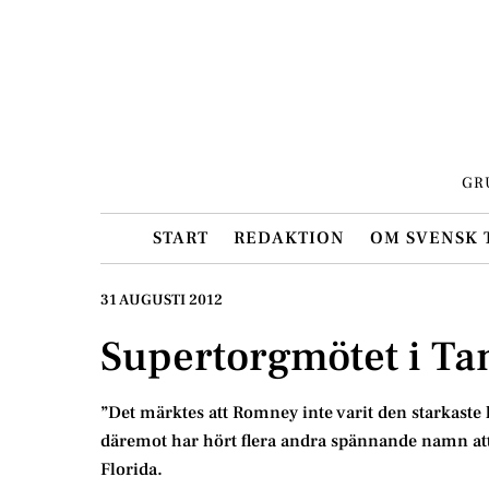
Skip
to
content
GR
START
REDAKTION
OM SVENSK 
31 AUGUSTI 2012
Supertorgmötet i T
”Det märktes att Romney inte varit den starkaste
däremot har hört flera andra spännande namn att
Florida.