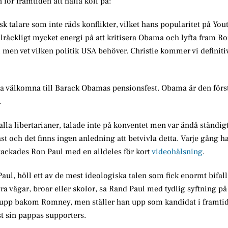
ör framtiden att hålla koll på:
sk talare som inte räds konflikter, vilket hans popularitet på Yout
tillräckligt mycket energi på att kritisera Obama och lyfta fram 
 men vet vilken politik USA behöver. Christie kommer vi definitivt
lla välkomna till Barack Obamas pensionsfest. Obama är den förs
.
lla libertarianer, talade inte på konventet men var ändå ständig
ast och det finns ingen anledning att betvivla detta. Varje gång 
vtackades Ron Paul med en alldeles för kort
videohälsning
.
aul, höll ett av de mest ideologiska talen som fick enormt bifall
gra vägar, broar eller skolor, sa Rand Paul med tydlig syftning 
år upp bakom Romney, men ställer han upp som kandidat i framti
t sin pappas supporters.