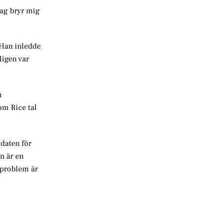
jag bryr mig
 Han inledde
ligen var
m
om Rice tal
idaten för
n är en
 problem är