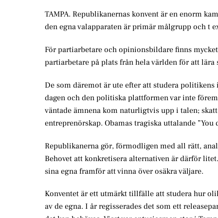
TAMPA. Republikanernas konvent är en enorm kampa
den egna valapparaten är primär målgrupp och t ex b
För partiarbetare och opinionsbildare finns mycke
partiarbetare på plats från hela världen för att lär
De som däremot är ute efter att studera politikens
dagen och den politiska plattformen var inte förem
väntade ämnena kom naturligtvis upp i talen; skat
entreprenörskap. Obamas tragiska uttalande ”You 
Republikanerna gör, förmodligen med all rätt, analys
Behovet att konkretisera alternativen är därför li
sina egna framför att vinna över osäkra väljare.
Konventet är ett utmärkt tillfälle att studera hur ol
av de egna. I år regisserades det som ett releasep