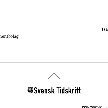
Tsa
tmentbolag
Back
To
Top
ISSN 2002-5130