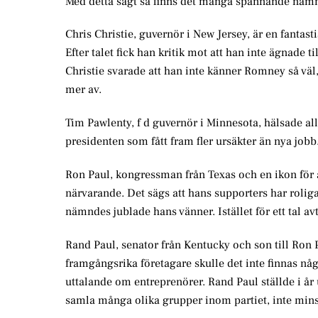
Med detta sagt så finns det många spännande namn f
Chris Christie, guvernör i New Jersey, är en fantasti
Efter talet fick han kritik mot att han inte ägnade 
Christie svarade att han inte känner Romney så väl,
mer av.
Tim Pawlenty, f d guvernör i Minnesota, hälsade a
presidenten som fått fram fler ursäkter än nya jobb
Ron Paul, kongressman från Texas och en ikon för a
närvarande. Det sägs att hans supporters har rolig
nämndes jublade hans vänner. Istället för ett tal a
Rand Paul, senator från Kentucky och son till Ron P
framgångsrika företagare skulle det inte finnas nå
uttalande om entreprenörer. Rand Paul ställde i 
samla många olika grupper inom partiet, inte mins