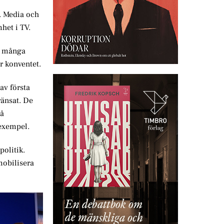
. Media och
het i TV.
et många
ör konventet.
av första
ränsat. De
på
exempel.
politik.
mobilisera