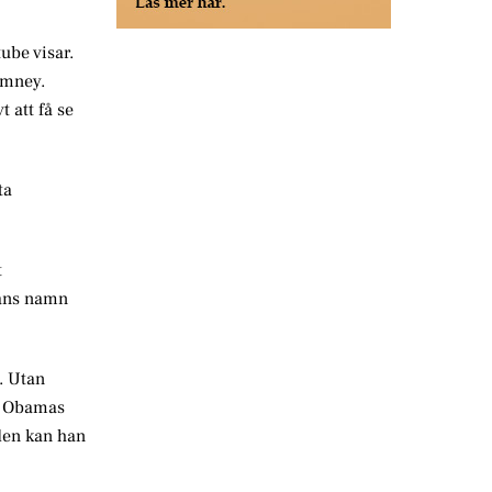
ube visar.
Romney.
 att få se
ta
t
hans namn
. Utan
på Obamas
den kan han