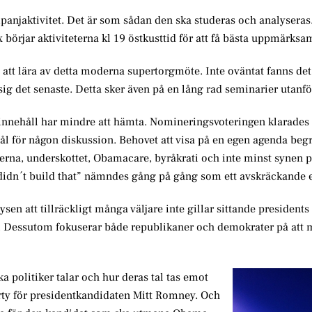
njaktivitet. Det är som sådan den ska studeras och analyseras
örjar aktiviteterna kl 19 östkusttid för att få bästa uppmärksam
t att lära av detta moderna supertorgmöte. Inte oväntat fanns d
a sig det senaste. Detta sker även på en lång rad seminarier utanf
 innehåll har mindre att hämta. Nomineringsvoteringen klarades 
ål för någon diskussion. Behovet att visa på en egen agenda beg
terna, underskottet, Obamacare, byråkrati och inte minst synen 
didn´t build that” nämndes gång på gång som ett avskräckande 
en att tillräckligt många väljare inte gillar sittande presidents 
tet. Dessutom fokuserar både republikaner och demokrater på att 
ika politiker talar och hur deras tal tas emot
arty för presidentkandidaten Mitt Romney. Och