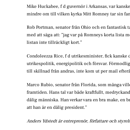
Mike Huckabee, f d guvernör i Arkansas, var kanske
mindre om till vilken kyrka Mitt Romney tar sin fami
Rob Portman, senator från Ohio och en fantastisk t
med att säga att: ”jag var på Romneys korta lista
listan inte tillräckligt kort.”
Condoleezza Rice, f d utrikesminister, fick kanske 
utrikespolitik, energipolitik och försvar. Förmodli
till skillnad från andras, inte kom ut per mail efte
Marco Rubio, senator från Florida, som många ville
framtiden. Hans tal var både kraftfullt, medryckan
dålig människa. Han verkar vara en bra make, en br
att han är en dålig president.”
Anders Ydstedt är entreprenör, författare och styrel