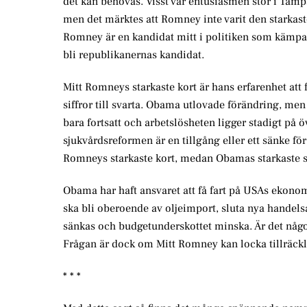
det kan behövas. Visst var entusiasmen stor i Ta
men det märktes att Romney inte varit den starkast
Romney är en kandidat mitt i politiken som kämpat fö
bli republikanernas kandidat.
Mitt Romneys starkaste kort är hans erfarenhet att 
siffror till svarta. Obama utlovade förändring, m
bara fortsatt och arbetslösheten ligger stadigt på 
sjukvårdsreformen är en tillgång eller ett sänke 
Romneys starkaste kort, medan Obamas starkaste s
Obama har haft ansvaret att få fart på USAs ekonom
ska bli oberoende av oljeimport, sluta nya handels
sänkas och budgetunderskottet minska. Är det någ
Frågan är dock om Mitt Romney kan locka tillräckl
* * *