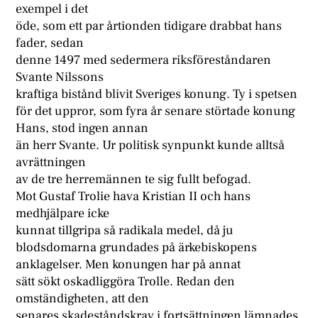
exempel i det
öde, som ett par årtionden tidigare drabbat hans
fader, sedan
denne 1497 med sedermera riksföreståndaren
Svante Nilssons
kraftiga bistånd blivit Sveriges konung. Ty i spetsen
för det uppror, som fyra år senare störtade konung
Hans, stod ingen annan
än herr Svante. Ur politisk synpunkt kunde alltså
avrättningen
av de tre herremännen te sig fullt befogad.
Mot Gustaf Trolie hava Kristian II och hans
medhjälpare icke
kunnat tillgripa så radikala medel, då ju
blodsdomarna grundades på ärkebiskopens
anklagelser. Men konungen har på annat
sätt sökt oskadliggöra Trolle. Redan den
omständigheten, att den
senares skadeståndskrav i fortsättningen lämnades