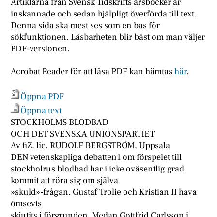
Artiklarna från Svensk Tidskrifts årsböcker är
inskannade och sedan hjälpligt överförda till text.
Denna sida ska mest ses som en bas för
sökfunktionen. Läsbarheten blir bäst om man väljer
PDF-versionen.
Acrobat Reader för att läsa PDF kan hämtas
här
.
Öppna PDF
Öppna text
STOCKHOLMS BLODBAD
OCH DET SVENSKA UNIONSPARTIET
Av fiZ. lic. RUDOLF BERGSTRÖM, Uppsala
DEN vetenskapliga debatten1 om förspelet till
stockholrus blodbad har i icke oväsentlig grad
kommit att röra sig om själva
»skuld»-frågan. Gustaf Trolie och Kristian II hava
ömsevis
skjutits i förgrunden. Medan Gottfrid Carlsson i