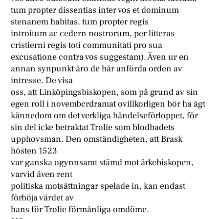
tum propter dissentias inter vos et dominum
stenanem habitas, tum propter regis
introitum ac cedern nostrorum, per litteras
cristierni regis toti communitati pro sua
excusatione contra vos suggestam). Även ur en
annan synpunkt äro de här anförda orden av
intresse. De visa
oss, att Linköpingsbiskopen, som på grund av sin
egen roll i novembcrdramat ovillkorligen bör ha ägt
kännedom om det verkliga händelseförloppet, för
sin del icke betraktat Trolie som blodbadets
upphovsman. Den omständigheten, att Brask
hösten 1523
var ganska ogynnsamt stämd mot ärkebiskopen,
varvid även rent
politiska motsättningar spelade in, kan endast
förhöja värdet av
hans för Trolie förmånliga omdöme.