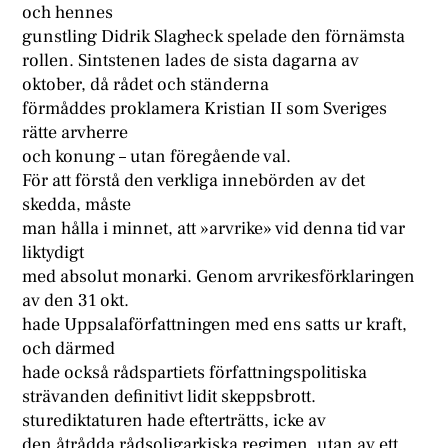
och hennes
gunstling Didrik Slagheck spelade den förnämsta
rollen. Sintstenen lades de sista dagarna av
oktober, då rådet och ständerna
förmåddes proklamera Kristian II som Sveriges
rätte arvherre
och konung – utan föregående val.
För att förstå den verkliga innebörden av det
skedda, måste
man hålla i minnet, att »arvrike» vid denna tid var
liktydigt
med absolut monarki. Genom arvrikesförklaringen
av den 31 okt.
hade Uppsalaförfattningen med ens satts ur kraft,
och därmed
hade också rådspartiets författningspolitiska
strävanden definitivt lidit skeppsbrott.
sturediktaturen hade efterträtts, icke av
den åtrådda rådsoligarkiska regimen, utan av ett