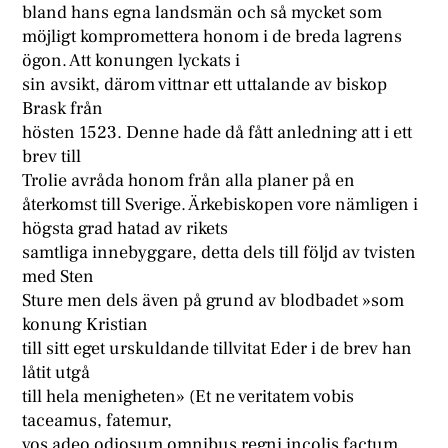
bland hans egna landsmän och så mycket som
möjligt kompromettera honom i de breda lagrens
ögon. Att konungen lyckats i
sin avsikt, därom vittnar ett uttalande av biskop
Brask från
hösten 1523. Denne hade då fått anledning att i ett
brev till
Trolie avråda honom från alla planer på en
återkomst till Sverige. Ärkebiskopen vore nämligen i
högsta grad hatad av rikets
samtliga innebyggare, detta dels till följd av tvisten
med Sten
Sture men dels även på grund av blodbadet »som
konung Kristian
till sitt eget urskuldande tillvitat Eder i de brev han
låtit utgå
till hela menigheten» (Et ne veritatem vobis
taceamus, fatemur,
vos adeo odiosum omnibus regni incolis factum,