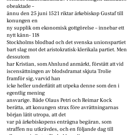
obeaktade –
ännu den 25 juni 1521 riktar ärkebiskop Gustaf till
konungen en
ny supplik om ekonomisk gottgörelse – innebar ett
nytt känn- 118
Stockholms blodbad och det svenska unionspartiet
bart slag mot det aristokratisk-klerikala partiet. Men
dessutom
har Kristian, som Ahnlund anmärkt, förstått att vid
iscensättningen av blodsdramat skjuta Trolie
framför sig, varvid han
icke heller underlåtit att utpeka denne som den i
egentlig mening
ansvarige. Både Olaus Petri och Reimar Kock
berätta, att konungen strax före avrättningarnas
början låtit utropa, att det
var på ärkebiskopens enträgna begäran, som
straffen nu utkrävdes, och en följande dag till