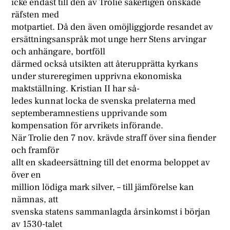
icke endast till den av Trolie säkerligen önskade
räfsten med
motpartiet. Då den även omöjliggjorde resandet av
ersättningsanspråk mot unge herr Stens arvingar
och anhängare, bortföll
därmed också utsikten att återupprätta kyrkans
under stureregimen upprivna ekonomiska
maktställning. Kristian II har så-
ledes kunnat locka de svenska prelaterna med
septemberamnestiens upprivande som
kompensation för arvrikets införande.
När Trolie den 7 nov. krävde straff över sina fiender
och framför
allt en skadeersättning till det enorma beloppet av
över en
million lödiga mark silver, – till jämförelse kan
nämnas, att
svenska statens sammanlagda årsinkomst i början
av 1530-talet