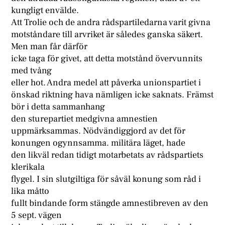
kungligt envälde.
Att Trolie och de andra rådspartiledarna varit givna
motståndare till arvriket är således ganska säkert.
Men man får därför
icke taga för givet, att detta motstånd övervunnits
med tvång
eller hot. Andra medel att påverka unionspartiet i
önskad riktning hava nämligen icke saknats. Främst
bör i detta sammanhang
den sturepartiet medgivna amnestien
uppmärksammas. Nödvändiggjord av det för
konungen ogynnsamma. militära läget, hade
den likväl redan tidigt motarbetats av rådspartiets
klerikala
flygel. I sin slutgiltiga för såväl konung som råd i
lika måtto
fullt bindande form stängde amnestibreven av den
5 sept. vägen