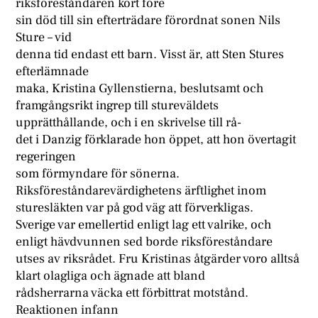
riksföreståndaren kort före
sin död till sin efterträdare förordnat sonen Nils
Sture – vid
denna tid endast ett barn. Visst är, att Sten Stures
efterlämnade
maka, Kristina Gyllenstierna, beslutsamt och
framgångsrikt ingrep till stureväldets
upprätthållande, och i en skrivelse till rå-
det i Danzig förklarade hon öppet, att hon övertagit
regeringen
som förmyndare för sönerna.
Riksföreståndarevärdighetens ärftlighet inom
sturesläkten var på god väg att förverkligas.
Sverige var emellertid enligt lag ett valrike, och
enligt hävdvunnen sed borde riksföreståndare
utses av riksrådet. Fru Kristinas åtgärder voro alltså
klart olagliga och ägnade att bland
rådsherrarna väcka ett förbittrat motstånd.
Reaktionen infann