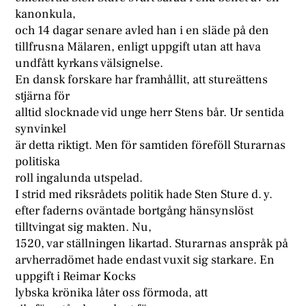
kanonkula,
och 14 dagar senare avled han i en släde på den
tillfrusna Mälaren, enligt uppgift utan att hava
undfått kyrkans välsignelse.
En dansk forskare har framhållit, att stureättens
stjärna för
alltid slocknade vid unge herr Stens bår. Ur sentida
synvinkel
är detta riktigt. Men för samtiden föreföll Sturarnas
politiska
roll ingalunda utspelad.
I strid med riksrådets politik hade Sten Sture d. y.
efter faderns oväntade bortgång hänsynslöst
tilltvingat sig makten. Nu,
1520, var ställningen likartad. Sturarnas anspråk på
arvherradömet hade endast vuxit sig starkare. En
uppgift i Reimar Kocks
lybska krönika låter oss förmoda, att