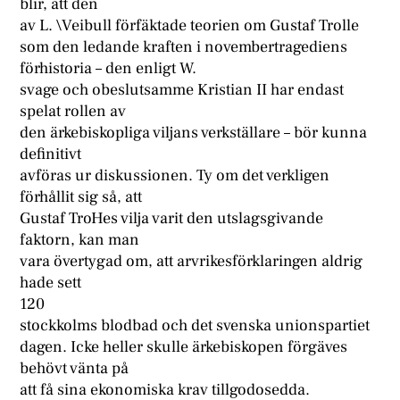
blir, att den
av L. \Veibull förfäktade teorien om Gustaf Trolle
som den ledande kraften i novembertragediens
förhistoria – den enligt W.
svage och obeslutsamme Kristian II har endast
spelat rollen av
den ärkebiskopliga viljans verkställare – bör kunna
definitivt
avföras ur diskussionen. Ty om det verkligen
förhållit sig så, att
Gustaf TroHes vilja varit den utslagsgivande
faktorn, kan man
vara övertygad om, att arvrikesförklaringen aldrig
hade sett
120
stockkolms blodbad och det svenska unionspartiet
dagen. Icke heller skulle ärkebiskopen förgäves
behövt vänta på
att få sina ekonomiska krav tillgodosedda.