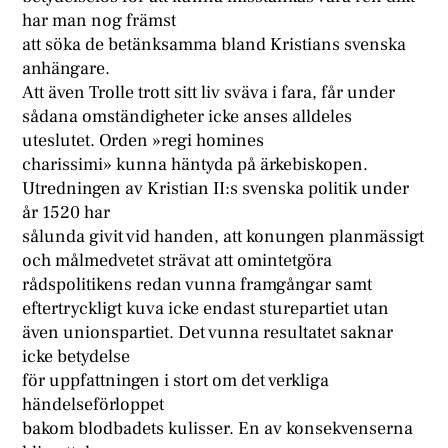
har man nog främst
att söka de betänksamma bland Kristians svenska
anhängare.
Att även Trolle trott sitt liv sväva i fara, får under
sådana omständigheter icke anses alldeles
uteslutet. Orden »regi homines
charissimi» kunna häntyda på ärkebiskopen.
Utredningen av Kristian II:s svenska politik under
år 1520 har
sålunda givit vid handen, att konungen planmässigt
och målmedvetet strävat att omintetgöra
rådspolitikens redan vunna framgångar samt
eftertryckligt kuva icke endast sturepartiet utan
även unionspartiet. Det vunna resultatet saknar
icke betydelse
för uppfattningen i stort om det verkliga
händelseförloppet
bakom blodbadets kulisser. En av konsekvenserna