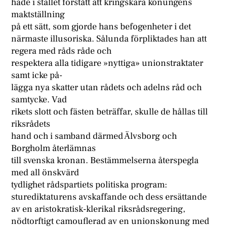
hade i stället förstått att kringskära konungens
maktställning
på ett sätt, som gjorde hans befogenheter i det
närmaste illusoriska. Sålunda förpliktades han att
regera med råds råde och
respektera alla tidigare »nyttiga» unionstraktater
samt icke på-
lägga nya skatter utan rådets och adelns råd och
samtycke. Vad
rikets slott och fästen beträffar, skulle de hållas till
riksrådets
hand och i samband därmed Älvsborg och
Borgholm återlämnas
till svenska kronan. Bestämmelserna återspegla
med all önskvärd
tydlighet rådspartiets politiska program:
sturediktaturens avskaffande och dess ersättande
av en aristokratisk-klerikal riksrådsregering,
nödtorftigt camouflerad av en unionskonung med