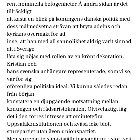
rent nominella befogenheter. Å andra sidan är det
tillräckligt
att kasta en blick på konungens danska politik med
dess målmedvetna strävan att bryta adelns och
kyrkans övermakt för att
inse, att han med all sannolikhet aldrig varit sinnad
att i Sverige
låta sig nöjas med rollen av en krönt dekoration.
Kristian och
hans svenska anhängare representerade, som vi se,
var för sig
oförenliga politiska ideal. Vi kunna således redan
från början
konstatera en djupgående motsättning mellan
konungen och rådsaristokratien. Otvivelaktigt låg
det i den förres intresse att omintetgöra
Uppsalakonstitutionen och kväsa icke blott
sturepartiet utan även unionspartiet.
Men sturepartiets maktställning var ännu i stort sett