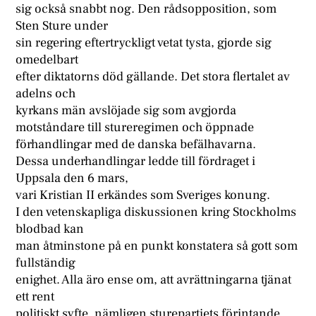
sig också snabbt nog. Den rådsopposition, som
Sten Sture under
sin regering eftertryckligt vetat tysta, gjorde sig
omedelbart
efter diktatorns död gällande. Det stora flertalet av
adelns och
kyrkans män avslöjade sig som avgjorda
motståndare till stureregimen och öppnade
förhandlingar med de danska befälhavarna.
Dessa underhandlingar ledde till fördraget i
Uppsala den 6 mars,
vari Kristian II erkändes som Sveriges konung.
I den vetenskapliga diskussionen kring Stockholms
blodbad kan
man åtminstone på en punkt konstatera så gott som
fullständig
enighet. Alla äro ense om, att avrättningarna tjänat
ett rent
politiskt syfte, nämligen sturepartiets förintande.