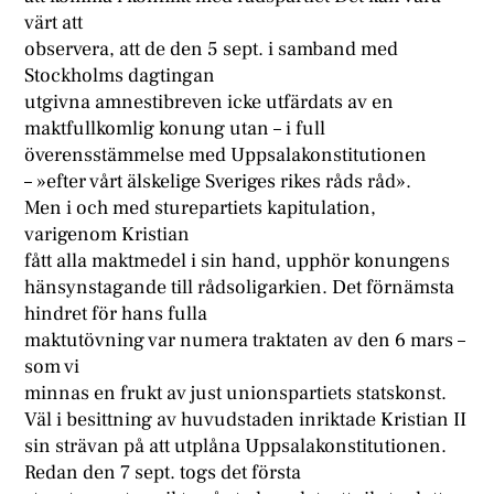
värt att
observera, att de den 5 sept. i samband med
Stockholms dagtingan
utgivna amnestibreven icke utfärdats av en
maktfullkomlig konung utan – i full
överensstämmelse med Uppsalakonstitutionen
– »efter vårt älskelige Sveriges rikes råds råd».
Men i och med sturepartiets kapitulation,
varigenom Kristian
fått alla maktmedel i sin hand, upphör konungens
hänsynstagande till rådsoligarkien. Det förnämsta
hindret för hans fulla
maktutövning var numera traktaten av den 6 mars –
som vi
minnas en frukt av just unionspartiets statskonst.
Väl i besittning av huvudstaden inriktade Kristian II
sin strävan på att utplåna Uppsalakonstitutionen.
Redan den 7 sept. togs det första