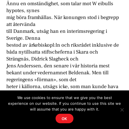
Ånnu en omständighet, som talar mot W eibulls
hypotes, synes
mig böra framhållas. När konungen stod i begrepp
att återvända
till Danmark, utsåg han en interimsregering i
Sverige. Denna
bestod av ärkebiskopl:ln och riksrådet inklusive de
båda nytillsatta stiftscheferna i Skara och
Strängnäs, Didrick Slagheck och
Jens Anderssen, den senare i vår historia mest
bekant under vedernamnet Beldenak. Men till
regeringens »förman», som det
heter i källorna, utsågs icke, som man kunde hava
väntat, Gustaf
We use cookies to ensure that we give you the best
Troile utan Didrick Slagheck. Ärkebiskopen, vilken i
experience on our website. If you continue to use this site we
egenskap
will assume that you are happy with it.
av den förnämste i rådet bort vara självskriven som
OK
den tillförordnade regeringens chef, har alltså på
ett synnerligen iögonenfallande sätt skjutits åt