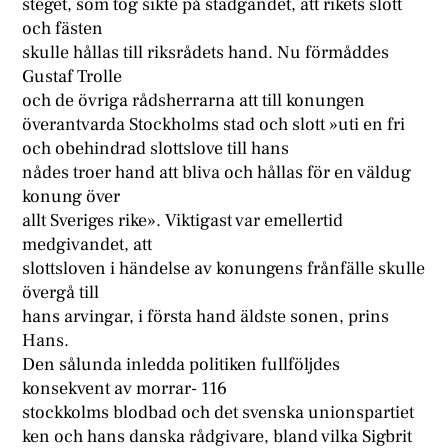
steget, som tog sikte på stadgandet, att rikets slott
och fästen
skulle hållas till riksrådets hand. Nu förmåddes
Gustaf Trolle
och de övriga rådsherrarna att till konungen
överantvarda Stockholms stad och slott »uti en fri
och obehindrad slottslove till hans
nådes troer hand att bliva och hållas för en väldug
konung över
allt Sveriges rike». Viktigast var emellertid
medgivandet, att
slottsloven i händelse av konungens frånfälle skulle
övergå till
hans arvingar, i första hand äldste sonen, prins
Hans.
Den sålunda inledda politiken fullföljdes
konsekvent av morrar- 116
stockkolms blodbad och det svenska unionspartiet
ken och hans danska rådgivare, bland vilka Sigbrit