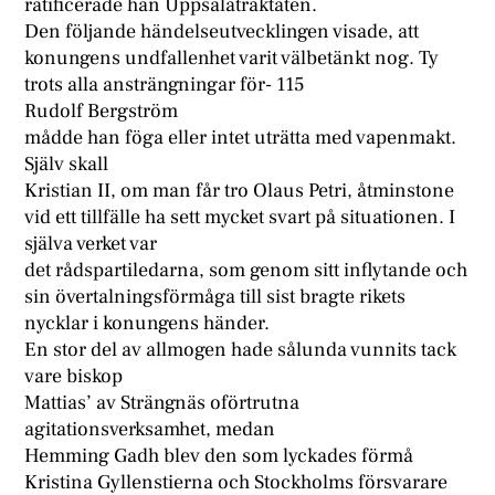
ratificerade han Uppsalatraktaten.
Den följande händelseutvecklingen visade, att
konungens undfallenhet varit välbetänkt nog. Ty
trots alla ansträngningar för- 115
Rudolf Bergström
mådde han föga eller intet uträtta med vapenmakt.
Själv skall
Kristian II, om man får tro Olaus Petri, åtminstone
vid ett tillfälle ha sett mycket svart på situationen. I
själva verket var
det rådspartiledarna, som genom sitt inflytande och
sin övertalningsförmåga till sist bragte rikets
nycklar i konungens händer.
En stor del av allmogen hade sålunda vunnits tack
vare biskop
Mattias’ av Strängnäs oförtrutna
agitationsverksamhet, medan
Hemming Gadh blev den som lyckades förmå
Kristina Gyllenstierna och Stockholms försvarare