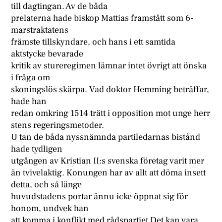
till dagtingan. Av de båda
prelaterna hade biskop Mattias framstått som 6-
marstraktatens
främste tillskyndare, och hans i ett samtida
aktstycke bevarade
kritik av stureregimen lämnar intet övrigt att önska
i fråga om
skoningslös skärpa. Vad doktor Hemming beträffar,
hade han
redan omkring 1514 trätt i opposition mot unge herr
stens regeringsmetoder.
U tan de båda nyssnämnda partiledarnas bistånd
hade tydligen
utgången av Kristian II:s svenska företag varit mer
än tvivelaktig. Konungen har av allt att döma insett
detta, och så länge
huvudstadens portar ännu icke öppnat sig för
honom, undvek han
att komma i konflikt med rådspartiet Det kan vara