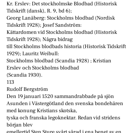
Kr. Erslev: Det stockholmske Blodbad (Historisk
Tidskrift (dansk), R. 9, bd 6);
Georg Lanäberg: Stockholms blodbad (Nordisk
Tidskrift 1928); Josef Sandström:
Kättardomen vid Stockholms blodbad (Historisk
Tidskrift 1928); Några bidrag
till Stockholms blodbads historia (Historisk Tidskrift
1929); Lauritz Weibull:
Stockholms blodbad (Scandia 1928) ; Kristian
Erslev och Stockholms blodbad
(Scandia 1930).
113
Rudolf Bergström
Den 19 januari 1520 sammandrabbade på sjön
Asunden i Västergötland den svenska bondehären
med konung Kristians skotska,
tyska och franska legoknektar. Redan vid stridens
början blev
emellertid Sten Sture svårt sårad i ena benet av en