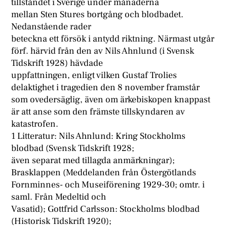
tillståndet i Sverige under månaderna
mellan Sten Stures bortgång och blodbadet.
Nedanstående rader
beteckna ett försök i antydd riktning. Närmast utgår
förf. härvid från den av Nils Ahnlund (i Svensk
Tidskrift 1928) hävdade
uppfattningen, enligt vilken Gustaf Trolies
delaktighet i tragedien den 8 november framstår
som ovedersäglig, även om ärkebiskopen knappast
är att anse som den främste tillskyndaren av
katastrofen.
1 Litteratur: Nils Ahnlund: Kring Stockholms
blodbad (Svensk Tidskrift 1928;
även separat med tillagda anmärkningar);
Brasklappen (Meddelanden från Östergötlands
Fornminnes- och Museiförening 1929-30; omtr. i
saml. Från Medeltid och
Vasatid); Gottfrid Carlsson: Stockholms blodbad
(Historisk Tidskrift 1920);