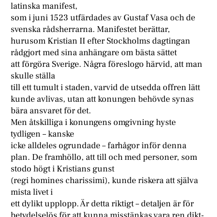
latinska manifest,
som i juni 1523 utfärdades av Gustaf Vasa och de
svenska rådsherrarna. Manifestet berättar,
hurusom Kristian II efter Stockholms dagtingan
rådgjort med sina anhängare om bästa sättet
att förgöra Sverige. Några föreslogo härvid, att man
skulle ställa
till ett tumult i staden, varvid de utsedda offren lätt
kunde avlivas, utan att konungen behövde synas
bära ansvaret för det.
Men åtskilliga i konungens omgivning hyste
tydligen – kanske
icke alldeles ogrundade – farhågor inför denna
plan. De framhöllo, att till och med personer, som
stodo högt i Kristians gunst
(regi homines charissimi), kunde riskera att själva
mista livet i
ett dylikt upplopp. Är detta riktigt – detaljen är för
betydelselös för att kunna misstänkas vara ren dikt-