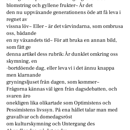
blomstring och gyllene frukter~ År det
den nu uppväxande generationens öde att få leva i
regnet av
vissna löv~ Eller – är det vårvindarna, som ombrusa
oss, bådande
en ny växandets tid~ För att bruka en annan bild,
som fått ge
denna artikel dess rubrik: År dunklet omkring oss
skymning, en
·bortdöende dag, eller leva vi i det ännu knappa
men klarnande
gryningsljuset från dagen, som kommer~
Frågorna kännas väl igen från dagsdebatten, och
svaren äro
onekligen lika olikartade som Optimistens och
Pessimistens livssyn. På ena hållet talar man med
gravallvar och domedagsröst
om kulturskymning och Untergang des