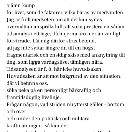
ojämn kamp
för livet, som de faktorer, vilka bäras av medvinden.
Jag är fullt medveten om att det kan synas
övermåttan anspråksfullt att söka prestera en sådan
tidsanalys i ett läge, då linjerna äro mer än vanligt
förvirrade. Låt mig därför strax betona,
att jag inte syftar längre än till en högst
fragmentarisk och ensidig skiss med anknytning till
ting, som ligga vardagslivet tämligen nära.
Tidsanalysen är f. ö. här icke huvudsaken.
Huvudsaken är att mot bakgrund av den situation,
där vi befinna oss,
söka peka på en personligt bärkraftig och
framtidsduglig livslinje.
Frågar någon, vad striden nu ytterst gäller – bortom
och över
och under den politiska och militära
kraftmätningen- så kan det