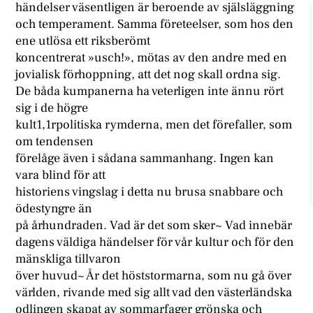
händelser väsentligen är beroende av själsläggning
och temperament. Samma företeelser, som hos den
ene utlösa ett riksberömt
koncentrerat »usch!», mötas av den andre med en
jovialisk förhoppning, att det nog skall ordna sig.
De båda kumpanerna ha veterligen inte ännu rört
sig i de högre
kult1,1rpolitiska rymderna, men det förefaller, som
om tendensen
förelåge även i sådana sammanhang. Ingen kan
vara blind för att
historiens vingslag i detta nu brusa snabbare och
ödestyngre än
på århundraden. Vad är det som sker~ Vad innebär
dagens väldiga händelser för vår kultur och för den
mänskliga tillvaron
över huvud~ År det höststormarna, som nu gå över
världen, rivande med sig allt vad den västerländska
odlingen skapat av sommarfager grönska och