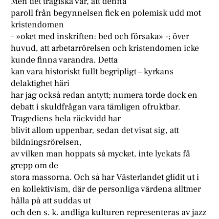
Men det tragiska var, att denna
paroll från begynnelsen fick en polemisk udd mot
kristendomen
– »oket med inskriften: bed och försaka» -; över
huvud, att arbetarrörelsen och kristendomen icke
kunde finna varandra. Detta
kan vara historiskt fullt begripligt – kyrkans
delaktighet häri
har jag också redan antytt; numera torde dock en
debatt i skuldfrågan vara tämligen ofruktbar.
Tragediens hela räckvidd har
blivit allom uppenbar, sedan det visat sig, att
bildningsrörelsen,
av vilken man hoppats så mycket, inte lyckats få
grepp om de
stora massorna. Och så har Västerlandet glidit ut i
en kollektivism, där de personliga värdena alltmer
hålla på att suddas ut
och den s. k. andliga kulturen representeras av jazz