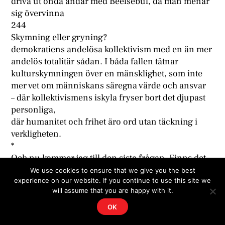
driva ut onda andar med Beelsebul, då man menar
sig övervinna
244
Skymning eller gryning?
demokratiens andelösa kollektivism med en än mer
andelös totalitär sådan. I båda fallen tätnar
kulturskymningen över en mänsklighet, som inte
mer vet om människans säregna värde och ansvar
– där kollektivismens iskyla fryser bort det djupast
personliga,
där humanitet och frihet äro ord utan täckning i
verkligheten.
*
Och nu kommer jag till den sista frågan. Finns det
någon väg
We use cookies to ensure that we give you the best
experience on our website. If you continue to use this site we
ur den katastrof, som hotar människan och
will assume that you are happy with it.
människovärdet~ Finns
det någon livsmakt, som kan förvandla
OK
skymningsdunklet till gryningsljusf