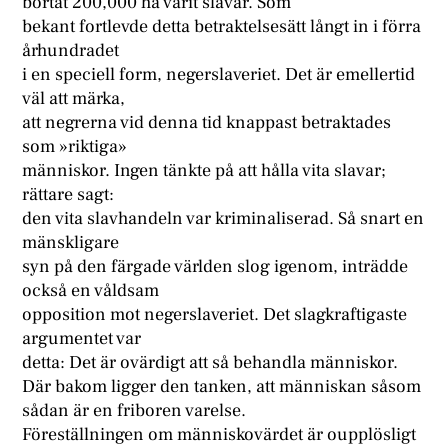
bortåt 200,000 ha varit slavar. Som
bekant fortlevde detta betraktelsesätt långt in i förra
århundradet
i en speciell form, negerslaveriet. Det är emellertid
väl att märka,
att negrerna vid denna tid knappast betraktades
som »riktiga»
människor. Ingen tänkte på att hålla vita slavar;
rättare sagt:
den vita slavhandeln var kriminaliserad. Så snart en
mänskligare
syn på den färgade världen slog igenom, inträdde
också en våldsam
opposition mot negerslaveriet. Det slagkraftigaste
argumentet var
detta: Det är ovärdigt att så behandla människor.
Där bakom ligger den tanken, att människan såsom
sådan är en friboren varelse.
Föreställningen om människovärdet är oupplösligt