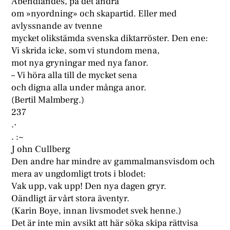
Abendlandes, på det andra
om »nyordning» och skapartid. Eller med
avlyssnande av tvenne
mycket olikstämda svenska diktarröster. Den ene:
Vi skrida icke, som vi stundom mena,
mot nya gryningar med nya fanor.
– Vi höra alla till de mycket sena
och digna alla under många anor.
(Bertil Malmberg.)
237
.·
. :~
J ohn Cullberg
Den andre har mindre av gammalmansvisdom och
mera av ungdomligt trots i blodet:
Vak upp, vak upp! Den nya dagen gryr.
Oändligt är vårt stora äventyr.
(Karin Boye, innan livsmodet svek henne.)
Det är inte min avsikt att här söka skipa rättvisa