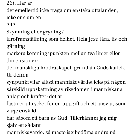
26). Här är
det emellertid icke fråga om enstaka uttalanden,
icke ens om en
242
Skymning eller gryning?
läroframställning som helhet. Hela Jesu lära, liv och
gärning
markera korsningspunkten mellan två linjer eller
dimensioner:
det mänskliga brödraskapet, grundat i Guds kärlek.
Ur denna
synpunkt vilar alltså människovärdet icke på någon
särskild uppskattning av rikedomen i människans
anlag och krafter; det är
fastmer uttrycket för en uppgift och ett ansvar, som
varje enskild
har såsom ett barn av Gud. Tillerkänner jag mig
själv ett sådant
människovärde, så måste jag bedöma andra på