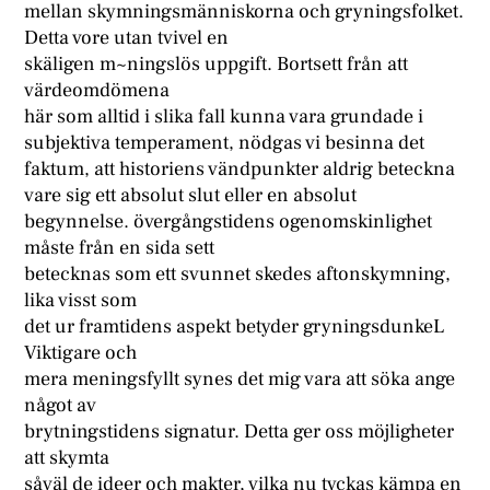
mellan skymningsmänniskorna och gryningsfolket.
Detta vore utan tvivel en
skäligen m~ningslös uppgift. Bortsett från att
värdeomdömena
här som alltid i slika fall kunna vara grundade i
subjektiva temperament, nödgas vi besinna det
faktum, att historiens vändpunkter aldrig beteckna
vare sig ett absolut slut eller en absolut
begynnelse. övergångstidens ogenomskinlighet
måste från en sida sett
betecknas som ett svunnet skedes aftonskymning,
lika visst som
det ur framtidens aspekt betyder gryningsdunkeL
Viktigare och
mera meningsfyllt synes det mig vara att söka ange
något av
brytningstidens signatur. Detta ger oss möjligheter
att skymta
såväl de ideer och makter, vilka nu tyckas kämpa en