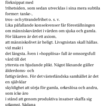
förknippat med
!rihetsiden, som sedan utvecklas i sina mera subtila
former: tanke-,
tros- och yttrandefrihet o. s. v.
Lika påfallande konsekvenser får föreställningen
om människovärdet i vården om sjuka och gamla.
För läkaren är det ett axiom,
att människolivet är heligt. Livsgnistan skall hållas.
vid makt i
det längsta. Även i »hopplösa» fall är omsorgsfull
vård till det
yttersta en bjudande plikt. Något liknande gäller
ålderdoms- och
fattigvården. För det västerländska samhället är det
en självklar
skyldighet att sörja för gamla, orkeslösa och andra,
som icke äro
i stånd att genom produktiva insatser skaffa sig
utkomst. Sådana