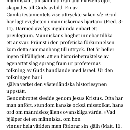
människan, till skillnad från alla markens djur,
skapades till Guds avbild. En av
Gamla testamentets vise uttryckte saken så: »Gud
har lagt evigheten i människornas hjärtan» (Pred. 3:
11). Därmed avsågs ingalunda enbart ett
privilegium. Människans höghet innebar tillika
ett ansvar. Främst i den profetiska förkunnelsen
kom detta sammanhang till uttryck. Det är heller
ingen tillfällighet, att en historiebetraktelse av
egenartat slag sprang fram ur profeternas
tolkning av Guds handlande med Israel. Ur den
tolkningen har i
själva verket den västerländska historiesynen
uppstått.
Genombrottet skedde genom Jesus Kristus. Ofta har
man anfört, stundom kanske också misstolkat, hans
ord om människosjälens ovanskliga värde: »Vad
hjälper det en människa, om hon
vinner hela världen men förlorar sin själh (Matt. 16: