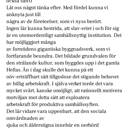
också sanU
Låt oss något tänka efter. Med fördel kunna vi
anknyta just till
några av de företeelser, som vi nyss berört.
Ingen lär kunna bestrida, att slav·eriet i och för sig
är en utomordentligt samhällsnyttig institution. Det
har möjliggjort många
av forntidens gigantiska byggnadsverk, som vi
fortfarande beundra. Det bildade grundvalen för
den strålande kultur, som byggdes upp i det gamla
Hellas. Ån i dag skulle det kunna på ett
oöv·erträffbart sätt tillgodose det stigande behovet
av billig arbetskraft. I själva verket torde det vara
mycket svårt, kanske omöjligt, att rationellt motivera
motviljan mot detta sätt att exploatera
arbetskraft för produktiva samhällssyften.
Det lär vidare vara uppenbart, att den sociala
omvårdnaden av
sjuka och ålderstigna innebär en oerhörd