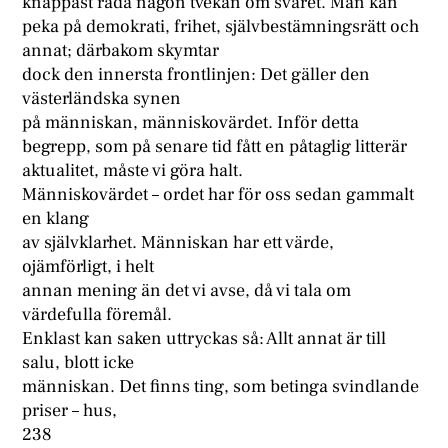
knappast råda någon tvekan om svaret. Man kan
peka på demokrati, frihet, självbestämningsrätt och
annat; därbakom skymtar
dock den innersta frontlinjen: Det gäller den
västerländska synen
på människan, människovärdet. Inför detta
begrepp, som på senare tid fått en påtaglig litterär
aktualitet, måste vi göra halt.
Människovärdet – ordet har för oss sedan gammalt
en klang
av självklarhet. Människan har ett värde,
ojämförligt, i helt
annan mening än det vi avse, då vi tala om
värdefulla föremål.
Enklast kan saken uttryckas så: Allt annat är till
salu, blott icke
människan. Det finns ting, som betinga svindlande
priser – hus,
238