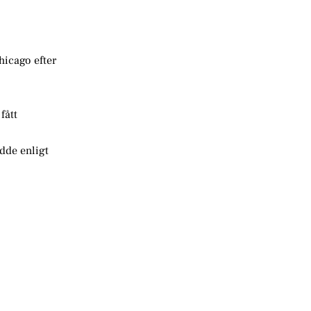
hicago efter
fått
edde enligt