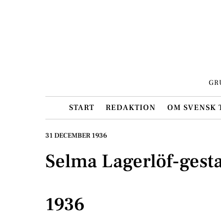
Skip
to
content
GR
START
REDAKTION
OM SVENSK 
31 DECEMBER 1936
Selma Lagerlöf-gesta
1936