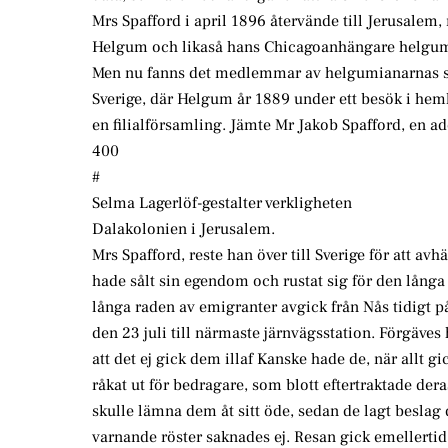
Mrs Spafford i april 1896 återvände till Jerusalem,
Helgum och likaså hans Chicagoanhängare helgu
Men nu fanns det medlemmar av helgumianarnas s
Sverige, där Helgum år 1889 under ett besök i hem
en filialförsamling. Jämte Mr Jakob Spafford, en ad
400
#
Selma Lagerlöf-gestalter verkligheten
Dalakolonien i Jerusalem.
Mrs Spafford, reste han över till Sverige för att a
hade sålt sin egendom och rustat sig för den långa
långa raden av emigranter avgick från Nås tidigt
den 23 juli till närmaste järnvägsstation. Förgäves
att det ej gick dem illaf Kanske hade de, när allt g
råkat ut för bedragare, som blott eftertraktade de
skulle lämna dem åt sitt öde, sedan de lagt beslag
varnande röster saknades ej. Resan gick emellertid 