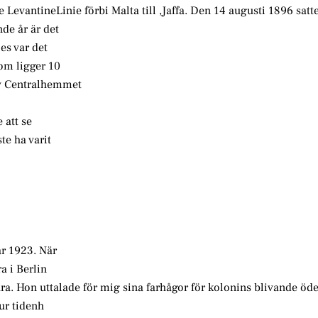
LevantineLinie förbi Malta till ,Jaffa. Den 14 augusti 1896 satt
nde år är det
es var det
som ligger 10
v Centralhemmet
e att se
e ha varit
år 1923. När
a i Berlin
ra. Hon uttalade för mig sina farhågor för kolonins blivande öd
ur tidenh