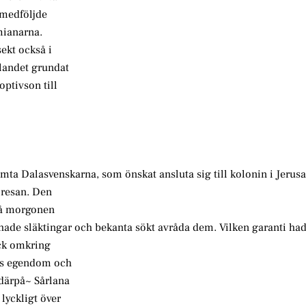
 medföljde
mianarna.
ekt också i
landet grundat
optivson till
vhämta Dalasvenskarna, som önskat ansluta sig till kolonin i Jeru
 resan. Den
 på morgonen
 hade släktingar och bekanta sökt avråda dem. Vilken garanti had
ick omkring
ras egendom och
 därpå~ Sårlana
lyckligt över