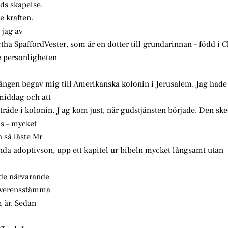
ds skapelse.
 kraften.
 jag av
a SpaffordVester, som är en dotter till grundarinnan – född i C
e personligheten
gången begav mig till Amerikanska kolonin i Jerusalem. Jag hade 
rmiddag och att
 inträde i kolonin. J ag kom just, när gudstjänsten började. Den sk
os – mycket
h så läste Mr
da adoptivson, upp ett kapitel ur bibeln mycket långsamt utan
 de närvarande
d överensstämma
 är. Sedan