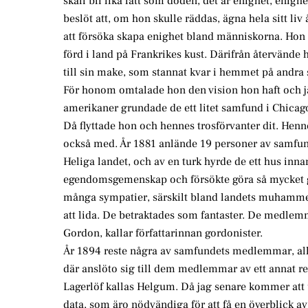
skall bli lika lätt som döden, det är enighet, enigh
beslöt att, om hon skulle räddas, ägna hela sitt liv å
att försöka skapa enighet bland människorna. Hon
förd i land på Frankrikes kust. Därifrån återvände
till sin make, som stannat kvar i hemmet på andra 
För honom omtalade hon den vision hon haft och 
amerikaner grundade de ett litet samfund i Chicago
Då flyttade hon och hennes trosförvanter dit. Henn
också med. År 1881 anlände 19 personer av samfund
Heliga landet, och av en turk hyrde de ett hus inn
egendomsgemenskap och försökte göra så mycket 
många sympatier, särskilt bland landets muhamme
att lida. De betraktades som fantaster. De medlem
Gordon, kallar författarinnan gordonister.
År 1894 reste några av samfundets medlemmar, allts
där anslöto sig till dem medlemmar av ett annat r
Lagerlöf kallas Helgum. Då jag senare kommer att u
data, som äro nödvändiga för att få en överblick av