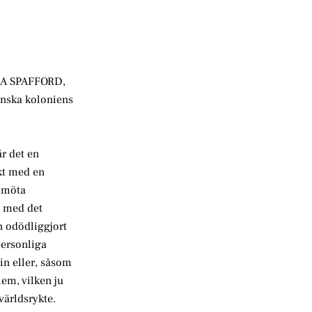
XNA SPAFFORD,
kanska koloniens
är det en
kt med en
t möta
an med det
n odödliggjort
personliga
in eller, såsom
lem, vilken ju
världsrykte.