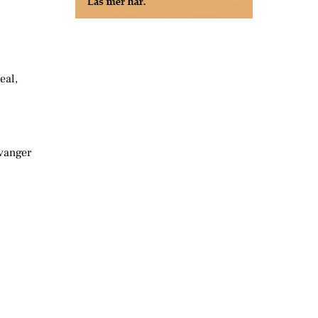
eal,
avanger