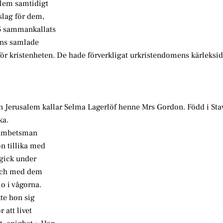
lem samtidigt
slag för dem,
5 sammankallats
ens samlade
ör kristenheten. De hade förverkligat urkristendomens kärleksid
en Jerusalem kallar Selma Lagerlöf henne Mrs Gordon. Född i St
ka.
h ämbetsman
on tillika med
 gick under
 och med dem
o i vågorna.
kte hon sig
 att livet