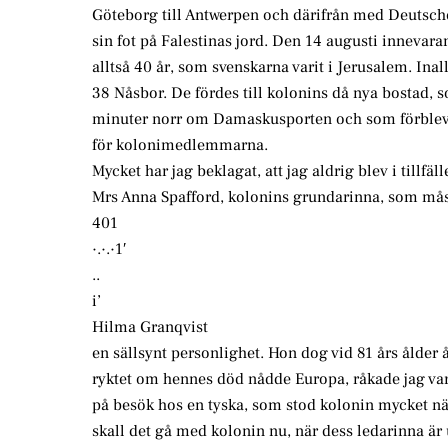
Göteborg till Antwerpen och därifrån med Deutsche 
sin fot på Falestinas jord. Den 14 augusti innevara
alltså 40 år, som svenskarna varit i Jerusalem. Inall
38 Nåsbor. De fördes till kolonins då nya bostad, 
minuter norr om Damaskusporten och som förble
för kolonimedlemmarna.
Mycket har jag beklagat, att jag aldrig blev i tillfäll
Mrs Anna Spafford, kolonins grundarinna, som måst
401
·.·.·1′
..
i’
Hilma Granqvist
en sällsynt personlighet. Hon dog vid 81 års ålder 
ryktet om hennes död nådde Europa, råkade jag var
på besök hos en tyska, som stod kolonin mycket nä
skall det gå med kolonin nu, när dess ledarinna är 