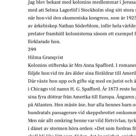
Jag blev bekant med kolonins medlemmar i Jerusa
med att Selma Lagerlöf i Stockholm slog sitt stora 
när hon vid den ekumeniska kongress, som år 192
av ärkebiskop Nathan Söderblom, inför hela värld
prelater framhöll kolonisterna såsom ett exempel f
förklarade hon.
399
Hilma Granqvist
Kolonins stifterska är Mrs Anna Spafford. I roman
följde hon vid tre års ålder sina föräldrar till Ameri
Där växte hon upp och gifte sig med en jurist oc
i Chicago vid namn H. G. Spafford. År 1873 reste h
sina fyra döttrar från Amerika till Europa. Ångaren
på Atlanten. Hon måste åse, hur alla hennes barn
hundratals passagerare vid skeppsbrottet omkomm
Men när allt omkring henne var vild förtvivlan, tyc
i dånet av stormen höra orden: »Det som fordras för