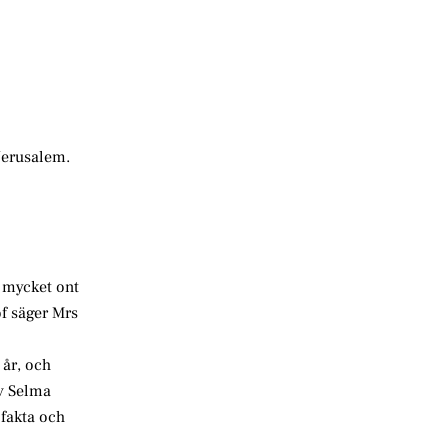
 Jerusalem.
 mycket ont
f säger Mrs
 år, och
av Selma
 fakta och