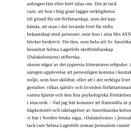
antingen läst eller hört talas om. Det är tack
vare, att hon i hög grad lägger verkligheten
till grund för sitt författarskap, som det kan
hända, att man i det levande livet får stifta
bekantskap med personer, som hon i sina Mrs A
böcker beskrivit. För den, som hela sitt liv Ameri
beundrat Selma Lagerlöfs skriftställarskap
(Dalakoloniens) stifterska.
såsom något av det yppersta litteraturen erbjuder, 
säregen upplevelse att personligen komma i konta
miljö, som hon skildrat, eller att i det verkliga live
gestalter, vilkas själsliv och livsöden författarinn
varma hjärtat och den fina psykologiska förståelse
i sina verk. – Vad jag här kommer att framställa är 
hågkomster och iakttagelser av Amerikanska kolon
vi här i Norden bruka säga, »Dalakolonin» i Jerusa
tack vare Selma Lagerlöfs roman Jerusalem vunnit 