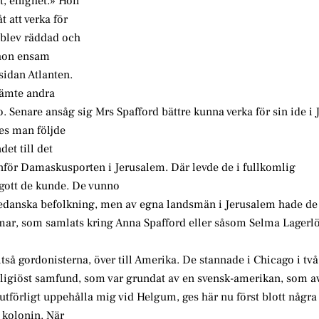
et, enighet.» Hon
t att verka för
 blev räddad och
 hon ensam
sidan Atlanten.
jämte andra
. Senare ansåg sig Mrs Spafford bättre kunna verka för sin ide i
es man följde
et till det
anför Damaskusporten i Jerusalem. Där levde de i fullkomlig
gott de kunde. De vunno
danska befolkning, men av egna landsmän i Jerusalem hade de
mar, som samlats kring Anna Spafford eller såsom Selma Lagerlö
å gordonisterna, över till Amerika. De stannade i Chicago i två
eligiöst samfund, som var grundat av en svensk-amerikan, som 
tförligt uppehålla mig vid Helgum, ges här nu först blott några
 kolonin. När