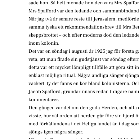
sade hon. Så helt menade hon den vara Mrs Spaffor
Mrs Spafford var den ledande och sammanbindande
När jag två år senare reste till Jerusalem, medförde
samma tyska ett rekommendationsbrev till Mrs Berth
skeppsbrottet – och efter moderns död den ledand
inom kolonin.
Det var en söndag i augusti år 1925 jag för första 
veta, att man firade sin gudstjänst var söndag efte
detta var ett mycket lämpligt tillfälle att göra sitt
enklast möjliga ritual. Några andliga sånger sjöng
vackert, ty det fanns en kör bland kolonisterna. Oc
Jacob Spafford, grundarinnans redan tidigare nämn
kommentarer.
Den gången var det om den goda Herden, och alla
visste, hur väl orden att herden går före sin hjor
med förhållandena i det Heliga landet än i dag som
sjöngs igen några sånger.