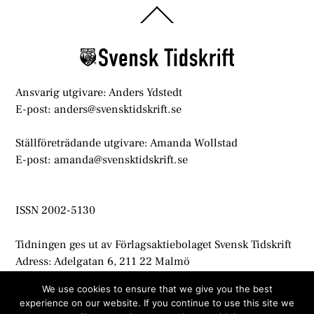
Back
To
Top
Ansvarig utgivare: Anders Ydstedt
E-post: anders@svensktidskrift.se
Ställföreträdande utgivare: Amanda Wollstad
E-post: amanda@svensktidskrift.se
ISSN 2002-5130
Tidningen ges ut av Förlagsaktiebolaget Svensk Tidskrift
Adress: Adelgatan 6, 211 22 Malmö
info@svensktidskrift.se
We use cookies to ensure that we give you the best
experience on our website. If you continue to use this site we
© Svensk Tidskrift 2021