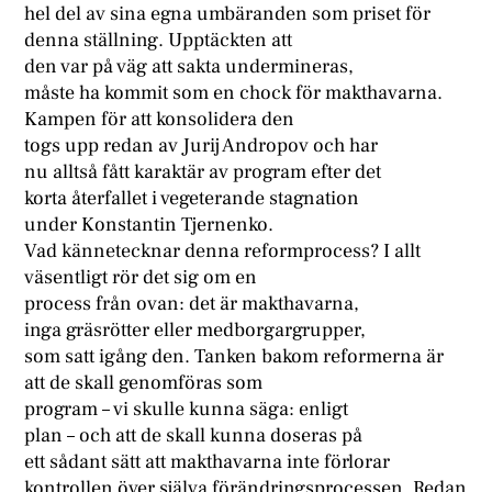
hel del av sina egna umbäranden som priset för
denna ställning. Upptäckten att
den var på väg att sakta undermineras,
måste ha kommit som en chock för makthavarna.
Kampen för att konsolidera den
togs upp redan av Jurij Andropov och har
nu alltså fått karaktär av program efter det
korta återfallet i vegeterande stagnation
under Konstantin Tjernenko.
Vad kännetecknar denna reformprocess? I allt
väsentligt rör det sig om en
process från ovan: det är makthavarna,
inga gräsrötter eller medborgargrupper,
som satt igång den. Tanken bakom reformerna är
att de skall genomföras som
program – vi skulle kunna säga: enligt
plan – och att de skall kunna doseras på
ett sådant sätt att makthavarna inte förlorar
kontrollen över själva förändringsprocessen. Redan