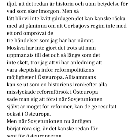
ifjol, att det redan är historia och utan betydelse för
vad som sker imorgon. Men så
lätt blir vi inte kvitt gårdagen;det kan kanske räcka
med att påminna om att Gorbatjovs regim inte med
ett ord omprövat de
tre händelser som jag här har nämnt.
Moskva har inte gjort det trots att man
uppmanats till det och så länge som det
inte skett, tror jag att vi har anledning att
vara skeptiska inför reformpolitikens
möjligheter i Östeuropa. Alltsammans
kan se ut som en historiens ironi:efter alla
misslyckade reformförsök i Östeuropa
sade man sig att först när Sovjetunionen
självt är moget för reformer, kan de ge resultat
också i Östeuropa.
Men när Sovjetunionen nu äntligen
börjat röra sig, är det kanske redan för
sent för östeuropeerna.