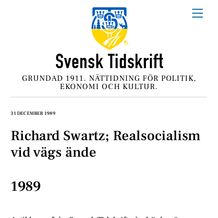
Skip
Me
to
content
GRUNDAD 1911. NÄTTIDNING FÖR POLITIK,
EKONOMI OCH KULTUR.
31 DECEMBER 1989
Richard Swartz; Realsocialism
vid vägs ände
1989