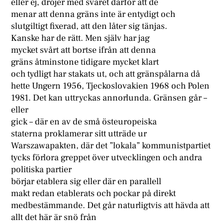
eller ej, dröjer med svaret därför att de
menar att denna gräns inte är entydigt och
slutgiltigt fixerad, att den låter sig tänjas.
Kanske har de rätt. Men själv har jag
mycket svårt att bortse ifrån att denna
gräns åtminstone tidigare mycket klart
och tydligt har stakats ut, och att gränspålarna då
hette Ungern 1956, Tjeckoslovakien 1968 och Polen
1981. Det kan uttryckas annorlunda. Gränsen går –
eller
gick – där en av de små östeuropeiska
staterna proklamerar sitt utträde ur
Warszawapakten, där det ”lokala” kommunistpartiet
tycks förlora greppet över utvecklingen och andra
politiska partier
börjar etablera sig eller där en parallell
makt redan etablerats och pockar på direkt
medbestämmande. Det går naturligtvis att hävda att
allt det här är snö från