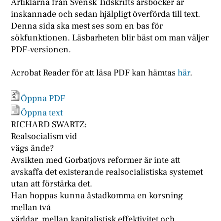
Artiklarna från Svensk Tidskrifts årsböcker är
inskannade och sedan hjälpligt överförda till text.
Denna sida ska mest ses som en bas för
sökfunktionen. Läsbarheten blir bäst om man väljer
PDF-versionen.
Acrobat Reader för att läsa PDF kan hämtas
här
.
Öppna PDF
Öppna text
RICHARD SWARTZ:
Realsocialism vid
vägs ände?
Avsikten med Gorbatjovs reformer är inte att
avskaffa det existerande realsocialistiska systemet
utan att förstärka det.
Han hoppas kunna åstadkomma en korsning
mellan två
världar, mellan kapitalistisk effektivitet och