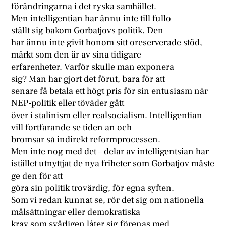
förändringarna i det ryska samhället.
Men intelligentian har ännu inte till fullo
ställt sig bakom Gorbatjovs politik. Den
har ännu inte givit honom sitt oreserverade stöd,
märkt som den är av sina tidigare
erfarenheter. Varför skulle man exponera
sig? Man har gjort det förut, bara för att
senare få betala ett högt pris för sin entusiasm när
NEP-politik eller töväder gått
över i stalinism eller realsocialism. Intelligentian
vill fortfarande se tiden an och
bromsar så indirekt reformprocessen.
Men inte nog med det – delar av intelligentsian har
istället utnyttjat de nya friheter som Gorbatjov måste
ge den för att
göra sin politik trovärdig, för egna syften.
Som vi redan kunnat se, rör det sig om nationella
målsättningar eller demokratiska
krav som svårligen låter sig förenas med