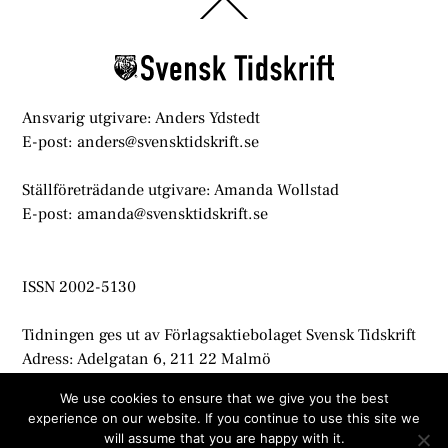
Back
To
Top
Ansvarig utgivare: Anders Ydstedt
E-post: anders@svensktidskrift.se
Ställföreträdande utgivare: Amanda Wollstad
E-post: amanda@svensktidskrift.se
ISSN 2002-5130
Tidningen ges ut av Förlagsaktiebolaget Svensk Tidskrift
Adress: Adelgatan 6, 211 22 Malmö
info@svensktidskrift.se
We use cookies to ensure that we give you the best
experience on our website. If you continue to use this site we
© Svensk Tidskrift 2021
will assume that you are happy with it.