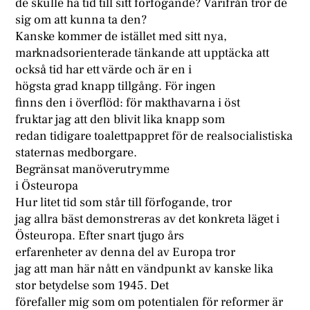
de skulle ha tid till sitt förfogande? Varifrån tror de
sig om att kunna ta den?
Kanske kommer de istället med sitt nya,
marknadsorienterade tänkande att upptäcka att
också tid har ett värde och är en i
högsta grad knapp tillgång. För ingen
finns den i överflöd: för makthavarna i öst
fruktar jag att den blivit lika knapp som
redan tidigare toalettpappret för de realsocialistiska
staternas medborgare.
Begränsat manöverutrymme
i Östeuropa
Hur litet tid som står till förfogande, tror
jag allra bäst demonstreras av det konkreta läget i
Östeuropa. Efter snart tjugo års
erfarenheter av denna del av Europa tror
jag att man här nått en vändpunkt av kanske lika
stor betydelse som 1945. Det
förefaller mig som om potentialen för reformer är