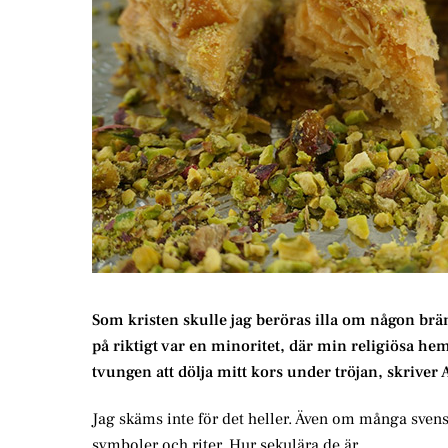
Som kristen skulle jag beröras illa om någon brä
på riktigt var en minoritet, där min religiösa he
tvungen att dölja mitt kors under tröjan, skrive
Jag skäms inte för det heller. Även om många sven
symboler och riter. Hur sekulära de är.