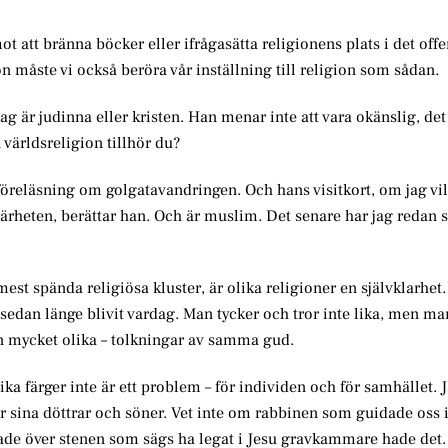
mot att bränna böcker eller ifrågasätta religionens plats i det offe
 måste vi också beröra vår inställning till religion som sådan.
ag är judinna eller kristen. Han menar inte att vara okänslig, det
 världsreligion tillhör du?
ad föreläsning om golgatavandringen. Och hans visitkort, om jag vil
ärheten, berättar han. Och är muslim. Det senare har jag redan sl
st spända religiösa kluster, är olika religioner en självklarhet.
 sedan länge blivit vardag. Man tycker och tror inte lika, men ma
 mycket olika – tolkningar av samma gud.
a färger inte är ett problem – för individen och för samhället. J
r sina döttrar och söner. Vet inte om rabbinen som guidade oss 
de över stenen som sägs ha legat i Jesu gravkammare hade det. 