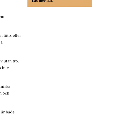
 om
 fötts eller
ja
v utan tro.
 inte
amiska
en och
 är både