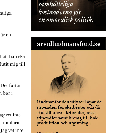
ntliga
 är en
l att han ska
utit mig till
 Det förtar
n bor i
ag vet inte
i tunnlarna
Jag vet inte