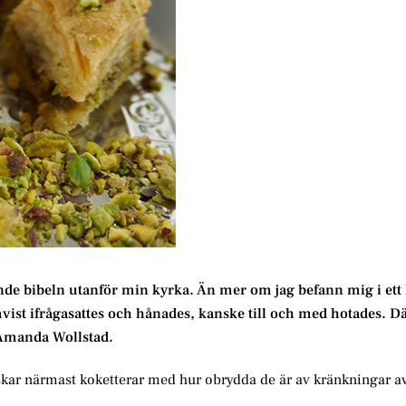
nde bibeln utanför min kyrka. Än mer om jag befann mig i ett 
mvist ifrågasattes och hånades, kanske till och med hotades. Dä
r Amanda Wollstad.
skar närmast koketterar med hur obrydda de är av kränkningar av