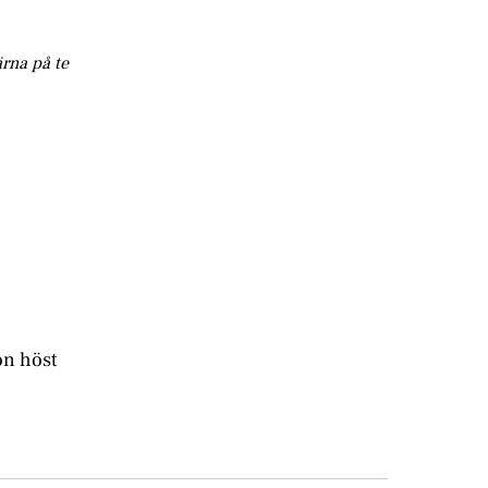
ärna på te
on höst