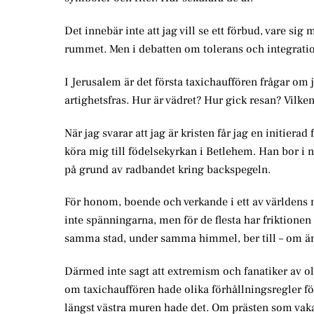
Det innebär inte att jag vill se ett förbud, vare sig 
rummet. Men i debatten om tolerans och integration
I Jerusalem är det första taxichauffören frågar om j
artighetsfras. Hur är vädret? Hur gick resan? Vilken
När jag svarar att jag är kristen får jag en initier
köra mig till födelsekyrkan i Betlehem. Han bor i n
på grund av radbandet kring backspegeln.
För honom, boende och verkande i ett av världens me
inte spänningarna, men för de flesta har friktionen
samma stad, under samma himmel, ber till – om än
Därmed inte sagt att extremism och fanatiker av olik
om taxichauffören hade olika förhållningsregler fö
längst västra muren hade det. Om prästen som vaka