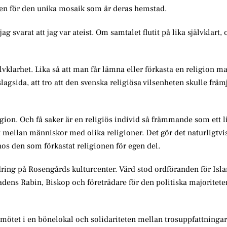
iden för den unika mosaik som är deras hemstad.
g svarat att jag var ateist. Om samtalet flutit på lika självklart,
lvklarhet. Lika så att man får lämna eller förkasta en religion man
slagsida, att tro att den svenska religiösa vilsenheten skulle främ
ion. Och få saker är en religiös individ så främmande som ett li
mellan människor med olika religioner. Det gör det naturligtvis
 hos den som förkastat religionen för egen del.
dring på Rosengårds kulturcenter. Värd stod ordföranden för Isl
adens Rabin, Biskop och företrädare för den politiska majoritet
 mötet i en bönelokal och solidariteten mellan trosuppfattningar