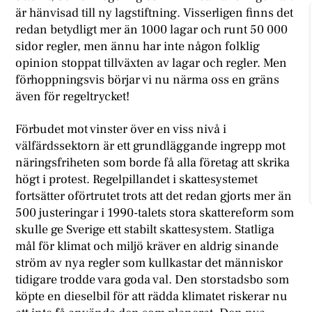
är hänvisad till ny lagstiftning. Visserligen finns det
redan betydligt mer än 1000 lagar och runt 50 000
sidor regler, men ännu har inte någon folklig
opinion stoppat tillväxten av lagar och regler. Men
förhoppningsvis börjar vi nu närma oss en gräns
även för regeltrycket!
Förbudet mot vinster över en viss nivå i
välfärdssektorn är ett grundläggande ingrepp mot
näringsfriheten som borde få alla företag att skrika
högt i protest. Regelpillandet i skattesystemet
fortsätter oförtrutet trots att det redan gjorts mer än
500 justeringar i 1990-talets stora skattereform som
skulle ge Sverige ett stabilt skattesystem. Statliga
mål för klimat och miljö kräver en aldrig sinande
ström av nya regler som kullkastar det människor
tidigare trodde vara goda val. Den storstadsbo som
köpte en dieselbil för att rädda klimatet riskerar nu