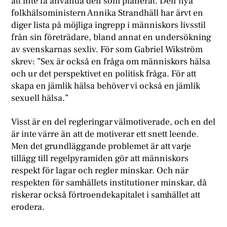
att inte få använda den som planerat. Den nya
folkhälsoministern Annika Strandhäll har ärvt en
diger lista på möjliga ingrepp i människors livsstil
från sin företrädare, bland annat en undersökning
av svenskarnas sexliv. För som Gabriel Wikström
skrev: ”Sex är också en fråga om människors hälsa
och ur det perspektivet en politisk fråga. För att
skapa en jämlik hälsa behöver vi också en jämlik
sexuell hälsa.”
Visst är en del regleringar välmotiverade, och en del
är inte värre än att de motiverar ett snett leende.
Men det grundläggande problemet är att varje
tillägg till regelpyramiden gör att människors
respekt för lagar och regler minskar. Och när
respekten för samhällets institutioner minskar, då
riskerar också förtroendekapitalet i samhället att
erodera.