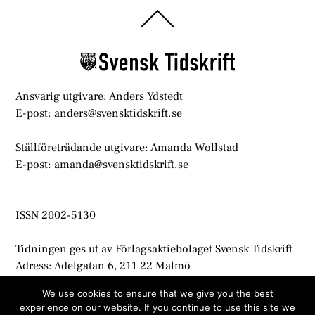
Back
To
Top
Ansvarig utgivare: Anders Ydstedt
E-post: anders@svensktidskrift.se
Ställföreträdande utgivare: Amanda Wollstad
E-post: amanda@svensktidskrift.se
ISSN 2002-5130
Tidningen ges ut av Förlagsaktiebolaget Svensk Tidskrift
Adress: Adelgatan 6, 211 22 Malmö
info@svensktidskrift.se
We use cookies to ensure that we give you the best
experience on our website. If you continue to use this site we