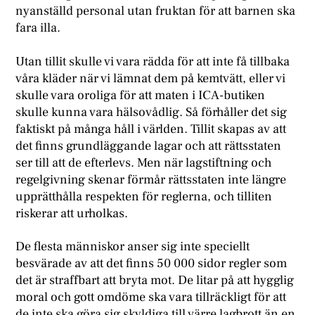
nyanställd personal utan fruktan för att barnen ska
fara illa.
Utan tillit skulle vi vara rädda för att inte få tillbaka
våra kläder när vi lämnat dem på kemtvätt, eller vi
skulle vara oroliga för att maten i ICA-butiken
skulle kunna vara hälsovådlig. Så förhåller det sig
faktiskt på många håll i världen. Tillit skapas av att
det finns grundläggande lagar och att rättsstaten
ser till att de efterlevs. Men när lagstiftning och
regelgivning skenar förmår rättsstaten inte längre
upprätthålla respekten för reglerna, och tilliten
riskerar att urholkas.
De flesta människor anser sig inte speciellt
besvärade av att det finns 50 000 sidor regler som
det är straffbart att bryta mot. De litar på att hygglig
moral och gott omdöme ska vara tillräckligt för att
de inte ska göra sig skyldiga till värre lagbrott än en