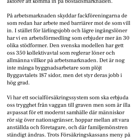
aktörer att komma in på bostadsmarknaden.
På arbetsmarknaden skyddar fackföreningarna de
som redan har arbete med barriärer mot de som vill
in. I stället för lärlingsjobb och lägre ingångslöner
har vi en arbetsförmedling som erbjuder mer än 30
olika stödformer. Den svenska modellen har gett
oss 350 kollektivavtal som reglerar löner och
allmänna villkor på arbetsmarknaden. Det är nog
inte många byggnadsarbetare som plöjt
Byggavtalets 187 sidor, men det styr deras jobb i
hög grad.
Vi har ett socialförsäkringssystem som ska erbjuda
oss trygghet från vaggan till graven men som är illa
avpassat för ett modernt samhälle där människor
rör sig över nationsgränser, hoppar mellan att vara
anställda och företagare, och där familjemönstren
ständigt ändras. Trots Försäkringskassans meny på