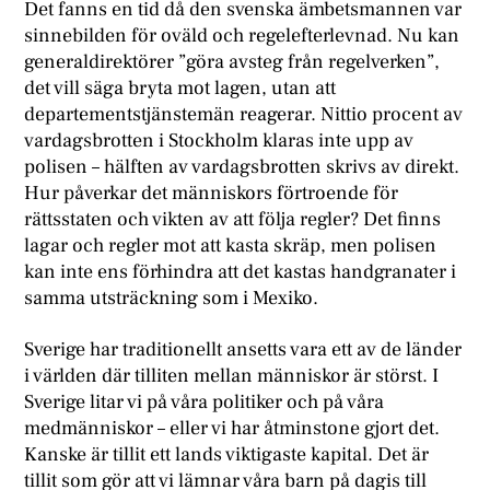
Det fanns en tid då den svenska ämbetsmannen var
sinnebilden för oväld och regelefterlevnad. Nu kan
generaldirektörer ”göra avsteg från regelverken”,
det vill säga bryta mot lagen, utan att
departementstjänstemän reagerar. Nittio procent av
vardagsbrotten i Stockholm klaras inte upp av
polisen – hälften av vardagsbrotten skrivs av direkt.
Hur påverkar det människors förtroende för
rättsstaten och vikten av att följa regler? Det finns
lagar och regler mot att kasta skräp, men polisen
kan inte ens förhindra att det kastas handgranater i
samma utsträckning som i Mexiko.
Sverige har traditionellt ansetts vara ett av de länder
i världen där tilliten mellan människor är störst. I
Sverige litar vi på våra politiker och på våra
medmänniskor – eller vi har åtminstone gjort det.
Kanske är tillit ett lands viktigaste kapital. Det är
tillit som gör att vi lämnar våra barn på dagis till