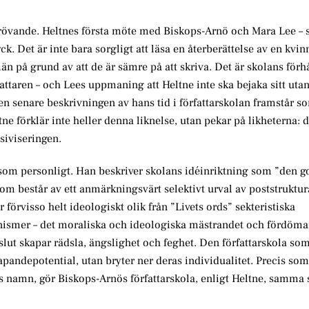
ra prövande. Heltnes första möte med Biskops-Arnö och Mara Lee –
yck. Det är inte bara sorgligt att läsa en återberättelse av en kvin
n på grund av att de är sämre på att skriva. Det är skolans förh
rfattaren – och Lees uppmaning att Heltne inte ska bejaka sitt uta
 senare beskrivningen av hans tid i författarskolan framstår s
tne förklär inte heller denna liknelse, utan pekar på likheterna: d
siviseringen.
t som personligt. Han beskriver skolans idéinriktning som ”den g
som består av ett anmärkningsvärt selektivt urval av poststruktur
 förvisso helt ideologiskt olik från ”Livets ords” sekteristiska
nismer – det moraliska och ideologiska mästrandet och fördöma
slut skapar rädsla, ängslighet och feghet. Den författarskola so
pandepotential, utan bryter ner deras individualitet. Precis som
s namn, gör Biskops-Arnös författarskola, enligt Heltne, samma 