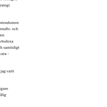
rategi
ristendomen
rnufts- och
Men
 ortodoxa
h samtidigt
vara –
jag varit
digare
dlig