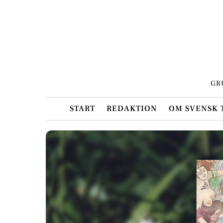
Skip
to
content
GR
START
REDAKTION
OM SVENSK 