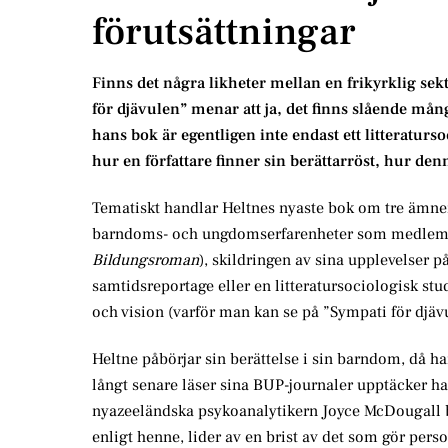
förutsättningar
Finns det några likheter mellan en frikyrklig sek
för djävulen” menar att ja, det finns slående mån
hans bok är egentligen inte endast ett litteraturso
hur en författare finner sin berättarröst, hur den
Tematiskt handlar Heltnes nyaste bok om tre ämnen 
barndoms- och ungdomserfarenheter som medlem i ”
Bildungsroman
), skildringen av sina upplevelser 
samtidsreportage eller en litteratursociologisk studi
och vision (varför man kan se på ”Sympati för djäv
Heltne påbörjar sin berättelse i sin barndom, då h
långt senare läser sina BUP-journaler upptäcker han
nyazeeländska psykoanalytikern Joyce McDougall be
enligt henne, lider av en brist av det som gör per