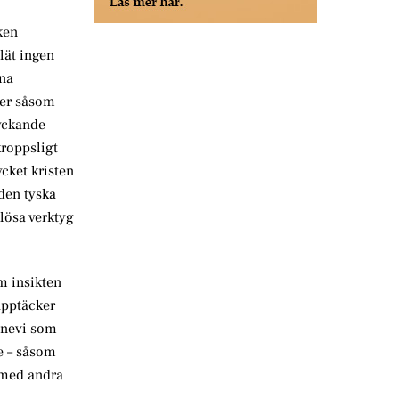
ken
lät ingen
nna
ser såsom
ryckande
kroppsligt
cket kristen
den tyska
lösa verktyg
m insikten
upptäcker
nnevi som
ne – såsom
t med andra