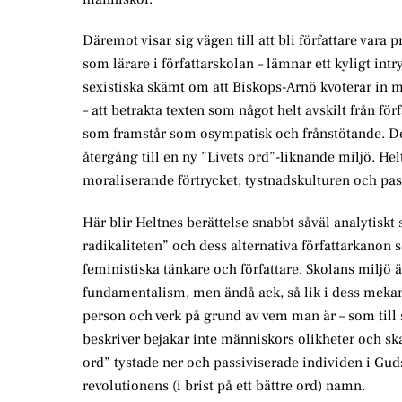
Däremot visar sig vägen till att bli författare va
som lärare i författarskolan – lämnar ett kyligt intr
sexistiska skämt om att Biskops-Arnö kvoterar in mä
– att betrakta texten som något helt avskilt från fö
som framstår som osympatisk och frånstötande. Den
återgång till en ny ”Livets ord”-liknande miljö. Hel
moraliserande förtrycket, tystnadskulturen och pas
Här blir Heltnes berättelse snabbt såväl analytisk
radikaliteten” och dess alternativa författarkanon 
feministiska tänkare och författare. Skolans miljö är
fundamentalism, men ändå ack, så lik i dess meka
person och verk på grund av vem man är – som till 
beskriver bejakar inte människors olikheter och ska
ord” tystade ner och passiviserade individen i Gud
revolutionens (i brist på ett bättre ord) namn.