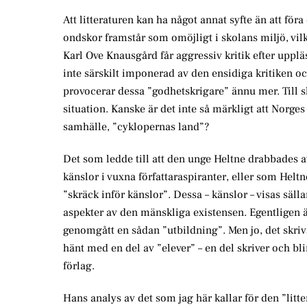
Att litteraturen kan ha något annat syfte än att för
ondskor framstår som omöjligt i skolans miljö, vilke
Karl Ove Knausgård får aggressiv kritik efter upplä
inte särskilt imponerad av den ensidiga kritiken oc
provocerar dessa ”godhetskrigare” ännu mer. Till slu
situation. Kanske är det inte så märkligt att Norges
samhälle, ”cyklopernas land”?
Det som ledde till att den unge Heltne drabbades av
känslor i vuxna författaraspiranter, eller som Helt
”skräck inför känslor”. Dessa – känslor – visas säll
aspekter av den mänskliga existensen. Egentligen är
genomgått en sådan ”utbildning”. Men jo, det skriv
hänt med en del av ”elever” – en del skriver och b
förlag.
Hans analys av det som jag här kallar för den ”l