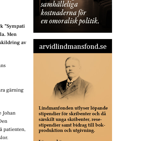
erk ”Sympati
ola. Men
 skildring av
ans
rära gärning
ne Johan
 Den
å patienten,
lor.