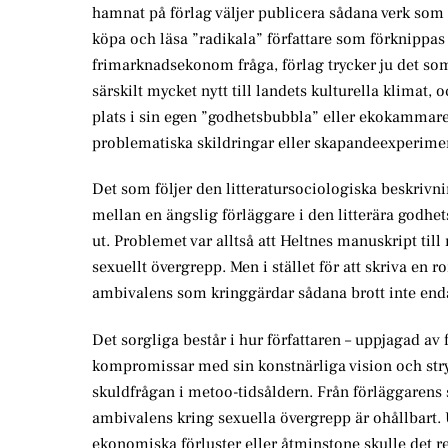
hamnat på förlag väljer publicera sådana verk som s
köpa och läsa ”radikala” författare som förknippa
frimarknadsekonom fråga, förlag trycker ju det som 
särskilt mycket nytt till landets kulturella klimat
plats i sin egen ”godhetsbubbla” eller ekokammare. 
problematiska skildringar eller skapandeexperime
Det som följer den litteratursociologiska beskrivn
mellan en ängslig förläggare i den litterära godhe
ut. Problemet var alltså att Heltnes manuskript ti
sexuellt övergrepp. Men i stället för att skriva en
ambivalens som kringgärdar sådana brott inte endas
Det sorgliga består i hur författaren – uppjagad av
kompromissar med sin konstnärliga vision och str
skuldfrågan i metoo-tidsåldern. Från förläggarens s
ambivalens kring sexuella övergrepp är ohållbart. U
ekonomiska förluster eller åtminstone skulle det re