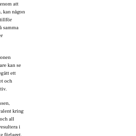
genom att
å, kan någon
illför
 på samma
er
ionen
are kan se
gått ett
et och
tiv.
ssen,
alent kring
och all
esultera i
e förlaget,