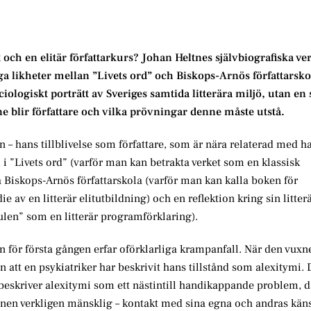
t och en elitär författarkurs? Johan Heltnes självbiografiska v
ga likheter mellan ”Livets ord” och Biskops-Arnös författarsk
ciologiskt porträtt av Sveriges samtida litterära miljö, utan en
ne blir författare och vilka prövningar denne måste utstå.
– hans tillblivelse som författare, som är nära relaterad med h
Livets ord” (varför man kan betrakta verket som en klassisk
på Biskops-Arnös författarskola (varför man kan kalla boken för
e av en litterär elitutbildning) och en reflektion kring sin litte
ulen” som en litterär programförklaring).
an för första gången erfar oförklarliga krampanfall. När den vux
 att en psykiatriker har beskrivit hans tillstånd som alexitymi.
skriver alexitymi som ett nästintill handikappande problem, d
sonen verkligen mänsklig – kontakt med sina egna och andras käns