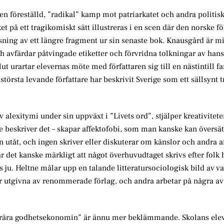
a en föreställd, ”radikal” kamp mot patriarkatet och andra politis
t på ett tragikomiskt sätt illustreras i en scen där den norske fö
sning av ett längre fragment ur sin senaste bok. Knausgård är mil
h avfärdar påtvingade etiketter och förvridna tolkningar av hans 
t urartar elevernas möte med författaren sig till en nästintill fa
 största levande författare har beskrivit Sverige som ett sällsynt 
 alexitymi under sin uppväxt i ”Livets ord”, stjälper kreativitet
ne beskriver det – skapar affektofobi, som man kanske kan översä
an utåt, och ingen skriver eller diskuterar om känslor och andra a
 det kanske märkligt att något överhuvudtaget skrivs efter folk 
s ju. Heltne målar upp en talande litteratursociologisk bild av 
lir utgivna av renommerade förlag, och andra arbetar på några av
itterära godhetsekonomin” är ännu mer beklämmande. Skolans ele