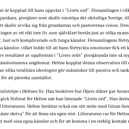
i är kopplad till hans uppväxt i ”Livets ord”. Församlingen i vil
rskara, pionjärer som skulle omstöpa det okristliga Sverige, til
tt skulle avvika sig från grundarnas och pastorernas vision. De
gen av ett rikt inre liv som självklart består just av olika nyan
g, lust och komplicerade och tunga känslor. Församlingens fört
a känslor, vilket ledde till att hans förtryckta emotioner fick ett 
v resultatet av uppfostran i ”Livets ords” pionjäranda inte så my
 känslostumma ungdomar. Heltne kopplar denna observation till 
r olika totalitära ideologier gör människor till passiva och tank
för att påverka samhället.
milstolpe i Heltnes liv. Han beskriver hur Öijers dikter gav hono
 gick förlorat för Heltne när han lämnade ”Livets ord”. Han åter
d litteraturen. Heltne berättar också om sitt möte med Göran So
e skriva” för att finna sin egen röst. Litteraturen var för Helt
akt med sina egna känslor och för att komma i en verklig kontak