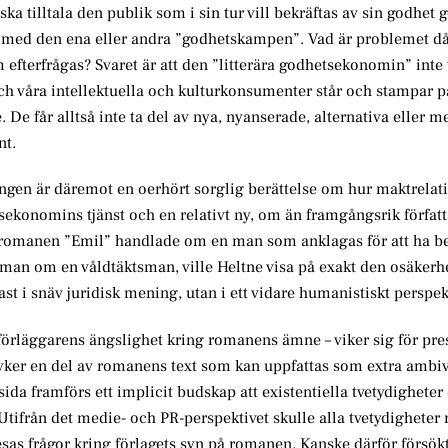
ka tilltala den publik som i sin tur vill bekräftas av sin godhet 
s med den ena eller andra ”godhetskampen”. Vad är problemet d
efterfrågas? Svaret är att den ”litterära godhetsekonomin” inte t
, och våra intellektuella och kulturkonsumenter står och stampar
De får alltså inte ta del av nya, nyanserade, alternativa eller m
nt.
ingen är däremot en oerhört sorglig berättelse om hur maktrelat
tsekonomins tjänst och en relativt ny, om än framgångsrik författ
ll romanen ”Emil” handlade om en man som anklagas för att ha be
 roman om en våldtäktsman, ville Heltne visa på exakt den osäkerh
t i snäv juridisk mening, utan i ett vidare humanistiskt perspek
 förläggarens ängslighet kring romanens ämne – viker sig för pre
yker en del av romanens text som kan uppfattas som extra ambiv
ida framförs ett implicit budskap att existentiella tvetydigheter 
tifrån det medie- och PR-perspektivet skulle alla tvetydigheter r
sas frågor kring förlagets syn på romanen. Kanske därför försökt