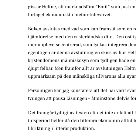
gissar Heltne, att marknadsföra ”Emil” som just e
förlaget ekonomiskt i metoo-tidevarvet.
Boken avslutas med vad som kan framstå som en re
i jämförelse med den västerländska dito. Den östli
mer upplevelsecentrerad, som lyckas integrera de
egentligen är denna avslutning en skiss av hur Hel
kristendomens människosyn som tydligen hade en 
djupt felbar. Men framför allt är avslutningen Heltne
uppmärksam på den mänskliga tillvarons alla nya
Personligen kan jag konstatera att det har varit svå
tvungen att pausa läsningen – åtminstone delvis för 
Det framgår tydligt av texten att det inte är lätt att
tidsperiod heller då den litterära ekonomin alltid 
likriktning i litterär produktion.