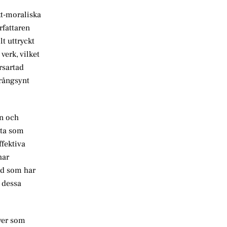
kt-moraliska
rfattaren
t uttryckt
verk, vilket
rsartad
trångsynt
en och
tta som
ffektiva
har
vad som har
 dessa
ver som