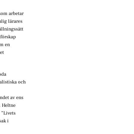
 som arbetar
nlig lärares
ållningssätt
nförskap
om en
et
oda
alistiska och
ndet av ens
m Heltne
 ”Livets
sak i