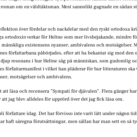
n roman om en våldtäktsman. Mest sannolikt gagnade en sådan st
flektion över fördelar och nackdelar med den ryskt ortodoxa k
ga ortodoxin verkar för Heltne som mer livsbejakande, mindre fö
n mänskliga existensens nyanser, ambivalens och motsägelser. 
tnes författarbana påbörjades, efter att ha bekantat sig med den
djup resonans i hur Heltne såg på människan, som gudomlig oc
s författarmanifest i vilket han pläderar för hur litteraturen ska 
nser, motsägelser och ambivalens.
rt att läsa och recensera ”Sympati för djävulen”. Flera gånger har 
att jag blev alldeles för upprörd över det jag fick läsa om.
 bli författare idag. Det har förvisso inte varit lätt under någon ti
har haft säregna förutsättningar, men sällan har man sett en så ty