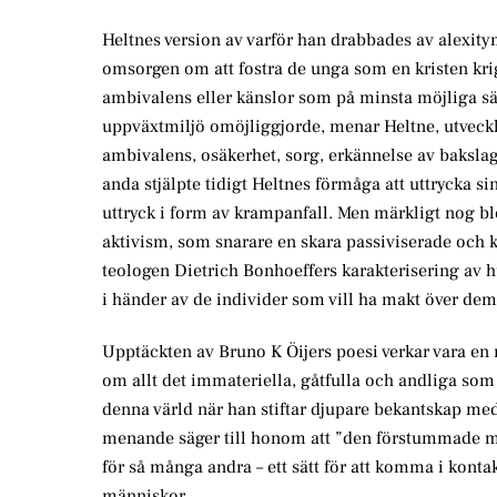
Heltnes version av varför han drabbades av alexitym
omsorgen om att fostra de unga som en kristen kriga
ambivalens eller känslor som på minsta möjliga sä
uppväxtmiljö omöjliggjorde, menar Heltne, utvecklin
ambivalens, osäkerhet, sorg, erkännelse av baksla
anda stjälpte tidigt Heltnes förmåga att uttrycka sin
uttryck i form av krampanfall. Men märkligt nog ble
aktivism, som snarare en skara passiviserade och
teologen Dietrich Bonhoeffers karakterisering av hu
i händer av de individer som vill ha makt över dem 
Upptäckten av Bruno K Öijers poesi verkar vara en 
om allt det immateriella, gåtfulla och andliga som
denna värld när han stiftar djupare bekantskap me
menande säger till honom att ”den förstummade måst
för så många andra – ett sätt för att komma i kont
människor.