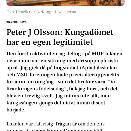
Foto: Henrik Garlöv/Kungl. Hovstaterna
30 APRIL 2026
Peter J Olsson: Kungadömet
har en egen legitimitet
Den första aktiviteten jag deltog i på MUF‑lokalen
i Värnamo var en sittning med ärtsoppa på sista
april. Jag gick då på högstadiet i Apladalsskolan
och MSU‑föreningen hade precis återuppväckts
för ännu en omgång – som det brukar vara. ”Vi
firar kungens födelsedag”, fick jag höra, och det
blev en trevlig kväll. Jag minns inte allt, men
kungssången sjöngs definitivt innan discot
började.
Lokalen var rätt risig; frågan är om den ens
renoverats sedan Hanna Ouchterlony höll