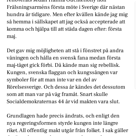
Frälsningsarméns första möte i Sverige där nästan
hundra år tidigare. Men efter kvällen kände jag mig
så hemma i sällskapet att jag också accepterade att
komma och hjälpa till att städa dagen efter: första
maj.
Det gav mig möjligheten att stå i fönstret på andra
våningen och hålla en svensk fana medan första
maj‑tåget gick förbi. Då kände man sig rebellisk.
Kungen, svenska flaggan och kungssången var
symboler för att man inte var en del av
Rörelsesverige. Och dessa år kändes det dessutom
som att man var på väg framåt. Snart skulle
Socialdemokraternas 44 år vid makten vara slut.
Grundlagen hade precis ändrats, och enligt den
nya regeringsformen styrde kungen inte längre
riket. All offentlig makt utgår från folket. I sak gäller