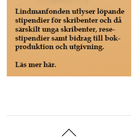
Back
To