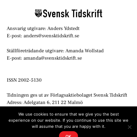
Top
Ansvarig utgivare: Anders Ydstedt
E-post: anders@svensktidskrift.se
Ställföreträdande utgivare: Amanda Wollstad
E-post: amanda@svensktidskrift.se
ISSN 2002-5130
Tidningen ges ut av Förlagsaktiebolaget Svensk Tidskrift
Adress: Adelgatan 6, 211 22 Malmö
info@svensktidskrift.se
We use cookies to ensure that we give you the best
experience on our website. If you continue to use this site we
© Svensk Tidskrift 2021
will assume that you are happy with it.
OK