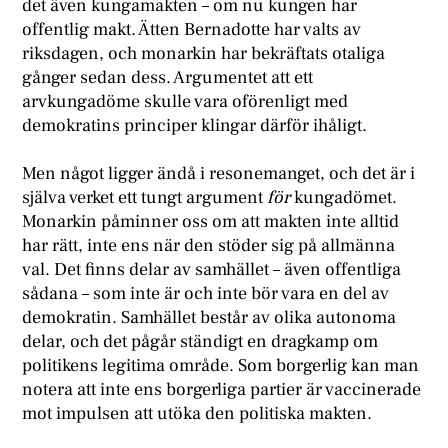
det även kungamakten – om nu kungen har
offentlig makt. Ätten Bernadotte har valts av
riksdagen, och monarkin har bekräftats otaliga
gånger sedan dess. Argumentet att ett
arvkungadöme skulle vara oförenligt med
demokratins principer klingar därför ihåligt.
Men något ligger ändå i resonemanget, och det är i
själva verket ett tungt argument
för
kungadömet.
Monarkin påminner oss om att makten inte alltid
har rätt, inte ens när den stöder sig på allmänna
val. Det finns delar av samhället – även offentliga
sådana – som inte är och inte bör vara en del av
demokratin. Samhället består av olika autonoma
delar, och det pågår ständigt en dragkamp om
politikens legitima område. Som borgerlig kan man
notera att inte ens borgerliga partier är vaccinerade
mot impulsen att utöka den politiska makten.