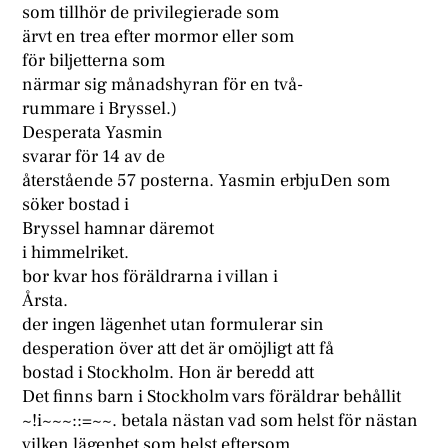
som tillhör de privilegierade som
ärvt en trea efter mormor eller som
för biljetterna som
närmar sig månadshyran för en två-
rummare i Bryssel.)
Desperata Yasmin
svarar för 14 av de
återstående 57 posterna. Yasmin erbjuDen som
söker bostad i
Bryssel hamnar däremot
i himmelriket.
bor kvar hos föräldrarna i villan i
Årsta.
der ingen lägenhet utan formulerar sin
desperation över att det är omöjligt att få
bostad i Stockholm. Hon är beredd att
Det finns barn i Stockholm vars föräldrar behållit
~!i~~~::=~~. betala nästan vad som helst för nästan
vilken lägenhet som helst eftersom