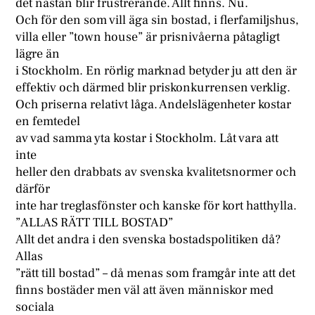
det nästan blir frustrerande. Allt finns. Nu.
Och för den som vill äga sin bostad, i flerfamiljshus,
villa eller ”town house” är prisnivåerna påtagligt
lägre än
i Stockholm. En rörlig marknad betyder ju att den är
effektiv och därmed blir priskonkurrensen verklig.
Och priserna relativt låga. Andelslägenheter kostar
en femtedel
av vad samma yta kostar i Stockholm. Låt vara att
inte
heller den drabbats av svenska kvalitetsnormer och
därför
inte har treglasfönster och kanske för kort hatthylla.
”ALLAS RÄTT TILL BOSTAD”
Allt det andra i den svenska bostadspolitiken då?
Allas
”rätt till bostad” – då menas som framgår inte att det
finns bostäder men väl att även människor med
sociala