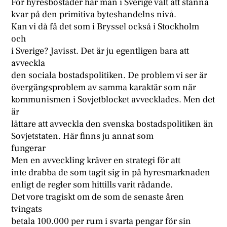
För hyresbostäder har man i Sverige valt att stanna
kvar på den primitiva byteshandelns nivå.
Kan vi då få det som i Bryssel också i Stockholm
och
i Sverige? Javisst. Det är ju egentligen bara att
avveckla
den sociala bostadspolitiken. De problem vi ser är
övergängsproblem av samma karaktär som när
kommunismen i Sovjetblocket avvecklades. Men det
är
lättare att avveckla den svenska bostadspolitiken än
Sovjetstaten. Här finns ju annat som
fungerar
Men en avveckling kräver en strategi för att
inte drabba de som tagit sig in på hyresmarknaden
enligt de regler som hittills varit rådande.
Det vore tragiskt om de som de senaste åren
tvingats
betala 100.000 per rum i svarta pengar för sin