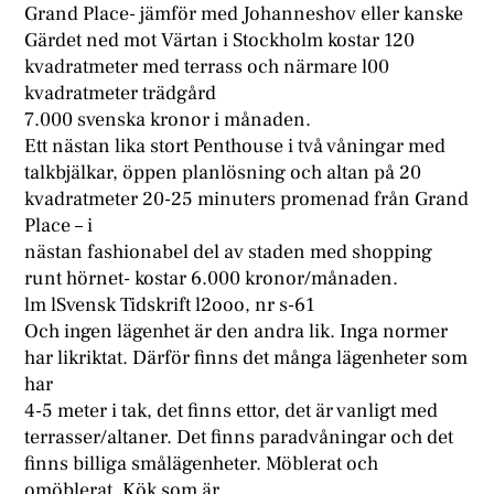
Grand Place- jämför med Johanneshov eller kanske
Gärdet ned mot Värtan i Stockholm kostar 120
kvadratmeter med terrass och närmare l00
kvadratmeter trädgård
7.000 svenska kronor i månaden.
Ett nästan lika stort Penthouse i två våningar med
talkbjälkar, öppen planlösning och altan på 20
kvadratmeter 20-25 minuters promenad från Grand
Place – i
nästan fashionabel del av staden med shopping
runt hörnet- kostar 6.000 kronor/månaden.
lm lSvensk Tidskrift l2ooo, nr s-61
Och ingen lägenhet är den andra lik. Inga normer
har likriktat. Därför finns det många lägenheter som
har
4-5 meter i tak, det finns ettor, det är vanligt med
terrasser/altaner. Det finns paradvåningar och det
finns billiga smålägenheter. Möblerat och
omöblerat. Kök som är