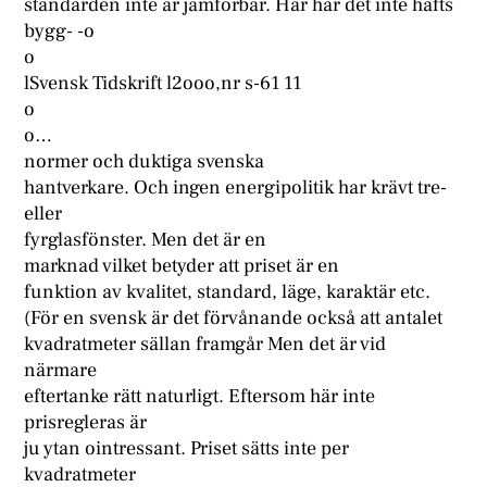
standarden inte är jämförbar. Här har det inte hafts
bygg- -o
o
lSvensk Tidskrift l2ooo,nr s-61 11
o
o…
normer och duktiga svenska
hantverkare. Och ingen energipolitik har krävt tre-
eller
fyrglasfönster. Men det är en
marknad vilket betyder att priset är en
funktion av kvalitet, standard, läge, karaktär etc.
(För en svensk är det förvånande också att antalet
kvadratmeter sällan framgår Men det är vid
närmare
eftertanke rätt naturligt. Eftersom här inte
prisregleras är
ju ytan ointressant. Priset sätts inte per
kvadratmeter