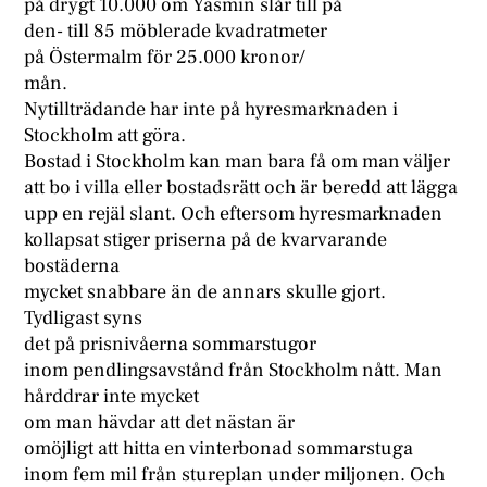
på drygt 10.000 om Yasmin slår till på
den- till 85 möblerade kvadratmeter
på Östermalm för 25.000 kronor/
mån.
Nytillträdande har inte på hyresmarknaden i
Stockholm att göra.
Bostad i Stockholm kan man bara få om man väljer
att bo i villa eller bostadsrätt och är beredd att lägga
upp en rejäl slant. Och eftersom hyresmarknaden
kollapsat stiger priserna på de kvarvarande
bostäderna
mycket snabbare än de annars skulle gjort.
Tydligast syns
det på prisnivåerna sommarstugor
inom pendlingsavstånd från Stockholm nått. Man
hårddrar inte mycket
om man hävdar att det nästan är
omöjligt att hitta en vinterbonad sommarstuga
inom fem mil från stureplan under miljonen. Och