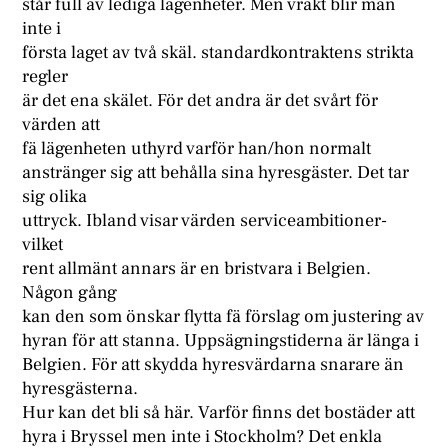
står full av lediga lägenheter. Men vräkt blir man
inte i
första laget av två skäl. standardkontraktens strikta
regler
är det ena skälet. För det andra är det svårt för
värden att
fä lägenheten uthyrd varför han/hon normalt
anstränger sig att behålla sina hyresgäster. Det tar
sig olika
uttryck. Ibland visar värden serviceambitioner-
vilket
rent allmänt annars är en bristvara i Belgien.
Någon gång
kan den som önskar flytta fä förslag om justering av
hyran för att stanna. Uppsägningstiderna är länga i
Belgien. För att skydda hyresvärdarna snarare än
hyresgästerna.
Hur kan det bli så här. Varför finns det bostäder att
hyra i Bryssel men inte i Stockholm? Det enkla