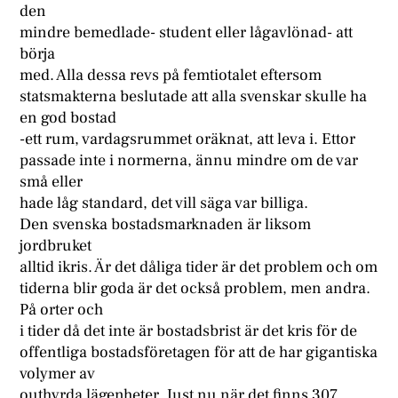
den
mindre bemedlade- student eller lågavlönad- att
börja
med. Alla dessa revs på femtiotalet eftersom
statsmakterna beslutade att alla svenskar skulle ha
en god bostad
-ett rum, vardagsrummet oräknat, att leva i. Ettor
passade inte i normerna, ännu mindre om de var
små eller
hade låg standard, det vill säga var billiga.
Den svenska bostadsmarknaden är liksom
jordbruket
alltid ikris. Är det dåliga tider är det problem och om
tiderna blir goda är det också problem, men andra.
På orter och
i tider då det inte är bostadsbrist är det kris för de
offentliga bostadsföretagen för att de har gigantiska
volymer av
outhyrda lägenheter. Just nu när det finns 307