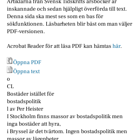
Artiklarna från Svensk Tidskrifts årsböcker är
inskannade och sedan hjälpligt överförda till text.
Denna sida ska mest ses som en bas för
sökfunktionen. Läsbarheten blir bäst om man väljer
PDF-versionen.
Acrobat Reader för att läsa PDF kan hämtas
här
.
Öppna PDF
Öppna text
o
CL
Bostäder istället för
bostadspolitik
l av Per Heister
I Stockholm finns massor av bostadspolitik men
inga bostäder att hyra,
i Bryssel är det tvärtom. Ingen bostadspolitik men
massor av lägenheter.