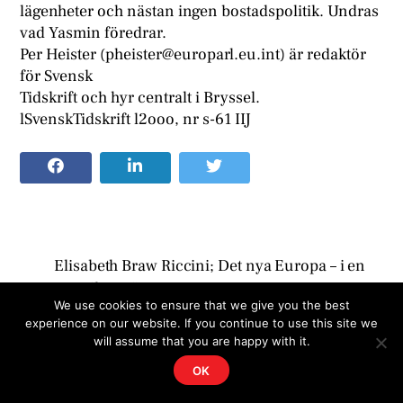
lägenheter och nästan ingen bostadspolitik. Undras
vad Yasmin föredrar.
Per Heister (pheister@europarl.eu.int) är redaktör
för Svensk
Tidskrift och hyr centralt i Bryssel.
lSvenskTidskrift l2ooo, nr s-61 IIJ
Elisabeth Braw Riccini; Det nya Europa – i en
amerikans ögon
We use cookies to ensure that we give you the best
Innehållsförteckning
experience on our website. If you continue to use this site we
will assume that you are happy with it.
OK