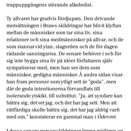
trappuppgångens störande alkoholist.
Ty allvaret har gradvis fördjupats. Den drivande
motsättningen i Braws skildringar har blivit klyftan
mellan de människor som tar sina liv, sina
relationer och sina medmänniskor på allvar, och de
som stannat vid ytan, slagorden och de för dagen
rådande sanningarna. De senare behöver i och för
sig inte bygga sina liv på idéer författaren själv
sympatiserar med, men han ser dem som
människor, gedigna människor. Å andra sidan visar
han fram personer som ytligt sett är ”goda”, men
där de goda intentionerna förvandlats till
isolerande ytskikt, till substitut. ”Ja, att syndare kan
bättra sig, det vet jag, och det har jag sett. Men att
rättfärdiga skulle bättra sig, det har jag aldrig varit
med om.” konstaterar en gammal man i
Ödevret
.
I dessa senare personskildringar ligger möjligen en