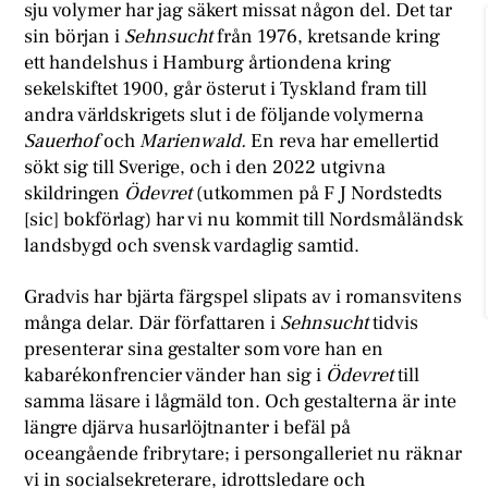
sju volymer har jag säkert missat någon del. Det tar
sin början i
Sehnsucht
från 1976, kretsande kring
ett handelshus i Hamburg årtiondena kring
sekelskiftet 1900, går österut i Tyskland fram till
andra världskrigets slut i de följande volymerna
Sauerhof
och
Marienwald.
En reva har emellertid
sökt sig till Sverige, och i den 2022 utgivna
skildringen
Ödevret
(utkommen på F J Nordstedts
[sic] bokförlag) har vi nu kommit till Nordsmåländsk
landsbygd och svensk vardaglig samtid.
Gradvis har bjärta färgspel slipats av i romansvitens
många delar. Där författaren i
Sehnsucht
tidvis
presenterar sina gestalter som vore han en
kabarékonfrencier vänder han sig i
Ödevret
till
samma läsare i lågmäld ton. Och gestalterna är inte
längre djärva husarlöjtnanter i befäl på
oceangående fribrytare; i persongalleriet nu räknar
vi in socialsekreterare, idrottsledare och