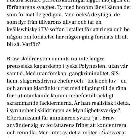
författarens svaghet. Ty med honom lär vi känna det
som format de gedigna. Men också de ytliga, de
som flyr från tillvarons allvar och tar en
kvällswhisky i TV-soffan i stället för att ringa och be
någon om förlåtelse har någon gång formats till att
bli så. Varför?
Braw skildrar som nämnts nu inte längre
preussiska kaparskepp i tyska Polynesien, utan vår
samtid. Med utanförskap, gängkriminalitet, SIS-
hem, slagordsdrivna chefer och – tack och lov – en
och annan klartänkt jurist med tillgång till de rätta
för rutintänkande kommunchefer tillräckligt
skrämmande facktermerna. Är han realistisk i detta,
i synnerhet i skildringen av Myndighetssverige?
Eftertänksamt får anmälaren svara ”ja”. Braw
använder sig av författarens frihet att koncentrera
och renodla. Men intet av det vi möter i
Ödevret
är