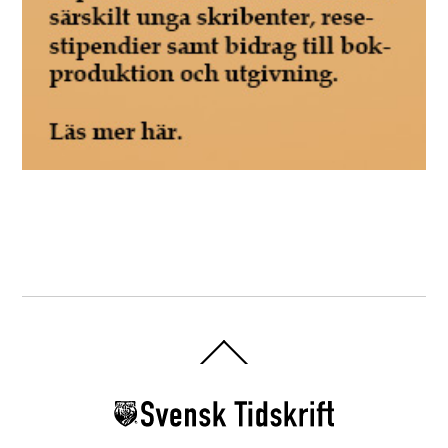
Back
To
Top