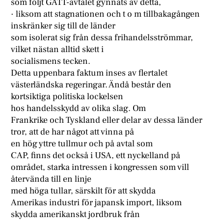
som följt GATT-avtalet gynnats av detta,
· liksom att stagnationen och t o m tillbakagången
inskränker sig till de länder
som isolerat sig från dessa frihandelsströmmar,
vilket nästan alltid skett i
socialismens tecken.
Detta uppenbara faktum inses av flertalet
västerländska regeringar. Ändå består den
kortsiktiga politiska lockelsen
hos handelsskydd av olika slag. Om
Frankrike och Tyskland eller delar av dessa länder
tror, att de har något att vinna på
en hög yttre tullmur och på avtal som
CAP, finns det också i USA, ett nyckelland på
området, starka intressen i kongressen som vill
återvända till en linje
med höga tullar, särskilt för att skydda
Amerikas industri för japansk import, liksom
skydda amerikanskt jordbruk från