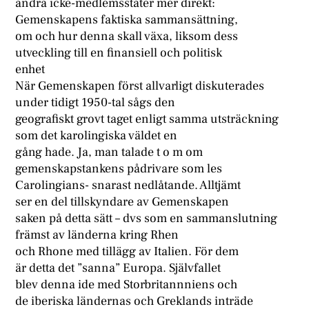
andra icke-medlemsstater mer direkt:
Gemenskapens faktiska sammansättning,
om och hur denna skall växa, liksom dess
utveckling till en finansiell och politisk
enhet
När Gemenskapen först allvarligt diskuterades
under tidigt 1950-tal sågs den
geografiskt grovt taget enligt samma utsträckning
som det karolingiska väldet en
gång hade. Ja, man talade t o m om
gemenskapstankens pådrivare som les
Carolingians- snarast nedlåtande. Alltjämt
ser en del tillskyndare av Gemenskapen
saken på detta sätt – dvs som en sammanslutning
främst av länderna kring Rhen
och Rhone med tillägg av Italien. För dem
är detta det ”sanna” Europa. Självfallet
blev denna ide med Storbritannniens och
de iberiska ländernas och Greklands inträde