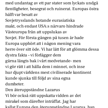
med undantag av ett par stater som lyckats undgå
fientligheter, besegrat och ruinerat. Europas östra
hälft var besatt av
Sovjetrysslands hotande eurasiatiska
makt, och endast USA:s närvaro hindrade
Västeuropa från att uppslukas av
Sovjet. För första gången på tusen år hade
Europa upphört att i någon mening vara
herre över sitt öde. Vi har lätt för att glömma dessa
dystra fakta – vi förlägger dem
gärna längts bak i vårt medvetande- men
vi gör rätt i att hålla dem i minnet, och inse
hur djupt världens mest civiliserade kontinent
kunde sjunka till följd av sina egna
dumheter.
Den återuppståndne Lazarus
Vi bör också rätt uppskatta vidden av det
mirakel som därefter inträffat. Jag har
kallat Europa den återuppståndne Lazarus, han