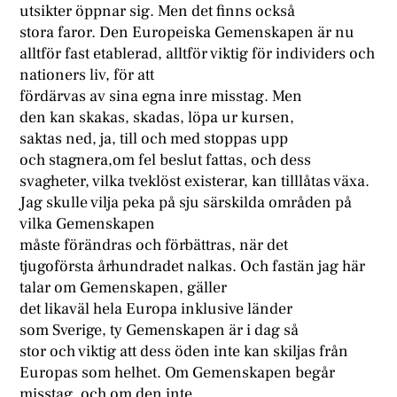
utsikter öppnar sig. Men det finns också
stora faror. Den Europeiska Gemenskapen är nu
alltför fast etablerad, alltför viktig för individers och
nationers liv, för att
fördärvas av sina egna inre misstag. Men
den kan skakas, skadas, löpa ur kursen,
saktas ned, ja, till och med stoppas upp
och stagnera,om fel beslut fattas, och dess
svagheter, vilka tveklöst existerar, kan tilllåtas växa.
Jag skulle vilja peka på sju särskilda områden på
vilka Gemenskapen
måste förändras och förbättras, när det
tjugoförsta århundradet nalkas. Och fastän jag här
talar om Gemenskapen, gäller
det likaväl hela Europa inklusive länder
som Sverige, ty Gemenskapen är i dag så
stor och viktig att dess öden inte kan skiljas från
Europas som helhet. Om Gemenskapen begår
misstag, och om den inte