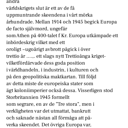
andra
världskrigets slut är ett av de få
uppmuntrande skeendena i vårt mörka
århundrade. Mellan 1914 och 1945 begick Europa
de facto självmord, ungefär
som Athen på 400-talet f Kr. Europa utkämpade ett
inbördeskrig vilket med ett
oroligt ~ugoårigt avbrott pågick i över
trettio år ….,. ett slags nytt Trettioånga kriget-
vilketfördärvade dess goda position
i världhandeln, i industrin, i kulturen och
på den geopolitiska maktkartan. Till följd
av detta miste de europeiska stater som
ägt koloniimperier också dessa. Visserligen stod
Storbritannien 1945 formellt
som segrare, en av de ”Tre stora”, men i
verkligheten var det utmattat, bankrutt
och saknade nästan all förmåga att på-
verka skeendet. Det övriga Europa var,