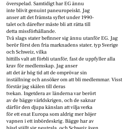
överspelad. Samtidigt har EG ännu
inte blivit genuint paneuropeiskt. Jag
anser att det främsta syftet under 1990-
talet och därefter måste bli att rätta till
detta missförhållande.
Två slags stater befinner sig ännu utanför EG. Jag
berör först den fria marknadens stater, typ Sverige
och Schweiz, vilka
hittills valt att förbli utanför, fast de uppfyller alla
krav för medlemskap. Jag anser
att det är hög tid att de omprövar sin
inställning och ansöker om att bli medlemmar. Visst
förstår jag skälen till deras
tvekan. Ingetdera av länderna var berört
av de bägge världskrigen, och de saknar
därför den djupa känslan att vilja verka
för ett enat Europa som aldrig mer höjer
vapnen i ett inbördeskrig. Bägge har av
hävd ställt sig neutrala, och Schweiz även