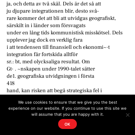
ja, och detta av två skäl. Dels är det så att
ju djupare integrationen blir, desto svå-
rare kommer det att bli att utvidgas geografiskt,
särskilt in i länder som försvagats
under en lång tids kommunistisk misskötsel. Dels
upplever jag dock en verklig fara
i att tendensen till finansiell och ekonomi~·t
integration får fortskida alltför
sr.: bt, med olycksaliga resultat. Om
Gt· . ~nskapen under 1990-talet sätter
de1. geografiska utvidgningen i första
418
hand, kan risken att begå strategiska fel i
anslutning till integrationen däremot
We use cookies to ensure that we give you the best
minskas betydligt.
experience on our website. If you continue to use this site we
Låt oss se närmare på risken för ett
will assume that you are happy with it.
sådant misstag. Inom dagens EG finns det
OK
två skolor i frågan. En hävdar att vi måste
ta stora steg framåt för att uppehålla tempot i