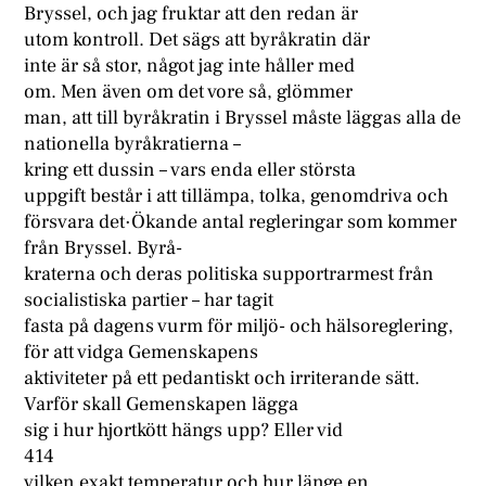
Bryssel, och jag fruktar att den redan är
utom kontroll. Det sägs att byråkratin där
inte är så stor, något jag inte håller med
om. Men även om det vore så, glömmer
man, att till byråkratin i Bryssel måste läggas alla de
nationella byråkratierna –
kring ett dussin – vars enda eller största
uppgift består i att tillämpa, tolka, genomdriva och
försvara det·Ökande antal regleringar som kommer
från Bryssel. Byrå-
kraterna och deras politiska supportrarmest från
socialistiska partier – har tagit
fasta på dagens vurm för miljö- och hälsoreglering,
för att vidga Gemenskapens
aktiviteter på ett pedantiskt och irriterande sätt.
Varför skall Gemenskapen lägga
sig i hur hjortkött hängs upp? Eller vid
414
vilken exakt temperatur och hur länge en