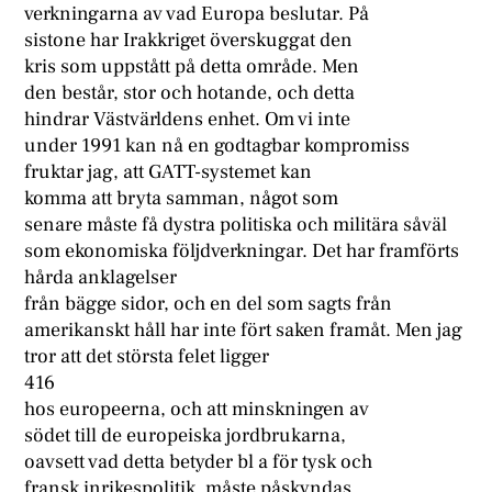
verkningarna av vad Europa beslutar. På
sistone har Irakkriget överskuggat den
kris som uppstått på detta område. Men
den består, stor och hotande, och detta
hindrar Västvärldens enhet. Om vi inte
under 1991 kan nå en godtagbar kompromiss
fruktar jag, att GATT-systemet kan
komma att bryta samman, något som
senare måste få dystra politiska och militära såväl
som ekonomiska följdverkningar. Det har framförts
hårda anklagelser
från bägge sidor, och en del som sagts från
amerikanskt håll har inte fört saken framåt. Men jag
tror att det största felet ligger
416
hos europeerna, och att minskningen av
södet till de europeiska jordbrukarna,
oavsett vad detta betyder bl a för tysk och
fransk inrikespolitik, måste påskyndas.