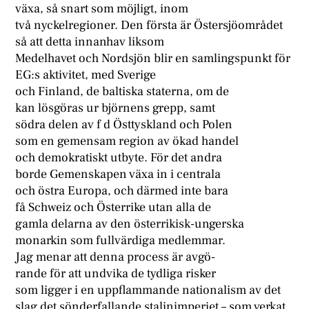
växa, så snart som möjligt, inom
två nyckelregioner. Den första är Östersjöområdet
så att detta innanhav liksom
Medelhavet och Nordsjön blir en samlingspunkt för
EG:s aktivitet, med Sverige
och Finland, de baltiska staterna, om de
kan lösgöras ur björnens grepp, samt
södra delen av f d Östtyskland och Polen
som en gemensam region av ökad handel
och demokratiskt utbyte. För det andra
borde Gemenskapen växa in i centrala
och östra Europa, och därmed inte bara
få Schweiz och Österrike utan alla de
gamla delarna av den österrikisk-ungerska
monarkin som fullvärdiga medlemmar.
Jag menar att denna process är avgö-
rande för att undvika de tydliga risker
som ligger i en uppflammande nationalism av det
slag det sönderfallande stalinimperiet – som verkat