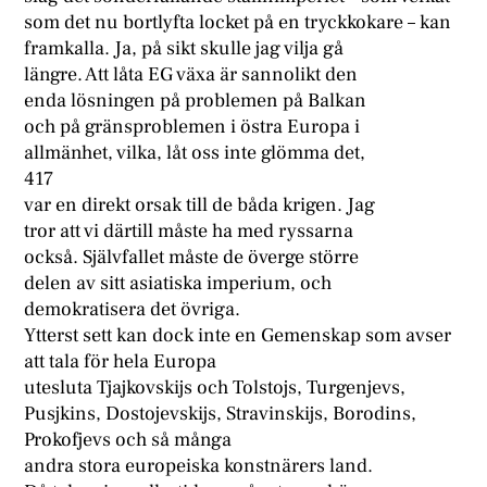
som det nu bortlyfta locket på en tryckkokare – kan
framkalla. Ja, på sikt skulle jag vilja gå
längre. Att låta EG växa är sannolikt den
enda lösningen på problemen på Balkan
och på gränsproblemen i östra Europa i
allmänhet, vilka, låt oss inte glömma det,
417
var en direkt orsak till de båda krigen. Jag
tror att vi därtill måste ha med ryssarna
också. Självfallet måste de överge större
delen av sitt asiatiska imperium, och
demokratisera det övriga.
Ytterst sett kan dock inte en Gemenskap som avser
att tala för hela Europa
utesluta Tjajkovskijs och Tolstojs, Turgenjevs,
Pusjkins, Dostojevskijs, Stravinskijs, Borodins,
Prokofjevs och så många
andra stora europeiska konstnärers land.