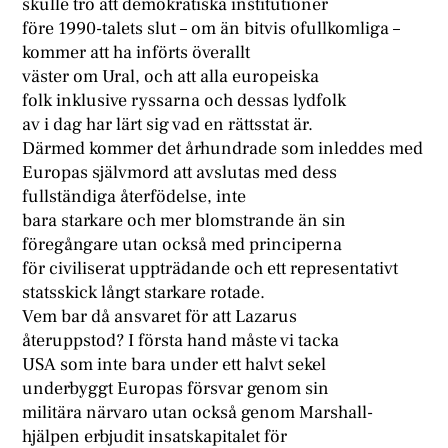
skulle tro att demokratiska institutioner
före 1990-talets slut – om än bitvis ofullkomliga –
kommer att ha införts överallt
väster om Ural, och att alla europeiska
folk inklusive ryssarna och dessas lydfolk
av i dag har lärt sig vad en rättsstat är.
Därmed kommer det århundrade som inleddes med
Europas självmord att avslutas med dess
fullständiga återfödelse, inte
bara starkare och mer blomstrande än sin
föregångare utan också med principerna
för civiliserat uppträdande och ett representativt
statsskick långt starkare rotade.
Vem bar då ansvaret för att Lazarus
återuppstod? I första hand måste vi tacka
USA som inte bara under ett halvt sekel
underbyggt Europas försvar genom sin
militära närvaro utan också genom Marshall-
hjälpen erbjudit insatskapitalet för