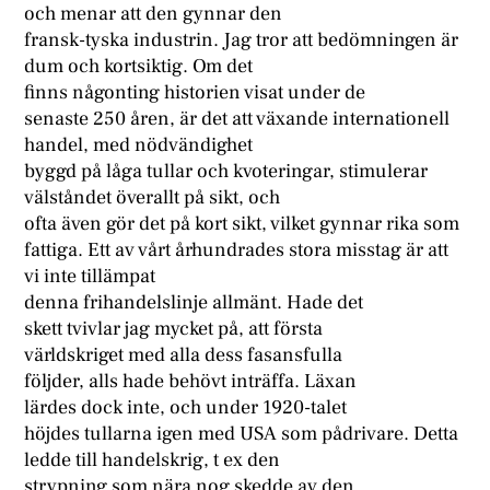
och menar att den gynnar den
fransk-tyska industrin. Jag tror att bedömningen är
dum och kortsiktig. Om det
finns någonting historien visat under de
senaste 250 åren, är det att växande internationell
handel, med nödvändighet
byggd på låga tullar och kvoteringar, stimulerar
välståndet överallt på sikt, och
ofta även gör det på kort sikt, vilket gynnar rika som
fattiga. Ett av vårt århundrades stora misstag är att
vi inte tillämpat
denna frihandelslinje allmänt. Hade det
skett tvivlar jag mycket på, att första
världskriget med alla dess fasansfulla
följder, alls hade behövt inträffa. Läxan
lärdes dock inte, och under 1920-talet
höjdes tullarna igen med USA som pådrivare. Detta
ledde till handelskrig, t ex den
strypning som nära nog skedde av den