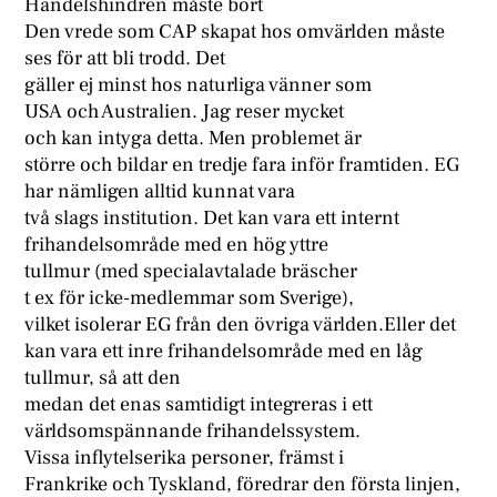
Handelshindren måste bort
Den vrede som CAP skapat hos omvärlden måste
ses för att bli trodd. Det
gäller ej minst hos naturliga vänner som
USA och Australien. Jag reser mycket
och kan intyga detta. Men problemet är
större och bildar en tredje fara inför framtiden. EG
har nämligen alltid kunnat vara
två slags institution. Det kan vara ett internt
frihandelsområde med en hög yttre
tullmur (med specialavtalade bräscher
t ex för icke-medlemmar som Sverige),
vilket isolerar EG från den övriga världen.Eller det
kan vara ett inre frihandelsområde med en låg
tullmur, så att den
medan det enas samtidigt integreras i ett
världsomspännande frihandelssystem.
Vissa inflytelserika personer, främst i
Frankrike och Tyskland, föredrar den första linjen,