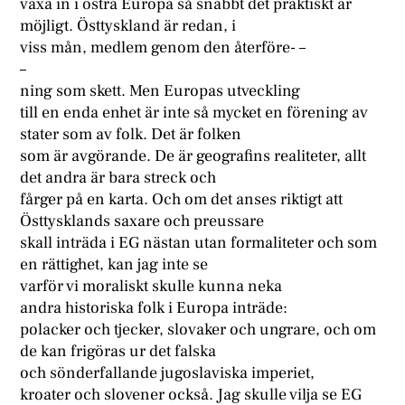
växa in i östra Europa så snabbt det praktiskt är
möjligt. Östtyskland är redan, i
viss mån, medlem genom den återföre- –
–
ning som skett. Men Europas utveckling
till en enda enhet är inte så mycket en förening av
stater som av folk. Det är folken
som är avgörande. De är geografins realiteter, allt
det andra är bara streck och
fårger på en karta. Och om det anses riktigt att
Östtysklands saxare och preussare
skall inträda i EG nästan utan formaliteter och som
en rättighet, kan jag inte se
varför vi moraliskt skulle kunna neka
andra historiska folk i Europa inträde:
polacker och tjecker, slovaker och ungrare, och om
de kan frigöras ur det falska
och sönderfallande jugoslaviska imperiet,
kroater och slovener också. Jag skulle vilja se EG