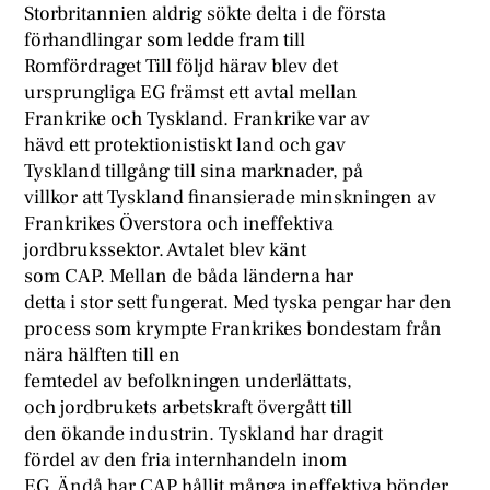
Storbritannien aldrig sökte delta i de första
förhandlingar som ledde fram till
Romfördraget Till följd härav blev det
ursprungliga EG främst ett avtal mellan
Frankrike och Tyskland. Frankrike var av
hävd ett protektionistiskt land och gav
Tyskland tillgång till sina marknader, på
villkor att Tyskland finansierade minskningen av
Frankrikes Överstora och ineffektiva
jordbrukssektor. Avtalet blev känt
som CAP. Mellan de båda länderna har
detta i stor sett fungerat. Med tyska pengar har den
process som krympte Frankrikes bondestam från
nära hälften till en
femtedel av befolkningen underlättats,
och jordbrukets arbetskraft övergått till
den ökande industrin. Tyskland har dragit
fördel av den fria internhandeln inom
EG. Ändå har CAP hållit många ineffektiva bönder