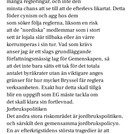
många regleringar, och inte den
minsta chans att se till att de efterlevs likartat. Detta
föder cynism och agg hos dem
som söker följa reglerna, liksom en risk
att de ”nordiska” medlemmar som i stort
sett är lojala slår tillbaka eller än värre
korrumperas i sin tur. Vad som krävs
anser jag är ett slags grundläggande
författningsmässig lag för Gemenskapen, så
att det inte bara sätts ett tak för det totala
antalet byråkrater utan än viktigare anges
gränser för hur mycket Bryssel får reglera
verksamheten. Exakt hur detta skall tillgå
blir en uppgift som EG måste tackla om
det skall klara sin fortlevnad.
Jorbrukspolitiken
Det andra stora riskområdet är jordbrukspolitiken,
och särskilt den gemensamma jordbrukspolicyn.
En av efterkrigstidens största tragedier är att