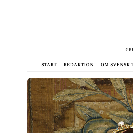
Skip
to
content
GR
START
REDAKTION
OM SVENSK 