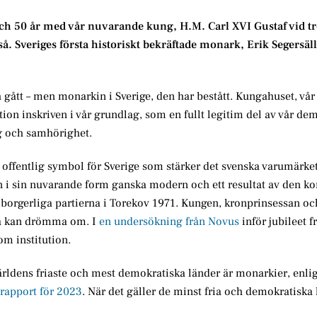
 och 50 år med vår nuvarande kung, H.M. Carl XVI Gustaf vid 
. Sveriges första historiskt bekräftade monark, Erik Segersäll
 gått – men monarkin i Sverige, den har bestått. Kungahuset, vår
ution inskriven i vår grundlag, som en fullt legitim del av vår de
ng och samhörighet.
n offentlig symbol för Sverige som stärker det svenska varumärke
n i sin nuvarande form ganska modern och ett resultat av den 
borgerliga partierna i Torekov 1971. Kungen, kronprinsessan oc
ara kan drömma om. I
en undersökning från Novus
inför jubileet 
m institution.
 världens friaste och mest demokratiska länder är monarkier, enlig
rapport för 2023
. När det gäller de minst fria och demokratiska