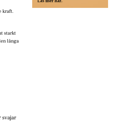
 kraft.
t starkt
den långa
 svajar