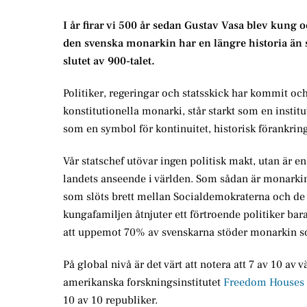
I år firar vi 500 år sedan Gustav Vasa blev kung
den svenska monarkin har en längre historia än så
slutet av 900-talet.
Politiker, regeringar och statsskick har kommit och
konstitutionella monarki, står starkt som en instit
som en symbol för kontinuitet, historisk förankri
Vår statschef utövar ingen politisk makt, utan är e
landets anseende i världen. Som sådan är monarki
som slöts brett mellan Socialdemokraterna och de 
kungafamiljen åtnjuter ett förtroende politiker b
att uppemot 70% av svenskarna stöder monarkin so
På global nivå är det värt att notera att 7 av 10 av
amerikanska forskningsinstitutet
Freedom Houses 
10 av 10 republiker.