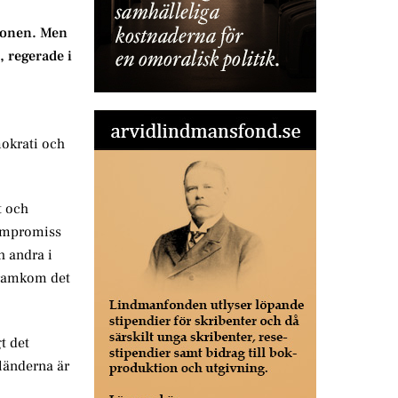
tronen. Men
, regerade i
mokrati och
t och
kompromiss
h andra i
framkom det
t det
 länderna är