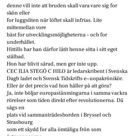
denne vill inte att bruden skall vara vare sig for
skön eller
for luggsliten när löftet skall infrias. Lite
mittemellan vore
bäst for utvecklingsmöjligheterna – och for
underhållet.
Hittills har han därfor låtit henne sitta i sitt eget
stålbad.
Hon har blivit sårad, men ger inte upp.
CEC ILIA STEGÖ C HILO är ledarskribent i Svenska
Dagb ladet och Svensk Tidskrifts e~uopakrönikör.
Eller är det precis vad hon håller på att göra?
Ja, inte böljar europastänmingarna i samma vackra
rörelser som tiden direkt efter revolutionerna. Då
sågs en
plats vid sammanträdesborden i Bryssel och
Strasbourg
som ett skydd for alla ömtåliga frön som