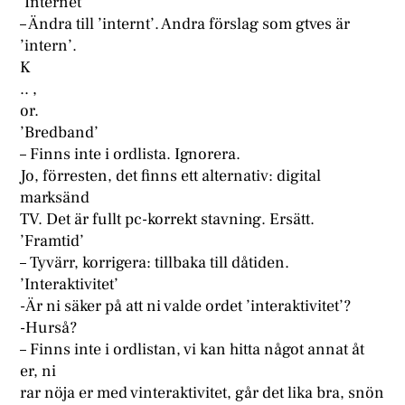
’Internet ’
– Ändra till ’internt’. Andra förslag som gtves är
’intern’.
K
.. ,
or.
’Bredband’
– Finns inte i ordlista. Ignorera.
Jo, förresten, det finns ett alternativ: digital
marksänd
TV. Det är fullt pc-korrekt stavning. Ersätt.
’Framtid’
– Tyvärr, korrigera: tillbaka till dåtiden.
’Interaktivitet’
-Är ni säker på att ni valde ordet ’interaktivitet’?
-Hurså?
– Finns inte i ordlistan, vi kan hitta något annat åt
er, ni
rar nöja er med vinteraktivitet, går det lika bra, snön