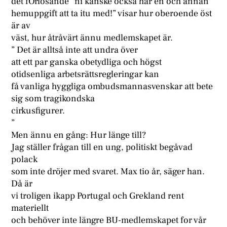
det fOrlösande ”ni kanske också har en och annan
hemuppgift att ta itu med!” visar hur oberoende öst
är av
väst, hur åtråvärt ännu medlemskapet är.
” Det är alltså inte att undra över
att ett par ganska obetydliga och högst
otidsenliga arbetsrättsregleringar kan
få vanliga hyggliga ombudsmannasvenskar att bete
sig som tragikondska
cirkusfigurer.
”
Men ännu en gång: Hur länge till?
Jag ställer frågan till en ung, politiskt begåvad
polack
som inte dröjer med svaret. Max tio år, säger han.
Då är
vi troligen ikapp Portugal och Grekland rent
materiellt
och behöver inte längre BU-medlemskapet for vår