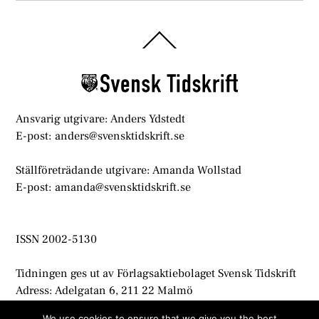
Back
To
Top
Ansvarig utgivare: Anders Ydstedt
E-post: anders@svensktidskrift.se
Ställföreträdande utgivare: Amanda Wollstad
E-post: amanda@svensktidskrift.se
ISSN 2002-5130
Tidningen ges ut av Förlagsaktiebolaget Svensk Tidskrift
Adress: Adelgatan 6, 211 22 Malmö
info@svensktidskrift.se
We use cookies to ensure that we give you the best