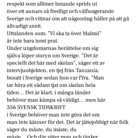
respekt som alltmer hotande sprids ut
över ett annars så fredligt och välfungerande
Sverige och vittnar om att någonting håller på att gå
allvarligt snett.
Uttalanden som: ”Vi ska ta över Malmö”
är inte bara tomt prat.
Under ungdomarnas berättelse om sig
själva löper storyn om Sverige. ”Det är
speciellt det här med skolan”, säger ett av
intervjuobjekten, en tjej från Tanzania,
bosatt i Sverige sedan hon var fYra. ”Man
tar höra ett sådant tjat om skolan hela
tiden… Det är klart, i många länder
behöver man kämpa så väldigt… men här
356 SVENSK TIDSKRIFT
i Sverige behöver man inte göra det om
man inte känner för det. Det är jättejobbigt när folk
säger du måste, du måste, du
måste… Och där sitter man och tänker