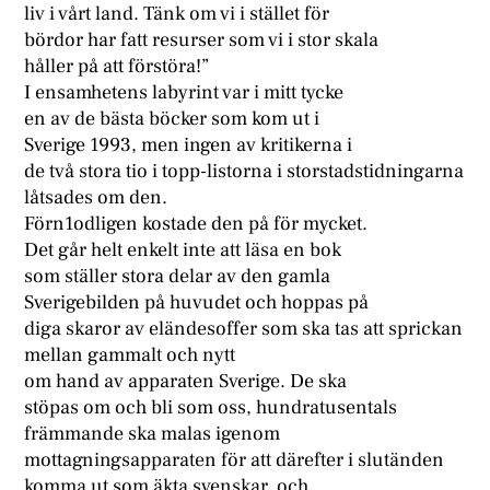
liv i vårt land. Tänk om vi i stället för
bördor har fatt resurser som vi i stor skala
håller på att förstöra!”
I ensamhetens labyrint var i mitt tycke
en av de bästa böcker som kom ut i
Sverige 1993, men ingen av kritikerna i
de två stora tio i topp-listorna i storstadstidningarna
låtsades om den.
Förn1odligen kostade den på för mycket.
Det går helt enkelt inte att läsa en bok
som ställer stora delar av den gamla
Sverigebilden på huvudet och hoppas på
diga skaror av eländesoffer som ska tas att sprickan
mellan gammalt och nytt
om hand av apparaten Sverige. De ska
stöpas om och bli som oss, hundratusentals
främmande ska malas igenom
mottagningsapparaten för att därefter i slutänden
komma ut som äkta svenskar, och