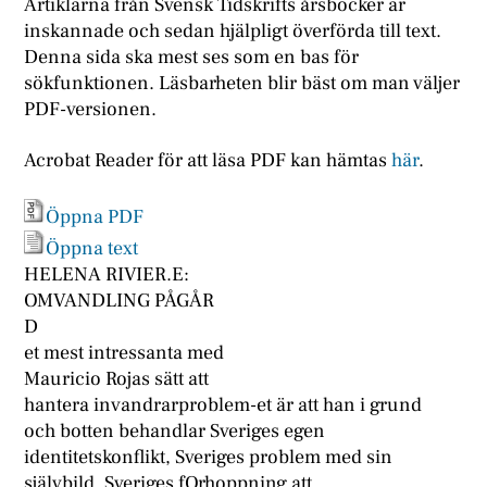
Artiklarna från Svensk Tidskrifts årsböcker är
inskannade och sedan hjälpligt överförda till text.
Denna sida ska mest ses som en bas för
sökfunktionen. Läsbarheten blir bäst om man väljer
PDF-versionen.
Acrobat Reader för att läsa PDF kan hämtas
här
.
Öppna PDF
Öppna text
HELENA RIVIER.E:
OMVANDLING PÅGÅR
D
et mest intressanta med
Mauricio Rojas sätt att
hantera invandrarproblem-et är att han i grund
och botten behandlar Sveriges egen
identitetskonflikt, Sveriges problem med sin
självbild, Sveriges fOrhoppning att