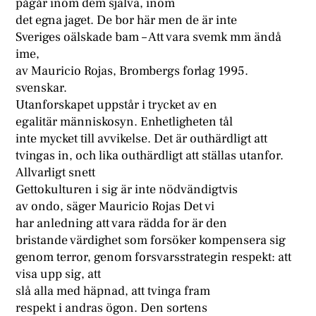
pågår inom dem själva, inom
det egna jaget. De bor här men de är inte
Sveriges oälskade bam – Att vara svemk mm ändå
ime,
av Mauricio Rojas, Brombergs forlag 1995.
svenskar.
Utanforskapet uppstår i trycket av en
egalitär människosyn. Enhetligheten tål
inte mycket till avvikelse. Det är outhärdligt att
tvingas in, och lika outhärdligt att ställas utanfor.
Allvarligt snett
Gettokulturen i sig är inte nödvändigtvis
av ondo, säger Mauricio Rojas Det vi
har anledning att vara rädda for är den
bristande värdighet som forsöker kompensera sig
genom terror, genom forsvarsstrategin respekt: att
visa upp sig, att
slå alla med häpnad, att tvinga fram
respekt i andras ögon. Den sortens