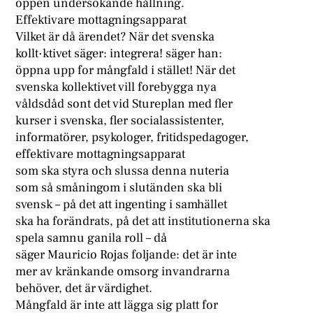
öppen undersökande hållning.
Effektivare mottagningsapparat
Vilket är då ärendet? När det svenska
kollt·ktivet säger: integrera! säger han:
öppna upp for mångfald i stället! När det
svenska kollektivet vill forebygga nya
våldsdåd sont det vid Stureplan med fler
kurser i svenska, fler socialassistenter,
informatörer, psykologer, fritidspedagoger,
effektivare mottagningsapparat
som ska styra och slussa denna nuteria
som så småningom i slutänden ska bli
svensk – på det att ingenting i samhället
ska ha forändrats, på det att institutionerna ska
spela samnu ganila roll – då
säger Mauricio Rojas foljande: det är inte
mer av kränkande omsorg invandrarna
behöver, det är värdighet.
Mångfald är inte att lägga sig platt for