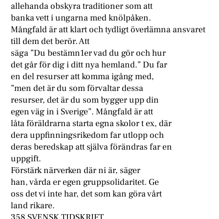
allehanda obskyra traditioner som att
banka vett i ungarna med knölpåken.
Mångfald är att klart och tydligt överlämna ansvaret
till dem det berör. Att
säga ”Du bestämn1er vad du gör och hur
det går för dig i ditt nya hemland.” Du far
en del resurser att komma igång med,
”men det är du som förvaltar dessa
resurser, det är du som bygger upp din
egen väg in i Sverige”. Mångfald är att
låta föräldrarna starta egna skolor t ex, där
dera uppfinningsrikedom far utlopp och
deras beredskap att själva förändras far en
uppgift.
Förstärk närverken där ni är, säger
han, vårda er egen gruppsolidaritet. Ge
oss det vi inte har, det som kan göra vårt
land rikare.
358 SVENSK TIDSKRIFT