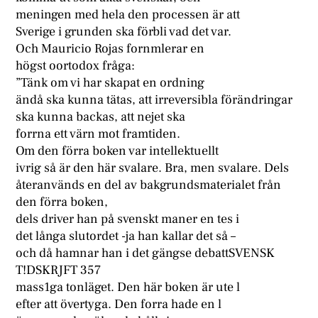
meningen med hela den processen är att
Sverige i grunden ska förbli vad det var.
Och Mauricio Rojas fornmlerar en
högst oortodox fråga:
”Tänk om vi har skapat en ordning
ändå ska kunna tätas, att irreversibla förändringar
ska kunna backas, att nejet ska
forrna ett värn mot framtiden.
Om den förra boken var intellektuellt
ivrig så är den här svalare. Bra, men svalare. Dels
återanvänds en del av bakgrundsmaterialet från
den förra boken,
dels driver han på svenskt maner en tes i
det långa slutordet -ja han kallar det så –
och då hamnar han i det gängse debattSVENSK
T!DSKRJFT 357
mass1ga tonläget. Den här boken är ute l
efter att övertyga. Den forra hade en l