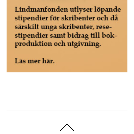
Back
To