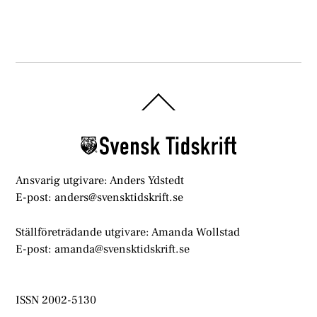
Back
To
Top
Ansvarig utgivare: Anders Ydstedt
E-post: anders@svensktidskrift.se
Ställföreträdande utgivare: Amanda Wollstad
E-post: amanda@svensktidskrift.se
ISSN 2002-5130