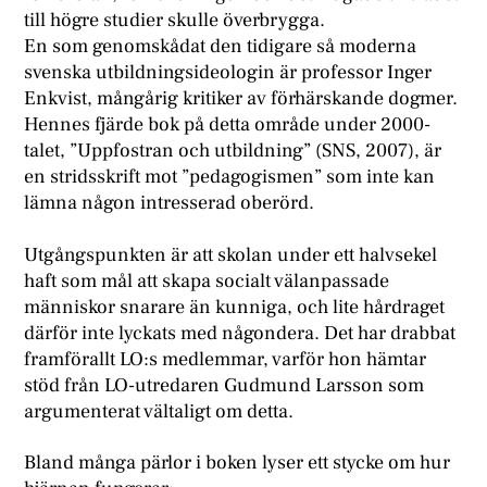
till högre studier skulle överbrygga.
En som genomskådat den tidigare så moderna
svenska utbildningsideologin är professor Inger
Enkvist, mångårig kritiker av förhärskande dogmer.
Hennes fjärde bok på detta område under 2000-
talet, ”Uppfostran och utbildning” (SNS, 2007), är
en stridsskrift mot ”pedagogismen” som inte kan
lämna någon intresserad oberörd.
Utgångspunkten är att skolan under ett halvsekel
haft som mål att skapa socialt välanpassade
människor snarare än kunniga, och lite hårdraget
därför inte lyckats med någondera. Det har drabbat
framförallt LO:s medlemmar, varför hon hämtar
stöd från LO-utredaren Gudmund Larsson som
argumenterat vältaligt om detta.
Bland många pärlor i boken lyser ett stycke om hur