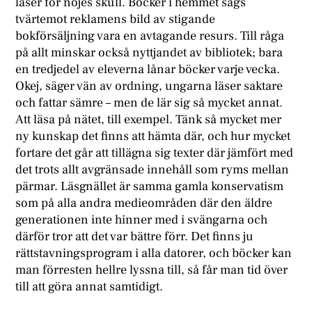
läser för nöjes skull. Böcker i hemmet sägs
tvärtemot reklamens bild av stigande
bokförsäljning vara en avtagande resurs. Till råga
på allt minskar också nyttjandet av bibliotek; bara
en tredjedel av eleverna lånar böcker varje vecka.
Okej, säger vän av ordning, ungarna läser saktare
och fattar sämre – men de lär sig så mycket annat.
Att läsa på nätet, till exempel. Tänk så mycket mer
ny kunskap det finns att hämta där, och hur mycket
fortare det går att tillägna sig texter där jämfört med
det trots allt avgränsade innehåll som ryms mellan
pärmar. Läsgnället är samma gamla konservatism
som på alla andra medieområden där den äldre
generationen inte hinner med i svängarna och
därför tror att det var bättre förr. Det finns ju
rättstavningsprogram i alla datorer, och böcker kan
man förresten hellre lyssna till, så får man tid över
till att göra annat samtidigt.