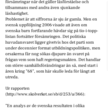
försämringar när det gäller läsförståelse och
tillsammans med andra även sjunkande
läshastighet.
Problemet är att siffrorna är sju år gamla. Men en
svensk uppföljning 2006 visade att även om
svenska barn fortfarande hävdar sig på tio-i-topp-
listan fortsätter försämringen. Det politiska
huvudansvaret ligger givetvis hos det parti som
under decennier format utbildningspolitiken, men
orsakerna får nog sökas djupare än svaret på
frågan vem som haft regeringsmakten. Det handlar
om större samhällsförändringar än så, med start i
åren kring ”68”, som här skulle leda för långt att
utreda.
Ur rapporten
(http://www.skolverket.se/sb/d/253/a/366):
”En analys av de svenska resultaten i olika