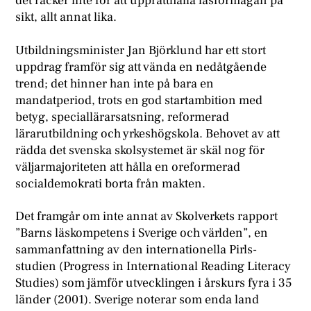
det räcker inte för att upprätthålla läsförmågan på
sikt, allt annat lika.
Utbildningsminister Jan Björklund har ett stort
uppdrag framför sig att vända en nedåtgående
trend; det hinner han inte på bara en
mandatperiod, trots en god startambition med
betyg, speciallärarsatsning, reformerad
lärarutbildning och yrkeshögskola. Behovet av att
rädda det svenska skolsystemet är skäl nog för
väljarmajoriteten att hålla en oreformerad
socialdemokrati borta från makten.
Det framgår om inte annat av Skolverkets rapport
”Barns läskompetens i Sverige och världen”, en
sammanfattning av den internationella Pirls-
studien (Progress in International Reading Literacy
Studies) som jämför utvecklingen i årskurs fyra i 35
länder (2001). Sverige noterar som enda land