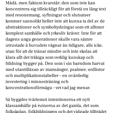
Mådä, men faktum kvarstår; den som inte kan
koncentrera sig tillräckligt för att förstå en lång text
med resonemang, syftningar och slutsatser
kommer sannolikt heller inte att kunna ta del av de
abstraktioner och symboltydningar som ett alltmer
komplext samhälle och yrkesliv kräver. Inte för att
dagens unga generationer skulle vara sämre
utrustade å huvudets vägnar än tidigare, alls icke,
utan för att de tränar mindre och inte skolas att
klara allt det tråkiga som verklig kunskap och
bildning bygger på. Den som i sin barndom harvat
med utantilläxan av stamsånger, psalmer, ordlistor
och multiplikationstabeller – en ovärderlig
investering i minnesträning och
koncentrationsförmåga – vet vad jag menar.
Så byggdes tvärtemot intentionerna ett nytt
klassamhälle på ruinerna av det gamla, det som
folkskolan, folkbildningen och det vidgade tillträdet