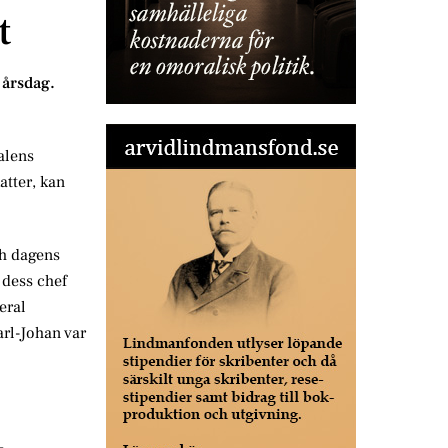
t
 årsdag.
alens
atter, kan
ch dagens
 dess chef
eral
rl-Johan var