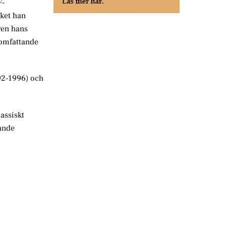
F-
lket han
ven hans
llomfattande
992-1996) och
lassiskt
dande