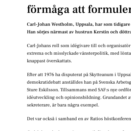
förmåga att formuler
Carl-Johan Westholm, Uppsala, har som tidigare m
Han sörjes närmast av hustrun Kerstin och döttr
Carl-Johans roll som idégivare till och organisatör
extrema och misslyckade vänsterpolitik, med löntaga
knappast överskattats.
Efter att 1976 ha disputerat på Skytteanum i Uppsa
demokratidebatt anställdes han på Svenska Arbetsg
Sture Eskilsson. Tillsammans med SAF:s nye ordfö
idéutveckling och opinionsbildning. Grundandet av
sekreterare, är bara några exempel.
Det var också i samband en av Ratios höstkonferen