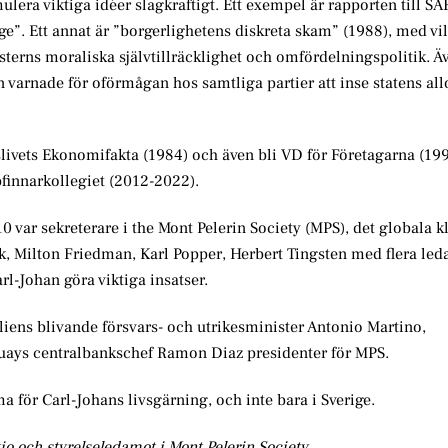
era viktiga idéer slagkraftigt. Ett exempel är rapporten till SA
e”. Ett annat är ”borgerlighetens diskreta skam” (1988), med vi
terns moraliska självtillräcklighet och omfördelningspolitik. Ä
han varnade för oförmågan hos samtliga partier att inse statens a
slivets Ekonomifakta (1984) och även bli VD för Företagarna (1
finnarkollegiet (2012-2022).
0 var sekreterare i the Mont Pelerin Society (MPS), det globala k
k, Milton Friedman, Karl Popper, Herbert Tingsten med flera le
rl-Johan göra viktiga insatser.
liens blivande försvars- och utrikesminister Antonio Martino,
uays centralbankschef Ramon Diaz presidenter för MPS.
för Carl-Johans livsgärning, och inte bara i Sverige.
io och styrelseledamot i Mont Pelerin Society