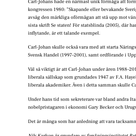
Carl-Johans hade en närmast unik förmåga att formul
kongressen 1980: ”Skapande eller bevakande Sverig
avsåg den märkliga oförmågan att stå upp mot väns
sista skrift Se staten! För statsblinda (2005), där 
inflytande, är ett talande exempel.
Carl-Johan skulle också vara med att starta Näring
Svensk Handel (1997–2001), samt ordförande i Upp
Väl så viktigt är att Carl-Johan under åren 1988–201
liberala sällskap som grundades 1947 av F.A. Haye
liberala akademiker. Även i detta samman skulle Ca
Under hans tid som sekreterare var bland andra Ita
nobelpristagaren i ekonomi Gary Becker och Urug
Det är många som har anledning att vara tacksamma 
Nils Karlson är grundare av forskningsinstitutet Rat