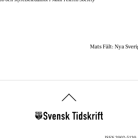
Mats Fält: Nya Sveri
Back
To
Top
ISSN 2002-5130