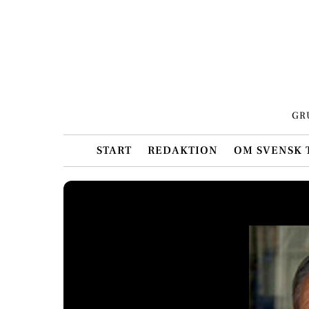
Skip
to
content
GR
START
REDAKTION
OM SVENSK 