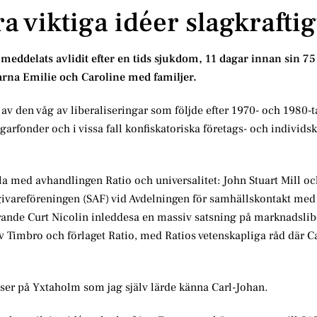
a viktiga idéer slagkraftig
eddelats avlidit efter en tids sjukdom, 11 dagar innan sin 75
arna Emilie och Caroline med familjer.
 av den våg av liberaliseringar som följde efter 1970- och 1980-t
rfonder och i vissa fall konfiskatoriska företags- och individsk
la med avhandlingen Ratio och universalitet: John Stuart Mill o
ivareföreningen (SAF) vid Avdelningen för samhällskontakt med
rande Curt Nicolin inleddesa en massiv satsning på marknadslib
 Timbro och förlaget Ratio, med Ratios vetenskapliga råd där Ca
ser på Yxtaholm som jag själv lärde känna Carl-Johan.