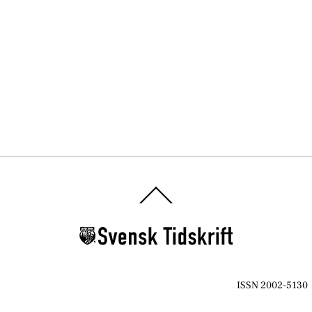
Back
To
Top
ISSN 2002-5130