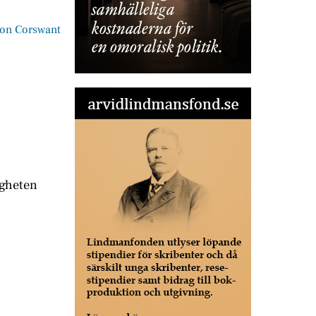
on Corswant
igheten