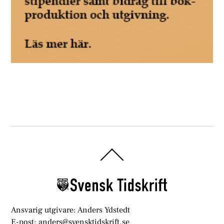
Back
To
Top
Ansvarig utgivare: Anders Ydstedt
E-post: anders@svensktidskrift.se