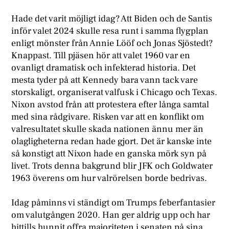
Hade det varit möjligt idag? Att Biden och de Santis
inför valet 2024 skulle resa runt i samma flygplan
enligt mönster från Annie Lööf och Jonas Sjöstedt?
Knappast. Till pjäsen hör att valet 1960 var en
ovanligt dramatisk och infekterad historia. Det
mesta tyder på att Kennedy bara vann tack vare
storskaligt, organiserat valfusk i Chicago och Texas.
Nixon avstod från att protestera efter långa samtal
med sina rådgivare. Risken var att en konflikt om
valresultatet skulle skada nationen ännu mer än
olagligheterna redan hade gjort. Det är kanske inte
så konstigt att Nixon hade en ganska mörk syn på
livet. Trots denna bakgrund blir JFK och Goldwater
1963 överens om hur valrörelsen borde bedrivas.
Idag påminns vi ständigt om Trumps feberfantasier
om valutgången 2020. Han ger aldrig upp och har
hittills hunnit offra majoriteten i senaten på sina