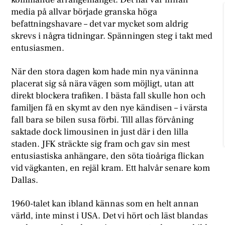
media på allvar började granska höga
befattningshavare – det var mycket som aldrig
skrevs i några tidningar. Spänningen steg i takt med
entusiasmen.
När den stora dagen kom hade min nya väninna
placerat sig så nära vägen som möjligt, utan att
direkt blockera trafiken. I bästa fall skulle hon och
familjen få en skymt av den nye kändisen – i värsta
fall bara se bilen susa förbi. Till allas förvåning
saktade dock limousinen in just där i den lilla
staden. JFK sträckte sig fram och gav sin mest
entusiastiska anhängare, den söta tioåriga flickan
vid vägkanten, en rejäl kram. Ett halvår senare kom
Dallas.
1960-talet kan ibland kännas som en helt annan
värld, inte minst i USA. Det vi hört och läst blandas