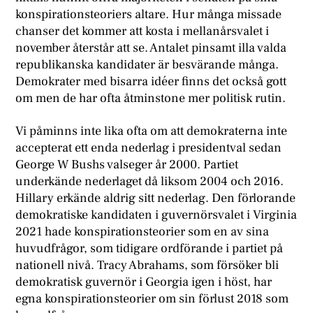
konspirationsteoriers altare. Hur många missade
chanser det kommer att kosta i mellanårsvalet i
november återstår att se. Antalet pinsamt illa valda
republikanska kandidater är besvärande många.
Demokrater med bisarra idéer finns det också gott
om men de har ofta åtminstone mer politisk rutin.
Vi påminns inte lika ofta om att demokraterna inte
accepterat ett enda nederlag i presidentval sedan
George W Bushs valseger år 2000. Partiet
underkände nederlaget då liksom 2004 och 2016.
Hillary erkände aldrig sitt nederlag. Den förlorande
demokratiske kandidaten i guvernörsvalet i Virginia
2021 hade konspirationsteorier som en av sina
huvudfrågor, som tidigare ordförande i partiet på
nationell nivå. Tracy Abrahams, som försöker bli
demokratisk guvernör i Georgia igen i höst, har
egna konspirationsteorier om sin förlust 2018 som