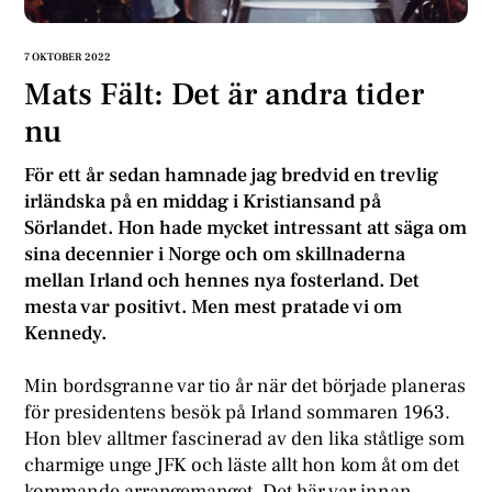
7 OKTOBER 2022
Mats Fält: Det är andra tider
nu
För ett år sedan hamnade jag bredvid en trevlig
irländska på en middag i Kristiansand på
Sörlandet. Hon hade mycket intressant att säga om
sina decennier i Norge och om skillnaderna
mellan Irland och hennes nya fosterland. Det
mesta var positivt. Men mest pratade vi om
Kennedy.
Min bordsgranne var tio år när det började planeras
för presidentens besök på Irland sommaren 1963.
Hon blev alltmer fascinerad av den lika ståtlige som
charmige unge JFK och läste allt hon kom åt om det
kommande arrangemanget. Det här var innan