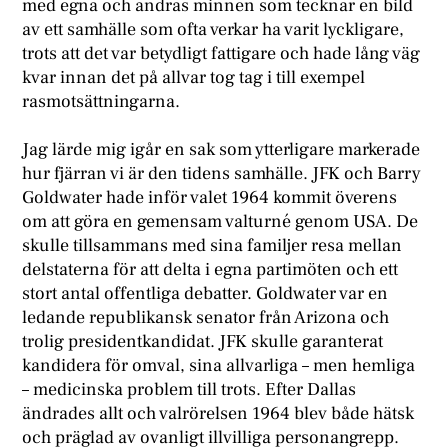
med egna och andras minnen som tecknar en bild
av ett samhälle som ofta verkar ha varit lyckligare,
trots att det var betydligt fattigare och hade lång väg
kvar innan det på allvar tog tag i till exempel
rasmotsättningarna.
Jag lärde mig igår en sak som ytterligare markerade
hur fjärran vi är den tidens samhälle. JFK och Barry
Goldwater hade inför valet 1964 kommit överens
om att göra en gemensam valturné genom USA. De
skulle tillsammans med sina familjer resa mellan
delstaterna för att delta i egna partimöten och ett
stort antal offentliga debatter. Goldwater var en
ledande republikansk senator från Arizona och
trolig presidentkandidat. JFK skulle garanterat
kandidera för omval, sina allvarliga – men hemliga
– medicinska problem till trots. Efter Dallas
ändrades allt och valrörelsen 1964 blev både hätsk
och präglad av ovanligt illvilliga personangrepp.