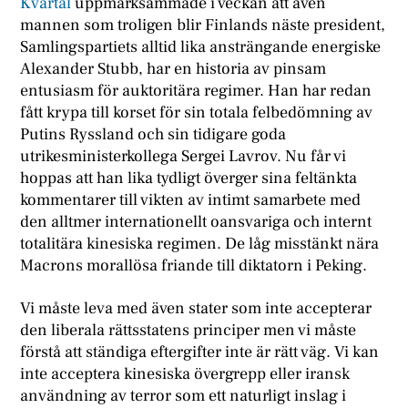
Kvartal
uppmärksammade i veckan att även
mannen som troligen blir Finlands näste president,
Samlingspartiets alltid lika ansträngande energiske
Alexander Stubb, har en historia av pinsam
entusiasm för auktoritära regimer. Han har redan
fått krypa till korset för sin totala felbedömning av
Putins Ryssland och sin tidigare goda
utrikesministerkollega Sergei Lavrov. Nu får vi
hoppas att han lika tydligt överger sina feltänkta
kommentarer till vikten av intimt samarbete med
den alltmer internationellt oansvariga och internt
totalitära kinesiska regimen. De låg misstänkt nära
Macrons morallösa friande till diktatorn i Peking.
Vi måste leva med även stater som inte accepterar
den liberala rättsstatens principer men vi måste
förstå att ständiga eftergifter inte är rätt väg. Vi kan
inte acceptera kinesiska övergrepp eller iransk
användning av terror som ett naturligt inslag i