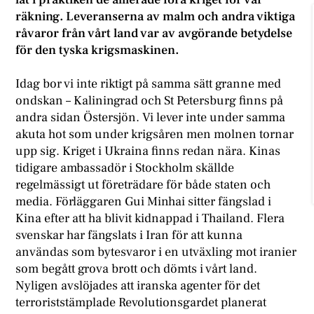
räkning. Leveranserna av malm och andra viktiga
råvaror från vårt land var av avgörande betydelse
för den tyska krigsmaskinen.
Idag bor vi inte riktigt på samma sätt granne med
ondskan – Kaliningrad och St Petersburg finns på
andra sidan Östersjön. Vi lever inte under samma
akuta hot som under krigsåren men molnen tornar
upp sig. Kriget i Ukraina finns redan nära. Kinas
tidigare ambassadör i Stockholm skällde
regelmässigt ut företrädare för både staten och
media. Förläggaren Gui Minhai sitter fängslad i
Kina efter att ha blivit kidnappad i Thailand. Flera
svenskar har fängslats i Iran för att kunna
användas som bytesvaror i en utväxling mot iranier
som begått grova brott och dömts i vårt land.
Nyligen avslöjades att iranska agenter för det
terroriststämplade Revolutionsgardet planerat