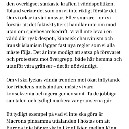
den överlägset starkaste kraften i världspolitiken.
Ibland verkar det som om vi inte riktigt förstår det.
Om vi orkar ta vårt ansvar. Eller snarare – om vi
förstår att det faktiskt ytterst handlar inte om mod
utan om självbevarelsedrift. Vi vill inte leva i en
värld där rysk despoti, kinesisk chauvinism och
iransk islamism lägger fast nya regler som vi alla
måste följa. Det är inte modigt att satsa på försvaret
och protestera mot övergrepp, både här hemma och
utanför våra gränser – det är nödvändigt.
Om vi ska lyckas vända trenden mot ökat inflytande
för frihetens motståndare måste vi vara
konsekventa och agera gemensamt. Ta de jobbiga
samtalen och tydligt markera var gränserna går.
Ett tydligt exempel på vad vi inte ska göra är
Macrons pinsamma uttalanden i höstas om att
Europa inte bör ge sig in i konflikten mellan Kina