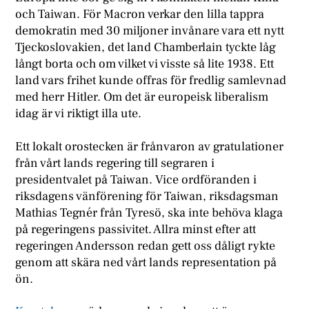
och Taiwan. För Macron verkar den lilla tappra
demokratin med 30 miljoner invånare vara ett nytt
Tjeckoslovakien, det land Chamberlain tyckte låg
långt borta och om vilket vi visste så lite 1938. Ett
land vars frihet kunde offras för fredlig samlevnad
med herr Hitler. Om det är europeisk liberalism
idag är vi riktigt illa ute.
Ett lokalt orostecken är frånvaron av gratulationer
från vårt lands regering till segraren i
presidentvalet på Taiwan. Vice ordföranden i
riksdagens vänförening för Taiwan, riksdagsman
Mathias Tegnér från Tyresö, ska inte behöva klaga
på regeringens passivitet. Allra minst efter att
regeringen Andersson redan gett oss dåligt rykte
genom att skära ned vårt lands representation på
ön.