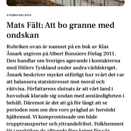
9 FEBRUARI 2024
Mats Fält: Att bo granne med
ondskan
Rubriken ovan är namnet på en bok av Klas
Åmark utgiven på Albert Bonniers Förlag 2011.
Den handlar om Sveriges agerande i kontakterna
med Hitlers Tyskland under andra världskriget.
Åmark beskriver mycket utförligt hur svårt det var
att balansera statsintresset mot moral och
rättvisa. Författarens slutsats är att vårt land i
huvudsak klarade sig undan med anständigheten i
behåll. Däremot är det att gå för långt att se
perioden som om den vore präglad av heroiskt
hjältemod. Vi kompromissade om både
trupptransporter och yttrandefrihet. Folkhemmet
lät i praktiken de allierade föra kriget för vår