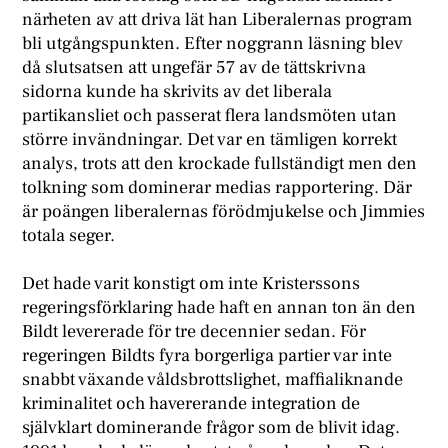
närheten av att driva lät han Liberalernas program
bli utgångspunkten. Efter noggrann läsning blev
då slutsatsen att ungefär 57 av de tättskrivna
sidorna kunde ha skrivits av det liberala
partikansliet och passerat flera landsmöten utan
större invändningar. Det var en tämligen korrekt
analys, trots att den krockade fullständigt men den
tolkning som dominerar medias rapportering. Där
är poängen liberalernas förödmjukelse och Jimmies
totala seger.
Det hade varit konstigt om inte Kristerssons
regeringsförklaring hade haft en annan ton än den
Bildt levererade för tre decennier sedan. För
regeringen Bildts fyra borgerliga partier var inte
snabbt växande våldsbrottslighet, maffialiknande
kriminalitet och havererande integration de
självklart dominerande frågor som de blivit idag.