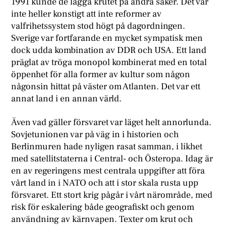
1991 kunde de lägga krutet på andra saker. Det var
inte heller konstigt att inte reformer av
valfrihetssystem stod högt på dagordningen.
Sverige var fortfarande en mycket sympatisk men
dock udda kombination av DDR och USA. Ett land
präglat av tröga monopol kombinerat med en total
öppenhet för alla former av kultur som någon
någonsin hittat på väster om Atlanten. Det var ett
annat land i en annan värld.
Även vad gäller försvaret var läget helt annorlunda.
Sovjetunionen var på väg in i historien och
Berlinmuren hade nyligen rasat samman, i likhet
med satellitstaterna i Central- och Österopa. Idag är
en av regeringens mest centrala uppgifter att föra
vårt land in i NATO och att i stor skala rusta upp
försvaret. Ett stort krig pågår i vårt närområde, med
risk för eskalering både geografiskt och genom
användning av kärnvapen. Texter om krut och