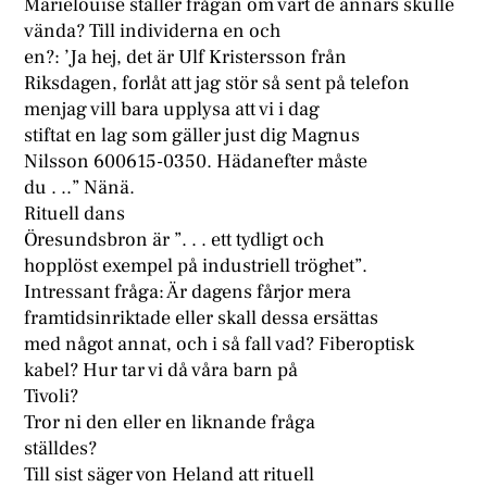
Marielouise ställer frågan om vart de annars skulle
vända? Till individerna en och
en?: ’Ja hej, det är Ulf Kristersson från
Riksdagen, forlåt att jag stör så sent på telefon
menjag vill bara upplysa att vi i dag
stiftat en lag som gäller just dig Magnus
Nilsson 600615-0350. Hädanefter måste
du . ..” Nänä.
Rituell dans
Öresundsbron är ”. . . ett tydligt och
hopplöst exempel på industriell tröghet”.
Intressant fråga: Är dagens fårjor mera
framtidsinriktade eller skall dessa ersättas
med något annat, och i så fall vad? Fiberoptisk
kabel? Hur tar vi då våra barn på
Tivoli?
Tror ni den eller en liknande fråga
ställdes?
Till sist säger von Heland att rituell