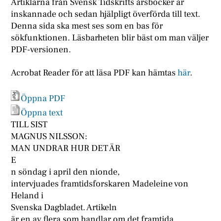
Artiklarna från Svensk Tidskrifts årsböcker är
inskannade och sedan hjälpligt överförda till text.
Denna sida ska mest ses som en bas för
sökfunktionen. Läsbarheten blir bäst om man väljer
PDF-versionen.
Acrobat Reader för att läsa PDF kan hämtas
här
.
Öppna PDF
Öppna text
TILL SIST
MAGNUS NILSSON:
MAN UNDRAR HUR DET ÄR
E
n söndag i april den nionde,
intervjuades framtidsforskaren Madeleine von
Heland i
Svenska Dagbladet. Artikeln
är en av flera som handlar om det framtida