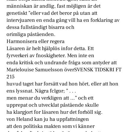
människan är andlig, fast möjligen är det
genetiskt ”eller vad det beror på utan att
intervjuaren en enda gång vill ha en forklaring av
dessa fullständigt bisarra och
orimliga påståenden.
Harmonisera eller regera
Läsaren är helt hjälplös infor detta. Ett
fyrverkeri av fnoskigheter. Men inte en
enda kritisk och undrande fråga som antyder att
Marielouise Samuelsson överSVENSK TIDSKRI FT
215
huvud taget har forsätt vad hon hört, eller att hon
ens lyssnat. Några fclgor; ” . . .
men menar du verkligen att …” och ett
upprepat och utvecklat påstående skulle
ha klargjort for läsaren hur det forhöll sig.
von Heland kan ju ha uppfattningen
att den politiska makten som vi känner