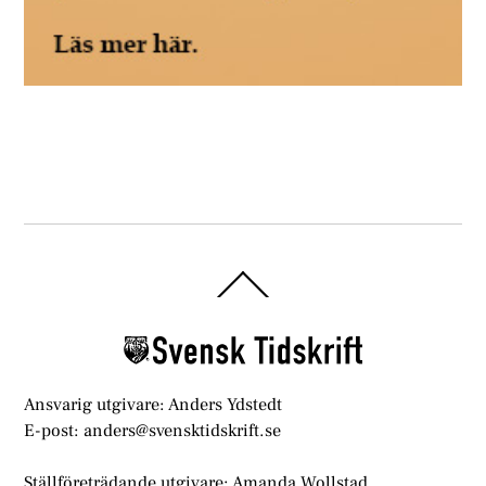
Back
To
Top
Ansvarig utgivare: Anders Ydstedt
E-post: anders@svensktidskrift.se
Ställföreträdande utgivare: Amanda Wollstad