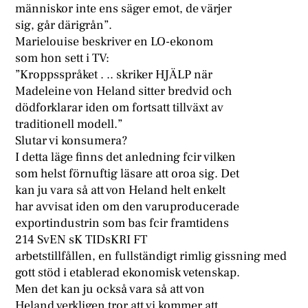
människor inte ens säger emot, de värjer
sig, går därigrån”.
Marielouise beskriver en LO-ekonom
som hon sett i TV:
”Kroppsspråket . .. skriker HJÄLP när
Madeleine von Heland sitter bredvid och
dödforklarar iden om fortsatt tillväxt av
traditionell modell.”
Slutar vi konsumera?
I detta läge finns det anledning fcir vilken
som helst förnuftig läsare att oroa sig. Det
kan ju vara så att von Heland helt enkelt
har avvisat iden om den varuproducerade
exportindustrin som bas fcir framtidens
214 SvEN sK TIDsKRI FT
arbetstillfållen, en fullständigt rimlig gissning med
gott stöd i etablerad ekonomisk vetenskap.
Men det kan ju också vara så att von
Heland verkligen tror att vi kommer att