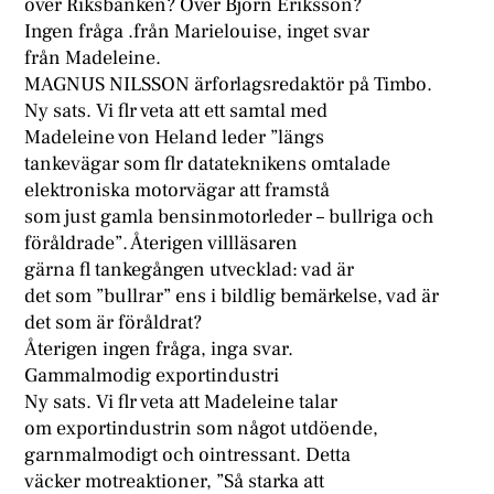
över Riksbanken? Över Björn Eriksson?
Ingen fråga .från Marielouise, inget svar
från Madeleine.
MAGNUS NILSSON ärforlagsredaktör på Timbo.
Ny sats. Vi flr veta att ett samtal med
Madeleine von Heland leder ”längs
tankevägar som flr datateknikens omtalade
elektroniska motorvägar att framstå
som just gamla bensinmotorleder – bullriga och
föråldrade”. Återigen villläsaren
gärna fl tankegången utvecklad: vad är
det som ”bullrar” ens i bildlig bemärkelse, vad är
det som är föråldrat?
Återigen ingen fråga, inga svar.
Gammalmodig exportindustri
Ny sats. Vi flr veta att Madeleine talar
om exportindustrin som något utdöende,
garnmalmodigt och ointressant. Detta
väcker motreaktioner, ”Så starka att