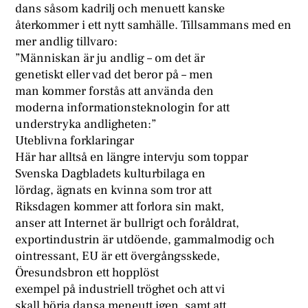
dans såsom kadrilj och menuett kanske
återkommer i ett nytt samhälle. Tillsammans med en
mer andlig tillvaro:
”Människan är ju andlig – om det är
genetiskt eller vad det beror på – men
man kommer forstås att använda den
moderna informationsteknologin for att
understryka andligheten:”
Uteblivna forklaringar
Här har alltså en längre intervju som toppar
Svenska Dagbladets kulturbilaga en
lördag, ägnats en kvinna som tror att
Riksdagen kommer att forlora sin makt,
anser att Internet är bullrigt och foråldrat,
exportindustrin är utdöende, gammalmodig och
ointressant, EU är ett övergångsskede,
Öresundsbron ett hopplöst
exempel på industriell tröghet och att vi
skall börja dansa meneutt igen, samt att