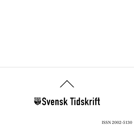
Back
To
Top
ISSN 2002-5130