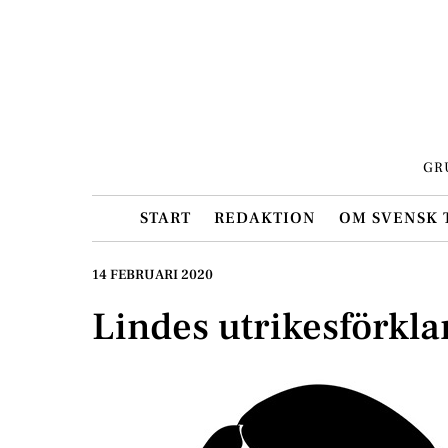
Skip
to
content
GR
START
REDAKTION
OM SVENSK 
14 FEBRUARI 2020
Lindes utrikesförkla