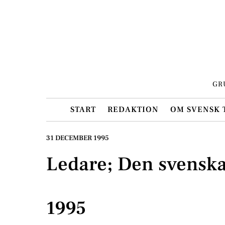
Skip
to
content
GR
START
REDAKTION
OM SVENSK 
31 DECEMBER 1995
Ledare; Den svenska
1995