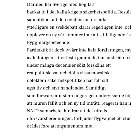
Därmed har Sverige med hög fart
backat in i det kalla krigets säkerhetspolitik. Resul
sannolikhet att den tendensen forstärks:
ytterligare en svekdebatt klarar regeringen inte, 
upplever en ny vår kommer inte att stillatigande å
Ryggmärgsbeteende
Partitaktik är dock tyvärr inte hela forklaringen, myc
av ledningen sitter fast i gammalt, tänkande är en
under många decennier sökt forsköna ett
realpolitiskt val och dölja vissa moraliska
defekter i säkerhetspolitiken har fatt sitt
eget liv och styr handlandet. Samtidigt
som forsvarsministern högdraget undervisar de högs
att muren fallit och en ny tid inträtt, reagerar han i
NATO-samarbete, hindrar att det utreds
i forsvarsberedningen, forbjuder flygvapnet att stu
orådet fore att argumentera mot