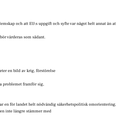
emskap och att EU:s uppgift och syfte var något helt annat än at
h bör värderas som sådant.
er en bild av krig, förstörelse
ta problemet framför sig,
drar en för landet helt nödvändig säkerhetspolitisk omorientering
gen inte längre stämmer med