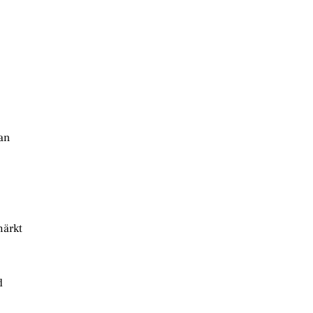
an
märkt
d