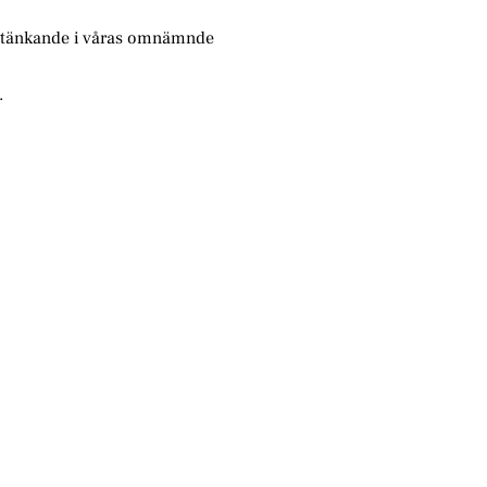
betänkande i våras omnämnde
.