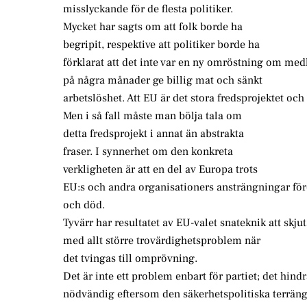
misslyckande för de flesta politiker.
Mycket har sagts om att folk borde ha
begripit, respektive att politiker borde ha
förklarat att det inte var en ny omröstning om medl
på några månader ge billig mat och sänkt
arbetslöshet. Att EU är det stora fredsprojektet oc
Men i så fall måste man bölja tala om
detta fredsprojekt i annat än abstrakta
fraser. I synnerhet om den konkreta
verkligheten är att en del av Europa trots
EU:s och andra organisationers ansträngningar föret
och död.
Tyvärr har resultatet av EU-valet snateknik att skju
med allt större trovärdighetsproblem när
det tvingas till omprövning.
Det är inte ett problem enbart för partiet; det hin
nödvändig eftersom den säkerhetspolitiska terrän