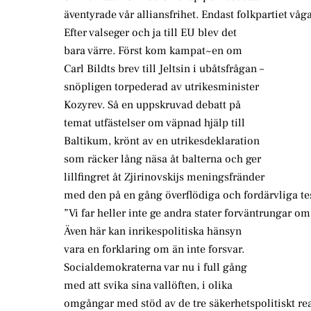
äventyrade vår alliansfrihet. Endast folkpartiet våga
Efter valseger och ja till EU blev det
bara värre. Först kom kampat~en om
Carl Bildts brev till Jeltsin i ubåtsfrågan –
snöpligen torpederad av utrikesminister
Kozyrev. Så en uppskruvad debatt på
temat utfästelser om väpnad hjälp till
Baltikum, krönt av en utrikesdeklaration
som räcker lång näsa åt balterna och ger
lillfingret åt Zjirinovskijs meningsfränder
med den på en gång överflödiga och fordärvliga t
”Vi far heller inte ge andra stater forväntrungar o
Även här kan inrikespolitiska hänsyn
vara en forklaring om än inte forsvar.
Socialdemokraterna var nu i full gång
med att svika sina vallöften, i olika
omgångar med stöd av de tre säkerhetspolitiskt rea