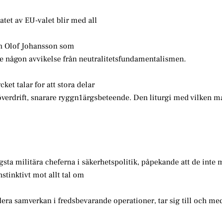
tatet av EU-valet blir med all
och Olof Johansson som
se någon avvikelse från neutralitetsfundamentalismen.
ket talar for att stora delar
 överdrift, snarare ryggn1ärgsbeteende. Den liturgi med vilken m
ta militära cheferna i säkerhetspolitik, påpekande att de inte 
nstinktivt mot allt tal om
dera samverkan i fredsbevarande operationer, tar sig till och me