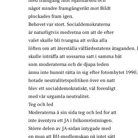
med framgång mot Hjalmarson och
något mindre framgångsrikt mot Bildt
plockades fram igen.
Behovet var stort. Socialdemokraterna
är naturligtvis medvetna om att de efter
valet skulle bli tvungna att svika alla
löften om att återställa välfärdsstatens åtagande
skulle inträffa att sossarna satt i samma båt
som moderaterna och de djupa leden
ännu inte hunnit rätta in sig efter fotombytet 1990,
hotade neutralitetspolitiken över en natt
blev ett socialdemokratiskt, väl forenligt
med vår urgamla neutralitet.
Teg och led
Moderaterna å sin sida teg och led for att
inte äventyra ett JA i folkomröstningen.
Större delen av JA-sidan intygade med
en mun att BU-medlemskap på intet sätt