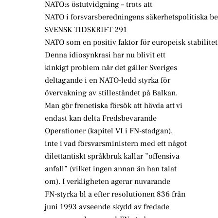
NATO:s östutvidgning – trots att
NATO i forsvarsberedningens säkerhetspolitiska 
SVENSK TIDSKRIFT 291
NATO som en positiv faktor för europeisk stabilitet
Denna idiosynkrasi har nu blivit ett
kinkigt problem när det gäller Sveriges
deltagande i en NATO-ledd styrka för
övervakning av stilleståndet på Balkan.
Man gör frenetiska försök att hävda att vi
endast kan delta Fredsbevarande
Operationer (kapitel VI i FN-stadgan),
inte i vad försvarsministern med ett något
dilettantiskt språkbruk kallar ”offensiva
anfall” (vilket ingen annan än han talat
om). I verkligheten agerar nuvarande
FN-styrka bl a efter resolutionen 836 från
juni 1993 avseende skydd av fredade