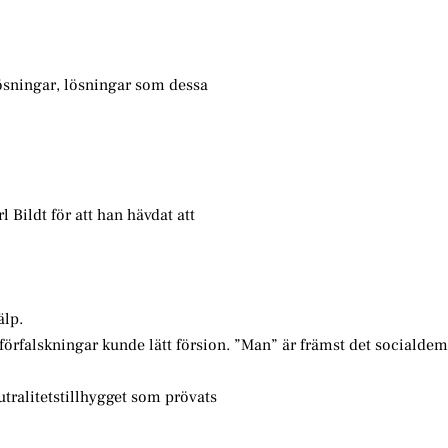
lösningar, lösningar som dessa
l Bildt för att han hävdat att
älp.
förfalskningar kunde lätt försion. ”Man” är främst det socialdem
utralitetstillhygget som prövats