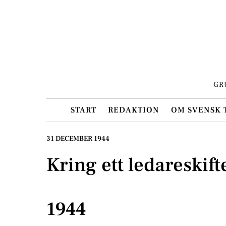
Skip
to
content
GR
START
REDAKTION
OM SVENSK 
31 DECEMBER 1944
Kring ett ledareskift
1944