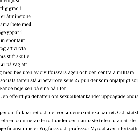
atism just
tlig grad i
ler åtminstone
e samarbete med
ge yppar i
som spontant
äg att virvla
s stift skulle
är på väg att
 med besluten av civilförsvarslagen och den centrala militära
sociala fälten stå arbetarrörelsens 27 punkter som ohjälpligt s
ande böjelsen på sina håll för
v. Den offentliga debatten om sexualbetänkandet uppdagade andra
sigenom folkpartiet och det socialdemokratiska partiet. Och stats
pela en dominerande roll under den närmaste tiden, utan att det
ge finansminister Wigforss och professor Myrdal även i fortsättn