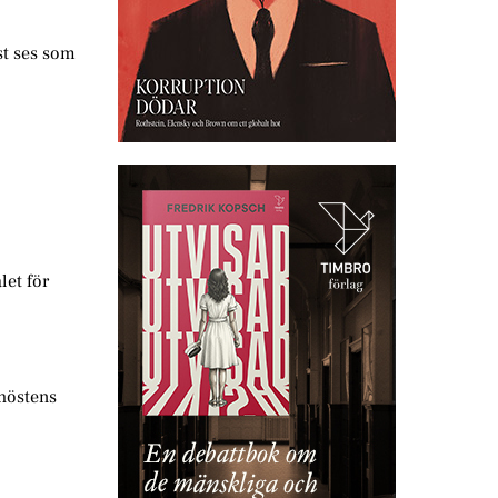
st ses som
let för
 höstens