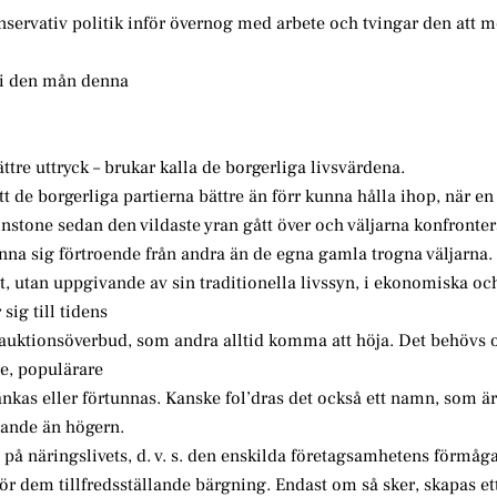
nservativ politik inför övernog med arbete och tvingar den att m
 i den mån denna
ttre uttryck – brukar kalla de borgerliga livsvärdena.
att de borgerliga partierna bättre än förr kunna hålla ihop, när en
tminstone sedan den vildaste yran gått över och väljarna konfronte
na sig förtroende från andra än de egna gamla trogna väljarna. 
t, utan uppgivande av sin traditionella livssyn, i ekonomiska och
sig till tidens
a auktionsöverbud, som andra alltid komma att höja. Det behövs o
re, populärare
ränkas eller förtunnas. Kanske fol’dras det också ett namn, som ä
dande än högern.
 på näringslivets, d. v. s. den enskilda företagsamhetens förmåga
r dem tillfredsställande bärgning. Endast om så sker, skapas ett