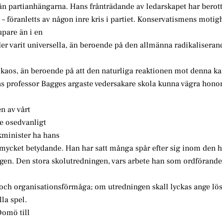
rån partianhängarna. Hans frånträdande av ledarskapet har bero
r – föranletts av någon inre kris i partiet. Konservatismens motig
upare än i en
er varit universella, än beroende på den allmänna radikaliseran
kaos, än beroende på att den naturliga reaktionen mot denna kas
ens professor Bagges argaste vedersakare skola kunna vägra hon
en av vårt
te osedvanligt
kminister ha hans
rit mycket betydande. Han har satt många spår efter sig inom den 
gen. Den stora skolutredningen, vars arbete han som ordförande
ft och organisationsförmåga; om utredningen skall lyckas ange l
la spel.
Domö till