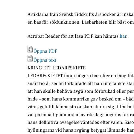
Artiklarna från Svensk Tidskrifts årsböcker är insk
en bas för sökfunktionen. Läsbarheten blir bäst o
Acrobat Reader för att läsa PDF kan hämtas
här
.
Öppna PDF
Öppna text
KRING ETT LEDARESI(IFTE
LEDAREsKIFTET inom högern har efter en lång tids 
snart tio år sedan förklarade att han inte tänkte st
att han skulle behöva avgå som förbrukad eller pe
hade – som hans kommurrike gav besked om – båd
våras gett till känna sin önskan att dra sig tillbak
val på enhällig anmodan av riksdagshögerns fört
hans definitiva avsägelse väntades efter valen. Sås
hyllningarna vid hans avgång betygat lämnade han