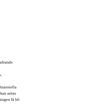
öndrande
,
finansiella
 kan antas
ingen få bli