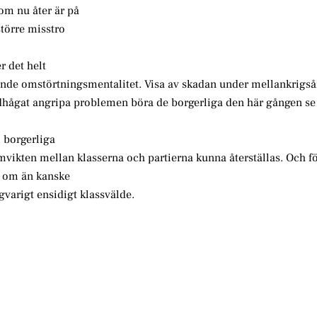
som nu åter är på
törre misstro
r det helt
vande omstörtningsmentalitet. Visa av skadan under mellankrigs
ddhågat angripa problemen böra de borgerliga den här gången se
i borgerliga
mvikten mellan klasserna och partierna kunna återställas. Och f
lt om än kanske
ngvarigt ensidigt klassvälde.