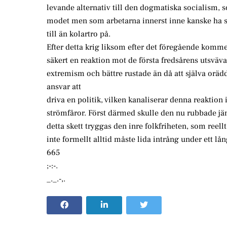
levande alternativ till den dogmatiska socialism, 
modet men som arbetarna innerst inne kanske ha s
till än kolartro på.
Efter detta krig liksom efter det föregående komme
säkert en reaktion mot de första fredsårens utsvä
extremism och bättre rustade än då att själva orä
ansvar att
driva en politik, vilken kanaliserar denna reaktion 
strömfåror. Först därmed skulle den nu rubbade jä
detta skett tryggas den inre folkfriheten, som reel
inte formellt alltid måste lida intrång under ett lå
665
;-:-.
_._.-,.