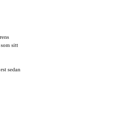
årens
 som sitt
örst sedan