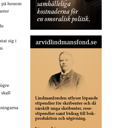
tt på honom
heter
de
tat sig i
om
högre
 skall
ösningarna