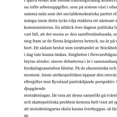
I själva verket står svensk framstegsvänlig konserv
nu inför arbetsuppgifter, som på sistone växt i ofan
samma mån som det socialdemokratiska partiet el
många inom detta tycks vilja etablera ett närmar
kommunisterna. En utblick över dagens politiska lä
vart fall, att det mesta av den samförståndsanda, 
steg fram ur de första krigsårens betryck, nu är på v
bort. Ett sådant beslut som inrättandet av Stockholm
i dag inte kunna tänkas. Enigheten i försvarsfrågan 
brytas sönder, såsom debatterna i år i sammanhang
forskningsanstalten blottat. På de ekonomiska och 
moment. Inom utrikespolitiken öppnar den oroväck
eftergifter mot Ryssland partiskiljande perspekti
djupgående
motsättningar, låt vara att dessa sannolikt gå tvär
och skattepolitiska problem komma helt visst att s
att motsättningarna skola kunna överbyggas, så län
de