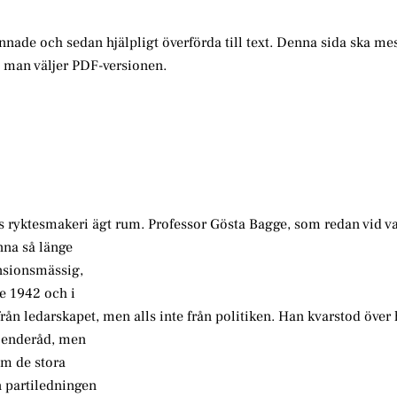
annade och sedan hjälpligt överförda till text. Denna sida ska me
m man väljer PDF-versionen.
ryktesmakeri ägt rum. Professor Gösta Bagge, som redan vid va
anna så länge
nsionsmässig,
e 1942 och i
a från ledarskapet, men alls inte från politiken. Han kvarstod över
roenderåd, men
om de stora
 partiledningen