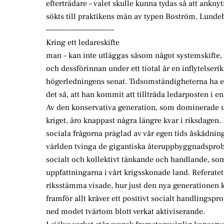
efterträdare – valet skulle kunna tydas så att ankny
sökts till praktikens män av typen Boström, Lunde
——————————–
Kring ett ledareskifte
man – kan inte utläggas såsom något systemskifte,
och dessförinnan under ett tiotal år en inflytelser
högerledningens senat. Tidsomständigheterna ha e
det så, att han kommit att tillträda ledarposten i en
Av den konservativa generation, som dominerade u
kriget, äro knappast några längre kvar i riksdagen. 
sociala frågorna präglad av vår egen tids åskådning
världen tvinga de gigantiska återuppbyggnadspro
socialt och kollektivt tänkande och handlande, so
uppfattningarna i vårt krigsskonade land. Referate
riksstämma visade, hur just den nya generationen 
framför allt kräver ett positivt socialt handlingspro
ned modet tvärtom blott verkat aktiviserande.