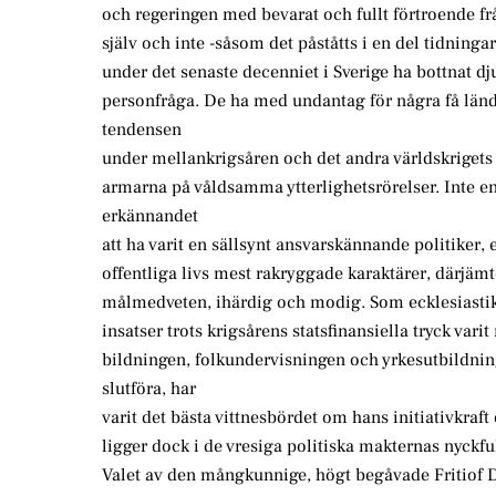
och regeringen med bevarat och fullt förtroende f
själv och inte -såsom det påståtts i en del tidninga
under det senaste decenniet i Sverige ha bottnat dj
personfråga. De ha med undantag för några få länd
tendensen
under mellankrigsåren och det andra världskrigets 
armarna på våldsamma ytterlighetsrörelser. Inte 
erkännandet
att ha varit en sällsynt ansvarskännande politiker, 
offentliga livs mest rakryggade karaktärer, därjäm
målmedveten, ihärdig och modig. Som ecklesiasti
insatser trots krigsårens statsfinansiella tryck va
bildningen, folkundervisningen och yrkesutbildnin
slutföra, har
varit det bästa vittnesbördet om hans initiativkra
ligger dock i de vresiga politiska makternas nyckful
Valet av den mångkunnige, högt begåvade Fritiof 