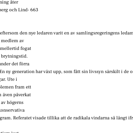
tning åter
berg och Lind- 663
 eftersom den nye ledaren varit en av samlingsregeringens leda
ik medlem av
mellertid fogat
 brytningstid.
nder det förra
En ny generation har växt upp, som fått sin livssyn särskilt i de
ar. Ute i
blemen fram ett
m även påverkat
t av högerns
konservativa
gram. Referatet visade tillika att de radikala vindarna så långt ifr