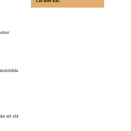
möter
 omstridda
ån att slå