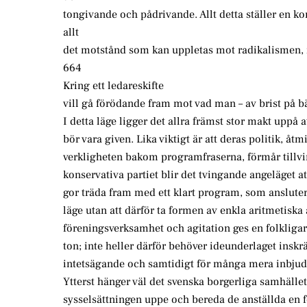
tongivande och pådrivande. Allt detta ställer en ko
allt
det motstånd som kan uppletas mot radikalismen,
664
Kring ett ledareskifte
vill gå förödande fram mot vad man – av brist på bä
I detta läge ligger det allra främst stor makt uppå 
bör vara given. Lika viktigt är att deras politik, å
verkligheten bakom programfraserna, förmår tillvin
konservativa partiet blir det tvingande angeläget at
gor träda fram med ett klart program, som ansluter 
läge utan att därför ta formen av enkla aritmetisk
föreningsverksamhet och agitation ges en folkliga
ton; inte heller därför behöver ideunderlaget insk
intetsägande och samtidigt för många mera inbju
Ytterst hänger väl det svenska borgerliga samhället
sysselsättningen uppe och bereda de anställda en fö