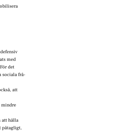
obilisera
 defensiv
rats med
För det
 sociala frå-
ckså, att
r mindre
 att hålla
 påtagligt,