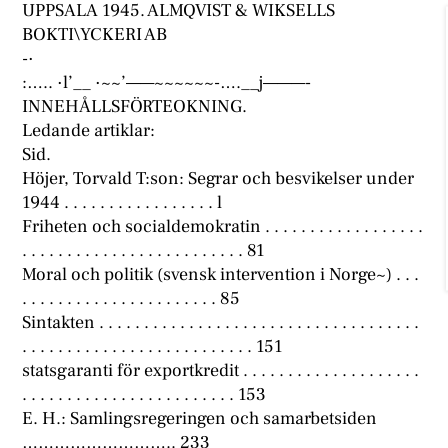
UPPSALA 1945. ALMQVIST & WIKSELLS
BOKTI\YCKERI AB
-·
:….. ·l’__ ·~~’——~~~~~~-….__j———-
INNEHÅLLSFÖRTEOKNING.
Ledande artiklar:
Sid.
Höjer, Torvald T:son: Segrar och besvikelser under
1944 . . . . . . . . . . . . . . . . . l
Friheten och socialdemokratin . . . . . . . . . . . . . . . . . .
. . . . . . . . . . . . . . . . . . . . . . . . . 81
Moral och politik (svensk intervention i Norge~) . . .
. . . . . . . . . . . . . . . . . . . . . . 85
Sintakten . . . . . . . . . . . . . . . . . . . . . . . . . . . . . . . . . . . .
. . . . . . . . . . . . . . . . . . . . . . . . . . 151
statsgaranti för exportkredit . . . . . . . . . . . . . . . . . . . .
. . . . . . . . . . . . . . . . . . . . . . . . 153
E. H.: Samlingsregeringen och samarbetsiden
……………………….. 233