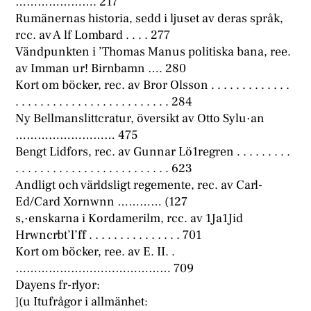
…………………. 217
Rumänernas historia, sedd i ljuset av deras språk,
rcc. av A lf Lombard . . . . 277
Vändpunkten i ’Thomas Manus politiska bana, ree.
av Imman ur! Birnbamn …. 280
Kort om böcker, rec. av Bror Olsson . . . . . . . . . . . . .
. . . . . . . . . . . . . . . . . . . . . . . . . 284
Ny Bellmanslittcratur, översikt av Otto Sylu·an
……………………… 475
Bengt Lidfors, rec. av Gunnar Lö1regren . . . . . . . . .
. . . . . . . . . . . . . . . . . . . . . . . . . 623
Andligt och världsligt regemente, rec. av Carl-
Ed/Card Xornwnn ………… (127
s,·enskarna i Kordamerilm, rcc. av 1Ja1Jid
Hrwncrbt’l’ff . . . . . . . . . . . . . . . 701
Kort om böcker, ree. av E. II. .
…………………………………… 709
Dayens fr-rlyor:
](u Itufrågor i allmänhet: