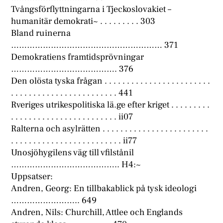
Tvångsförflyttningarna i Tjeckoslovakiet –
humanitär demokrati~ . . . . . . . . . 303
Bland ruinerna
………………………………………………… 371
Demokratiens framtidsprövningar
…………………………………. 376
Den olösta tyska frågan . . . . . . . . . . . . . . . . . . . . . . . .
. . . . . . . . . . . . . . . . . . . . . . . . 441
Rveriges utrikespolitiska lä.ge efter kriget . . . . . . . . .
. . . . . . . . . . . . . . . . . . . . . . . . ii07
Ralterna och asylrätten . . . . . . . . . . . . . . . . . . . . . . . .
. . . . . . . . . . . . . . . . . . . . . . . . . ii77
Unosjöhygilens väg till vfilstånil
………………………………….. H4:~
Uppsatser:
Andren, Georg: En tillbakablick på tysk ideologi
…………………….. 649
Andren, Nils: Churchill, Attlee och Englands