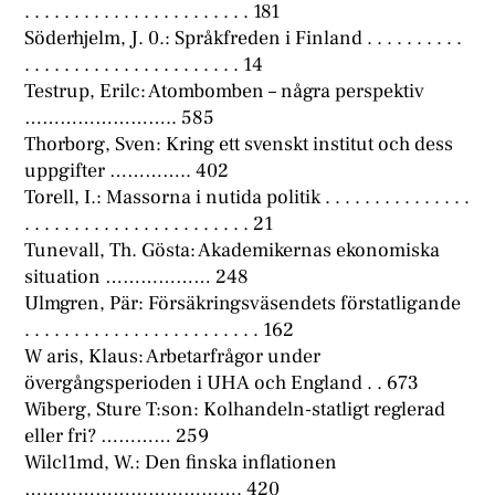
. . . . . . . . . . . . . . . . . . . . . . . 181
Söderhjelm, J. 0.: Språkfreden i Finland . . . . . . . . . .
. . . . . . . . . . . . . . . . . . . . . . 14
Testrup, Erilc: Atombomben – några perspektiv
…………………….. 585
Thorborg, Sven: Kring ett svenskt institut och dess
uppgifter ………….. 402
Torell, I.: Massorna i nutida politik . . . . . . . . . . . . . . .
. . . . . . . . . . . . . . . . . . . . . . . 21
Tunevall, Th. Gösta: Akademikernas ekonomiska
situation ……………… 248
Ulmgren, Pär: Försäkringsväsendets förstatligande
. . . . . . . . . . . . . . . . . . . . . . . . 162
W aris, Klaus: Arbetarfrågor under
övergångsperioden i UHA och England . . 673
Wiberg, Sture T:son: Kolhandeln-statligt reglerad
eller fri? ………… 259
Wilcl1md, W.: Den finska inflationen
………………………………. 420