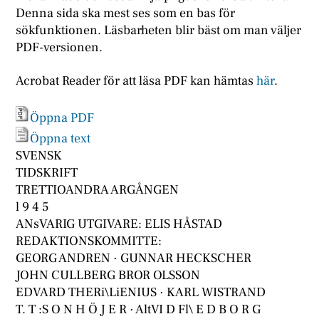
Denna sida ska mest ses som en bas för
sökfunktionen. Läsbarheten blir bäst om man väljer
PDF-versionen.
Acrobat Reader för att läsa PDF kan hämtas
här
.
Öppna PDF
Öppna text
SVENSK
TIDSKRIFT
TRETTIOANDRA ARGÅNGEN
l 9 4 5
ANsVARIG UTGIVARE: ELIS HÅSTAD
REDAKTIONSKOMMITTE:
GEORG ANDREN · GUNNAR HECKSCHER
JOHN CULLBERG BROR OLSSON
EDVARD THERi\LiENIUS · KARL WISTRAND
T. T :S O N H Ö J E R · AltVI D Fl\ E D B O R G