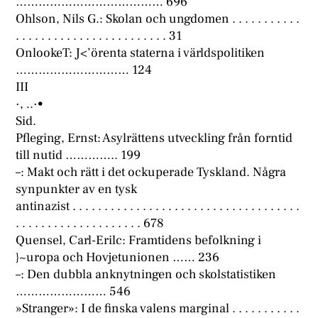
………………………………… 696
Ohlson, Nils G.: Skolan och ungdomen . . . . . . . . . . .
. . . . . . . . . . . . . . . . . . . . . . . . 31
OnlookeT: J<’örenta staterna i världspolitiken
………………………… 124
III
·, ..·•
Sid.
Pfleging, Ernst: Asylrättens utveckling från forntid
till nutid ………….. 199
–: Makt och rätt i det ockuperade Tyskland. Några
synpunkter av en tysk
antinazist . . . . . . . . . . . . . . . . . . . . . . . . . . . . . . . . . . . .
. . . . . . . . . . . . . . . . . . . . 678
Quensel, Carl-Erilc: Framtidens befolkning i
}~uropa och Hovjetunionen …… 236
–: Den dubbla anknytningen och skolstatistiken
…………………… 546
»Stranger»: I de finska valens marginal . . . . . . . . . . .