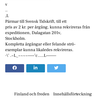
v
..
,L
Pärmar till Svensk Tidskrift, till ett
pris av 2 kr. per årgång, kunna rekvireras från
expeditionen, Dalagatan 201v,
Stockholm.
Kompletta årgångar eller felande strö-
exemplar kunna likaledes rekvireras.
·\’ .~L_~~~~——’c…..L———
Finland och freden
Innehållsförteckning