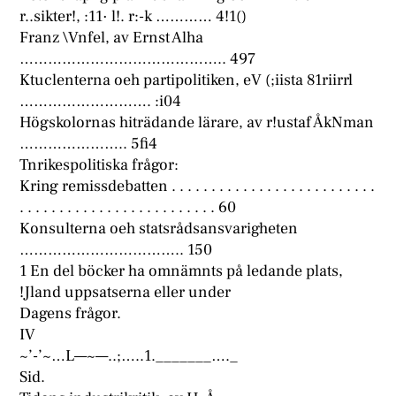
r..sikter!, :11· l!. r:-k ………… 4!1()
Franz \Vnfel, av Ernst Alha
…………………………………….. 497
Ktuclenterna oeh partipolitiken, eV (;iista 81riirrl
………………………. :i04
Högskolornas hiträdande lärare, av r!ustaf ÅkNman
………………….. 5fi4
Tnrikespolitiska frågor:
Kring remissdebatten . . . . . . . . . . . . . . . . . . . . . . . . . .
. . . . . . . . . . . . . . . . . . . . . . . . . 60
Konsulterna oeh statsrådsansvarigheten
…………………………….. 150
1 En del böcker ha omnämnts på ledande plats,
!Jland uppsatserna eller under
Dagens frågor.
IV
~’-’~…L—~—..;…..1._______…._
Sid.