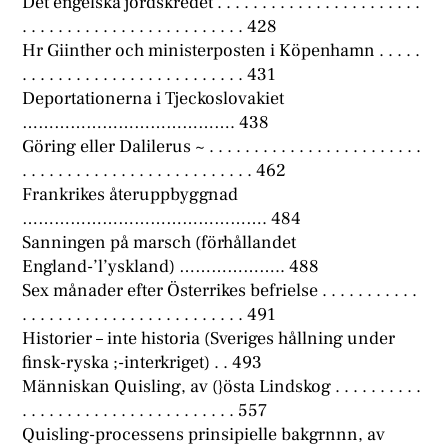
Det engelska jordskredet . . . . . . . . . . . . . . . . . . . . . . .
. . . . . . . . . . . . . . . . . . . . . . . . . 428
Hr Giinther och ministerposten i Köpenhamn . . . . .
. . . . . . . . . . . . . . . . . . . . . . . . . 431
Deportationerna i Tjeckoslovakiet
…………………………………. 438
Göring eller Dalilerus ~ . . . . . . . . . . . . . . . . . . . . . . . .
. . . . . . . . . . . . . . . . . . . . . . . . . . 462
Frankrikes återuppbyggnad
………………………………………. 484
Sanningen på marsch (förhållandet
England-’l’yskland) ……………….. 488
Sex månader efter Österrikes befrielse . . . . . . . . . . .
. . . . . . . . . . . . . . . . . . . . . . . . . 491
Historier – inte historia (Sveriges hållning under
finsk-ryska ;-interkriget) . . 493
Människan Quisling, av (}östa Lindskog . . . . . . . . . .
. . . . . . . . . . . . . . . . . . . . . . . . 557
Quisling-processens prinsipielle bakgrnnn, av