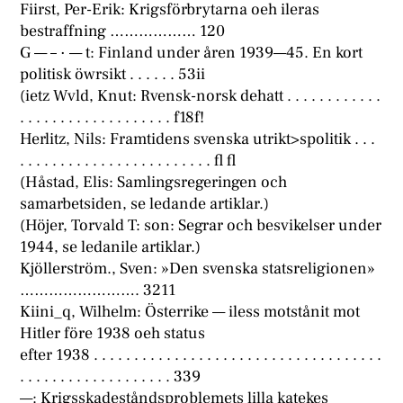
Fiirst, Per-Erik: Krigsförbrytarna oeh ileras
bestraffning ……………… 120
G — – · — t: Finland under åren 1939—45. En kort
politisk öwrsikt . . . . . . 53ii
(ietz Wvld, Knut: Rvensk-norsk dehatt . . . . . . . . . . . .
. . . . . . . . . . . . . . . . . . . f18f!
Herlitz, Nils: Framtidens svenska utrikt>spolitik . . .
. . . . . . . . . . . . . . . . . . . . . . . . fl fl
(Håstad, Elis: Samlingsregeringen och
samarbetsiden, se ledande artiklar.)
(Höjer, Torvald T: son: Segrar och besvikelser under
1944, se ledanile artiklar.)
Kjöllerström., Sven: »Den svenska statsreligionen»
……………………. 3211
Kiini_q, Wilhelm: Österrike — iless motstånit mot
Hitler före 1938 oeh status
efter 1938 . . . . . . . . . . . . . . . . . . . . . . . . . . . . . . . . . . . .
. . . . . . . . . . . . . . . . . . . 339
—: Krigsskadeståndsproblemets lilla katekes