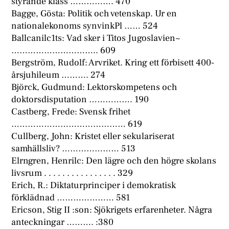
styrande klass ……………. 470
Bagge, Gösta: Politik och vetenskap. Ur en
nationalekonoms synvinkPl …… 524
Ballcanilc1ts: Vad sker i Titos Jugoslavien~
………………………….. 609
Bergström, Rudolf: Arvriket. Kring ett förbisett 400-
årsjuhileum ………. 274
Björck, Gudmund: Lektorskompetens och
doktorsdisputation ……………. 190
Castberg, Frede: Svensk frihet
…………………………………… 619
Cullberg, John: Kristet eller sekulariserat
samhällsliv? ………………… 513
Elrngren, Henrilc: Den lägre och den högre skolans
livsrum . . . . . . . . . . . . . . . . 329
Erich, R.: Diktaturprinciper i demokratisk
förklädnad ………………… 581
Ericson, Stig II :son: Sjökrigets erfarenheter. Några
anteckningar ………. :380