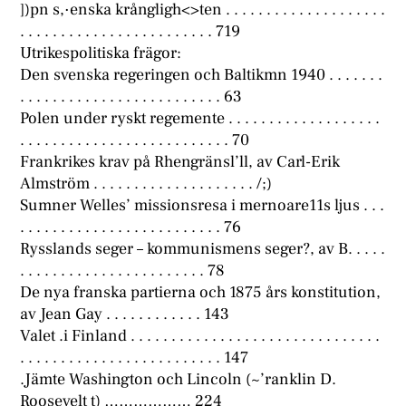
])pn s,·enska krångligh<>ten . . . . . . . . . . . . . . . . . . . .
. . . . . . . . . . . . . . . . . . . . . . . . 719
Utrikespolitiska frägor:
Den svenska regeringen och Baltikmn 1940 . . . . . . .
. . . . . . . . . . . . . . . . . . . . . . . . . 63
Polen under ryskt regemente . . . . . . . . . . . . . . . . . . .
. . . . . . . . . . . . . . . . . . . . . . . . . . 70
Frankrikes krav på Rhengränsl’ll, av Carl-Erik
Almström . . . . . . . . . . . . . . . . . . . . /;)
Sumner Welles’ missionsresa i mernoare11s ljus . . .
. . . . . . . . . . . . . . . . . . . . . . . . . 76
Rysslands seger – kommunismens seger?, av B. . . . .
. . . . . . . . . . . . . . . . . . . . . . . 78
De nya franska partierna och 1875 års konstitution,
av Jean Gay . . . . . . . . . . . . 143
Valet .i Finland . . . . . . . . . . . . . . . . . . . . . . . . . . . . . . .
. . . . . . . . . . . . . . . . . . . . . . . . . 147
.Jämte Washington och Lincoln (~’ranklin D.
Roosevelt t) ……………… 224