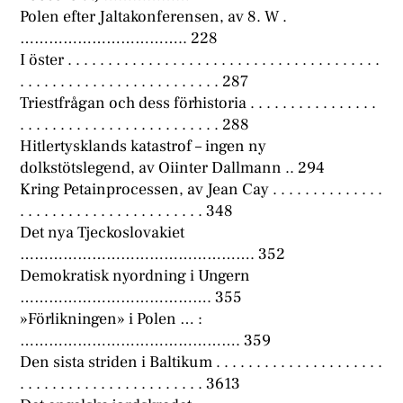
Polen efter Jaltakonferensen, av 8. W .
…………………………….. 228
I öster . . . . . . . . . . . . . . . . . . . . . . . . . . . . . . . . . . . . . . .
. . . . . . . . . . . . . . . . . . . . . . . . . 287
Triestfrågan och dess förhistoria . . . . . . . . . . . . . . . .
. . . . . . . . . . . . . . . . . . . . . . . . . 288
Hitlertysklands katastrof – ingen ny
dolkstötslegend, av Oiinter Dallmann .. 294
Kring Petainprocessen, av Jean Cay . . . . . . . . . . . . . .
. . . . . . . . . . . . . . . . . . . . . . . 348
Det nya Tjeckoslovakiet
…………………………………………. 352
Demokratisk nyordning i Ungern
…………………………………. 355
»Förlikningen» i Polen … :
………………………………………. 359
Den sista striden i Baltikum . . . . . . . . . . . . . . . . . . . . .
. . . . . . . . . . . . . . . . . . . . . . . 3613