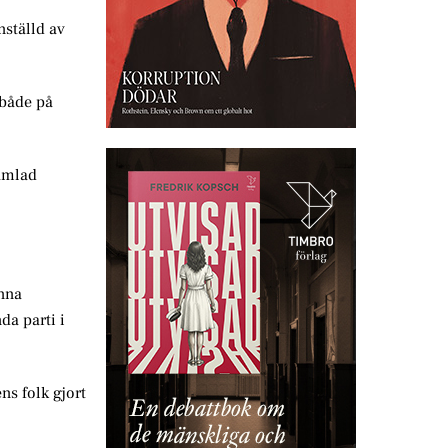
nställd av
 både på
samlad
Anna
da parti i
ns folk gjort