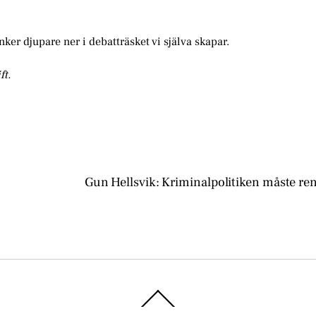
er djupare ner i debatträsket vi själva skapar.
ft.
Gun Hellsvik: Kriminalpolitiken måste re
Back
To
Top