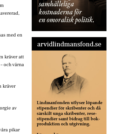
om
havererad,
ösas med en
m kräver att
a – och värna
m kräver
orgie av
våra pikar