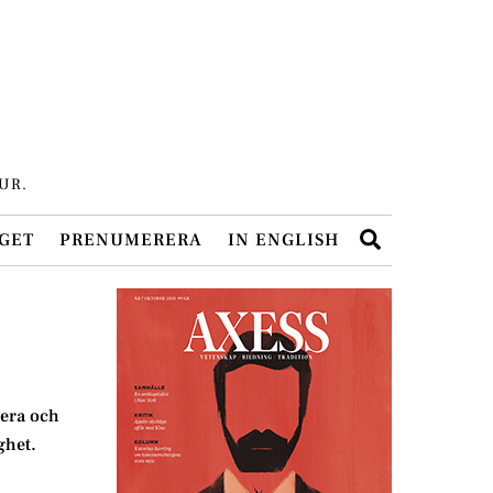
UR.
Search
GET
PRENUMERERA
IN ENGLISH
tera och
ghet.