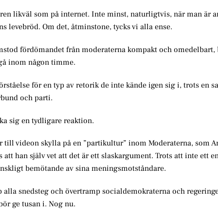
oren likväl som på internet. Inte minst, naturligtvis, när man är a
s levebröd. Om det, åtminstone, tycks vi alla ense.
ramstod fördömandet från moderaterna kompakt och omedelbart,
k gå inom någon timme.
örståelse för en typ av retorik de inte kände igen sig i, trots en 
rbund och parti.
a sig en tydligare reaktion.
ar till videon skylla på en ”partikultur” inom Moderaterna, som 
t han själv vet att det är ett slaskargument. Trots att inte ett en
änskligt bemötande av sina meningsmotståndare.
upp alla snedsteg och övertramp socialdemokraterna och regeringe
 bör ge tusan i. Nog nu.