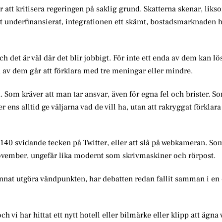
r att kritisera regeringen på saklig grund. Skatterna skenar, liks
ret underfinansierat, integrationen ett skämt, bostadsmarknaden 
h det är väl där det blir jobbigt. För inte ett enda av dem kan l
nda av dem går att förklara med tre meningar eller mindre.
Som kräver att man tar ansvar, även för egna fel och brister. So
er ens alltid ge väljarna vad de vill ha, utan att rakryggat förklar
p 140 svidande tecken på Twitter, eller att slå på webkameran. So
 november, ungefär lika modernt som skrivmaskiner och rörpost.
nnat utgöra vändpunkten, har debatten redan fallit samman i en 
vi har hittat ett nytt hotell eller bilmärke eller klipp att ägna 