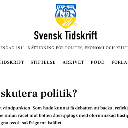
UNDAD 1911. NÄTTIDNING FÖR POLITIK, EKONOMI OCH KULT
TIDSKRIFT
STIFTELSE
ARKIVET
PODD
FÖRLA
iskutera politik?
t vändpunkten. Som hade kunnat få debatten att backa, reflek
me innan racet mot botten återupptogs med oförminskad hasti
na oss åt sakfrågorna istället.