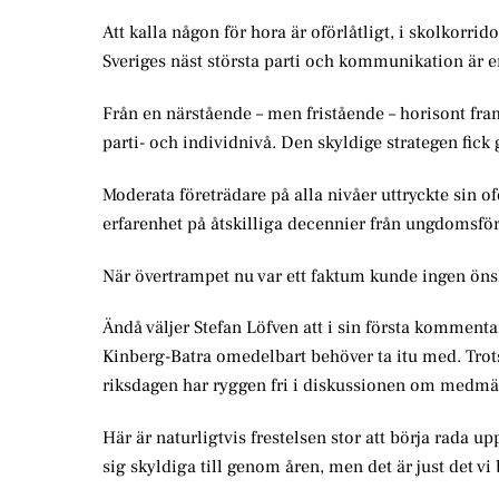
Att kalla någon för hora är oförlåtligt, i skolkorrid
Sveriges näst största parti och kommunikation är en
Från en närstående – men fristående – horisont f
parti- och individnivå. Den skyldige strategen fic
Moderata företrädare på alla nivåer uttryckte sin of
erfarenhet på åtskilliga decennier från ungdomsfö
När övertrampet nu var ett faktum kunde ingen önsk
Ändå väljer Stefan Löfven att i sin första komment
Kinberg-Batra omedelbart behöver ta itu med. Trots at
riksdagen har ryggen fri i diskussionen om medm
Här är naturligtvis frestelsen stor att börja rada 
sig skyldiga till genom åren, men det är just det vi