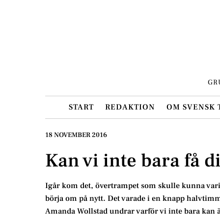
Skip
to
content
GR
START
REDAKTION
OM SVENSK 
18 NOVEMBER 2016
Kan vi inte bara få d
Igår kom det, övertrampet som skulle kunna vari
börja om på nytt. Det varade i en knapp halvtim
Amanda Wollstad undrar varför vi inte bara kan äg