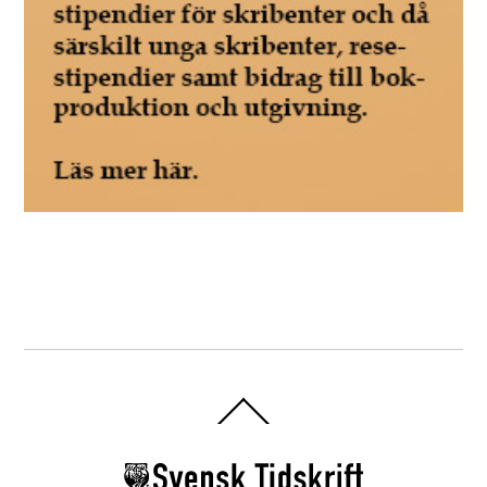
Back
To
Top