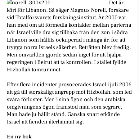
– Det är
kört för Libanon. Så säger Magnus Norell, forskare
vid Totalförsvarets forskningsinstitut. År 2000 var
han med om att förmedla kontakter mellan parterna
när Israel ville dra sig tillbaka från den zon i södra
Libanon som hållits ockuperad i många år, för att
trygga norra Israels säkerhet. Reträtten blev fredlig.
Men omvärlden gjorde sedan inget för att hjälpa
regeringen i Beirut att ta kontrollen. I stället fyllde
Hizbollah tomrummet.
Efter flera incidenter provocerades Israel i juli 2006
att gå till storskaligt angrepp mot Hizbollah, som led
svåra förluster. Men i sina ögon och den arabiska
omgivningens ögon framstod man som segrare.
Man hade ju hållit stånd. Ganska snart erkände
Israel att fienden återhämtat sig.
En ny bok