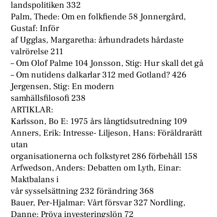
landspolitiken 332
Palm, Thede: Om en folkfiende 58 Jonnergård,
Gustaf: Inför
af Ugglas, Margaretha: århundradets hårdaste
valrörelse 211
– Om Olof Palme 104 Jonsson, Stig: Hur skall det gå
– Om nutidens dalkarlar 312 med Gotland? 426
Jergensen, Stig: En modern
samhällsfilosofi 238
ARTIKLAR:
Karlsson, Bo E: 1975 års långtidsutredning 109
Anners, Erik: Intresse- Liljeson, Hans: Föräldrarätt
utan
organisationerna och folkstyret 286 förbehåll 158
Arfwedson, Anders: Debatten om Lyth, Einar:
Maktbalans i
vår sysselsättning 232 förändring 368
Bauer, Per-Hjalmar: Vårt försvar 327 Nordling,
Danne: Pröva investeringslön 72