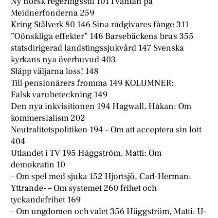
Ny norsk regeringsstil 101 I väntan på
Meidnerfonderna 259
Kring Stålverk 80 146 Sina rådgivares fånge 311
”Oönskliga effekter” 146 Barsebäckens brus 355
statsdirigerad landstingssjukvård 147 Svenska
kyrkans nya överhuvud 403
Släpp väljarna loss! 148
Till pensionärers fromma 149 KOLUMNER:
Falsk varubeteckning 149
Den nya inkvisitionen 194 Hagwall, Håkan: Om
kommersialism 202
Neutralitetspolitiken 194 – Om att acceptera sin lott
404
Utlandet i TV 195 Häggström, Matti: Om
demokratin 10
– Om spel med sjuka 152 Hjortsjö, Carl-Herman:
Yttrande- – Om systemet 260 frihet och
tyckandefrihet 169
– Om ungdomen och valet 356 Häggström, Matti: U-