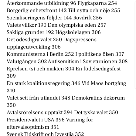
Återkommande utbildning 96 Flygkaparna 254
Borgerlig enhetsfront 142 Till nytta och nöje 255
Socialiseringens följder 144 Rovdrift 256
Valets villkor 190 Den olympiska eden 257
Sakliga grunder 192 Högskolelagen 306
Det ödesdigra valet 250 Dagspressens
upplageutveckling 306
Kommunisterna i Berlin 252 I politikens öken 307
Valutgången 302 Antisemitism i Sovjetunionen 308
Rprelsen (s) och makten 304 En födelsedagsfest
309
En stark koalitionsregering 346 Vid Maos bortgång
310
Valet sett från utlandet 348 Demokratins dekorum
350
Avtalsrörelsens upptakt 394 Det tyska valet 350
Presidentvalet i USA 396 Varning för
eftervalsoptimism 351
Svensk Tidskrift och Izvestija 352