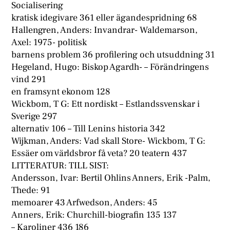
Socialisering
kratisk idegivare 361 eller ägandespridning 68
Hallengren, Anders: Invandrar- Waldemarson,
Axel: 1975- politisk
barnens problem 36 profilering och utsuddning 31
Hegeland, Hugo: Biskop Agardh- – Förändringens
vind 291
en framsynt ekonom 128
Wickbom, T G: Ett nordiskt – Estlandssvenskar i
Sverige 297
alternativ 106 – Till Lenins historia 342
Wijkman, Anders: Vad skall Store- Wickbom, T G:
Essäer om världsbror få veta? 20 teatern 437
LITTERATUR: TILL SIST:
Andersson, Ivar: Bertil Ohlins Anners, Erik -Palm,
Thede: 91
memoarer 43 Arfwedson, Anders: 45
Anners, Erik: Churchill-biografin 135 137
– Karoliner 436 186