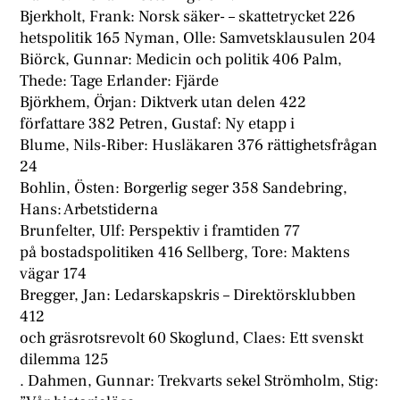
Bjerkholt, Frank: Norsk säker- – skattetrycket 226
hetspolitik 165 Nyman, Olle: Samvetsklausulen 204
Biörck, Gunnar: Medicin och politik 406 Palm,
Thede: Tage Erlander: Fjärde
Björkhem, Örjan: Diktverk utan delen 422
författare 382 Petren, Gustaf: Ny etapp i
Blume, Nils-Riber: Husläkaren 376 rättighetsfrågan
24
Bohlin, Östen: Borgerlig seger 358 Sandebring,
Hans: Arbetstiderna
Brunfelter, Ulf: Perspektiv i framtiden 77
på bostadspolitiken 416 Sellberg, Tore: Maktens
vägar 174
Bregger, Jan: Ledarskapskris – Direktörsklubben
412
och gräsrotsrevolt 60 Skoglund, Claes: Ett svenskt
dilemma 125
. Dahmen, Gunnar: Trekvarts sekel Strömholm, Stig: