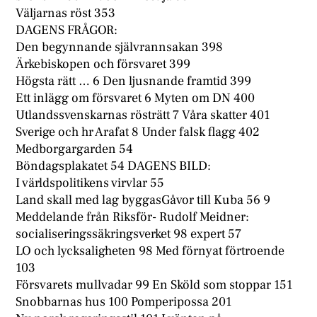
Väljarnas röst 353
DAGENS FRÅGOR:
Den begynnande självrannsakan 398
Ärkebiskopen och försvaret 399
Högsta rätt … 6 Den ljusnande framtid 399
Ett inlägg om försvaret 6 Myten om DN 400
Utlandssvenskarnas rösträtt 7 Våra skatter 401
Sverige och hr Arafat 8 Under falsk flagg 402
Medborgargarden 54
Böndagsplakatet 54 DAGENS BILD:
I världspolitikens virvlar 55
Land skall med lag byggasGåvor till Kuba 56 9
Meddelande från Riksför- Rudolf Meidner:
socialiseringssäkringsverket 98 expert 57
LO och lycksaligheten 98 Med förnyat förtroende
103
Försvarets mullvadar 99 En Sköld som stoppar 151
Snobbarnas hus 100 Pomperipossa 201