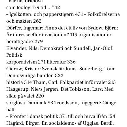
”Vår historielösa
som teolog 179 tid …” 12
– Igelkotten. och papperstigern 431 – Folkrörelserna
och makten 262
Dörfer, Ingemar: Finns det ett liv von Sydow, Björn:
Är intresseefter invasionen? 119 organisationer
berättigade? 279
Elvander, Nils: Demokrati och Sundell, Jan-Olof:
Politisk
korporativism 271 litteratur 336
Gierow, Krister: Svensk lärdoms- Söderberg, Tom:
Den osynliga handen 322
historia 314 Tham, Carl: Folkpartiet inför valet 215
Haagerup, Nie/s Jergen: Det Tobisson, Lars: Med
sikte på valet 220
sorglösa Danmark 83 Troedsson, Ingegerd: Gånge
hatt
– Fronter i dansk politik 371 till och huva ifrån !54
Hagård, Birger: En socialdemo- af Ugglas, Bertil: