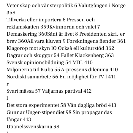
Vetenskap och vänsterpolitik 6 Valutgången i Norge
358
Tillverka eller importera 6 Pressen och
reklamskatten 359Kvinnorna och valet 7
Demaskering 360Sånt är livet 8 Presidenten skri,·er
brev 360All vara kluven 9 Forskningens fiender 361
Klagorop mot skyn lO Också ell kulturstöd 362
Dagrar och skuggor 54 Fallet Klackenberg 363
Svensk opinionsbildning 54 MBL 410
Miljonerna tiIl Kuba 55 A-pressens dilemma 410
Nordiskt samarbete 56 En möjlighet för TV l 411
r
Svart mässa 57 Väljarnas partival 412
l
Det stora experimentet 58 Vån dagliga bröd 413
Gunnar Unger-stipendiet 98 Sin propagandas
fångar 413
Utianelssvenskarna 98