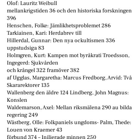
Olof: Lauritz Weibull
mellankrigstiden 36 och den historiska forskningen
396
Henschen, Folke: Jämlikhetsproblemet 286
Tarkiainen, Kari: Herdabrev till
Hillerdal, Gunnar: Den nya ockultismen 336
uppstudsiga 83
Holmgren, Kurt: Kampen mot byråkrati Troedsson,
Ingegerd: Sjukvården
och krångel 322 framöver 382
af Ugglas, Margaretha: Marcus Fredborg, Arvid: Två
Skararektorer 135
Wallenberg den äldre 124 Lindberg, John Magnus:
Konslen
Waldemarson, Axel: Mellan riksmälena 290 au bilda
regering 249
Wästberg, Olle: Folkpaniels ungdoms- Palm, Thede:
Louen von Kraemer 43
förbund 374 – Inilierade minnen 250