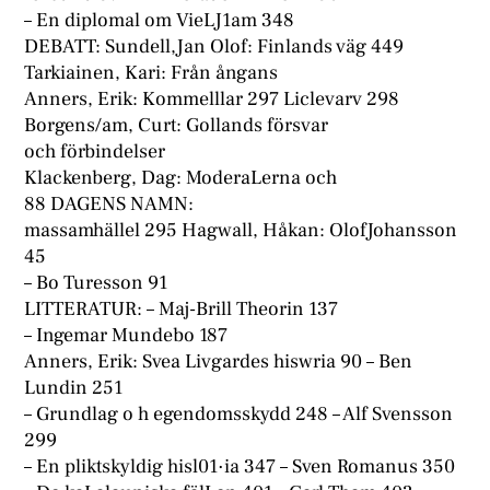
– En diplomal om VieLJ1am 348
DEBATT: Sundell,Jan Olof: Finlands väg 449
Tarkiainen, Kari: Från ångans
Anners, Erik: Kommelllar 297 Liclevarv 298
Borgens/am, Curt: Gollands försvar
och förbindelser
Klackenberg, Dag: ModeraLerna och
88 DAGENS NAMN:
massamhällel 295 Hagwall, Håkan: OlofJohansson
45
– Bo Turesson 91
LITTERATUR: – Maj-Brill Theorin 137
– Ingemar Mundebo 187
Anners, Erik: Svea Livgardes hiswria 90 – Ben
Lundin 251
– Grundlag o h egendomsskydd 248 – Alf Svensson
299
– En pliktskyldig hisl01·ia 347 – Sven Romanus 350