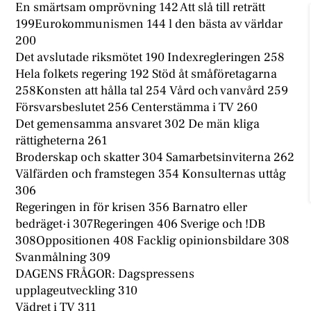
En smärtsam omprövning 142 Att slå till reträtt
199Eurokommunismen 144 l den bästa av världar
200
Det avslutade riksmötet 190 Indexregleringen 258
Hela folkets regering 192 Stöd åt småföretagarna
258Konsten att hålla tal 254 Vård och vanvård 259
Försvarsbeslutet 256 Centerstämma i TV 260
Det gemensamma ansvaret 302 De män kliga
rättigheterna 261
Broderskap och skatter 304 Samarbetsinviterna 262
Välfärden och framstegen 354 Konsulternas uttåg
306
Regeringen in för krisen 356 Barnatro eller
bedräget·i 307Regeringen 406 Sverige och !DB
308Oppositionen 408 Facklig opinionsbildare 308
Svanmålning 309
DAGENS FRÅGOR: Dagspressens
upplageutveckling 310
Vädret i TV 311