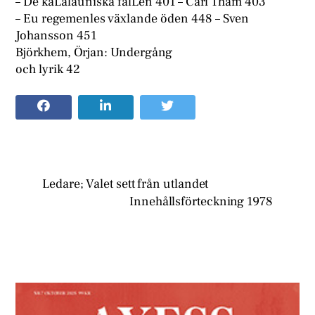
– De kaLalauniska fälLen 401 – Carl Tham 403
– Eu regemenles växlande öden 448 – Sven
Johansson 451
Björkhem, Örjan: Undergång
och lyrik 42
Ledare; Valet sett från utlandet
Innehållsförteckning 1978