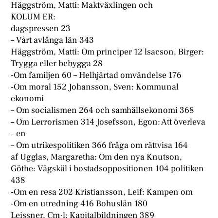
Häggström, Matti: Maktväxlingen och
KOLUM ER:
dagspressen 23
– Vårt avlånga län 343
Häggström, Matti: Om principer 12 lsacson, Birger:
Trygga eller bebygga 28
-Om familjen 60 – Helhjärtad omvändelse 176
-Om moral 152 Johansson, Sven: Kommunal
ekonomi
– Om socialismen 264 och samhällsekonomi 368
– Om Lerrorismen 314 Josefsson, Egon: Att överleva
– en
– Om utrikespolitiken 366 fråga om rättvisa 164
af Ugglas, Margaretha: Om den nya Knutson,
Göthe: Vägskäl i bostadsoppositionen 104 politiken
438
-Om en resa 202 Kristiansson, Leif: Kampen om
-Om en utredning 416 Bohuslän 180
Leissner, Cm·l: Kapitalbildningen 389