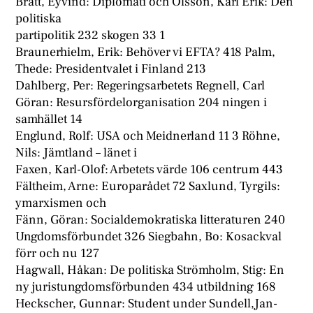
Bratt, Eyvind: Diplomati och Olsson, Karl Erik: Den
politiska
partipolitik 232 skogen 33 1
Braunerhielm, Erik: Behöver vi EFTA? 418 Palm,
Thede: Presidentvalet i Finland 213
Dahlberg, Per: Regeringsarbetets Regnell, Carl
Göran: Resursfördelorganisation 204 ningen i
samhället 14
Englund, Rolf: USA och Meidnerland 11 3 Röhne,
Nils: Jämtland – länet i
Faxen, Karl-Olof: Arbetets värde 106 centrum 443
Fältheim, Arne: Europarådet 72 Saxlund, Tyrgils:
ymarxismen och
Fänn, Göran: Socialdemokratiska litteraturen 240
Ungdomsförbundet 326 Siegbahn, Bo: Kosackval
förr och nu 127
Hagwall, Håkan: De politiska Strömholm, Stig: En
ny juristungdomsförbunden 434 utbildning 168
Heckscher, Gunnar: Student under Sundell,Jan-