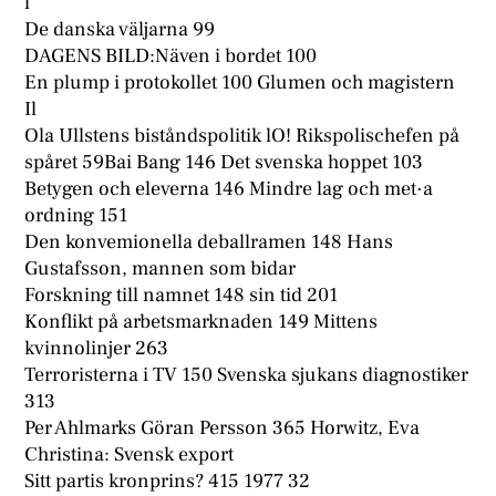
l
De danska väljarna 99
DAGENS BILD:Näven i bordet 100
En plump i protokollet 100 Glumen och magistern
Il
Ola Ullstens biståndspolitik lO! Rikspolischefen på
spåret 59Bai Bang 146 Det svenska hoppet 103
Betygen och eleverna 146 Mindre lag och met·a
ordning 151
Den konvemionella deballramen 148 Hans
Gustafsson, mannen som bidar
Forskning till namnet 148 sin tid 201
Konflikt på arbetsmarknaden 149 Mittens
kvinnolinjer 263
Terroristerna i TV 150 Svenska sjukans diagnostiker
313
Per Ahlmarks Göran Persson 365 Horwitz, Eva
Christina: Svensk export
Sitt partis kronprins? 415 1977 32