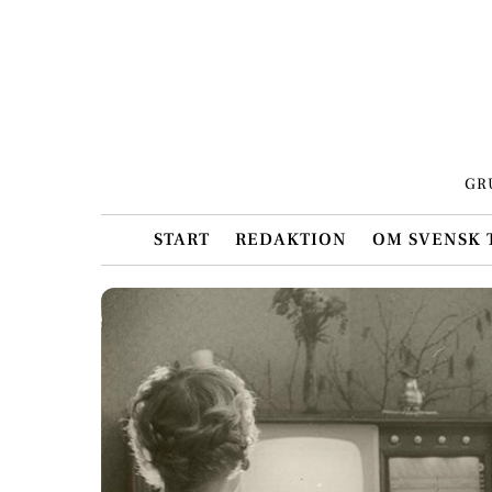
Skip
to
content
GR
START
REDAKTION
OM SVENSK 