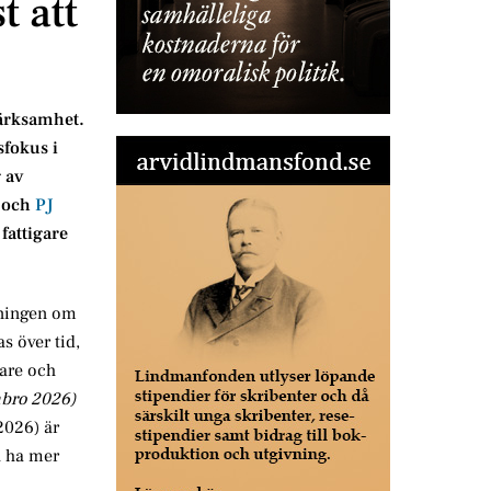
t att
märksamhet.
sfokus i
 av
 och
PJ
fattigare
tningen om
s över tid,
iare och
bro 2026)
2026) är
h ha mer