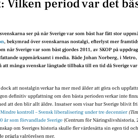
 Vilken period var det bäs
venskarna ser på när Sverige var som bäst har fått stor upp
on
, bekymrad över svenskarnas nostalgi, efterlyst mer framtid
om när Sverige var som bäst gjordes 2011, av SKOP på uppdrag
mfattande uppmärksamt i media. Både Johan Norberg, i Metro,
 att många svenskar längtade tillbaka till en tid då Sverige var 
 dock att nostalgin verkar ha mer med ålder att göra och uppfat
ågon definitiv uppfattning om den bästa perioden verkar inte finna
d att den blir allt äldre. Insatser som visar hur Sverige blivit fr
Mindre kontroll – Svensk liberalisering under tre decennier
(Tim
0 år som förvandlade Sverige
(Centrum för Näringslivshistoria, 
kap om Sveriges historia skulle fler värdesätta sin egen tid oc
e prägla valrörelsen mer.