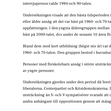
intervjuperson valde 1980-och 90-talen.
Undersökningen visade att den bästa tidsperioden i
eller äldre ansåg att det var bäst på 1960- och 70-
uppfattningen. I den yngsta åldersgruppen mellan 1
bäst på 2000-talet, dvs under de senaste 10 åren f
Bland dem med kort utbildning (högst nio år) var de
1960- och 70-talen. Den gruppen bestod i huvudsak
Personer med förskolebarn ansåg i större utsträckn
av yngre personer.
Undersökningen gjordes under den period då Sverig
liberalerna, Centerpartiet och Kristdemokraterna. 
utsträckning än S- och V-sympatisörer svarade att det
andra anhängare till oppositionen genom att många