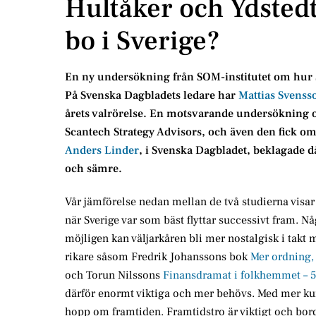
Hultåker och Ydstedt:
bo i Sverige?
En ny undersökning från SOM-institutet om hur s
På Svenska Dagbladets ledare har
Mattias Svenss
årets valrörelse. En motsvarande undersökning 
Scantech Strategy Advisors, och även den fick o
Anders Linder
, i Svenska Dagbladet, beklagade då
och sämre.
Vår jämförelse nedan mellan de två studierna visar
när Sverige var som bäst flyttar successivt fram. N
möjligen kan väljarkåren bli mer nostalgisk i takt me
rikare såsom Fredrik Johanssons bok
Mer ordning, 
och Torun Nilssons
Finansdramat i folkhemmet – 5
därför enormt viktiga och mer behövs. Med mer kuns
hopp om framtiden. Framtidstro är viktigt och bord