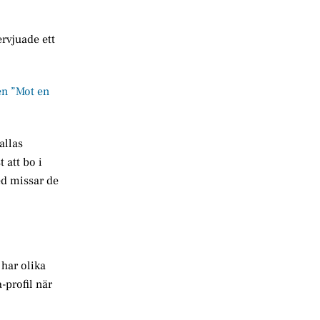
rvjuade ett
en ”Mot en
allas
 att bo i
ed missar de
har olika
-profil när