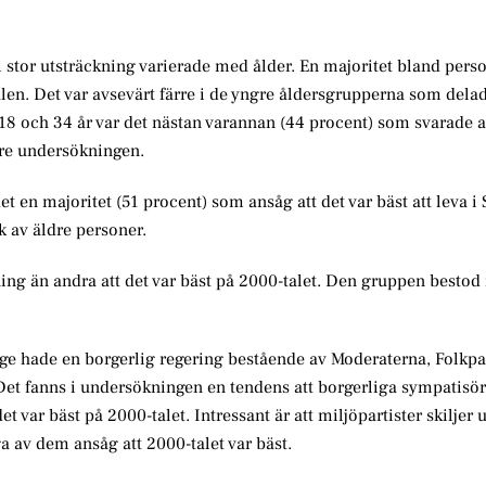
 stor utsträckning varierade med ålder. En majoritet bland perso
talen. Det var avsevärt färre i de yngre åldersgrupperna som dela
8 och 34 år var det nästan varannan (44 procent) som svarade at
öre undersökningen.
t en majoritet (51 procent) som ansåg att det var bäst att leva i 
 av äldre personer.
ing än andra att det var bäst på 2000-talet. Den gruppen bestod
e hade en borgerlig regering bestående av Moderaterna, Folkpa
Det fanns i undersökningen en tendens att borgerliga sympatisöre
 var bäst på 2000-talet. Intressant är att miljöpartister skiljer u
 av dem ansåg att 2000-talet var bäst.