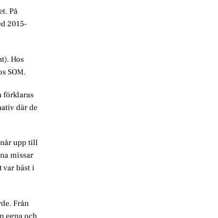
et. På
ed 2015–
t). Hos
hos SOM.
 förklaras
nativ där de
når upp till
rna missar
 var bäst i
rde. Från
en egna och