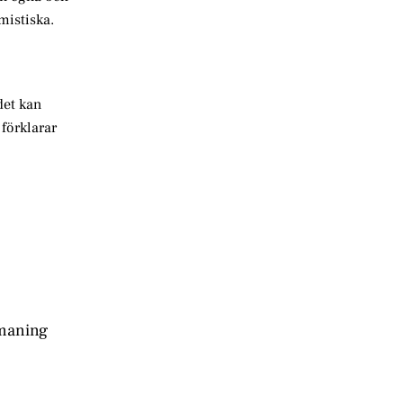
mistiska.
det kan
förklarar
tmaning