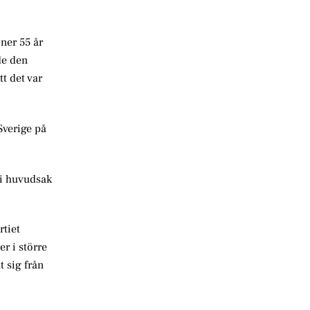
ner 55 år
de den
t det var
Sverige på
 i huvudsak
rtiet
r i större
t sig från