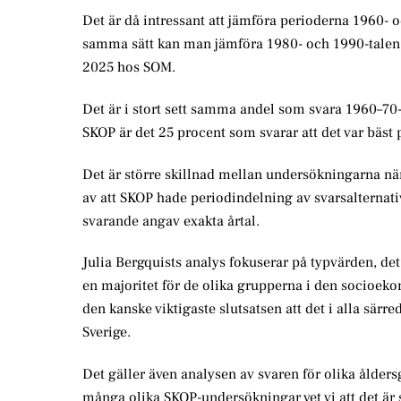
Det är då intressant att jämföra perioderna 1960-
samma sätt kan man jämföra 1980- och 1990-tale
2025 hos SOM.
Det är i stort sett samma andel som svara 1960–7
SKOP är det 25 procent som svarar att det var bäst
Det är större skillnad mellan undersökningarna när 
av att SKOP hade periodindelning av svarsalternativ
svarande angav exakta årtal.
Julia Bergquists analys fokuserar på typvärden, det 
en majoritet för de olika grupperna i den socioeko
den kanske viktigaste slutsatsen att det i alla särr
Sverige.
Det gäller även analysen av svaren för olika ålders
många olika SKOP-undersökningar vet vi att det är 