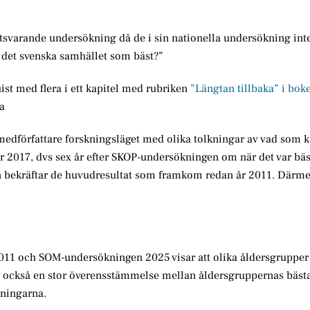
tsvarande undersökning då de i sin nationella undersökning inte
r det svenska samhället som bäst?”
st med flera i ett kapitel med rubriken
”Längtan tillbaka” i bok
a
 medförfattare forskningsläget med olika tolkningar av vad som k
 år 2017, dvs sex år efter SKOP-undersökningen om när det var bäst
n bekräftar de huvudresultat som framkom redan år 2011. Därm
11 och SOM-undersökningen 2025 visar att olika åldersgrupper 
ns också en stor överensstämmelse mellan åldersgruppernas bästa
kningarna.