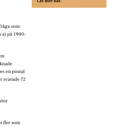
 fråga som
n a) på 1940-
som
aknade
es en postal
r svarade 72
stor
ar fler som