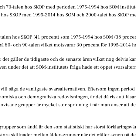
 och 70-talen hos SKOP med perioden 1975–1994 hos SOM institut
n hos SKOP med 1995–2014 hos SOM och 2000-talet hos SKOP m
0-talen hos SKOP (41 procent) som 1975–1994 hos SOM (38 procen
 på 80- och 90-talen vilket motsvarar 30 procent för 1995–2014 
det gäller de tidigaste och de senaste åren vilket nog delvis kan
en under det att SOM-institutets fråga hade ett öppet svarsalter
vill säga de vanligaste svarsalternativen. Eftersom ingen period 
nomiska och demografiska redovisningen, är det då risk att läsa
edovisade grupper är mycket stor spridning i när man anser att det
grupper som ändå är den som statistiskt har störst förklaringsvä
stora skillnader mellan åldersgrupper när det gäller synen på d