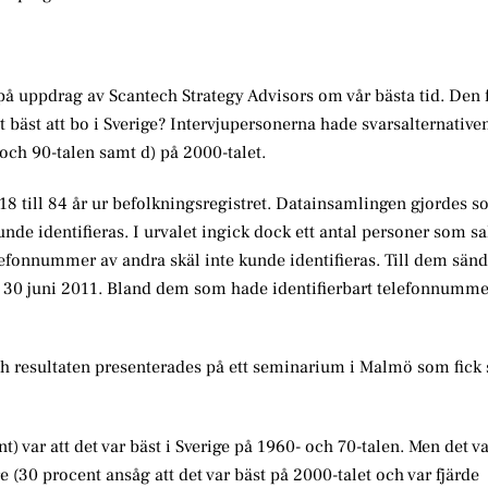
å uppdrag av Scantech Strategy Advisors om vår bästa tid. Den
it bäst att bo i Sverige? Intervjupersonerna hade svarsalternative
 och 90-talen samt d) på 2000-talet.
18 till 84 år ur befolkningsregistret. Datainsamlingen gjordes 
unde identifieras. I urvalet ingick dock ett antal personer som s
efonnummer av andra skäl inte kunde identifieras. Till dem sänd
 30 juni 2011. Bland dem som hade identifierbart telefonnumme
h resultaten presenterades på ett seminarium i Malmö som fick 
t) var att det var bäst i Sverige på 1960- och 70-talen. Men det v
e (30 procent ansåg att det var bäst på 2000-talet och var fjärde