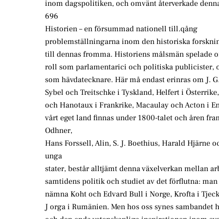
inom dagspolitiken, och omvänt återverkade denna 
696
Historien – en försummad nationell till.qång
problemställningarna inom den historiska forskning
till dennas fromma. Historiens målsmän spelade o
roll som parlamentarici och politiska publicister,
som hävdatecknare. Här må endast erinras om J. G
Sybel och Treitschke i Tyskland, Helfert i Österrike
och Hanotaux i Frankrike, Macaulay och Acton i En
vårt eget land finnas under 1800-talet och åren fram
Odhner,
Hans Forssell, Alin, S. J. Boethius, Harald Hjärne 
unga
stater, består alltjämt denna växelverkan mellan a
samtidens politik och studiet av det förflutna: man
nämna Koht och Edvard Bull i Norge, Krofta i Tjec
J orga i Rumänien. Men hos oss synes sambandet h