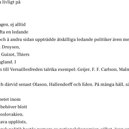
livligt på
en, ej alltid
fta en ledande
 och å andra sidan uppträdde åtskilliga ledande politiker även 
. Droysen,
, Guizot, Thiers
gland. I
 till Versaillesfreden talrika exempel: Geijer, F. F. Carlson, Ma
och därvid senast Olason, Hallendorff och Eden. På många håll, sär
rbetet inom
 behöver blott
koslovakien,
ava upplösts,