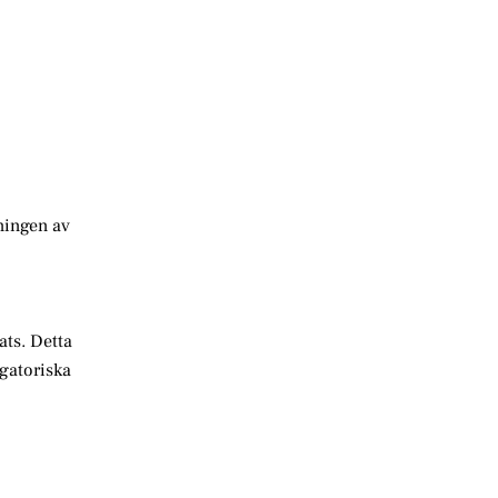
ningen av
ats. Detta
igatoriska