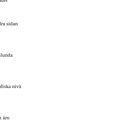
nder
dra sidan
ålunda
diska nivå
m äro