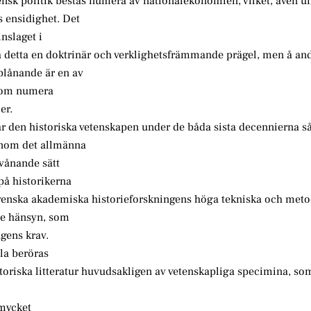
nsk politik bestås numera av nationalekonomien, vilket, även u
 ensidighet. Det
inslaget i
iva detta en doktrinär och verklighetsfrämmande prägel, men å an
tplånande är en av
, som numera
er.
ar den historiska vetenskapen under de båda sista decennierna s
inom det allmänna
rvånande sätt
på historikerna
svenska akademiska historieforskningens höga tekniska och meto
de hänsyn, som
ngens krav.
ola beröras
storiska litteratur huvudsakligen av vetenskapliga specimina, so
 mycket