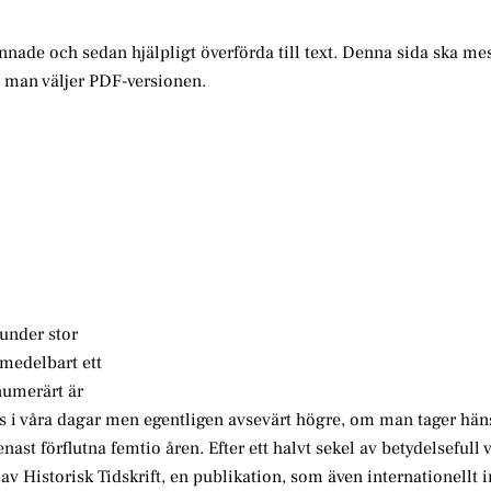
annade och sedan hjälpligt överförda till text. Denna sida ska me
m man väljer PDF-versionen.
under stor
omedelbart ett
numerärt är
 i våra dagar men egentligen avsevärt högre, om man tager häns
ast förflutna femtio åren. Efter ett halvt sekel av betydelsefull
v Historisk Tidskrift, en publikation, som även internationellt i