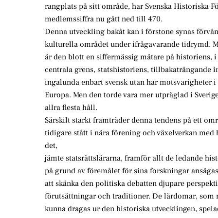
rangplats på sitt område, har Svenska Historiska F
medlemssiffra nu gått ned till 470.
Denna utveckling bakåt kan i förstone synas förvå
kulturella området under ifrågavarande tidrymd. Me
är den blott en siffermässig mätare på historiens, i 
centrala grens, statshistoriens, tillbakaträngande
ingalunda enbart svensk utan har motsvarigheter i 
Europa. Men den torde vara mer utpräglad i Sverig
allra flesta håll.
Särskilt starkt framträder denna tendens på ett om
tidigare stått i nära förening och växelverkan med 
det,
jämte statsrättslärarna, framför allt de ledande hi
på grund av föremålet för sina forskningar ansägas
att skänka den politiska debatten djupare perspekt
förutsättningar och traditioner. De lärdomar, so
kunna dragas ur den historiska utvecklingen, spelad