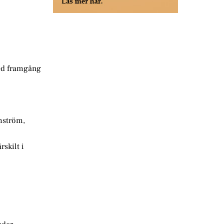
med framgång
lmström,
skilt i