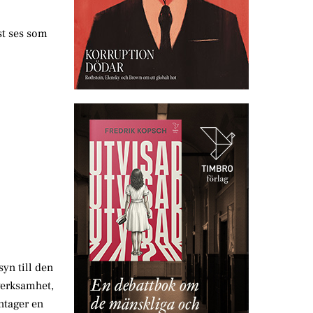
st ses som
yn till den
 verksamhet,
ntager en