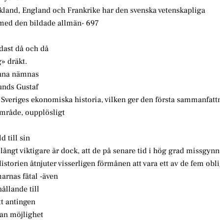
Tyskland, England och Frankrike har den svenska vetenskapliga
n med den bildade allmän- 697
ndast då och då
g» dräkt.
unna nämnas
unds Gustaf
Sveriges ekonomiska historia, vilken ger den första sammanfatt
område, oupplösligt
d till sin
ångt viktigare är dock, att de på senare tid i hög grad missgynn
storien åtnjuter visserligen förmånen att vara ett av de fem obl
rnas fåtal -även
ållande till
tt antingen
tan möjlighet