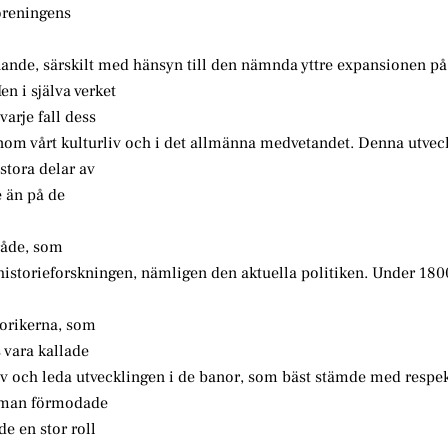
öreningens
nande, särskilt med hänsyn till den nämnda yttre expansionen på
n i själva verket
varje fall dess
 inom vårt kulturliv och i det allmänna medvetandet. Denna utvec
stora delar av
e än på de
råde, som
historieforskningen, nämligen den aktuella politiken. Under 1800
storikerna, som
 vara kallade
iv och leda utvecklingen i de banor, som bäst stämde med respek
m man förmodade
e en stor roll