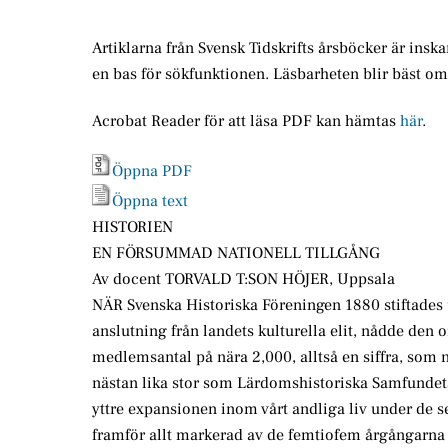
Artiklarna från Svensk Tidskrifts årsböcker är insk
en bas för sökfunktionen. Läsbarheten blir bäst o
Acrobat Reader för att läsa PDF kan hämtas
här
.
Öppna PDF
Öppna text
HISTORIEN
EN FÖRSUMMAD NATIONELL TILLGÅNG
Av docent TORVALD T:SON HÖJER, Uppsala
NÄR Svenska Historiska Föreningen 1880 stiftades 
anslutning från landets kulturella elit, nådde den 
medlemsantal på nära 2,000, alltså en siffra, som 
nästan lika stor som Lärdomshistoriska Samfundets
yttre expansionen inom vårt andliga liv under de sen
framför allt markerad av de femtiofem årgångarna a