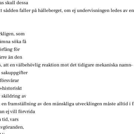
as skull dessa
, att sådden faller på hälleberget, om ej undervisningen ledes av e
rkligen, som
 ämna söka få
förfång för
värre än den
as, att en välbehövlig reaktion mot det tidigare mekaniska namn-
s sakuppgifter
 försvårar
»historiskt
 skildring av
 en framställning av den mänskliga utvecklingen måste alltid i 
 ej vill förvrida
tid, vars
 avgöranden,