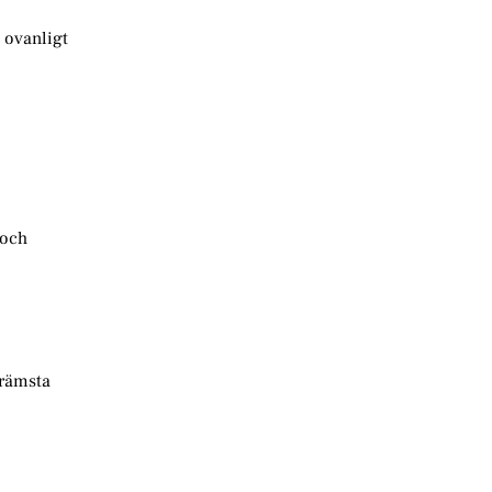
n ovanligt
 och
främsta