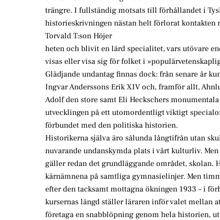
trängre. I fullständig motsats till förhållandet i 
historieskrivningen nästan helt förlorat kontakte
Torvald T:son Höjer
heten och blivit en lärd specialitet, vars utövare e
visas eller visa sig för folket i »populärvetenskapli
Glädjande undantag finnas dock: från senare år k
Ingvar Anderssons Erik XIV och, framför allt, Ahnl
Adolf den store samt Eli Heckschers monumentala 
utvecklingen på ett utomordentligt viktigt special
förbundet med den politiska historien.
Historikerna själva äro sålunda långtifrån utan skul
nuvarande undanskymda plats i vårt kulturliv. Men l
gäller redan det grundläggande området, skolan. Hi
kärnämnena på samtliga gymnasielinjer. Men timma
efter den tacksamt mottagna ökningen 1933 – i förh
kursernas längd ställer läraren inför valet mellan a
företaga en snabblöpning genom hela historien, u