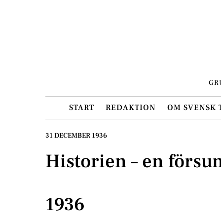
Skip
to
content
GR
START
REDAKTION
OM SVENSK 
31 DECEMBER 1936
Historien – en försu
1936