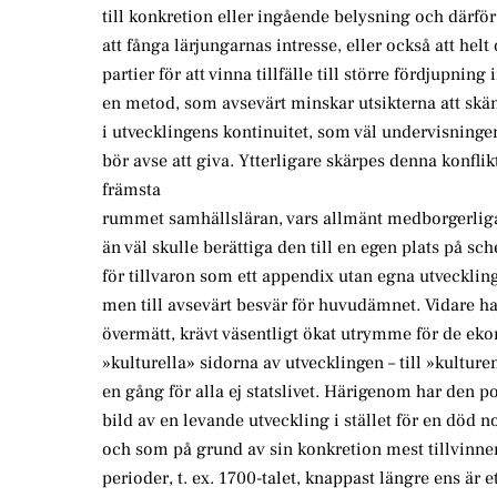
till konkretion eller ingående belysning och därfö
att fånga lärjungarnas intresse, eller också att helt 
partier för att vinna tillfälle till större fördjupnin
en metod, som avsevärt minskar utsikterna att skän
i utvecklingens kontinuitet, som väl undervisningen
bör avse att giva. Ytterligare skärpes denna konflik
främsta
rummet samhällsläran, vars allmänt medborgerlig
än väl skulle berättiga den till en egen plats på sch
för tillvaron som ett appendix utan egna utvecklin
men till avsevärt besvär för huvudämnet. Vidare h
övermätt, krävt väsentligt ökat utrymme för de ek
»kulturella» sidorna av utvecklingen – till »kultur
en gång för alla ej statslivet. Härigenom har den po
bild av en levande utveckling i stället för en död 
och som på grund av sin konkretion mest tillvinner 
perioder, t. ex. 1700-talet, knappast längre ens är et