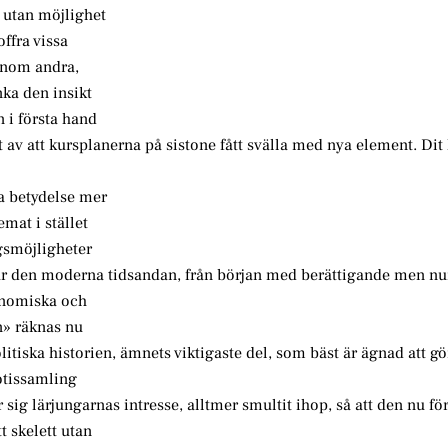
r utan möjlighet
offra vissa
g inom andra,
ka den insikt
 i första hand
t av att kursplanerna på sistone fått svälla med nya element. Dit 
a betydelse mer
emat i stället
gsmöjligheter
ar den moderna tidsandan, från början med berättigande men nu
onomiska och
en» räknas nu
litiska historien, ämnets viktigaste del, som bäst är ägnad att gör
notissamling
sig lärjungarnas intresse, alltmer smultit ihop, så att den nu för
t skelett utan