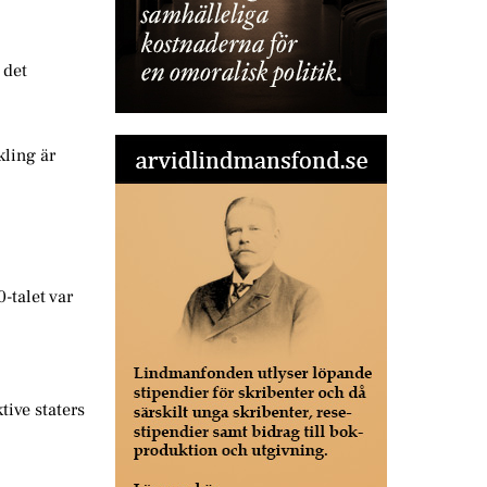
 det
kling är
-talet var
tive staters