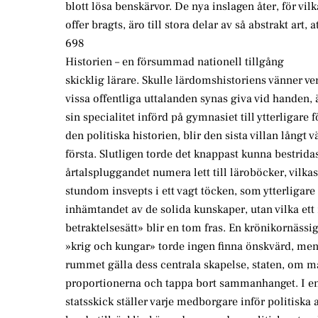
blott lösa benskärvor. De nya inslagen åter, för vilk
offer bragts, äro till stora delar av så abstrakt art
698
Historien – en försummad nationell tillgång
skicklig lärare. Skulle lärdomshistoriens vänner ve
vissa offentliga uttalanden synas giva vid handen,
sin specialitet införd på gymnasiet till ytterligare 
den politiska historien, blir den sista villan långt 
första. Slutligen torde det knappast kunna bestrid
årtalspluggandet numera lett till läroböcker, vilka
stundom insvepts i ett vagt töcken, som ytterligare
inhämtandet av de solida kunskaper, utan vilka ett 
betraktelsesätt» blir en tom fras. En krönikornässig
»krig och kungar» torde ingen finna önskvärd, men
rummet gälla dess centrala skapelse, staten, om man
proportionerna och tappa bort sammanhanget. I en 
statsskick ställer varje medborgare inför politiska