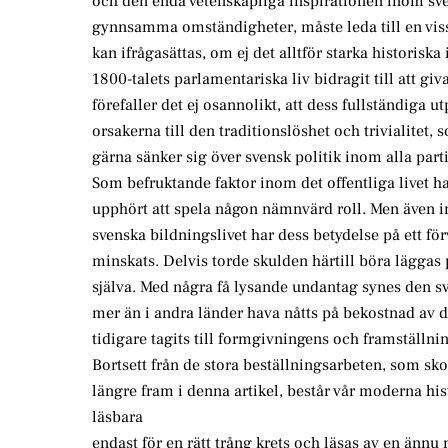
och den enda vetenskapliga inspirationen inom sve
gynnsamma omständigheter, måste leda till en viss
kan ifrågasättas, om ej det alltför starka historiska 
1800-talets parlamentariska liv bidragit till att g
förefaller det ej osannolikt, att dess fullständiga u
orsakerna till den traditionslöshet och trivialitet
gärna sänker sig över svensk politik inom alla parti
Som befruktande faktor inom det offentliga livet h
upphört att spela någon nämnvärd roll. Men även 
svenska bildningslivet har dess betydelse på ett fö
minskats. Delvis torde skulden härtill böra läggas 
själva. Med några få lysande undantag synes den 
mer än i andra länder hava nåtts på bekostnad av 
tidigare tagits till formgivningens och framställni
Bortsett från de stora beställningsarbeten, som sk
längre fram i denna artikel, består vår moderna hi
läsbara
endast för en rätt trång krets och läsas av en ännu