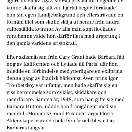
ägare till en av USAs största privata förmögenheter
kunde skaffa sig allt vad hjärtat begär, föraktade
hon sin egen familjebakgrund och eftersträvade en
förnäm titel som skulle skilja ut henne från andra
välbeställda kvinnor. Av alla män som flockades
runt henne valde hon därför flera med ursprung i
den gamla världens aristokrati.
Efter skilsmässan från Cary Grant hade Barbara fått
nog av Kalifornien och flyttade till Paris, där hon
inledde en förbindelse med ytterligare en exilprins,
denna gång av litauisk härkomst. Även prins Igor
Troubetzkoy var utfattig, men hade skaffat sig en
viss berömmelse som cyklist, skidåkare och
racerförare. Samma år, 1948, som han gifte sig med
Barbara Hutton, nådde han framgångar med sin
racerbil i Monacos Grand Prix och Targa Florio.
Äktenskapet varade i hela fyra år och blev ett av
Barbaras längsta.