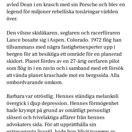
avled Dean i en krasch med sin Porsche och blev en
legend för miljoner rebelliska tonåringar världen
över.
Den vilsne skidåkaren, seglaren och racerföraren
Lance bosatte sig i Aspen, Colorado. 1972 flög han
tillsammans med några fastighetsexperter upp i
bergen för att besiktiga ett område för en planerad
skidort. Planet fördes av en 27-årig oerfaren pilot
som flög in i en ravin och i samband med ett försök
att vända planet kraschade mot en bergssida. Alla
ombordvarande omkom.
Barbara var otröstlig. Hennes ständiga melankoli
övergick i djup depression. Hennes förmögenhet
hade krympt på grund av omåttligt personligt
slöseri och tvivelaktiga affärer från hennes
advokaters sida. För att upprätthålla sin
extravaganta livsstil, hade hon blivit tvungen av