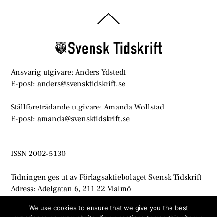
Back
To
Top
Ansvarig utgivare: Anders Ydstedt
E-post: anders@svensktidskrift.se
Ställföreträdande utgivare: Amanda Wollstad
E-post: amanda@svensktidskrift.se
ISSN 2002-5130
Tidningen ges ut av Förlagsaktiebolaget Svensk Tidskrift
Adress: Adelgatan 6, 211 22 Malmö
info@svensktidskrift.se
We use cookies to ensure that we give you the best