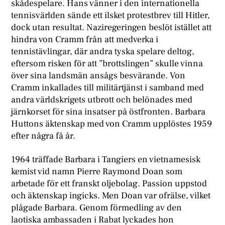
skådespelare. Hans vänner i den internationella
tennisvärlden sände ett ilsket protestbrev till Hitler,
dock utan resultat. Naziregeringen beslöt istället att
hindra von Cramm från att medverka i
tennistävlingar, där andra tyska spelare deltog,
eftersom risken för att ”brottslingen” skulle vinna
över sina landsmän ansågs besvärande. Von
Cramm inkallades till militärtjänst i samband med
andra världskrigets utbrott och belönades med
järnkorset för sina insatser på östfronten. Barbara
Huttons äktenskap med von Cramm upplöstes 1959
efter några få år.
1964 träffade Barbara i Tangiers en vietnamesisk
kemist vid namn Pierre Raymond Doan som
arbetade för ett franskt oljebolag. Passion uppstod
och äktenskap ingicks. Men Doan var ofrälse, vilket
plågade Barbara. Genom förmedling av den
laotiska ambassaden i Rabat lyckades hon