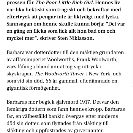
pressen för
The Poor Little Rich Girl.
Hennes liv
var lika hektiskt som tragiskt och bekräftar med
eftertryck att pengar inte är liktydigt med lycka.
Sannsagan om henne skulle kunna börja: ”Det var
en gång en flicka som fick allt hon bad om och
mycket mer”
,
skriver Sten Niklasson.
Barbara var dotterdotter till den mäktige grundaren
av affärsimperiet Woolworths, Frank Woolworth,
vars fåfänga bland annat tog sig uttryck i
skyskrapan
The Woolworth Tower
i New York, och
som vid sin död, 66 år gammal, efterlämnade en
gigantisk förmögenhet.
Barbaras mor begick självmord 1917. Det var den
femåriga dottern som fann hennes kropp. Barbaras
far, en välbeställd bankir, övergav efter moderns
död sin dotter, som flyttades från släkting till
släkting och uppfostrades av guvernanter.