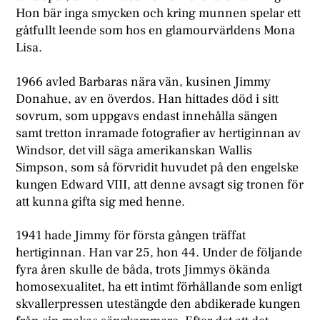
Hon bär inga smycken och kring munnen spelar ett
gåtfullt leende som hos en glamourvärldens Mona
Lisa.
1966 avled Barbaras nära vän, kusinen Jimmy
Donahue, av en överdos. Han hittades död i sitt
sovrum, som uppgavs endast innehålla sängen
samt tretton inramade fotografier av hertiginnan av
Windsor, det vill säga amerikanskan Wallis
Simpson, som så förvridit huvudet på den engelske
kungen Edward VIII, att denne avsagt sig tronen för
att kunna gifta sig med henne.
1941 hade Jimmy för första gången träffat
hertiginnan. Han var 25, hon 44. Under de följande
fyra åren skulle de båda, trots Jimmys ökända
homosexualitet, ha ett intimt förhållande som enligt
skvallerpressen utestängde den abdikerade kungen