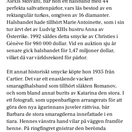
Alexis Mdivani, bar hon ett halsband med 44
perfekta saltvattenpärlor, vars lås bestod av en
rektangulär turkos, omgiven av 16 diamanter.
Halsbandet hade tillhört Marie Antoinette, som i sin
tur ärvt det av Ludvig XIIIs hustru Anna av
Österrike. 1992 såldes detta smycke av Christies i
Génève för 980 000 dollar. Vid en auktion sju år
senare gick halsbandet för 1,47 miljoner dollar,
vilket då var världsrekord för pärlor.
Ett annat historiskt smycke köpte hon 1935 från
Cartier. Det var ett enastående vackert
smaragdhalsband som tillhört släkten Romanov,
och som bland annat burits av Katarina den stora. I
ett fotografi, som uppenbarligen arrangerats för att
göra den nya ägarinnans juveler rättvisa, bär
Barbara de stora smaragderna innefattade i en
tiara. Hennes vänstra hand vilar på väggen framför
henne. På ringfingret gnistrar den berömda