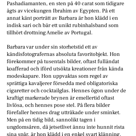
Pashadiamanten, en sten på 40 carat som tidigare
ägts av vicekungen Ibrahim av Egypten. På ett
annat känt porträtt av Barbara är hon klädd i en
indisk sari och bär ett unikt rubinhalsband som
tillhört drottning Amelie av Portugal.
Barbara var under sin storhetstid ett av
kändisfotografernas absoluta favoritobjekt. Hon
förekommer på tusentals bilder, oftast fulländat
koafferad och iförd utsökta kreationer från kända
modeskapare. Hon uppvaktas som regel av
sprättiga kavaljerer försedda med obligatoriska
cigaretter och cocktailglas. Hennes ögon under de
kraftigt markerade brynen är emellertid oftast
livlösa, och hennes pose stel. På flera bilder
förefaller hennes drag uttråkade under sminket.
Men på en tidig bild, sannolikt tagen i
ungdomsåren, då jetsetlivet ännu inte hunnit rista
sina spår, är hon klädd i en enkel svart klänning.