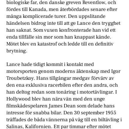
biologiske far, den danske greven Reventlow, och
fördes till Kanada, men återbördades senare efter
många komplicerade turer. Den uppslitande
händelsen bidrog inte till att ge Lance den trygghet
han saknat. Som vuxen konfronterade han vid ett
enda tillfälle sin mor som han knappast kände.
Mötet blev en katastrof och ledde till en definitiv
brytning.
Lance hade tidigt kommit i kontakt med
motorsporten genom moderns äktenskap med Igor
Troubetzkoy. Hans tillgångar medgav förvärv av
den ena exklusiva racerbilen efter den andra, och
han deltog redan som tonåring i motortävlingar. I
Hollywood blev han nära vän med den unge
filmskådespelaren James Dean som delade hans
intresse för snabba bilar. Den 30 september 1955
träffades de båda vännerna på väg till en biltävling i
Salinas, Kalifornien. Ett par timmar efter mötet