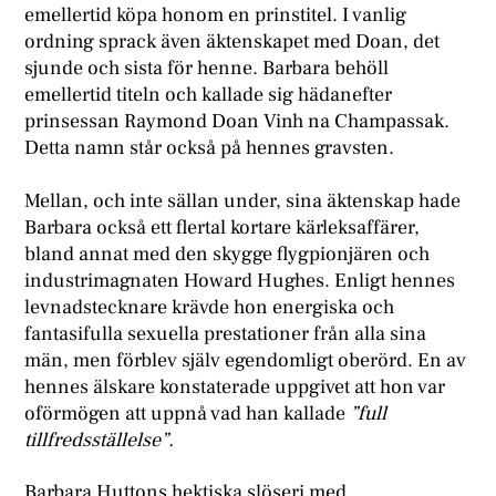
emellertid köpa honom en prinstitel. I vanlig
ordning sprack även äktenskapet med Doan, det
sjunde och sista för henne. Barbara behöll
emellertid titeln och kallade sig hädanefter
prinsessan Raymond Doan Vinh na Champassak.
Detta namn står också på hennes gravsten.
Mellan, och inte sällan under, sina äktenskap hade
Barbara också ett flertal kortare kärleksaffärer,
bland annat med den skygge flygpionjären och
industrimagnaten Howard Hughes. Enligt hennes
levnadstecknare krävde hon energiska och
fantasifulla sexuella prestationer från alla sina
män, men förblev själv egendomligt oberörd. En av
hennes älskare konstaterade uppgivet att hon var
oförmögen att uppnå vad han kallade
”full
tillfredsställelse”.
Barbara Huttons hektiska slöseri med