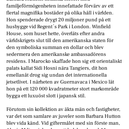
familjeförmögenheten innefattade förvärv av ett
flertal magnifika bostäder på olika håll i världen.
Hon spenderade drygt 20 miljoner pund på ett
husbygge vid Regent´s Park i London. Winfield
House, som huset hette, överläts efter andra
världskrigets slut till den amerikanska staten för
den symboliska summan en dollar och blev
sedermera den amerikanske ambassadörens
residens. I Marocko skaffade hon sig ett orientaliskt
palats kallat Sidi Hosni nära Tangiers, dit hon
emellanåt drog sig undan det internationella
jetsetlivet. I närheten av Guernavaca i Mexico lät
hon på ett 120 000 kvadratmeter stort markområde
bygga ett luxuöst slott i japansk stil.
Förutom sin kollektion av äkta män och fastigheter,
var det som samlare av juveler som Barbara Hutton
blev vida känd. Vid giftermålet med sin förste man,