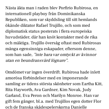
Nästa äkta man i raden blev Porfirio Rubirosa, en
internationell playboy från Dominikanska
Republiken, som var skyddsling till sitt hemlands
ökände diktator Rafael Trujillo, och som med
diplomatisk status posterats i flera europeiska
huvudstäder, där han knöt kontakter med de rika
och mäktiga. Trujillo översåg oftast med Rubirosas
många egensinniga eskapader, eftersom denne,
som han sade,
”inte bara var omtyckt av kvinnor
utan en beundransvärd lögnare”.
Omdömet var ingen överdrift. Rubirosa hade inlett
amorösa förbindelser med en imponerande
samling av tidens största skönheter som Eartha Kitt,
Rita Hayworth, Ava Gardner, Kim Novak, Judy
Garland, Eva Peron och Marilyn Monroe. Han var
gift fem gånger, bl.a. med Trujillos egen dotter Flor
och de franska skådespelerskorna Danielle