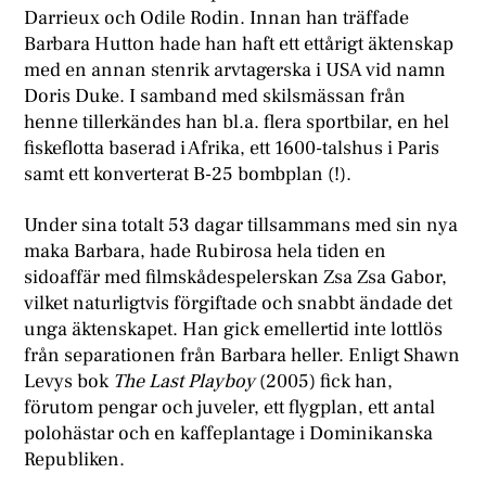
Darrieux och Odile Rodin. Innan han träffade
Barbara Hutton hade han haft ett ettårigt äktenskap
med en annan stenrik arvtagerska i USA vid namn
Doris Duke. I samband med skilsmässan från
henne tillerkändes han bl.a. flera sportbilar, en hel
fiskeflotta baserad i Afrika, ett 1600-talshus i Paris
samt ett konverterat B-25 bombplan (!).
Under sina totalt 53 dagar tillsammans med sin nya
maka Barbara, hade Rubirosa hela tiden en
sidoaffär med filmskådespelerskan Zsa Zsa Gabor,
vilket naturligtvis förgiftade och snabbt ändade det
unga äktenskapet. Han gick emellertid inte lottlös
från separationen från Barbara heller. Enligt Shawn
Levys bok
The Last Playboy
(2005) fick han,
förutom pengar och juveler, ett flygplan, ett antal
polohästar och en kaffeplantage i Dominikanska
Republiken.