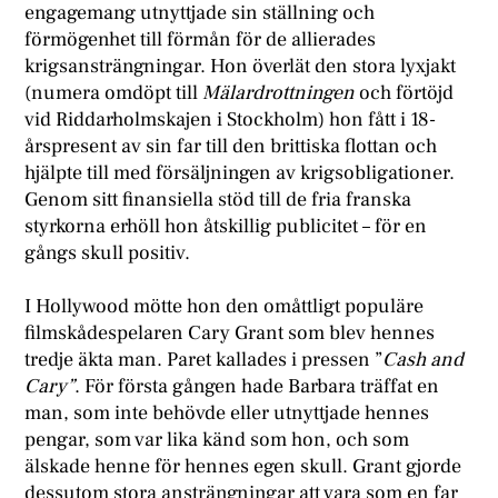
engagemang utnyttjade sin ställning och
förmögenhet till förmån för de allierades
krigsansträngningar. Hon överlät den stora lyxjakt
(numera omdöpt till
Mälardrottningen
och förtöjd
vid Riddarholmskajen i Stockholm) hon fått i 18-
årspresent av sin far till den brittiska flottan och
hjälpte till med försäljningen av krigsobligationer.
Genom sitt finansiella stöd till de fria franska
styrkorna erhöll hon åtskillig publicitet – för en
gångs skull positiv.
I Hollywood mötte hon den omåttligt populäre
filmskådespelaren Cary Grant som blev hennes
tredje äkta man. Paret kallades i pressen ”
Cash and
Cary”
. För första gången hade Barbara träffat en
man, som inte behövde eller utnyttjade hennes
pengar, som var lika känd som hon, och som
älskade henne för hennes egen skull. Grant gjorde
dessutom stora ansträngningar att vara som en far