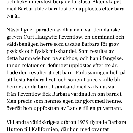
och bekymmerslöst började förslösa. Äktenskapet
med Barbara blev barnlöst och upplöstes efter bara
två år.
Nästa figur i paraden av äkta män var den danske
greven Curt Haugwitz Reventlow, en dominant och
våldsbenägen herre som utsatte Barbara för grov
psykisk och fysisk misshandel. Som resultat av
detta hamnade hon på sjukhus, och han i fängelse.
Innan relationen definitivt upplöstes efter tre år,
hade den resulterat i ett barn. Förlossningen höll på
att kosta Barbara livet, och sonen Lance skulle bli
hennes enda barn. I samband med skilsmässan
från Reventlow fick Barbara vårdnaden om barnet.
Men precis som hennes egen far gjort med henne,
överlät hon uppfostran av Lance till en guvernant.
Vid andra världskrigets utbrott 1939 flyttade Barbara
Hutton till Kalifornien, där hon med oväntat