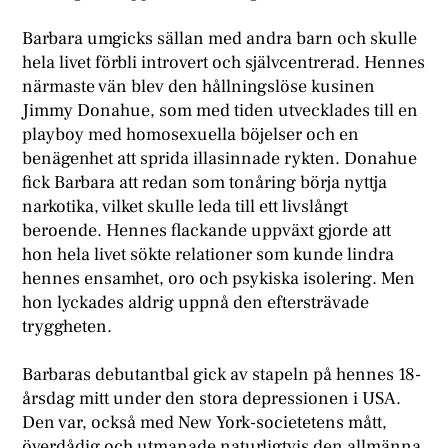
Barbara umgicks sällan med andra barn och skulle
hela livet förbli introvert och självcentrerad. Hennes
närmaste vän blev den hållningslöse kusinen
Jimmy Donahue, som med tiden utvecklades till en
playboy med homosexuella böjelser och en
benägenhet att sprida illasinnade rykten. Donahue
fick Barbara att redan som tonåring börja nyttja
narkotika, vilket skulle leda till ett livslångt
beroende. Hennes flackande uppväxt gjorde att
hon hela livet sökte relationer som kunde lindra
hennes ensamhet, oro och psykiska isolering. Men
hon lyckades aldrig uppnå den eftersträvade
tryggheten.
Barbaras debutantbal gick av stapeln på hennes 18-
årsdag mitt under den stora depressionen i USA.
Den var, också med New York-societetens mått,
överdådig och utmanade naturligtvis den allmänna