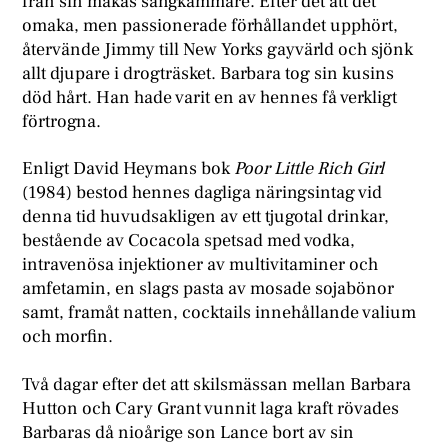
från sin makas sängkammare. Efter det att det
omaka, men passionerade förhållandet upphört,
återvände Jimmy till New Yorks gayvärld och sjönk
allt djupare i drogträsket. Barbara tog sin kusins
död hårt. Han hade varit en av hennes få verkligt
förtrogna.
Enligt David Heymans bok
Poor Little Rich Girl
(1984) bestod hennes dagliga näringsintag vid
denna tid huvudsakligen av ett tjugotal drinkar,
bestående av Cocacola spetsad med vodka,
intravenösa injektioner av multivitaminer och
amfetamin, en slags pasta av mosade sojabönor
samt, framåt natten, cocktails innehållande valium
och morfin.
Två dagar efter det att skilsmässan mellan Barbara
Hutton och Cary Grant vunnit laga kraft rövades
Barbaras då nioårige son Lance bort av sin