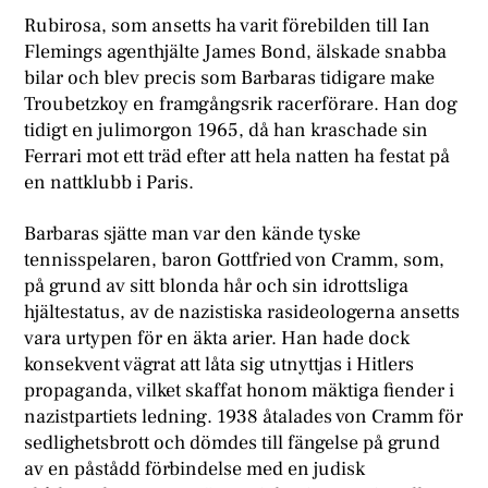
Rubirosa, som ansetts ha varit förebilden till Ian
Flemings agenthjälte James Bond, älskade snabba
bilar och blev precis som Barbaras tidigare make
Troubetzkoy en framgångsrik racerförare. Han dog
tidigt en julimorgon 1965, då han kraschade sin
Ferrari mot ett träd efter att hela natten ha festat på
en nattklubb i Paris.
Barbaras sjätte man var den kände tyske
tennisspelaren, baron Gottfried von Cramm, som,
på grund av sitt blonda hår och sin idrottsliga
hjältestatus, av de nazistiska rasideologerna ansetts
vara urtypen för en äkta arier. Han hade dock
konsekvent vägrat att låta sig utnyttjas i Hitlers
propaganda, vilket skaffat honom mäktiga fiender i
nazistpartiets ledning. 1938 åtalades von Cramm för
sedlighetsbrott och dömdes till fängelse på grund
av en påstådd förbindelse med en judisk