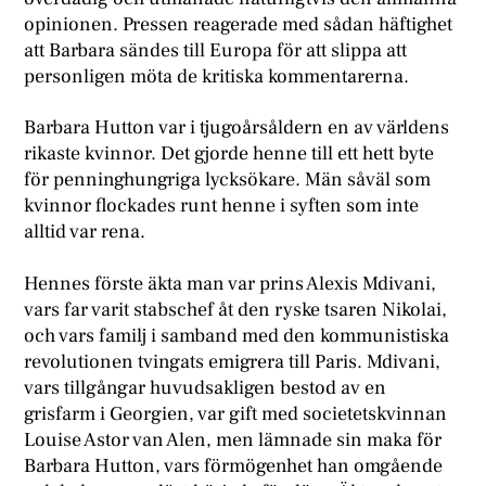
opinionen. Pressen reagerade med sådan häftighet
att Barbara sändes till Europa för att slippa att
personligen möta de kritiska kommentarerna.
Barbara Hutton var i tjugoårsåldern en av världens
rikaste kvinnor. Det gjorde henne till ett hett byte
för penninghungriga lycksökare. Män såväl som
kvinnor flockades runt henne i syften som inte
alltid var rena.
Hennes förste äkta man var prins Alexis Mdivani,
vars far varit stabschef åt den ryske tsaren Nikolai,
och vars familj i samband med den kommunistiska
revolutionen tvingats emigrera till Paris. Mdivani,
vars tillgångar huvudsakligen bestod av en
grisfarm i Georgien, var gift med societetskvinnan
Louise Astor van Alen, men lämnade sin maka för
Barbara Hutton, vars förmögenhet han omgående