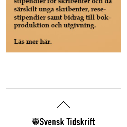
Back
To
Top