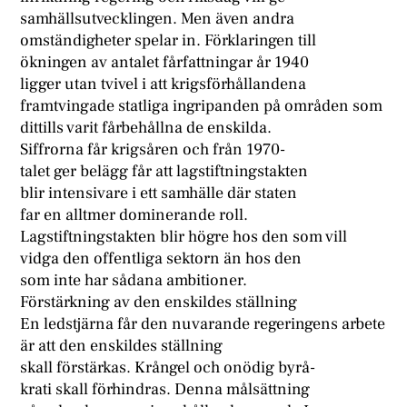
samhällsutvecklingen. Men även andra
omständigheter spelar in. Förklaringen till
ökningen av antalet fårfattningar år 1940
ligger utan tvivel i att krigsförhållandena
framtvingade statliga ingripanden på områden som
dittills varit fårbehållna de enskilda.
Siffrorna får krigsåren och från 1970-
talet ger belägg får att lagstiftningstakten
blir intensivare i ett samhälle där staten
far en alltmer dominerande roll.
Lagstiftningstakten blir högre hos den som vill
vidga den offentliga sektorn än hos den
som inte har sådana ambitioner.
Förstärkning av den enskildes ställning
En ledstjärna får den nuvarande regeringens arbete
är att den enskildes ställning
skall förstärkas. Krångel och onödig byrå-
krati skall förhindras. Denna målsättning