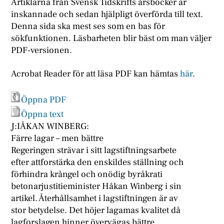
Artiklarna från Svensk Tidskrifts årsböcker är
inskannade och sedan hjälpligt överförda till text.
Denna sida ska mest ses som en bas för
sökfunktionen. Läsbarheten blir bäst om man väljer
PDF-versionen.
Acrobat Reader för att läsa PDF kan hämtas
här
.
Öppna PDF
Öppna text
J:IÅKAN WINBERG:
Färre lagar – men bättre
Regeringen strävar i sitt lagstiftningsarbete
efter attforstärka den enskildes ställning och
förhindra krångel och onödig byråkrati
betonarjustitieminister Håkan Winberg i sin
artikel. Återhållsamhet i lagstiftningen är av
stor betydelse. Det höjer lagamas kvalitet då
lagforslagen hinner övervägas bättre.