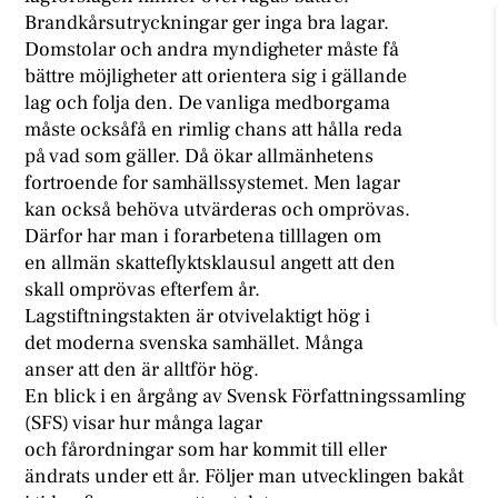
Brandkårsutryckningar ger inga bra lagar.
Domstolar och andra myndigheter måste få
bättre möjligheter att orientera sig i gällande
lag och folja den. De vanliga medborgama
måste ocksåfå en rimlig chans att hålla reda
på vad som gäller. Då ökar allmänhetens
fortroende for samhällssystemet. Men lagar
kan också behöva utvärderas och omprövas.
Därfor har man i forarbetena tilllagen om
en allmän skatteflyktsklausul angett att den
skall omprövas efterfem år.
Lagstiftningstakten är otvivelaktigt hög i
det moderna svenska samhället. Många
anser att den är alltför hög.
En blick i en årgång av Svensk Författningssamling
(SFS) visar hur många lagar
och fårordningar som har kommit till eller
ändrats under ett år. Följer man utvecklingen bakåt