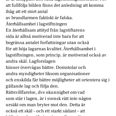
att fullfölja bilden finns det anledning att komma
ihåg att ett stort antal
av brandlarmen faktiskt är falska.
Återhållsamhet i lagstiftningen
En återhållsam attityd från lagstiftarens
sida är alltså motiverad inte bara for att
begränsa antalet forfattningar utan också
för att höja lagarnas kvalitet. Återhållsamhet i
lagstiftningen, som princip, är motiverad också av
andra skäl. Lagforslagen
hinner övervägas bättre. Domstolar och
andra myndigheter liksom organisationer
och enskilda får bättre möjligheter att orientera sig i
gällande lag och följa den.
Rättsvillfarelse, dvs okunnighet om vad
som står i lagen, är i svensk rätt inte någon
ursäkt om man bryter mot den. Detta är
också ett skäl – och ett starkt sådant – att