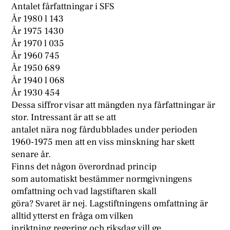
Antalet fårfattningar i SFS
År 1980 l 143
År 1975 1430
År 1970 l 035
År 1960 745
År 1950 689
År 1940 l 068
År 1930 454
Dessa siffror visar att mängden nya fårfattningar är
stor. Intressant är att se att
antalet nära nog fårdubblades under perioden
1960-1975 men att en viss minskning har skett
senare år.
Finns det någon överordnad princip
som automatiskt bestämmer normgivningens
omfattning och vad lagstiftaren skall
göra? Svaret är nej. Lagstiftningens omfattning är
alltid ytterst en fråga om vilken
inriktning regering och riksdag vill ge