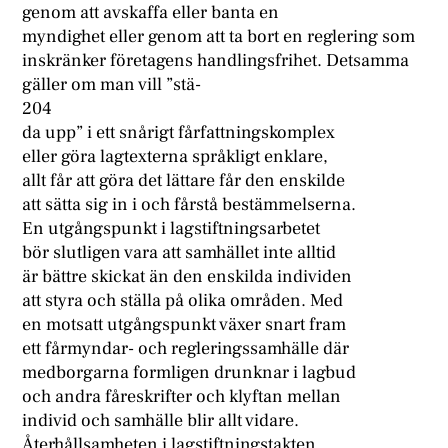
genom att avskaffa eller banta en
myndighet eller genom att ta bort en reglering som
inskränker företagens handlingsfrihet. Detsamma
gäller om man vill ”stä-
204
da upp” i ett snårigt fårfattningskomplex
eller göra lagtexterna språkligt enklare,
allt får att göra det lättare får den enskilde
att sätta sig in i och fårstå bestämmelserna.
En utgångspunkt i lagstiftningsarbetet
bör slutligen vara att samhället inte alltid
är bättre skickat än den enskilda individen
att styra och ställa på olika områden. Med
en motsatt utgångspunkt växer snart fram
ett fårmyndar- och regleringssamhälle där
medborgarna formligen drunknar i lagbud
och andra fåreskrifter och klyftan mellan
individ och samhälle blir allt vidare.
Återhållsamheten i lagstiftningstakten