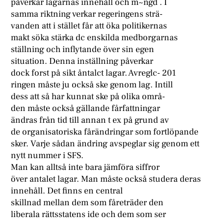
påverkar lagarnas innehåll och m~ngd . I
samma riktning verkar regeringens strä-
vanden att i stället får att öka politikernas
makt söka stärka dc enskilda medborgarnas
ställning och inflytande över sin egen
situation. Denna inställning påverkar
dock forst på sikt åntalct lagar. Avreglc- 201
ringen måste ju också ske genom lag. Intill
dess att så har kunnat ske på olika områ-
den måste också gällande fårfattningar
ändras från tid till annan t ex på grund av
de organisatoriska fårändringar som fortlöpande
sker. Varje sådan ändring avspeglar sig genom ett
nytt nummer i SFS.
Man kan alltså inte bara jämföra siffror
över antalet lagar. Man måste också studera deras
innehåll. Det finns en central
skillnad mellan dem som fåreträder den
liberala rättsstatens ide och dem som ser