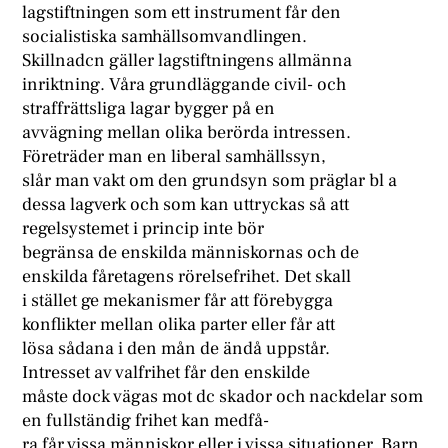
lagstiftningen som ett instrument får den
socialistiska samhällsomvandlingen.
Skillnadcn gäller lagstiftningens allmänna
inriktning. Våra grundläggande civil- och
straffrättsliga lagar bygger på en
avvägning mellan olika berörda intressen.
Företräder man en liberal samhällssyn,
slår man vakt om den grundsyn som präglar bl a
dessa lagverk och som kan uttryckas så att
regelsystemet i princip inte bör
begränsa de enskilda människornas och de
enskilda fåretagens rörelsefrihet. Det skall
i stället ge mekanismer får att förebygga
konflikter mellan olika parter eller får att
lösa sådana i den mån de ändå uppstår.
Intresset av valfrihet får den enskilde
måste dock vägas mot dc skador och nackdelar som
en fullständig frihet kan medfå-
ra får vissa människor eller i vissa situationer. Barn