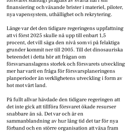
försvaret ständigt präglats av svarta hål i sin
finansiering och växande brister i materiel, piloter,
nya vapensystem, uthållighet och rekrytering.
Länge var det den tidigare regeringens uppfattning
att vi först 2025 skulle nå upp till enbart 1,5
procent, det vill säga den nivå som vi på felaktiga
grunder kommit ner till 2005. Till det dinosauriska
beteendet i detta hör att frågan om
försvarsanslagens storlek och försvarets utveckling
mer har varit en fråga för försvarsplaneringens
planperioder än verklighetens utveckling i form av
hot mot vårt land.
På fullt allvar hävdade den tidigare regeringen att
det inte gick att tillföra försvaret ökade resurser
snabbare än så. Det var och är en
sammanblandning av hur lång tid det tar för nya
förband och en större organisation att växa fram