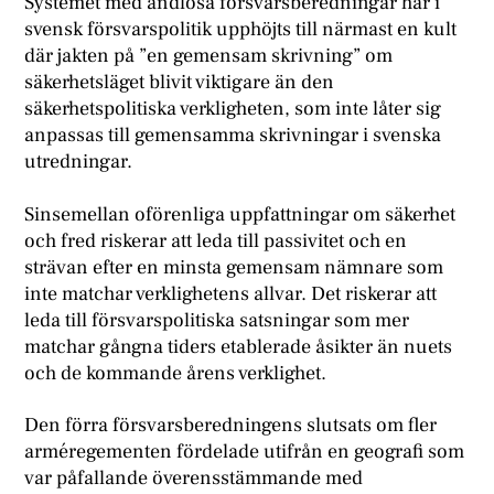
Systemet med ändlösa försvarsberedningar har i
svensk försvarspolitik upphöjts till närmast en kult
där jakten på ”en gemensam skrivning” om
säkerhetsläget blivit viktigare än den
säkerhetspolitiska verkligheten, som inte låter sig
anpassas till gemensamma skrivningar i svenska
utredningar.
Sinsemellan oförenliga uppfattningar om säkerhet
och fred riskerar att leda till passivitet och en
strävan efter en minsta gemensam nämnare som
inte matchar verklighetens allvar. Det riskerar att
leda till försvarspolitiska satsningar som mer
matchar gångna tiders etablerade åsikter än nuets
och de kommande årens verklighet.
Den förra försvarsberedningens slutsats om fler
arméregementen fördelade utifrån en geografi som
var påfallande överensstämmande med