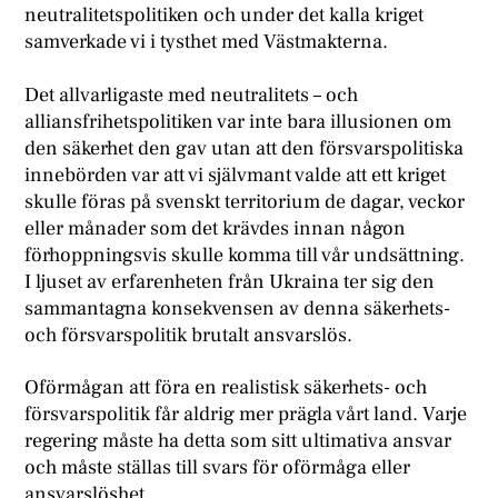
neutralitetspolitiken och under det kalla kriget
samverkade vi i tysthet med Västmakterna.
Det allvarligaste med neutralitets – och
alliansfrihetspolitiken var inte bara illusionen om
den säkerhet den gav utan att den försvarspolitiska
innebörden var att vi självmant valde att ett kriget
skulle föras på svenskt territorium de dagar, veckor
eller månader som det krävdes innan någon
förhoppningsvis skulle komma till vår undsättning.
I ljuset av erfarenheten från Ukraina ter sig den
sammantagna konsekvensen av denna säkerhets-
och försvarspolitik brutalt ansvarslös.
Oförmågan att föra en realistisk säkerhets- och
försvarspolitik får aldrig mer prägla vårt land. Varje
regering måste ha detta som sitt ultimativa ansvar
och måste ställas till svars för oförmåga eller
ansvarslöshet.