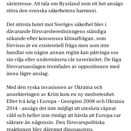
särintresse. Att tala om Ryssland som ett hot ansågs
störa den svenska säkerhetens harmoni.
Det största hotet mot Sveriges säkerhet blev i
dåvarande försvarsberedninngens ständiga
sökande efter konsensus klimatfrågan, som
förvisso är en existentiell fråga men som inte
handlar om någon annan regim kan påtvinga oss
sin vilja eller underminera vår suveränitet. De låga
försvarsanslagen trumfades av oppositionen med
ännu lägre anslag.
Med den ryska invasionen av Ukraina och
annekteringen av Krim kom en ny medvetenhet.
Efter två krig i Europa – Georgien 2008 och Ukraina
2014 – ansågs det inte möjligt att utesluta väpnat
våld och heller inte rimligt att hävda att Europa var
säkrare än någonsin. Den försvarspolitiska
reaktionen blev däremot dinosaurens.