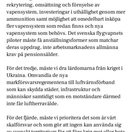
rekrytering, omsättning och förnyelse av
vapensystem, investeringar i uthållighet genom mer
ammunition samt möjlighet att omedelbart inköpa
fler vapensystem som redan finns och nya
vapensystem som behövs. Det svenska flygvapnets
piloter måste få anställningsformer som matchar
deras uppdrag, inte arbetsmarknadens allmänna
krav på pensionsålder.
För det tredje, måste vi dra lärdomarna från kriget i
Ukraina. Omvandla de nya
markförsvarsregementena till luftvärnsförband
som kan skydda städer, infrastruktur och
människor samtidigt som en motståndare därmed
inte får luftherravälde.
För det fjärde, måste vi prioritera det som är vårt
skalförsvar och som gör att ingen kan använda sig
av svenskt territorium för att föra krig mot eller hota