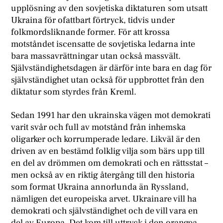
upplösning av den sovjetiska diktaturen som utsatt
Ukraina för ofattbart förtryck, tidvis under
folkmordsliknande former. För att krossa
motståndet iscensatte de sovjetiska ledarna inte
bara massavrättningar utan också massvält.
Självständighetsdagen är därför inte bara en dag för
självständighet utan också för uppbrottet från den
diktatur som styrdes från Kreml.
Sedan 1991 har den ukrainska vägen mot demokrati
varit svår och full av motstånd från inhemska
oligarker och korrumperade ledare. Likväl är den
driven av en bestämd folklig vilja som bärs upp till
en del av drömmen om demokrati och en rättsstat –
men också av en riktig återgång till den historia
som format Ukraina annorlunda än Ryssland,
nämligen det europeiska arvet. Ukrainare vill ha
demokrati och självständighet och de vill vara en
del av Europa. Det kom till uttryck i den orangea