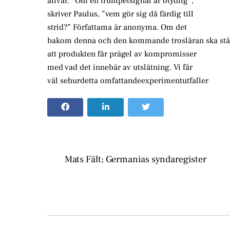
allvar. ”Om en trumpetsignal är otydlig”,
skriver Paulus, ”vem gör sig då färdig till
strid?” Författama är anonyma. Om det
bakom denna och den kommande trosläran ska stå e
att produkten får prägel av kompromisser
med vad det innebär av utslätning. Vi får
väl sehurdetta omfattandeexperimentutfaller
Mats Fält; Germanias syndaregister