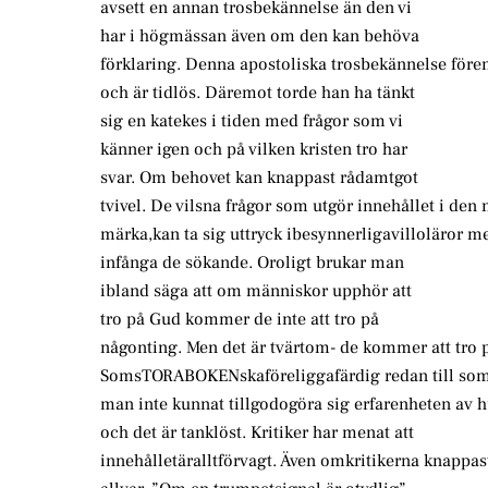
avsett en annan trosbekännelse än den vi
har i högmässan även om den kan behöva
förklaring. Denna apostoliska trosbekännelse före
och är tidlös. Däremot torde han ha tänkt
sig en katekes i tiden med frågor som vi
känner igen och på vilken kristen tro har
svar. Om behovet kan knappast rådamtgot
tvivel. De vilsna frågor som utgör innehållet i den
märka,kan ta sig uttryck ibesynnerligavilloläror me
infånga de sökande. Oroligt brukar man
ibland säga att om människor upphör att
tro på Gud kommer de inte att tro på
någonting. Men det är tvärtom- de kommer att tro 
SomsTORABOKENskaföreliggafärdig redan till som
man inte kunnat tillgodogöra sig erfarenheten av
och det är tanklöst. Kritiker har menat att
innehålletäralltförvagt. Även omkritikerna knappas