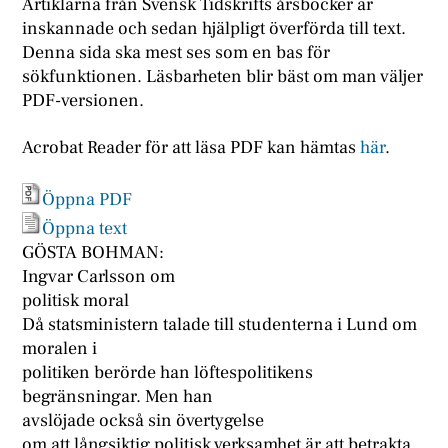
Artiklarna från Svensk Tidskrifts årsböcker är
inskannade och sedan hjälpligt överförda till text.
Denna sida ska mest ses som en bas för
sökfunktionen. Läsbarheten blir bäst om man väljer
PDF-versionen.
Acrobat Reader för att läsa PDF kan hämtas
här
.
Öppna PDF
Öppna text
GÖSTA BOHMAN:
Ingvar Carlsson om
politisk moral
Då statsministern talade till studenterna i Lund om
moralen i
politiken berörde han löftespolitikens
begränsningar. Men han
avslöjade också sin övertygelse
om att långsiktig politisk verksamhet är att betrakta