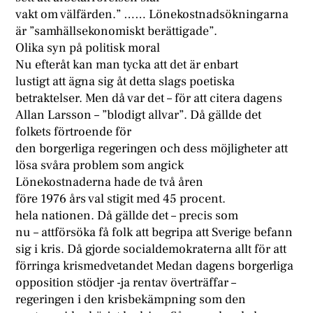
vakt om välfärden.” …… Lönekostnadsökningarna
är ”samhällsekonomiskt berättigade”.
Olika syn på politisk moral
Nu efteråt kan man tycka att det är enbart
lustigt att ägna sig åt detta slags poetiska
betraktelser. Men då var det – för att citera dagens
Allan Larsson – ”blodigt allvar”. Då gällde det
folkets förtroende för
den borgerliga regeringen och dess möjligheter att
lösa svåra problem som angick
Lönekostnaderna hade de två åren
före 1976 års val stigit med 45 procent.
hela nationen. Då gällde det – precis som
nu – attförsöka få folk att begripa att Sverige befann
sig i kris. Då gjorde socialdemokraterna allt för att
förringa krismedvetandet Medan dagens borgerliga
opposition stödjer -ja rentav överträffar –
regeringen i den krisbekämpning som den