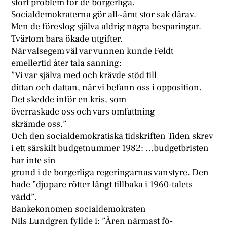
stort problem för de borgerliga.
Socialdemokraterna gör all~ämt stor sak därav.
Men de föreslog själva aldrig några besparingar.
Tvärtom bara ökade utgifter.
När valsegem väl var vunnen kunde Feldt
emellertid åter tala sanning:
”Vi var själva med och krävde stöd till
dittan och dattan, när vi befann oss i opposition.
Det skedde inför en kris, som
överraskade oss och vars omfattning
skrämde oss.”
Och den socialdemokratiska tidskriften Tiden skrev
i ett särskilt budgetnummer 1982: …budgetbristen
har inte sin
grund i de borgerliga regeringarnas vanstyre. Den
hade ”djupare rötter långt tillbaka i 1960-talets
värld”.
Bankekonomen socialdemokraten
Nils Lundgren fyllde i: ”Åren närmast fö-