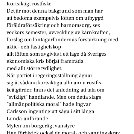
Kortsiktigt röstfiske
Det är mot denna bakgrund som man har
att bedöma exempelvis löften om utbyggd
föräldraförsäkring och barnomsorg, sex
veckors semester, avveckling av kärnkraften,
förslag om löntagarfondernas förstärkning med
aktie- och fastighetsköp –
allt löften som avgivits i ett läge då Sveriges
ekonomiska kris börjat framträda
med allt större tydlighet.
När partiet i regeringsställning ägnar
sig åt sådana kortsiktiga allmänna röstfis- .
keåtgärder, finns det anledning att tala om
”svikligt” handlande. Men om detta slags
”allmänpolitiska moral” hade Ingvar
Carlsson ingenting att säga i sitt långa
Lunda-anförande.
Myten om borgerligt vanstyre
Han förbigick också de moral- och sanningskrav