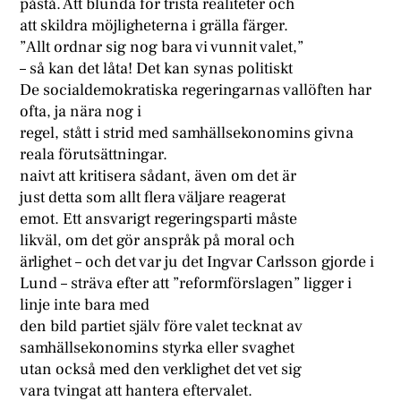
påstå. Att blunda för trista realiteter och
att skildra möjligheterna i grälla färger.
”Allt ordnar sig nog bara vi vunnit valet,”
– så kan det låta! Det kan synas politiskt
De socialdemokratiska regeringarnas vallöften har
ofta, ja nära nog i
regel, stått i strid med samhällsekonomins givna
reala förutsättningar.
naivt att kritisera sådant, även om det är
just detta som allt flera väljare reagerat
emot. Ett ansvarigt regeringsparti måste
likväl, om det gör anspråk på moral och
ärlighet – och det var ju det Ingvar Carlsson gjorde i
Lund – sträva efter att ”reformförslagen” ligger i
linje inte bara med
den bild partiet själv före valet tecknat av
samhällsekonomins styrka eller svaghet
utan också med den verklighet det vet sig
vara tvingat att hantera eftervalet.