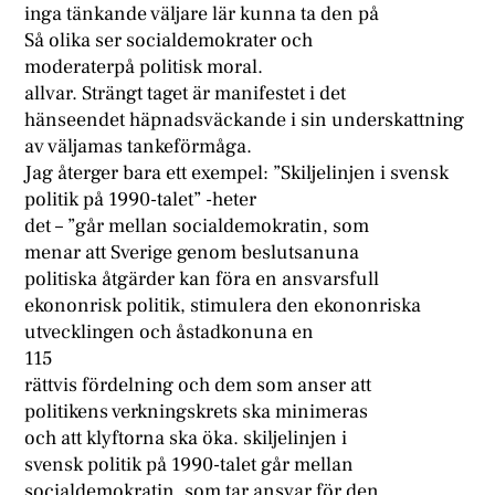
inga tänkande väljare lär kunna ta den på
Så olika ser socialdemokrater och
moderaterpå politisk moral.
allvar. Strängt taget är manifestet i det
hänseendet häpnadsväckande i sin underskattning
av väljamas tankeförmåga.
Jag återger bara ett exempel: ”Skiljelinjen i svensk
politik på 1990-talet” -heter
det – ”går mellan socialdemokratin, som
menar att Sverige genom beslutsanuna
politiska åtgärder kan föra en ansvarsfull
ekononrisk politik, stimulera den ekononriska
utvecklingen och åstadkonuna en
115
rättvis fördelning och dem som anser att
politikens verkningskrets ska minimeras
och att klyftorna ska öka. skiljelinjen i
svensk politik på 1990-talet går mellan
socialdemokratin, som tar ansvar för den