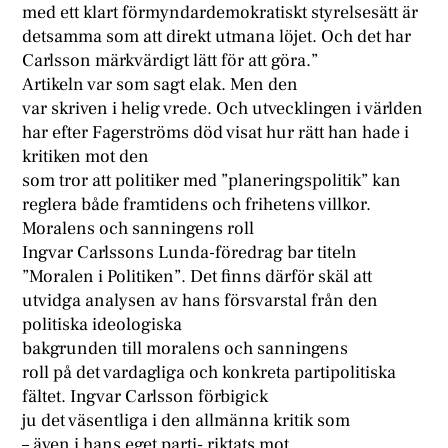
med ett klart förmyndardemokratiskt styrelsesätt är
detsamma som att direkt utmana löjet. Och det har
Carlsson märkvärdigt lätt för att göra.”
Artikeln var som sagt elak. Men den
var skriven i helig vrede. Och utvecklingen i världen
har efter Fagerströms död visat hur rätt han hade i
kritiken mot den
som tror att politiker med ”planeringspolitik” kan
reglera både framtidens och frihetens villkor.
Moralens och sanningens roll
Ingvar Carlssons Lunda-föredrag bar titeln
”Moralen i Politiken”. Det finns därför skäl att
utvidga analysen av hans försvarstal från den
politiska ideologiska
bakgrunden till moralens och sanningens
roll på det vardagliga och konkreta partipolitiska
fältet. Ingvar Carlsson förbigick
ju det väsentliga i den allmänna kritik som
– även i hans eget parti- riktats mot