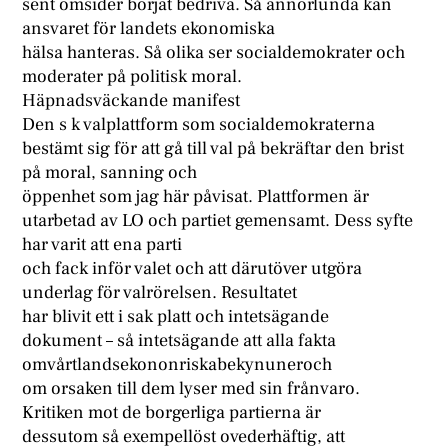
sent omsider börjat bedriva. Så annorlunda kan
ansvaret för landets ekonomiska
hälsa hanteras. Så olika ser socialdemokrater och
moderater på politisk moral.
Häpnadsväckande manifest
Den s k valplattform som socialdemokraterna
bestämt sig för att gå till val på bekräftar den brist
på moral, sanning och
öppenhet som jag här påvisat. Plattformen är
utarbetad av LO och partiet gemensamt. Dess syfte
har varit att ena parti
och fack inför valet och att därutöver utgöra
underlag för valrörelsen. Resultatet
har blivit ett i sak platt och intetsägande
dokument – så intetsägande att alla fakta
omvårtlandsekononriskabekynuneroch
om orsaken till dem lyser med sin frånvaro.
Kritiken mot de borgerliga partierna är
dessutom så exempellöst ovederhäftig, att