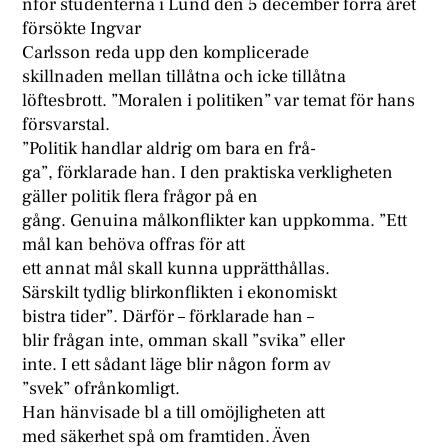
nför studenterna i Lund den 5 december förra året
försökte Ingvar
Carlsson reda upp den komplicerade
skillnaden mellan tillåtna och icke tillåtna
löftesbrott. ”Moralen i politiken” var temat för hans
försvarstal.
”Politik handlar aldrig om bara en frå-
ga”, förklarade han. I den praktiska verkligheten
gäller politik flera frågor på en
gång. Genuina målkonflikter kan uppkomma. ”Ett
mål kan behöva offras för att
ett annat mål skall kunna upprätthållas.
Särskilt tydlig blirkonflikten i ekonomiskt
bistra tider”. Därför – förklarade han –
blir frågan inte, omman skall ”svika” eller
inte. I ett sådant läge blir någon form av
”svek” ofrånkomligt.
Han hänvisade bl a till omöjligheten att
med säkerhet spå om framtiden. Även