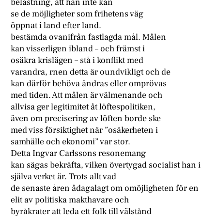
belastning, att han inte kan
se de möjligheter som frihetens väg
öppnat i land efter land.
bestämda ovanifrån fastlagda mål. Målen
kan visserligen ibland – och främst i
osäkra krislägen – stå i konflikt med
varandra, rnen detta är oundvikligt och de
kan därför behöva ändras eller omprövas
med tiden. Att målen är välmenande och
allvisa ger legitimitet åt löftespolitiken,
även om precisering av löften borde ske
med viss försiktighet när ”osäkerheten i
samhälle och ekonomi” var stor.
Detta Ingvar Carlssons resonemang
kan sägas bekräfta, vilken övertygad socialist han i
själva verket är. Trots allt vad
de senaste åren ådagalagt om omöjligheten för en
elit av politiska makthavare och
byråkrater att leda ett folk till välstånd