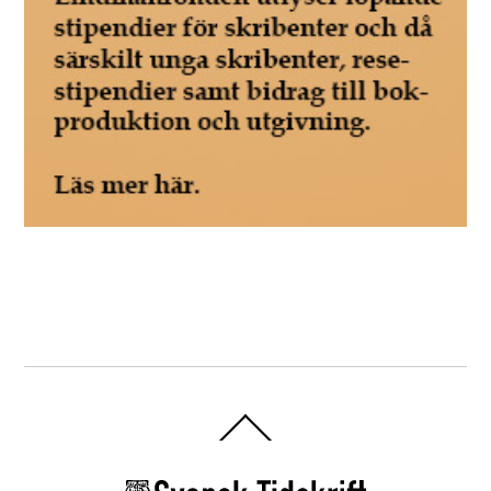
Back
To
Top