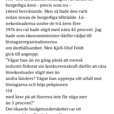
borgerliga åren – precis som nu –
ytterst besvärande. Men så hade den varit
redan innan de borgerliga tillträdde. Lö-
nekostnaderna under de två åren före
1976 års val hade stigit med nära 45 procent. Jag
hade som ekonomiminister därför vädjat till
löntagarorganisationerna
om återhållsamhet. Men Kjell-Olof Feldt
gick till angrepp:
”Vågar han än en gång påstå att svensk
industri förlorat sin konkurrenskraft därför att våra
lönekostnader stigit mer än
andra länders? Vågar han upprepa sitt utfall mot
löntagarna och höja pekpinnen
114
med krav på att lönerna inte får stiga mer
än 5 procent?”
Det ökande budgetunderskottet var ett