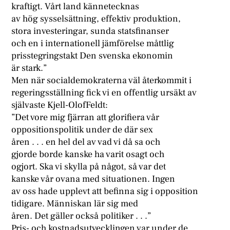
kraftigt. Vårt land kännetecknas
av hög sysselsättning, effektiv produktion,
stora investeringar, sunda statsfinanser
och en i internationell jämförelse måttlig
prisstegringstakt Den svenska ekonomin
är stark.”
Men när socialdemokraterna väl återkommit i
regeringsställning fick vi en offentlig ursäkt av
självaste Kjell-OlofFeldt:
”Det vore mig fjärran att glorifiera vår
oppositionspolitik under de där sex
åren . . . en hel del av vad vi då sa och
gjorde borde kanske ha varit osagt och
ogjort. Ska vi skylla på något, så var det
kanske vår ovana med situationen. Ingen
av oss hade upplevt att befinna sig i opposition
tidigare. Människan lär sig med
åren. Det gäller också politiker . . .”
Pris- och kostnadsutvecklingen var under de