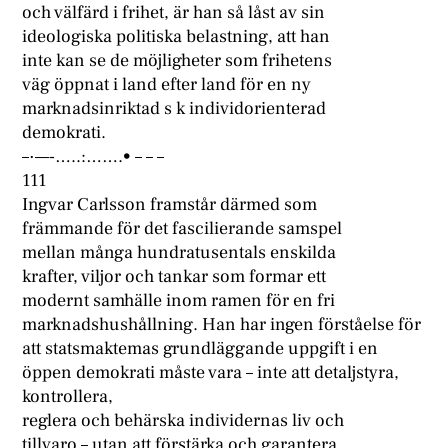
och välfärd i frihet, är han så låst av sin
ideologiska politiska belastning, att han
inte kan se de möjligheter som frihetens
väg öppnat i land efter land för en ny
marknadsinriktad s k individorienterad
demokrati.
–·—-…..:…….• – – –
111
Ingvar Carlsson framstår därmed som
främmande för det fascilierande samspel
mellan många hundratusentals enskilda
krafter, viljor och tankar som formar ett
modernt samhälle inom ramen för en fri
marknadshushållning. Han har ingen förståelse för
att statsmaktemas grundläggande uppgift i en
öppen demokrati måste vara – inte att detaljstyra,
kontrollera,
reglera och behärska individernas liv och
tillvaro – utan att förstärka och garantera