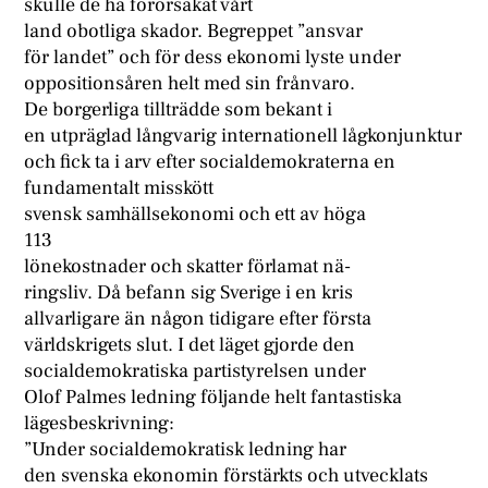
skulle de ha förorsakat vårt
land obotliga skador. Begreppet ”ansvar
för landet” och för dess ekonomi lyste under
oppositionsåren helt med sin frånvaro.
De borgerliga tillträdde som bekant i
en utpräglad långvarig internationell lågkonjunktur
och fick ta i arv efter socialdemokraterna en
fundamentalt misskött
svensk samhällsekonomi och ett av höga
113
lönekostnader och skatter förlamat nä-
ringsliv. Då befann sig Sverige i en kris
allvarligare än någon tidigare efter första
världskrigets slut. I det läget gjorde den
socialdemokratiska partistyrelsen under
Olof Palmes ledning följande helt fantastiska
lägesbeskrivning:
”Under socialdemokratisk ledning har
den svenska ekonomin förstärkts och utvecklats