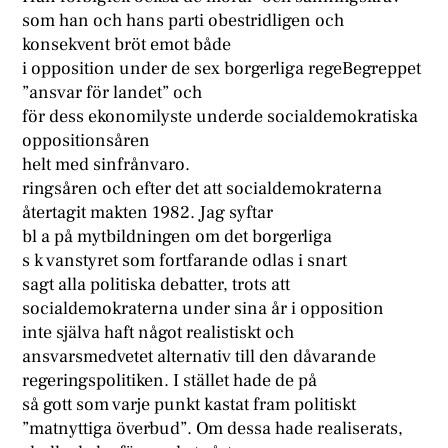
som han och hans parti obestridligen och
konsekvent bröt emot både
i opposition under de sex borgerliga regeBegreppet
”ansvar för landet” och
för dess ekonomilyste underde socialdemokratiska
oppositionsåren
helt med sinfrånvaro.
ringsåren och efter det att socialdemokraterna
återtagit makten 1982. Jag syftar
bl a på mytbildningen om det borgerliga
s k vanstyret som fortfarande odlas i snart
sagt alla politiska debatter, trots att
socialdemokraterna under sina år i opposition
inte själva haft något realistiskt och
ansvarsmedvetet alternativ till den dåvarande
regeringspolitiken. I stället hade de på
så gott som varje punkt kastat fram politiskt
”matnyttiga överbud”. Om dessa hade realiserats,