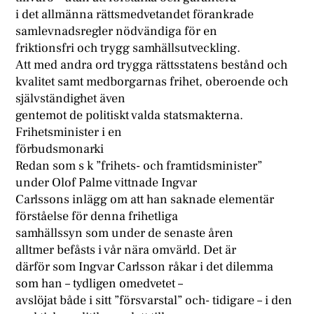
i det allmänna rättsmedvetandet förankrade
samlevnadsregler nödvändiga för en
friktionsfri och trygg samhällsutveckling.
Att med andra ord trygga rättsstatens bestånd och
kvalitet samt medborgarnas frihet, oberoende och
självständighet även
gentemot de politiskt valda statsmakterna.
Frihetsminister i en
förbudsmonarki
Redan som s k ”frihets- och framtidsminister”
under Olof Palme vittnade Ingvar
Carlssons inlägg om att han saknade elementär
förståelse för denna frihetliga
samhällssyn som under de senaste åren
alltmer befåsts i vår nära omvärld. Det är
därför som Ingvar Carlsson råkar i det dilemma
som han – tydligen omedvetet –
avslöjat både i sitt ”försvarstal” och- tidigare – i den