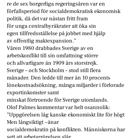
re de sex borgerliga regeringsåren var en
förfallsperiod för socialdemokratisk ekonomisk
politik, då det var nästan fritt fram
för unga centralbyråkrater att öka sin
egen tillfredsställelse på jobbet med hjälp
av offentlig maktexpansion.”
Våren 1980 drabbades Sverige av en
arbetskonflikt till sin omfattning större
och allvarligare än 1909 års storstrejk.
Sverige – och Stockholm – stod still flera
månader. Den ledde till mer än 10 procents
lönekostnadsökning, många miljarder i förlorade
exportinkomster samt
minskat förtroende för Sverige utomlands.
Olof Palmes kommentar var helt osannolik:
”Uppgörelsen låg kanske ekonomiskt lite för högt
Men långsiktigt ~änar
socialdemokratin på konflikten. Människorna har
sett att arbetarrörelsen slår