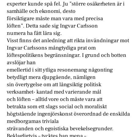
experter kunde spå fel. Ju ”större osäkerheten är i
samhälle och ekonomi, desto
försiktigare måste man vara med precisa
löften”. Detta sade sig Ingvar Carlsson
numera ha fått lära sig.
Visst finns det anledning att rikta invändningar mot
Ingvar Carlssons mångtydiga prat om
löftespolitikens begränsningar. I grund och botten
avslöjar han
emellertid i sitt ytliga resonemang någonting
betydligt mera djupgående, nämligen
sin övertygelse om att långsiktig politisk
verksamhet- kantad med varierande mål
och löften – alltid vore och måste vara att
betrakta som ett slags social och moraliskt
högtstående ingenjörskonst överordnad de enskilda
medborgamas triviala
strävanden och egoistiska bevekelsegrunder.
Beklagligtvis – tycktes han mena –