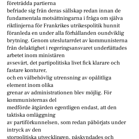
företrädda partierna
befriade sig från deras sällskap redan innan de
fundamentala motsättningarna i fråga om själva
riktlinjerna för Frankrikes utrikespolitik hunnit
föranleda en under alla förhållanden oundviklig
brytning. Genom uteslutarrdet av kommunisterna
från delaktighet i regeringsansvaret underlättades
arbetet inom ministären
avsevärt, det partipolitiska livet fick klarare och
fastare konturer,
och en välbehövlig utrensning av opålitliga
element inom olika
grenar av administrationen blev möjlig. För
kommunisternas del
medförde åtgärden egentligen endast, att den
taktiska omläggning
av partiförkunnelsen, som redan påbörjats under
intryck av den
storpolitiska utvecklingen, påskyndades och