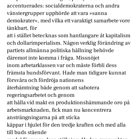
accentuerades: socialdemokraterna och andra
vänstergrupper upphörde att vara »sanna
demokrater», med vilka ett varaktigt samarbete vore
tänkbart, för
att i stället betecknas som hantlangare åt kapitalism
och dollarimperialism. Någon verklig förändring av
partiets allmänna politiska hållning behövde
däremot inte komma i fråga. Missnöjet
inom arbetarklassen var och måste förbli dess
främsta bundsförvant. Hade man tidigare kunnat
försvåra och fördröja nationens
återhämtning både genom att sabotera
regeringsarbetet och genom
att hålla vid makt en produktionshämmande oro på
arbetsmarknaden, fick man nu koncentrera
ansträngningarna på att sticka
käppar i hjulet för den tredje kraften och med alla
till buds stående