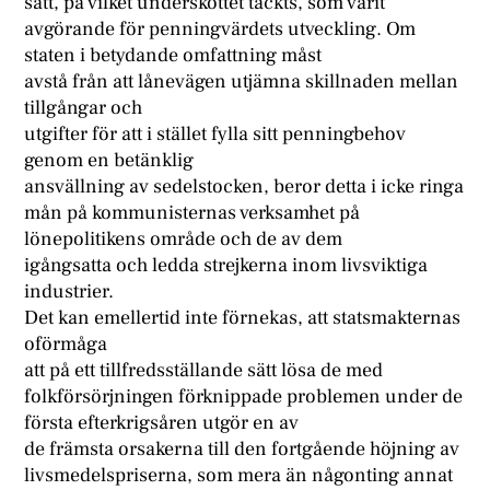
sätt, på vilket underskottet täckts, som varit
avgörande för penningvärdets utveckling. Om
staten i betydande omfattning måst
avstå från att lånevägen utjämna skillnaden mellan
tillgångar och
utgifter för att i stället fylla sitt penningbehov
genom en betänklig
ansvällning av sedelstocken, beror detta i icke ringa
mån på kommunisternas verksamhet på
lönepolitikens område och de av dem
igångsatta och ledda strejkerna inom livsviktiga
industrier.
Det kan emellertid inte förnekas, att statsmakternas
oförmåga
att på ett tillfredsställande sätt lösa de med
folkförsörjningen förknippade problemen under de
första efterkrigsåren utgör en av
de främsta orsakerna till den fortgående höjning av
livsmedelspriserna, som mera än någonting annat