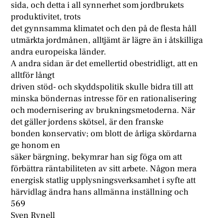
sida, och detta i all synnerhet som jordbrukets
produktivitet, trots
det gynnsamma klimatet och den på de flesta håll
utmärkta jordmånen, alltjämt är lägre än i åtskilliga
andra europeiska länder.
A andra sidan är det emellertid obestridligt, att en
alltför långt
driven stöd- och skyddspolitik skulle bidra till att
minska böndernas intresse för en rationalisering
och modernisering av brukningsmetoderna. När
det gäller jordens skötsel, är den franske
bonden konservativ; om blott de årliga skördarna
ge honom en
säker bärgning, bekymrar han sig föga om att
förbättra räntabiliteten av sitt arbete. Någon mera
energisk statlig upplysningsverksamhet i syfte att
härvidlag ändra hans allmänna inställning och
569
Sven Rynell