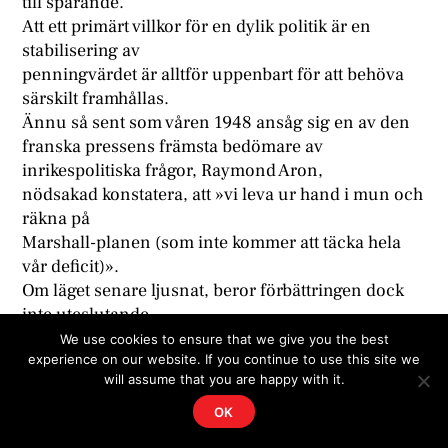
till sparande.
Att ett primärt villkor för en dylik politik är en
stabilisering av
penningvärdet är alltför uppenbart för att behöva
särskilt framhållas.
Ännu så sent som våren 1948 ansåg sig en av den
franska pressens främsta bedömare av
inrikespolitiska frågor, Raymond Aron,
nödsakad konstatera, att »vi leva ur hand i mun och
räkna på
Marshall-planen (som inte kommer att täcka hela
vår deficit)».
Om läget senare ljusnat, beror förbättringen dock
inte uteslutande
vare sig på den amerikanska hjälpen eller på
We use cookies to ensure that we give you the best
experience on our website. If you continue to use this site we
sådana gynnsamma
will assume that you are happy with it.
omständigheter som exempelvis fjolårets
rekordskörd. »La politique de l’immobilisme» och
OK
den strängare hushållning, som den