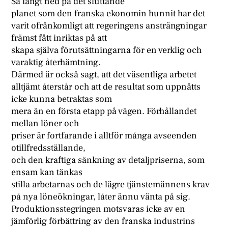
Så långt ned på det sluttande
planet som den franska ekonomin hunnit har det
varit ofrånkomligt att regeringens ansträngningar
främst fått inriktas på att
skapa själva förutsättningarna för en verklig och
varaktig återhämtning.
Därmed är också sagt, att det väsentliga arbetet
alltjämt återstår och att de resultat som uppnåtts
icke kunna betraktas som
mera än en första etapp på vägen. Förhållandet
mellan löner och
priser är fortfarande i alltför många avseenden
otillfredsställande,
och den kraftiga sänkning av detaljpriserna, som
ensam kan tänkas
stilla arbetarnas och de lägre tjänstemännens krav
på nya löneökningar, låter ännu vänta på sig.
Produktionsstegringen motsvaras icke av en
jämförlig förbättring av den franska industrins