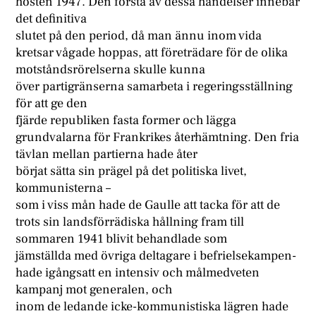
hösten 1947. Den första av dessa händelser innebar
det definitiva
slutet på den period, då man ännu inom vida
kretsar vågade hoppas, att företrädare för de olika
motståndsrörelserna skulle kunna
över partigränserna samarbeta i regeringsställning
för att ge den
fjärde republiken fasta former och lägga
grundvalarna för Frankrikes återhämtning. Den fria
tävlan mellan partierna hade åter
börjat sätta sin prägel på det politiska livet,
kommunisterna –
som i viss mån hade de Gaulle att tacka för att de
trots sin landsförrädiska hållning fram till
sommaren 1941 blivit behandlade som
jämställda med övriga deltagare i befrielsekampen-
hade igångsatt en intensiv och målmedveten
kampanj mot generalen, och
inom de ledande icke-kommunistiska lägren hade