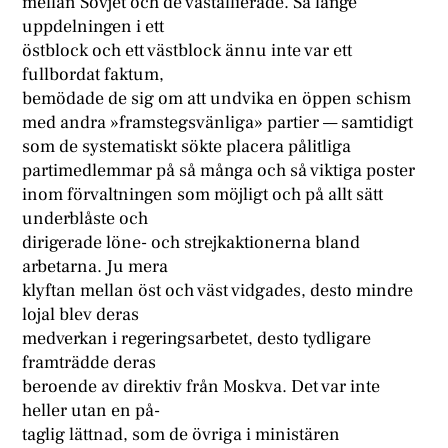
mellan Sovjet och de västallierade. Så länge
uppdelningen i ett
östblock och ett västblock ännu inte var ett
fullbordat faktum,
bemödade de sig om att undvika en öppen schism
med andra »framstegsvänliga» partier — samtidigt
som de systematiskt sökte placera pålitliga
partimedlemmar på så många och så viktiga poster
inom förvaltningen som möjligt och på allt sätt
underblåste och
dirigerade löne- och strejkaktionerna bland
arbetarna. Ju mera
klyftan mellan öst och väst vidgades, desto mindre
lojal blev deras
medverkan i regeringsarbetet, desto tydligare
framträdde deras
beroende av direktiv från Moskva. Det var inte
heller utan en på-
taglig lättnad, som de övriga i ministären