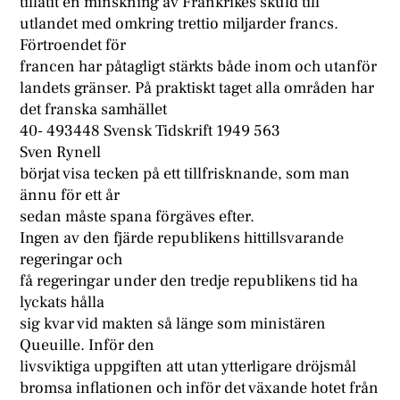
tillåtit en minskning av Frankrikes skuld till
utlandet med omkring trettio miljarder francs.
Förtroendet för
francen har påtagligt stärkts både inom och utanför
landets gränser. På praktiskt taget alla områden har
det franska samhället
40- 493448 Svensk Tidskrift 1949 563
Sven Rynell
börjat visa tecken på ett tillfrisknande, som man
ännu för ett år
sedan måste spana förgäves efter.
Ingen av den fjärde republikens hittillsvarande
regeringar och
få regeringar under den tredje republikens tid ha
lyckats hålla
sig kvar vid makten så länge som ministären
Queuille. Inför den
livsviktiga uppgiften att utan ytterligare dröjsmål
bromsa inflationen och inför det växande hotet från