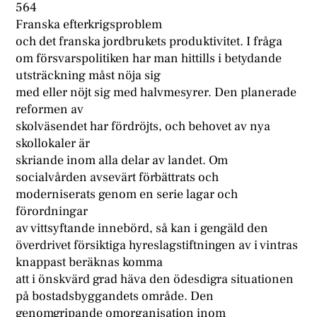
564
Franska efterkrigsproblem
och det franska jordbrukets produktivitet. I fråga
om försvarspolitiken har man hittills i betydande
utsträckning måst nöja sig
med eller nöjt sig med halvmesyrer. Den planerade
reformen av
skolväsendet har fördröjts, och behovet av nya
skollokaler är
skriande inom alla delar av landet. Om
socialvården avsevärt förbättrats och
moderniserats genom en serie lagar och
förordningar
av vittsyftande innebörd, så kan i gengäld den
överdrivet försiktiga hyreslagstiftningen av i vintras
knappast beräknas komma
att i önskvärd grad häva den ödesdigra situationen
på bostadsbyggandets område. Den
genomgripande omorganisation inom