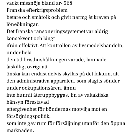
väckt missnöje bland ar- 568
Franska efterkrigsproblem
betare och småfolk och givit narmg åt kraven på
löneökningar.
Det franska ransoneringssystemet var aldrig
konsekvent och långt
ifrån effektivt. Att kontrollen av livsmedelshandeln,
under hela
den tid bristhushållningen varade, länmade
åtskilligt övrigt att
önska kan endast delvis skyllas på det faktum, att
den administrativa apparaten, som slagits sönder
under ockupationsåren, ännu
inte hunnit återuppbyggas. En av valtaktiska
hänsyn förestavad
eftergivenhet för böndernas motvilja mot en
försörjningspolitik,
som inte gav rum för försäljning utanför den öppna
marknaden,