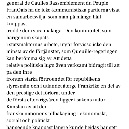
general de Gaulles Rassemblement du Peuple
FranQais ha de icke-kommunistiska partierna visat
en samarbetsvilja, som man på många håll
knappast
trodde dem vara mäktiga. Den kontinuitet, som
härigenom skapats
i statsmakternas arbete, utgör förvisso icke den
minsta av de förtjänster, som Queuille-regeringen
kan berömma sig av. Att detta
relativa politiska lugn även verksamt bidragit till att
på den inre
fronten stärka förtroendet för republikens
styresmän och i utlandet återge Frankrike en del av
den prestige det förlorat under
de första efterkrigsåren ligger i sakens natur.
Känslan av att den
franska nationens tillbakagång i ekonomiskt,
socialt och politiskt
hänseende knappast längre kunde hejdas har gett