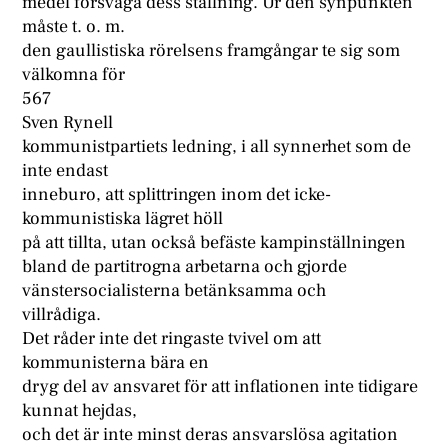
medel försvaga dess ställning. Ur den synpunkten
måste t. o. m.
den gaullistiska rörelsens framgångar te sig som
välkomna för
567
Sven Rynell
kommunistpartiets ledning, i all synnerhet som de
inte endast
inneburo, att splittringen inom det icke-
kommunistiska lägret höll
på att tillta, utan också befäste kampinställningen
bland de partitrogna arbetarna och gjorde
vänstersocialisterna betänksamma och
villrådiga.
Det råder inte det ringaste tvivel om att
kommunisterna bära en
dryg del av ansvaret för att inflationen inte tidigare
kunnat hejdas,
och det är inte minst deras ansvarslösa agitation