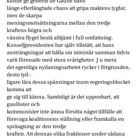
kunde ge general de Gaulle hans
länge efterlängtade chans att gripa maktens tyglar,
men de skarpa
meningsmotsättningarna mellan den tredje
kraftens högra och
vänstra flygel bestå alltjämt i full omfattning.
Konseljpresidenten har själv tillstått, att hans
ansträngningar att hålla sin ministär samman tidvis
varit förenade med stora svårigheter. J u mera
det egentliga nydaningsarbetet rycker i förgrunden,
desto tyd-.
ligare lära dessa spänningar inom regeringsblocket
komma att
ge sig till känna. Samtidigt är det uppenbart, att
gaullister och
kommunister inte ämna försitta något tillfälle att
försvaga koalitionens ställning eller framkalla en
sprängning av den tredje
kraften. Att dennas olika fraktioner under sådana