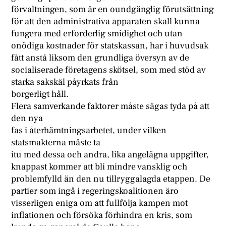
förvaltningen, som är en oundgänglig förutsättning
för att den administrativa apparaten skall kunna
fungera med erforderlig smidighet och utan
onödiga kostnader för statskassan, har i huvudsak
fått anstå liksom den grundliga översyn av de
socialiserade företagens skötsel, som med stöd av
starka sakskäl påyrkats från
borgerligt håll.
Flera samverkande faktorer måste sägas tyda på att
den nya
fas i återhämtningsarbetet, under vilken
statsmakterna måste ta
itu med dessa och andra, lika angelägna uppgifter,
knappast kommer att bli mindre vansklig och
problemfylld än den nu tillryggalagda etappen. De
partier som ingå i regeringskoalitionen äro
visserligen eniga om att fullfölja kampen mot
inflationen och försöka förhindra en kris, som