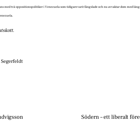
ans med två oppositionspolitiker i Venezuela som tidigare varit fängslade och nu avvaktar dom med långa
Venezuela.
tskott.
 Segerfeldt
Ludvigsson
Södern – ett liberalt fö