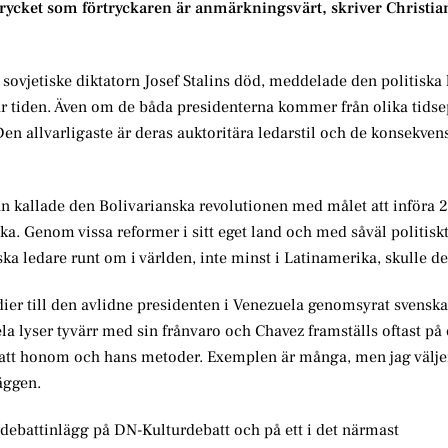
rtrycket som förtryckaren är anmärkningsvärt, skriver Christi
 sovjetiske diktatorn Josef Stalins död, meddelade den politiska
ur tiden. Även om de båda presidenterna kommer från olika tids
 Den allvarligaste är deras auktoritära ledarstil och de konsekvens
an kallade den Bolivarianska revolutionen med målet att införa 2
a. Genom vissa reformer i sitt eget land och med såväl politisk
a ledare runt om i världen, inte minst i Latinamerika, skulle de
ier till den avlidne presidenten i Venezuela genomsyrat svenska
a lyser tyvärr med sin frånvaro och Chavez framställs oftast på 
asatt honom och hans metoder. Exemplen är många, men jag väljer
äggen.
 debattinlägg på DN-Kulturdebatt och på ett i det närmast