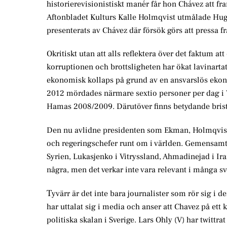
historierevisionistiskt manér får hon Chávez att fr
Aftonbladet Kulturs Kalle Holmqvist utmålade Hugo 
presenterats av Chávez där försök görs att pressa f
Okritiskt utan att alls reflektera över det faktum a
korruptionen och brottsligheten har ökat lavinartat
ekonomisk kollaps på grund av en ansvarslös ekonom
2012 mördades närmare sextio personer per dag i Ve
Hamas 2008/2009. Därutöver finns betydande brist
Den nu avlidne presidenten som Ekman, Holmqvist oc
och regeringschefer runt om i världen. Gemensamt för
Syrien, Lukasjenko i Vitryssland, Ahmadinejad i I
några, men det verkar inte vara relevant i många s
T
yvärr är det inte bara journalister som rör sig i
har uttalat sig i media och anser att Chavez på ett
politiska skalan i Sverige. Lars Ohly (V) har twitt