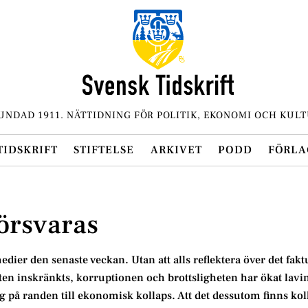
UNDAD 1911. NÄTTIDNING FÖR POLITIK, EKONOMI OCH KULT
TIDSKRIFT
STIFTELSE
ARKIVET
PODD
FÖRLA
försvaras
dier den senaste veckan. Utan att alls reflektera över det fakt
ten inskränkts, korruptionen och brottsligheten har ökat lavi
ig på randen till ekonomisk kollaps. Att det dessutom finns kol