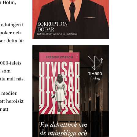
an Holm,
 ledningen i
epoker och
er detta får
000-talets
t som
tta mål nås.
 medier.
ett heroiskt
 att