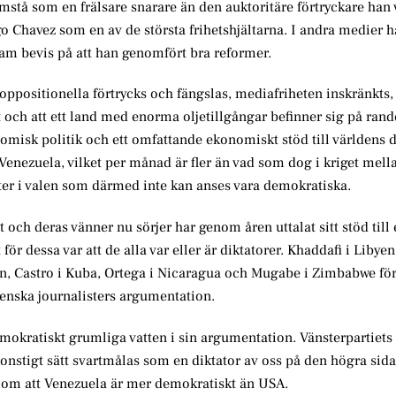
amstå som en frälsare snarare än den auktoritäre förtryckare han 
Chavez som en av de största frihetshjältarna. I andra medier ha
ram bevis på att han genomfört bra reformer.
tt oppositionella förtrycks och fängslas, mediafriheten inskränkts,
 och att ett land med enorma oljetillgångar befinner sig på rande
isk politik och ett omfattande ekonomiskt stöd till världens di
nezuela, vilket per månad är fler än vad som dog i kriget mella
er i valen som därmed inte kan anses vara demokratiska.
h deras vänner nu sörjer har genom åren uttalat sitt stöd till e
 dessa var att de alla var eller är diktatorer. Khaddafi i Libyen
ran, Castro i Kuba, Ortega i Nicaragua och Mugabe i Zimbabwe fö
venska journalisters argumentation.
 demokratiskt grumliga vatten i sin argumentation. Vänsterpartiet
 konstigt sätt svartmålas som en diktator av oss på den högra sid
rat om att Venezuela är mer demokratiskt än USA.