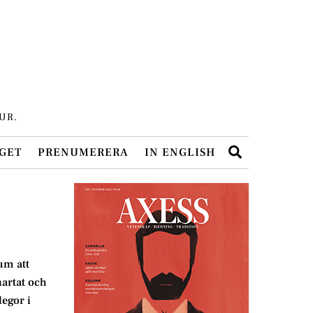
UR.
Search
GET
PRENUMERERA
IN ENGLISH
um att
nartat och
legor i