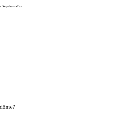
 fängelsestraff av
redöme?