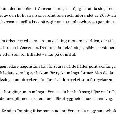
r om det innebär att Venezuela nu ges möjlighet att ta steg i en
tet av den Bolivarianska revolutionen och införandet av 2000-tal
hansen att ställa krav på regimen att uttala och ge ett genuint st
 som arbetar med demokratiutveckling runt om i världen, där vi b
tionen i Venezuela. Det innebär också att jag själv har vänner 
 eller som för tillfället väntar på domslut.
en ledare någonstans kan försvaras då de håller politiska fångar
sk ledare som ligger bakom förtryck i många former. Men det är
iksdag som uttrycker stöd för såväl förtrycket som förtryckaren.
z bortgång, men många i Venezuela har haft sorg i fjorton år. Fj
där korruptionen eskalerat och där otryggheten har skenat iväg.
en Kristian Tonning Riise som studerat Venezuela noggrant och sk