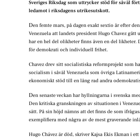
Sveriges Riksdag som uttrycker stöd för såväl fö
ledamot i riksdagens utrikesutskott.
D
en femte mars, på dagen exakt sextio år efter den
Venezuela att landets president Hugo Chavez gått 
har en hel del olikheter finns även en del likheter.
för demokrati och individuell frihet.
Chavez drev sitt socialistiska reformprojekt som h
socialism i såväl Venezuela som övriga Latinamerik
ekonomiskt stöd till en lång rad andra odemokratisk
D
en senaste veckan har hyllningarna i svenska med
Den kritiska granskningen av situationen i Venezuel
sätt. På sin höjd nämns att det finns de som ifråg
exemplifiera med några av de mest graverande inl
Hugo Chávez är död, skriver Kajsa Ekis Ekman i ett