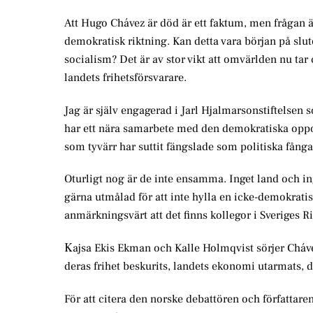
Att Hugo Chávez är död är ett faktum, men frågan ä
demokratisk riktning. Kan detta vara början på slu
socialism? Det är av stor vikt att omvärlden nu tar c
landets frihetsförsvarare.
Jag är själv engagerad i Jarl Hjalmarsonstiftelsen
har ett nära samarbete med den demokratiska opposi
som tyvärr har suttit fängslade som politiska fångar
Oturligt nog är de inte ensamma. Inget land och ing
gärna utmålad för att inte hylla en icke-demokrati
anmärkningsvärt att det finns kollegor i Sveriges R
K
ajsa Ekis Ekman och Kalle Holmqvist sörjer Cháve
deras frihet beskurits, landets ekonomi utarmats, 
För att citera den norske debattören och författar