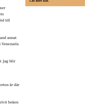
 mer
ets
öd till
land annat
i Venezuela
. Jag blir
orton år där
rivit boken