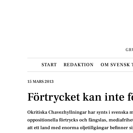
Skip
to
content
GR
START
REDAKTION
OM SVENSK 
15 MARS 2013
Förtrycket kan inte 
Okritiska Chavezhyllningar har synts i svenska me
oppositionella förtrycks och fängslas, mediafrihe
att ett land med enorma oljetillgångar befinner s