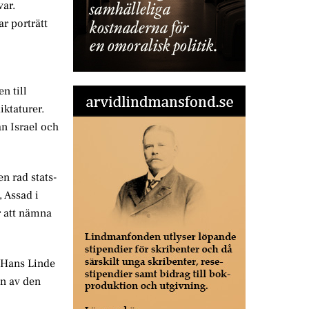
var.
r porträtt
n till
ktaturer.
n Israel och
n rad stats-
, Assad i
r att nämna
s Hans Linde
an av den