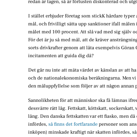
redan är tagen, så är förlusten diskonterad och utg
I stället erbjuder företag som stickK hårdare typer 
mål, och frivilligt sätta upp sanktioner ifall måle
målet med 100 procent. Att slå vad med sig själv och
För det är ju så med mål, att de kräver ansträngnin
sorts drivkrafter genom att låta exempelvis Göran
incitamenten att guida dig då?
Det går nu inte att mäta värdet av känslan av att ha
och de nationalekonomiska beräkningarna. Men vi to
den måluppfyllelse som följer av att någon annan på
Sannolikheten för att människor ska få lämnas ifre
dessvärre rätt låg. Fettskatt, köttskatt, sockerskatt
lång. Den danska fettskatten var ett fiasko, men d
infördes,
så finns det fortfarande
personer som anse
inköpen) minskade kraftigt när skatten infördes, så 