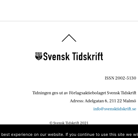
Back
To
Top
ISSN 2002-5130
Tidningen ges ut av Förlagsaktiebolaget Svensk Tidskrift
Adress: Adelgatan 6, 211 22 Malmö
info@svensktidskrift.se
© Svensk Tidskrift 2021
best experience on our website. If you continue to use this site we wil