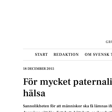
Skip
to
content
GR
START
REDAKTION
OM SVENSK 
18 DECEMBER 2015
För mycket paternali
hälsa
Sannolikheten för att människor ska få lämnas if