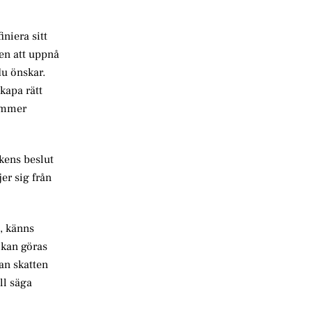
niera sitt
sen att uppnå
du önskar.
kapa rätt
Kommer
ikens beslut
er sig från
, känns
n kan göras
an skatten
ll säga