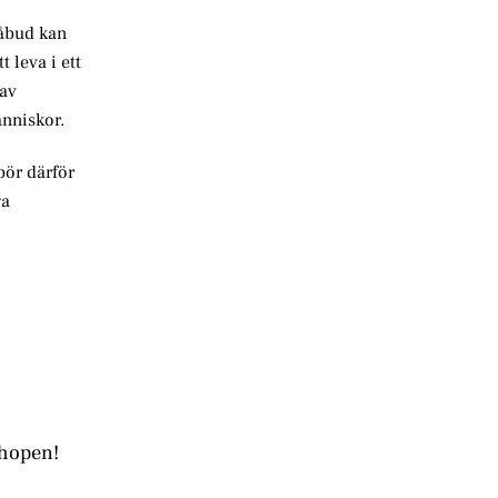
påbud kan
 leva i ett
 av
änniskor.
bör därför
ga
shopen!