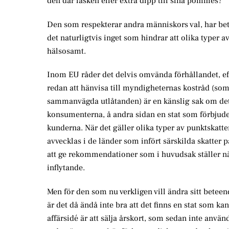
den där läsken eller extra dipp till sina pommes?
Den som respekterar andra människors val, har bety
det naturligtvis inget som hindrar att olika typer a
hälsosamt.
Inom EU råder det delvis omvända förhållandet, efte
redan att hänvisa till myndigheternas kostråd (som
sammanvägda utlåtanden) är en känslig sak om det är
konsumenterna, å andra sidan en stat som förbjud
kunderna. När det gäller olika typer av punktskatte
avvecklas i de länder som infört särskilda skatter 
att ge rekommendationer som i huvudsak ställer nä
inflytande.
Men för den som nu verkligen vill ändra sitt betee
är det då ändå inte bra att det finns en stat som k
affärsidé är att sälja årskort, som sedan inte använd