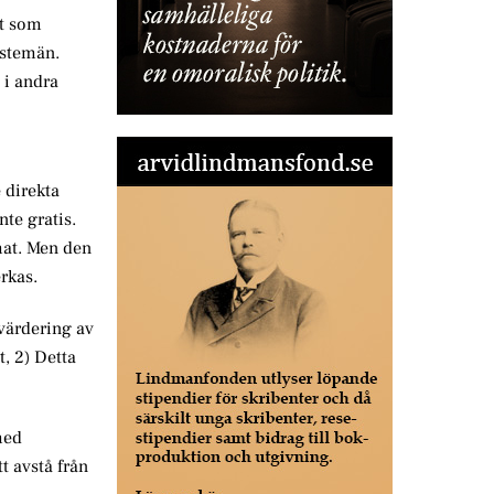
lt som
nstemän.
 i andra
 direkta
nte gratis.
mat. Men den
rkas.
tvärdering av
t, 2) Detta
med
t avstå från