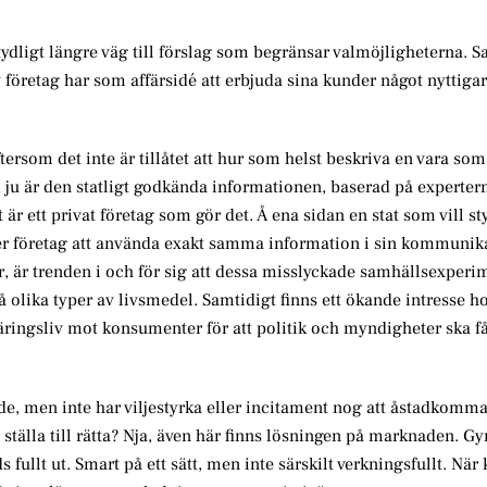
dligt längre väg till förslag som begränsar valmöjligheterna. S
v företag har som affärsidé att erbjuda sina kunder något nyttiga
rsom det inte är tillåtet att hur som helst beskriva en vara som 
 ju är den statligt godkända informationen, baserad på experter
 ett privat företag som gör det. Å ena sidan en stat som vill st
er företag att använda exakt samma information i sin kommuni
r, är trenden i och för sig att dessa misslyckade samhällsexperi
på olika typer av livsmedel. Samtidigt finns ett ökande intresse 
ringsliv mot konsumenter för att politik och myndigheter ska f
nde, men inte har viljestyrka eller incitament nog att åstadkomm
an ställa till rätta? Nja, även här finns lösningen på marknaden.
s fullt ut. Smart på ett sätt, men inte särskilt verkningsfullt. Nä