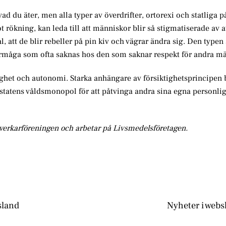
 vad du äter, men alla typer av överdrifter, ortorexi och statliga 
ökning, kan leda till att människor blir så stigmatiserade av att
 att de blir rebeller på pin kiv och vägrar ändra sig. Den typen
förmåga som ofta saknas hos den som saknar respekt för andra m
dighet och autonomi. Starka anhängare av försiktighetsprincipen 
pa statens våldsmonopol för att påtvinga andra sina egna personli
lverkarföreningen och arbetar på Livsmedelsföretagen.
sland
Nyheter i web