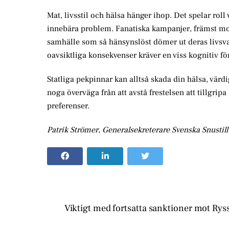
Mat, livsstil och hälsa hänger ihop. Det spelar roll
innebära problem. Fanatiska kampanjer, främst mot r
samhälle som så hänsynslöst dömer ut deras livsval,
oavsiktliga konsekvenser kräver en viss kognitiv 
Statliga pekpinnar kan alltså skada din hälsa, vär
noga överväga från att avstå frestelsen att tillgri
preferenser.
Patrik Strömer, Generalsekreterare Svenska Snustil
Viktigt med fortsatta sanktioner mot Rys