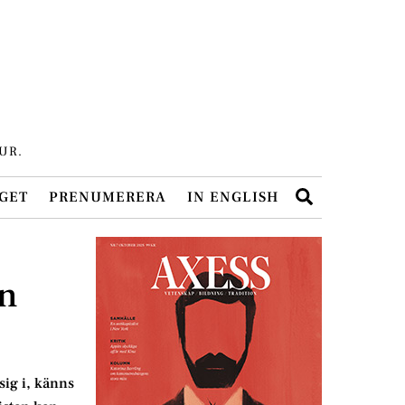
UR.
Search
GET
PRENUMERERA
IN ENGLISH
in
sig i, känns