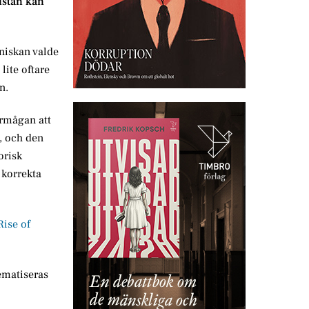
listan kan
niskan valde
lite oftare
n.
örmågan att
, och den
orisk
 korrekta
Rise of
lematiseras