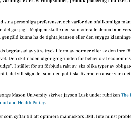
tt, varningstexter, varningsbilder, produktplacering i butiker, 
d sina personliga preferenser, och varför den ofullkomliga män
kyr, det gör jag”. Möjligen skulle den som citerade denna bibelvers 
 i gengäld kunna ha de tighta jeansen eller den snygga klänninge
ds begränsad av yttre tryck i form av normer eller av den inre f
livet. Den skillnaden utgör grogrunden för behavioral economics
ge”. I stället för att förbjuda rakt av, ska olika typer av obligat
 rätt, det vill säga det som den politiska överheten anser vara det
eorge Mason University skriver Jayson Lusk under rubriken
The 
ood and Health Policy
.
der som syftar till att optimera människors BMI. Inte minst prob