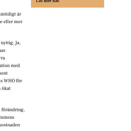
amtidigt är
re eller mer
nyttig. Ja,
nas
yra
kation med
ment
hos WHO för
å ökat
a förändring,
 Gymmens
r kostnaden