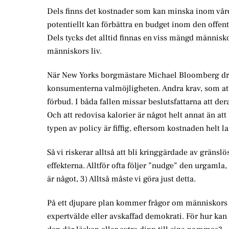
Dels finns det kostnader som kan minska inom vårde
potentiellt kan förbättra en budget inom den offent
Dels tycks det alltid finnas en viss mängd människo
människors liv.
När New Yorks borgmästare Michael Bloomberg dre
konsumenterna valmöjligheten. Andra krav, som att 
förbud. I båda fallen missar beslutsfattarna att dera
Och att redovisa kalorier är något helt annat än a
typen av policy är fiffig, eftersom kostnaden helt 
Så vi riskerar alltså att bli kringgärdade av gränsl
effekterna. Alltför ofta följer ”nudge” den urgamla, 
är något, 3) Alltså måste vi göra just detta.
På ett djupare plan kommer frågor om människors 
expertvälde eller avskaffad demokrati. För hur kan 