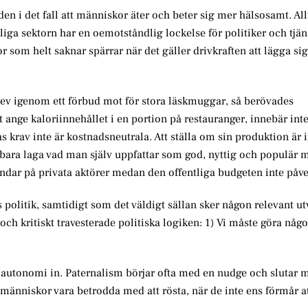
n i det fall att människor äter och beter sig mer hälsosamt. Al
liga sektorn har en oemotståndlig lockelse för politiker och tjä
r som helt saknar spärrar när det gäller drivkraften att lägga sig
v igenom ett förbud mot för stora läskmuggar, så berövades
ange kaloriinnehållet i en portion på restauranger, innebär inte
s krav inte är kostnadsneutrala. Att ställa om sin produktion är i
tt bara laga vad man själv uppfattar som god, nyttig och populär 
landar på privata aktörer medan den offentliga budgeten inte påve
ös politik, samtidigt som det väldigt sällan sker någon relevant u
och kritiskt travesterade politiska logiken: 1) Vi måste göra någo
autonomi in. Paternalism börjar ofta med en nudge och slutar 
människor vara betrodda med att rösta, när de inte ens förmår at