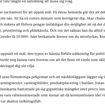
ör inte längre en anledning att masa sig iväg.
av incitament för att uppnå mål. På deras hemsida går det att defi
n inte nås. Att ha en extern domare som korrigerar dig, ökar chan
 riskera att förlora pengar trefaldigar din möjlighet att nå det 
g, prioritering och pliktkänsla. Och om det saknas kan du alltid s
 Greider få 10.000:- hårt beskattade kronor om du misslyckas. 
 uppnått ett mål, den typen av känsla förblir oåtkomlig för polit
rde nog kunna vara överens om att det finns ett värde som skilj
tvingat dig sin vilja.
d utan förnumstiga pekpinnar och att näsblötläggare lägger sig i
, varningstexter, varningsbilder, produktplacering i butiker, lista
å danskarna hamstrade på sig gigantiska mängder ister precis inn
s vara välrenommerade som menar att då konsumtionen (det vi
var skatten verkningsfull.