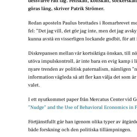
dessvärre rätt låg. Fettskatt, köttskatt, sockerska
göras lång, skriver Patrik Strömer.
Redan aposteln Paulus brottades i Romarbrevet me
fel: ”Det jag vill, det gör jag inte, men det jag avs
kunna avstå en visserligen lockande godbit, för att
Diskrepansen mellan vår kortsiktiga önskan, till nö
utöva impulskontroll, är inte bara en evig kamp i 
nyare trenden av politisk paternalism, nämligen ”nud
information vägleda så att fler kan välja det som är
valet.
I ett nyutkommet paper från Mercatus Center vid G
”Nudge” and the Use of Behavioral Economics in F
Förtjänstfullt går han igenom olika typer av åtgär
både forskning och den politiska tillämpningen.