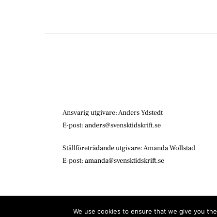
Ansvarig utgivare: Anders Ydstedt
E-post: anders@svensktidskrift.se
Ställföreträdande utgivare: Amanda Wollstad
E-post: amanda@svensktidskrift.se
We use cookies to ensure that we give you the 