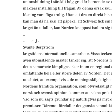
unionsbildning i särskilt hög grad är beroende av
makters inställning till frågan. Av denna orsak skul
lösning vara föga trolig. Utan att dra en direkt hist
kan man då ha skäl att påpeka, att Schweiz fick sin 
kriget än utfaller, kan Norden knappast isolera sig 
..
….~~··.J .
Svante Bergström
krigstidens internationella samarbete. Vissa tecken
även utomstående makter tänker sig, att Nordens 
detta samarbete lämpligast sker inom en regional 
omfattande hela eller större delen av Norden. Det ä
uteslutet, att exempelvis .. de meningsskiljaktighe
Nordens framtida organisation, som otvivelaktigt 
norsk och svensk opinion, kommer att sakna prakti
Vad som nu sagts grundar sig naturligtvis på myck
premisser. Däremot förefaller det ganska sannolikt, 