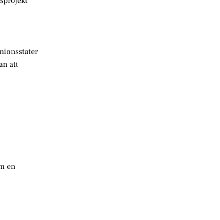
sprojekt
unionsstater
an att
om en