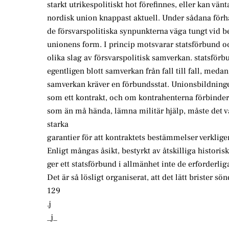
starkt utrikespolitiskt hot förefinnes, eller kan vänt
nordisk union knappast aktuell. Under sådana för
de försvarspolitiska synpunkterna väga tungt vid
unionens form. I princip motsvarar statsförbund o
olika slag av försvarspolitisk samverkan. statsför
egentligen blott samverkan från fall till fall, meda
samverkan kräver en förbundsstat. Unionsbildningen
som ett kontrakt, och om kontrahenterna förbinder s
som än må hända, lämna militär hjälp, måste det va
starka
garantier för att kontraktets bestämmelser verklige
Enligt mångas åsikt, bestyrkt av åtskilliga historis
ger ett statsförbund i allmänhet inte de erforderlig
Det är så lösligt organiserat, att det lätt brister sön
129
.j
_j_