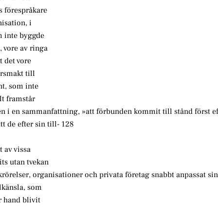
s förespråkare
isation, i
om inte byggde
 vore av ringa
t det vore
arsmakt till
nt, som inte
lt framstår
en i en sammanfattning, »att förbunden kommit till stånd först ef
 de efter sin till- 128
 av vissa
its utan tvekan
lkrörelser, organisationer och privata företag snabbt anpassat si
alkänsla, som
r hand blivit