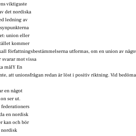
ns viktigaste
 av det nordiska
med ledning av
 synpunkterna
t: union eller
stället kommer
skall författningsbestämmelserna utformas, om en union av någo
 svarar mot vissa
ska målY En
inte, att unionsfrågan redan är löst i positiv riktning. Vid bedöm
ar en något
on ser ut.
 federationers
da en nordisk
r kan och bör
n nordisk