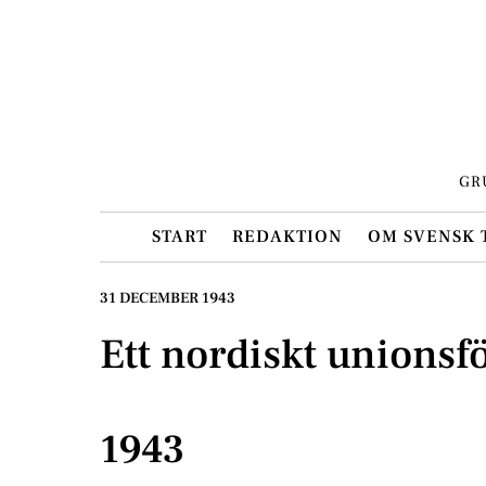
Skip
to
content
GR
START
REDAKTION
OM SVENSK 
31 DECEMBER 1943
Ett nordiskt unions
1943