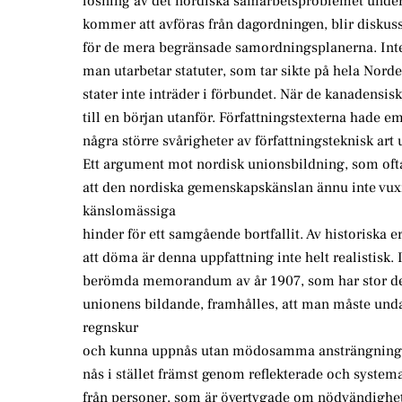
lösning av det nordiska samarbetsproblemet under a
kommer att avföras från dagordningen, blir diskus
för de mera begränsade samordningsplanerna. Intet
man utarbetar statuter, som tar sikte på hela Norden
stater inte inträder i förbundet. När de kanadensis
till en början utanför. Författningstexterna hade eme
några större svårigheter av författningsteknisk art
Ett argument mot nordisk unionsbildning, som ofta
att den nordiska gemenskapskänslan ännu inte vuxit 
känslomässiga
hinder för ett samgående bortfallit. Av historiska e
att döma är denna uppfattning inte helt realistisk. 
berömda memorandum av år 1907, som har stor del
unionens bildande, framhålles, att man måste unda
regnskur
och kunna uppnås utan mödosamma ansträngningar
nås i stället främst genom reflekterade och system
från personer, som är övertygade om nödvändighet