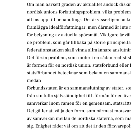
Om man oavsett graden av aktualitet ändock disku
nordisk unions författningsproblem, vilka problem
att tas upp till behandling~ Det är visserligen tack
framlägga idealförfattningar, men därmed är inte
för belysning av aktuella spörsmål. Viktigare är väl
de problem, som går tillbaka på större principiella
federationstanken skall vinna allmännare anslutni
Det första problem, som möter i en sådan realistis
är formen för en nordisk union: statsförbund eller
statsförbundet betecknar som bekant en sammanslut
medan
förbundsstaten är en sammanslutning av stater, so
från sin fulla självständighet till .förmån för en öv
samverkar inom ramen för en gemensam, statsrättsl
Det gäller att välja den form, som närmast motsvar
av samverkan mellan de nordiska staterna, som ma
sig. Enighet råder väl om att det är den försvarspo