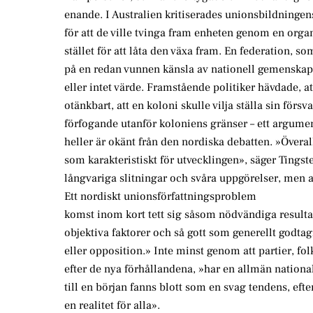
enande. I Australien kritiserades unionsbildningen
för att de ville tvinga fram enheten genom en organ
stället för att låta den växa fram. En federation, s
på en redan vunnen känsla av nationell gemenskap,
eller intet värde. Framstående politiker hävdade, at
otänkbart, att en koloni skulle vilja ställa sin försv
förfogande utanför koloniens gränser – ett argume
heller är okänt från den nordiska debatten. »Överal
som karakteristiskt för utvecklingen», säger Tingst
långvariga slitningar och svåra uppgörelser, men att
Ett nordiskt unionsförfattningsproblem
komst inom kort tett sig såsom nödvändiga resultat
objektiva faktorer och så gott som generellt godtag
eller opposition.» Inte minst genom att partier, fo
efter de nya förhållandena, »har en allmän nation
till en början fanns blott som en svag tendens, efte
en realitet för alla».