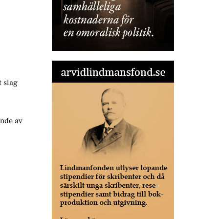
t slag
ande av