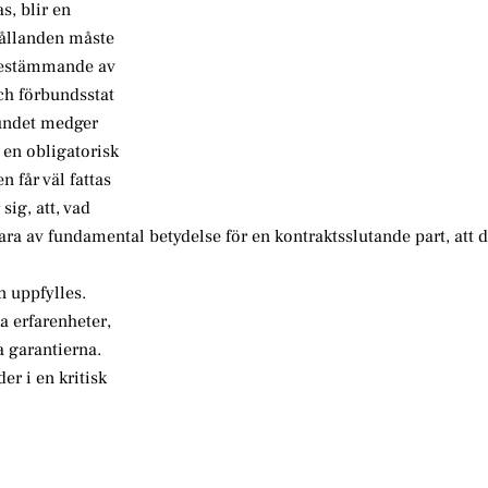
as, blir en
hållanden måste
 bestämmande av
ch förbundsstat
bundet medger
n en obligatorisk
 får väl fattas
ig, att, vad
ra av fundamental betydelse för en kontraktsslutande part, att d
n uppfylles.
ka erfarenheter,
a garantierna.
der i en kritisk