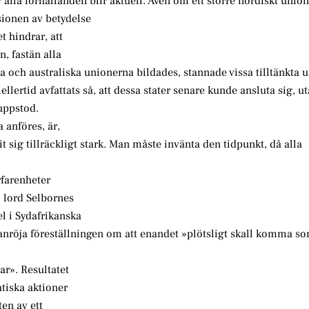
lla förhållanden blir aktuell. Åven om ett större nordiskt union
sionen av betydelse
 hindrar, att
, fastän alla
ka och australiska unionerna bildades, stannade vissa tilltänkta 
llertid avfattats så, att dessa stater senare kunde ansluta sig, ut
 uppstod.
 anföres, är,
sig tillräckligt stark. Man måste invänta den tidpunkt, då alla
rfarenheter
I lord Selbornes
 i Sydafrikanska
nröja föreställningen om att enandet »plötsligt skall komma s
». Resultatet
atiska aktioner
en av ett