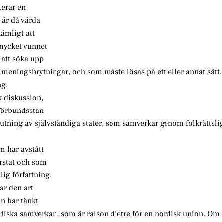
terar en
 är då värda
nämligt att
 mycket vunnet
 att söka upp
 meningsbrytningar, och som måste lösas på ett eller annat sätt, 
ng.
k diskussion,
 förbundsstan
ning av självständiga stater, som samverkar genom folkrättslig
m har avstått
erstat och som
ig författning.
ar den art
n har tänkt
litiska samverkan, som är raison d’etre för en nordisk union. Om i