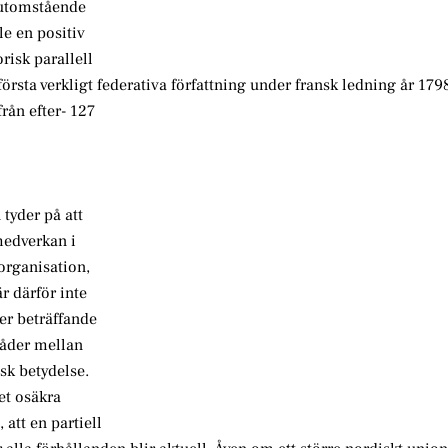
 utomstående
le en positiv
orisk parallell
första verkligt federativa författning under fransk ledning år 179
från efter- 127
 tyder på att
medverkan i
organisation,
r därför inte
ter beträffande
råder mellan
sk betydelse.
et osäkra
att en partiell