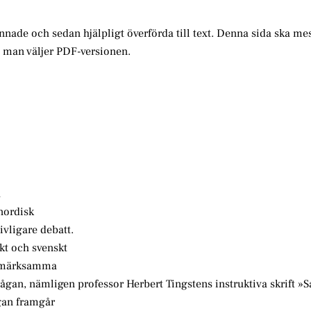
annade och sedan hjälpligt överförda till text. Denna sida ska me
m man väljer PDF-versionen.
a
nordisk
ivligare debatt.
skt och svenskt
uppmärksamma
ågan, nämligen professor Herbert Tingstens instruktiva skrift »
gan framgår