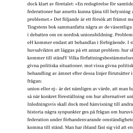
dock klart av företalet: »En redogörelse för samtide
federationer har ansetts kunna tjäna till belysning
problemet.» Det följande är ett försök att främst 
Tingstens bok sammanfatta några av de väsentliga
i debatten om en nordisk unionsbildning. Probleme
eH kommer endast att behandlas i förbigående. I 
huvudvikten att läggas på ett annat problem: hur 
kommer till ståndY Vilka författningsbestämmelser
givna politiska situationer, mot vissa givna politi
behandling av ämnet efter dessa linjer förutsätter 
frågan:
union eller ej~ är det nämligen av värde, att man h
så när konkret föreställning om hur alternativet uni
Inledningsvis skall dock med hänvisning till andra
historia några synpunkter ges på frågan om huruvi
federation under förhandenvarande omständighete
komma till stånd. Man har ibland fäst sig vid att e