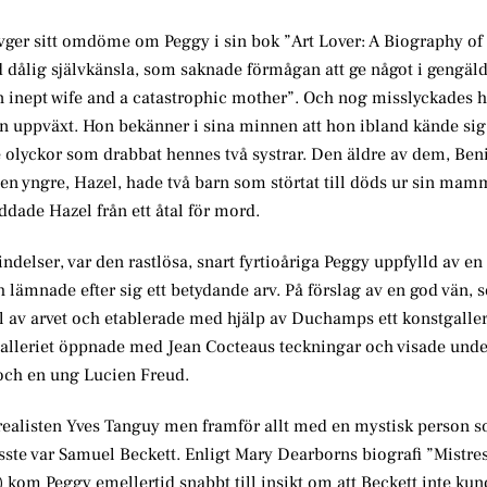
avger sitt omdöme om Peggy i sin bok ”Art Lover: A Biography of
ålig självkänsla, som saknade förmågan att ge något i gengäld
n inept wife and a catastrophic mother”. Och nog misslyckades 
in uppväxt. Hon bekänner i sina minnen att hon ibland kände sig 
 de olyckor som drabbat hennes två systrar. Den äldre av dem, Ben
 Den yngre, Hazel, hade två barn som störtat till döds ur sin ma
äddade Hazel från ett åtal för mord.
indelser, var den rastlösa, snart fyrtioåriga Peggy uppfylld av en
ämnade efter sig ett betydande arv. På förslag av en god vän, 
 av arvet och etablerade med hjälp av Duchamps ett konstgaller
leriet öppnade med Jean Cocteaus teckningar och visade under 
 och en ung Lucien Freud.
realisten Yves Tanguy men framför allt med en mystisk person 
ste var Samuel Beckett. Enligt Mary Dearborns biografi ”Mistres
om Peggy emellertid snabbt till insikt om att Beckett inte ku