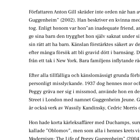
Författaren Anton Gill skräder inte orden när han 
Guggenheim” (2002). Han beskriver en kvinna med d
tog. Enligt honom var hon”an inadequate friend, a
ge sina barn den trygghet hon själv saknat under s
sin rätt att ha barn. Känslan förstärktes säkert av
efter många försök att bli gravid dött i barnsäng.
från ett tak i New York. Bara familjens inflytande r
Efter alla tillfälliga och känslomässigt grunda förb
personligt misslyckande. 1937 dog hennes mor och l
Peggy gräva ner sig i missmod, använde hon en del
Street i London med namnet Guggenheim Jeune. Gal
år också verk av Wassily Kandinsky, Cedric Morris
Hon hade korta kärleksaffärer med Duchamps, sur
kallade ”Oblomov”, men som alla i hennes krets vis
Modernism: The Life of Peggy Guggenheim” (2004) k