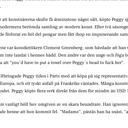
.
r att konstnärerna skulle få åtminstone något sålt, köpte Peggy s
nes sedermera berömda samling av modern konst. Efter två säsong
 hade förlorat en hel del pengar men fått ihop en imponerande sam
 ene var konstkritikern Clement Greenberg, som hävdade att han 
 inte landat i hennes bädd. Den andre var den unge och föga 
 att ”you´d have to put a towel over Peggy´s head to fuck her”.
llbringade Peggy tiden i Paris med att köpa på sig representativ
uropa, och ett tyskt anfall på Frankrike väntades. Många konstn
landet. Peggy köpte flera verk direkt från dem för mindre än USD 
som vanligt höll hov omgiven av en skara beundrare. Han ignore
lade henne att hon kommit fel. ”Madame”, påstås han ha snäst, ”