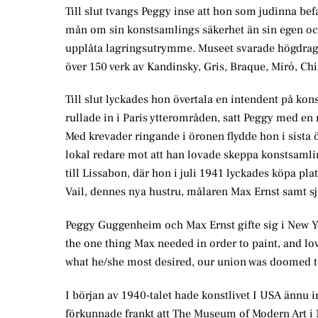
Till slut tvangs Peggy inse att hon som judinna bef
mån om sin konstsamlings säkerhet än sin egen och 
upplåta lagringsutrymme. Museet svarade högdraget
över 150 verk av Kandinsky, Gris, Braque, Miró, Chi
Till slut lyckades hon övertala en intendent på kon
rullade in i Paris ytterområden, satt Peggy med en
Med krevader ringande i öronen flydde hon i sista ö
lokal redare mot att han lovade skeppa konstsamlin
till Lissabon, där hon i juli 1941 lyckades köpa pla
Vail, dennes nya hustru, målaren Max Ernst samt sj
Peggy Guggenheim och Max Ernst gifte sig i New Yor
the one thing Max needed in order to paint, and love
what he/she most desired, our union was doomed to
I början av 1940-talet hade konstlivet I USA ännu i
förkunnade frankt att The Museum of Modern Art i