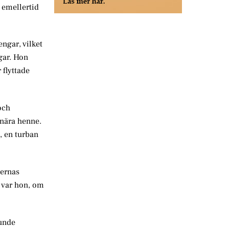
e emellertid
ngar, vilket
ngar. Hon
 flyttade
och
 nära henne.
, en turban
mernas
 var hon, om
kunde