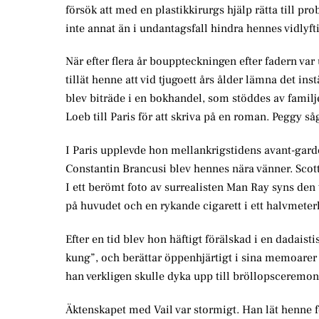
försök att med en plastikkirurgs hjälp rätta till pr
inte annat än i undantagsfall hindra hennes vidlyf
När efter flera år bouppteckningen efter fadern var
tillät henne att vid tjugoett års ålder lämna det i
blev biträde i en bokhandel, som stöddes av familje
Loeb till Paris för att skriva på en roman. Peggy så
I Paris upplevde hon mellankrigstidens avant-gar
Constantin Brancusi blev hennes nära vänner. Scott
I ett berömt foto av surrealisten Man Ray syns den 
på huvudet och en rykande cigarett i ett halvmete
Efter en tid blev hon häftigt förälskad i en dadai
kung”, och berättar öppenhjärtigt i sina memoarer
han verkligen skulle dyka upp till bröllopsceremoni
Äktenskapet med Vail var stormigt. Han lät henne fö