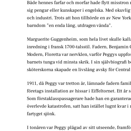
Både hennes farfar och morfar hade flytt misstron m
sig pengar eller kunskaper i engelska. Med okuvl
och industri. Trots att hon tillhörde en av New Yor
barndom ”en enda lång, utdragen vånda”.
Marguerite Guggenheim, som hela livet skulle kall
inredning i fransk 1700-talsstil. Fadern, Benjamin
Modern, Floretta var nervklen, varför Peggys uppfo
barnets tunga vid minsta skrik. I sin självbiografi 
sköterskorna skapade en livslång avsky för Central
1911, då Peggy var tretton år, lämnade fadern familj
företags installation av hissar i Eiffeltornet. Ett år 
Som förstaklasspassagerare hade han en garanterad 
överlevde katastrofen, satt han istället lugnt kvar
fartyget sjönk.
I tonåren var Peggy plågad av sitt utseende, fram