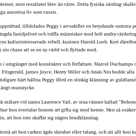
oblemet, men resultatet blev än värre. Detta fysiska särdrag skull
tiga amorösa liv som vuxen.
 upprättad, tilldelades Peggy i arvsskiftet en betydande summa pe
nstängda familjelivet och träffa människor med helt andra värderi
ns kulturintresserade rebell, kusinen Harold Loeb. Kort därefter
g sin chans att se en ny värld och flyttade med.
de i umgänget med konstnärer och författare. Marcel Duchamps 
 Fitzgerald, James Joyce, Henry Miller och Anaïs Nin bodde alla
tidigare hårt hållna Peggy iförd en slinkig klänning av guldlamé
rlångt munstycke.
stisk målare vid namn Laurence Vail, av sina vänner kallad ”Bohe
 hur hon övertalar honom att gifta sig med henne. Men så osäker
n, att hon inte skaffat sig någon brudklänning.
rstå att hon varken ägde skönhet eller talang, och att allt hon 