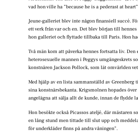
vad hon ville ha ”because he is a pederast at heart”
Jeune-galleriet blev inte någon finansiell succé. Fö
ett verk från var och en. Det blev början till hen
hon galleriet och flyttade tillbaka till Paris. Hon
Två män kom att påverka hennes fortsatta liv. Den
heterosexuelle mannen i Peggys umgängeskrets som
konstnären Jackson Pollock, som lät omvärlden veta
Med hjälp av en lista sammanställd av Greenberg ti
sina konstnärsbekanta. Krigsmolnen hopades över E
angelägna att sälja allt de kunde, innan de flydde 
Hon besökte också Picassos ateljé, där mästaren 
en lång stund men tittade till slut upp och medde
för underkläder finns på andra våningen”.