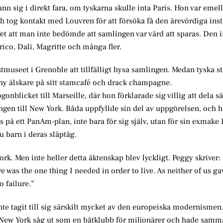
ann sig i direkt fara, om tyskarna skulle inta Paris. Hon var emel
tog kontakt med Louvren för att försöka få den ärevördiga insti
 att man inte bedömde att samlingen var värd att sparas. Den 
rico, Dali, Magritte och många fler.
stmuseet i Grenoble att tillfälligt hysa samlingen. Medan tyska s
 ny älskare på sitt stamcafé och drack champagne.
gonblicket till Marseille, där hon förklarade sig villig att dela 
gen till New York. Båda uppfyllde sin del av uppgörelsen, och h
ts på ett PanAm-plan, inte bara för sig själv, utan för sin exmake
u barn i deras släptåg.
k. Men inte heller detta äktenskap blev lyckligt. Peggy skriver:
 was the one thing I needed in order to live. As neither of us ga
 failure.”
nte tagit till sig särskilt mycket av den europeiska modernismen
 New York såg ut som en båtklubb för miljonärer och hade samm