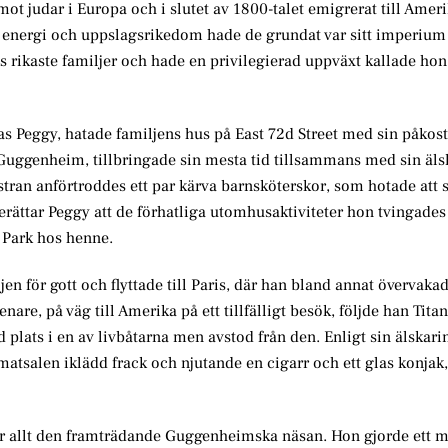
ot judar i Europa och i slutet av 1800-talet emigrerat till Ameri
ig energi och uppslagsrikedom hade de grundat var sitt imperiu
ks rikaste familjer och hade en privilegierad uppväxt kallade hon
as Peggy, hatade familjens hus på East 72d Street med sin påkos
 Guggenheim, tillbringade sin mesta tid tillsammans med sin äls
stran anförtroddes ett par kärva barnsköterskor, som hotade att 
berättar Peggy att de förhatliga utomhusaktiviteter hon tvingades 
 Park hos henne.
en för gott och flyttade till Paris, där han bland annat övervakad
senare, på väg till Amerika på ett tillfälligt besök, följde han Titan
plats i en av livbåtarna men avstod från den. Enligt sin älskar
 i matsalen iklädd frack och njutande en cigarr och ett glas konja
för allt den framträdande Guggenheimska näsan. Hon gjorde ett m