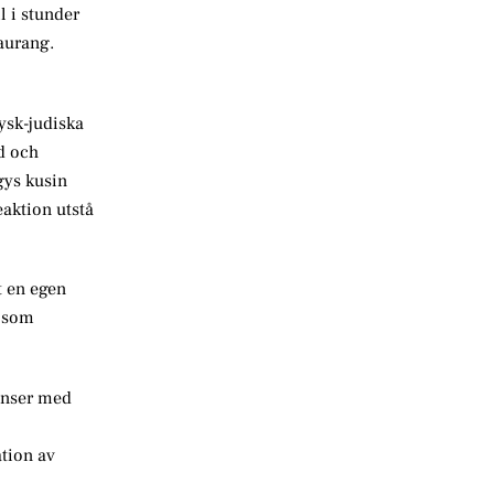
l i stunder
aurang.
tysk-judiska
d och
gys kusin
eaktion utstå
t en egen
, som
anser med
tion av