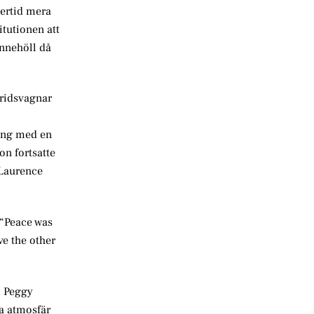
lertid mera
tutionen att
innehöll då
tridsvagnar
säng med en
on fortsatte
 Laurence
 “Peace was
ve the other
. Peggy
a atmosfär