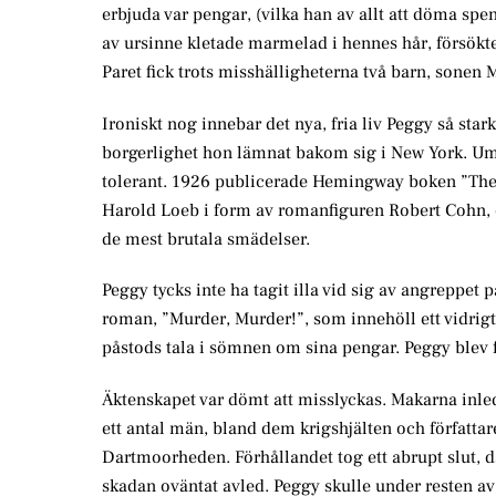
erbjuda var pengar, (vilka han av allt att döma spen
av ursinne kletade marmelad i hennes hår, försökte
Paret fick trots misshälligheterna två barn, sonen 
Ironiskt nog innebar det nya, fria liv Peggy så star
borgerlighet hon lämnat bakom sig i New York. Um
tolerant. 1926 publicerade Hemingway boken ”The S
Harold Loeb i form av romanfiguren Robert Cohn, en
de mest brutala smädelser.
Peggy tycks inte ha tagit illa vid sig av angreppe
roman, ”Murder, Murder!”, som innehöll ett vidrigt,
påstods tala i sömnen om sina pengar. Peggy blev fö
Äktenskapet var dömt att misslyckas. Makarna inle
ett antal män, bland dem krigshjälten och författar
Dartmoorheden. Förhållandet tog ett abrupt slut, 
skadan oväntat avled. Peggy skulle under resten av 