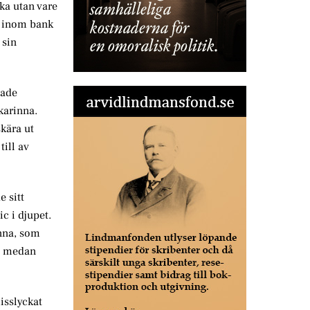
ka utan vare
m inom bank
 sin
tade
karinna.
skära ut
till av
e sitt
ic i djupet.
inna, som
k, medan
isslyckat