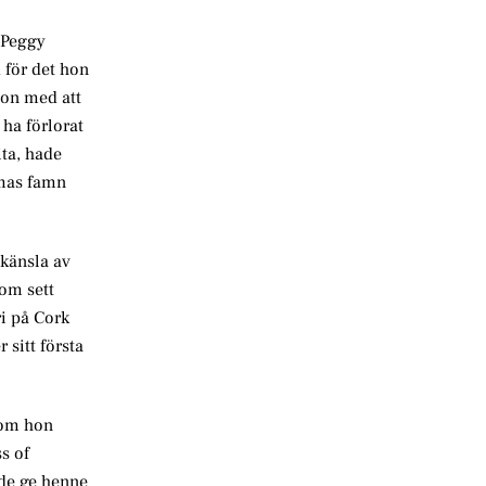
 Peggy
 för det hon
hon med att
ha förlorat
ita, hade
mmas famn
 känsla av
som sett
i på Cork
sitt första
som hon
s of
nde ge henne