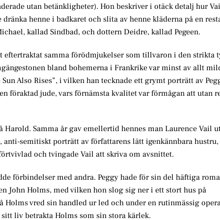
derade utan betänkligheter). Hon beskriver i otäck detalj hur Vai
 dränka henne i badkaret och slita av henne kläderna på en rest
Michael, kallad Sindbad, och dottern Deidre, kallad Pegeen.
kt eftertraktat samma förödmjukelser som tillvaron i den strikta 
gängestonen bland bohemerna i Frankrike var minst av allt mil
un Also Rises”, i vilken han tecknade ett grymt porträtt av Peg
 föraktad jude, vars förnämsta kvalitet var förmågan att utan r
t på Harold. Samma år gav emellertid hennes man Laurence Vail u
 anti-semitiskt porträtt av författarens lätt igenkännbara hustru
rtvivlad och tvingade Vail att skriva om avsnittet.
dde förbindelser med andra. Peggy hade för sin del häftiga rom
en John Holms, med vilken hon slog sig ner i ett stort hus på
då Holms vred sin handled ur led och under en rutinmässig opera
sitt liv betrakta Holms som sin stora kärlek.