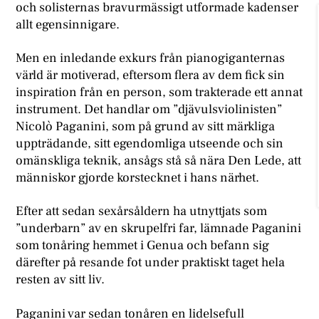
och solisternas bravurmässigt utformade kadenser
allt egensinnigare.
Men en inledande exkurs från pianogiganternas
värld är motiverad, eftersom flera av dem fick sin
inspiration från en person, som trakterade ett annat
instrument. Det handlar om ”djävulsviolinisten”
Nicolò Paganini, som på grund av sitt märkliga
uppträdande, sitt egendomliga utseende och sin
omänskliga teknik, ansågs stå så nära Den Lede, att
människor gjorde korstecknet i hans närhet.
Efter att sedan sexårsåldern ha utnyttjats som
”underbarn” av en skrupelfri far, lämnade Paganini
som tonåring hemmet i Genua och befann sig
därefter på resande fot under praktiskt taget hela
resten av sitt liv.
Paganini var sedan tonåren en lidelsefull