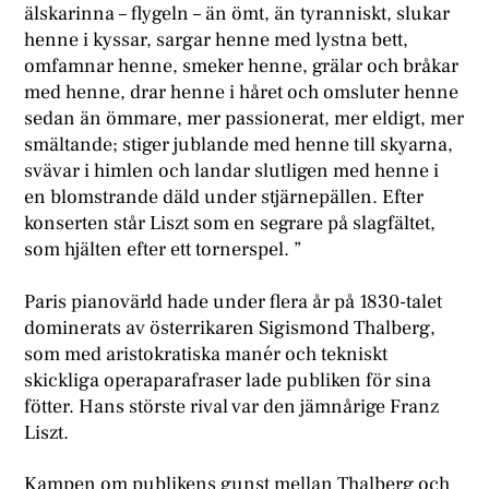
älskarinna – flygeln – än ömt, än tyranniskt, slukar
henne i kyssar, sargar henne med lystna bett,
omfamnar henne, smeker henne, grälar och bråkar
med henne, drar henne i håret och omsluter henne
sedan än ömmare, mer passionerat, mer eldigt, mer
smältande; stiger jublande med henne till skyarna,
svävar i himlen och landar slutligen med henne i
en blomstrande däld under stjärnepällen. Efter
konserten står Liszt som en segrare på slagfältet,
som hjälten efter ett tornerspel. ”
Paris pianovärld hade under flera år på 1830-talet
dominerats av österrikaren Sigismond Thalberg,
som med aristokratiska manér och tekniskt
skickliga operaparafraser lade publiken för sina
fötter. Hans störste rival var den jämnårige Franz
Liszt.
Kampen om publikens gunst mellan Thalberg och