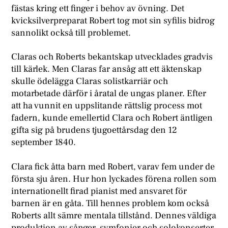
fästas kring ett finger i behov av övning. Det
kvicksilverpreparat Robert tog mot sin syfilis bidrog
sannolikt också till problemet.
Claras och Roberts bekantskap utvecklades gradvis
till kärlek. Men Claras far ansåg att ett äktenskap
skulle ödelägga Claras solistkarriär och
motarbetade därför i åratal de ungas planer. Efter
att ha vunnit en uppslitande rättslig process mot
fadern, kunde emellertid Clara och Robert äntligen
gifta sig på brudens tjugoettårsdag den 12
september 1840.
Clara fick åtta barn med Robert, varav fem under de
första sju åren. Hur hon lyckades förena rollen som
internationellt firad pianist med ansvaret för
barnen är en gåta. Till hennes problem kom också
Roberts allt sämre mentala tillstånd. Dennes väldiga
produktion av sånger, symfonier och solokonserter