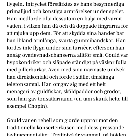
flygeln. Intrycket förstärktes av hans besynnerliga
primalljud och konstiga armrörelser under spelet.
Han medförde ofta dessutom en balja med varmt
vatten, i vilken han då och då doppade fingrarna för
att mjuka upp dem. För att skydda sina händer bar
han ibland armlånga, svarta gummihandskar. Han
tordes inte flyga under sina turnéer, eftersom han
ansåg överlevnadschanserna alltför små. Gould var
hypokondriker och släpade ständigt på väskor fulla
med pillerburkar. Även med sina närmaste undvek
han direktkontakt och förde i stället timslånga
telefonsamtal. Han omgav sig med ett helt
menageri av guldfiskar, sköldpaddor och grodor,
som han gav tonsättarnamn (en tam skunk hette till
exempel Chopin).
Gould var en rebell som gjorde uppror mot den
traditionella konsertcirkusen med dess pressande
tävlingsmentalitet. Trettiotvå år gammal, på höjden