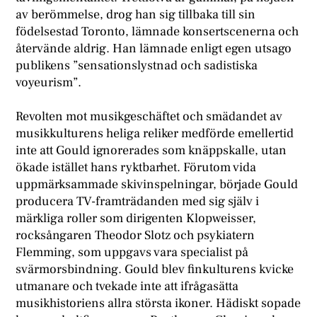
av berömmelse, drog han sig tillbaka till sin
födelsestad Toronto, lämnade konsertscenerna och
återvände aldrig. Han lämnade enligt egen utsago
publikens ”sensationslystnad och sadistiska
voyeurism”.
Revolten mot musikgeschäftet och smädandet av
musikkulturens heliga reliker medförde emellertid
inte att Gould ignorerades som knäppskalle, utan
ökade istället hans ryktbarhet. Förutom vida
uppmärksammade skivinspelningar, började Gould
producera TV-framträdanden med sig själv i
märkliga roller som dirigenten Klopweisser,
rocksångaren Theodor Slotz och psykiatern
Flemming, som uppgavs vara specialist på
svärmorsbindning. Gould blev finkulturens kvicke
utmanare och tvekade inte att ifrågasätta
musikhistoriens allra största ikoner. Hädiskt sopade