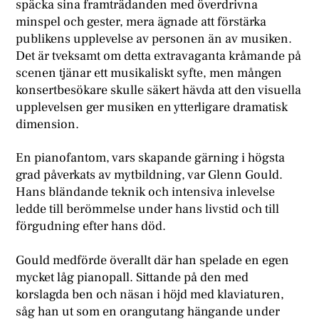
späcka sina framträdanden med överdrivna
minspel och gester, mera ägnade att förstärka
publikens upplevelse av personen än av musiken.
Det är tveksamt om detta extravaganta kråmande på
scenen tjänar ett musikaliskt syfte, men mången
konsertbesökare skulle säkert hävda att den visuella
upplevelsen ger musiken en ytterligare dramatisk
dimension.
En pianofantom, vars skapande gärning i högsta
grad påverkats av mytbildning, var Glenn Gould.
Hans bländande teknik och intensiva inlevelse
ledde till berömmelse under hans livstid och till
förgudning efter hans död.
Gould medförde överallt där han spelade en egen
mycket låg pianopall. Sittande på den med
korslagda ben och näsan i höjd med klaviaturen,
såg han ut som en orangutang hängande under