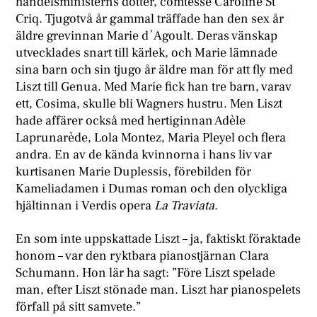
handelsministerns dotter, comtesse Caroline St
Criq. Tjugotvå år gammal träffade han den sex år
äldre grevinnan Marie d´Agoult. Deras vänskap
utvecklades snart till kärlek, och Marie lämnade
sina barn och sin tjugo år äldre man för att fly med
Liszt till Genua. Med Marie fick han tre barn, varav
ett, Cosima, skulle bli Wagners hustru. Men Liszt
hade affärer också med hertiginnan Adèle
Laprunarède, Lola Montez, Maria Pleyel och flera
andra. En av de kända kvinnorna i hans liv var
kurtisanen Marie Duplessis, förebilden för
Kameliadamen i Dumas roman och den olyckliga
hjältinnan i Verdis opera
La Traviata
.
En som inte uppskattade Liszt – ja, faktiskt föraktade
honom – var den ryktbara pianostjärnan Clara
Schumann. Hon lär ha sagt: ”Före Liszt spelade
man, efter Liszt stönade man. Liszt har pianospelets
förfall på sitt samvete.”