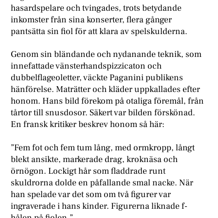
hasardspelare och tvingades, trots betydande
inkomster från sina konserter, flera gånger
pantsätta sin fiol för att klara av spelskulderna.
Genom sin bländande och nydanande teknik, som
innefattade vänsterhandspizzicaton och
dubbelflageoletter, väckte Paganini publikens
hänförelse. Maträtter och kläder uppkallades efter
honom. Hans bild förekom på otaliga föremål, från
tårtor till snusdosor. Säkert var bilden förskönad.
En fransk kritiker beskrev honom så här:
”Fem fot och fem tum lång, med ormkropp, långt
blekt ansikte, markerade drag, kroknäsa och
örnögon. Lockigt hår som fladdrade runt
skuldrorna dolde en påfallande smal nacke. När
han spelade var det som om två figurer var
ingraverade i hans kinder. Figurerna liknade f-
hålen på fiolen.”