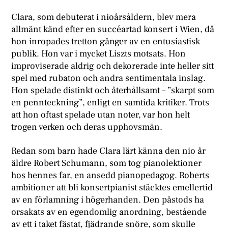
Clara, som debuterat i nioårsåldern, blev mera
allmänt känd efter en succéartad konsert i Wien, då
hon inropades tretton gånger av en entusiastisk
publik. Hon var i mycket Liszts motsats. Hon
improviserade aldrig och dekorerade inte heller sitt
spel med rubaton och andra sentimentala inslag.
Hon spelade distinkt och återhållsamt – ”skarpt som
en pennteckning”, enligt en samtida kritiker. Trots
att hon oftast spelade utan noter, var hon helt
trogen verken och deras upphovsmän.
Redan som barn hade Clara lärt känna den nio år
äldre Robert Schumann, som tog pianolektioner
hos hennes far, en ansedd pianopedagog. Roberts
ambitioner att bli konsertpianist stäcktes emellertid
av en förlamning i högerhanden. Den påstods ha
orsakats av en egendomlig anordning, bestående
av ett i taket fästat, fjädrande snöre, som skulle