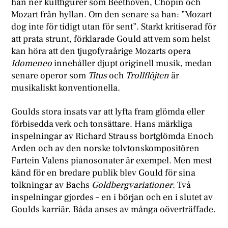
han ner kultfigurer som Beethoven, Chopin och
Mozart från hyllan. Om den senare sa han: ”Mozart
dog inte för tidigt utan för sent”. Starkt kritiserad för
att prata strunt, förklarade Gould att vem som helst
kan höra att den tjugofyraårige Mozarts opera
Idomeneo
innehåller djupt originell musik, medan
senare operor som
Titus
och
Trollflöjten
är
musikaliskt konventionella.
Goulds stora insats var att lyfta fram glömda eller
förbisedda verk och tonsättare. Hans märkliga
inspelningar av Richard Strauss bortglömda Enoch
Arden och av den norske tolvtonskompositören
Fartein Valens pianosonater är exempel. Men mest
känd för en bredare publik blev Gould för sina
tolkningar av Bachs
Goldbergvariationer
. Två
inspelningar gjordes – en i början och en i slutet av
Goulds karriär. Båda anses av många oöverträffade.