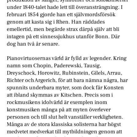
under 1840-talet hade lett till överansträngning. I
februari 1854 gjorde han ett självmordsförsök
genom att kasta sig i Rhen. Han räddades
emellertid, men begärde strax därpå själv att bli
intagen på ett sinnessjukhus utanför Bonn. Där
dog han två år senare.
Pianovirtuosernas värld är fylld av legender. Kring
namn som Chopin, Paderewski, Tausig,
Dreyschock, Horowitz, Rubinstein, Gilels, Arrau,
Richter och Argerich, för att bara nämna några, har
spunnits underbara myter, som dock får Konsten
att ibland skymmas av Kitschen. Precis som i
rockmusikens idolvärld är exemplen inom
konstmusiken många på att myten överlever
personen och till slut helt vanställer verkligheten.
Många av de stora klassiska solisterna har högst
medvetet medverkat till mytbildningen genom att