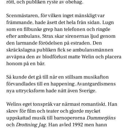
rött, och publiken ryste av obehag.
Scenmästaren, för vilken inget mänskligt var
främmande, hade åsett det hela från sidan. Lugn
som en filbunke grep han telefonen och ringde
efter ambulans. Strax skar sirenernas ljud genom
den larmande förödelsen på estraden. Den
skräckslagna publiken fick se ambulansmännen
avväpna den av blodförlust matte Welin och placera
honom på en bår.
Så kunde det gå till när en stillsam musikafton
förvandlades till en happening. Avantgardismens
nya uttrycksform hade nått även Sverige.
Welins eget tonspråk var närmast romantiskt. Han
skrev för film och teater och gjorde mycket
uppskattad musik till barnoperorna
Dummerjöns
och
Drottning Jag
. Han avled 1992 men hann