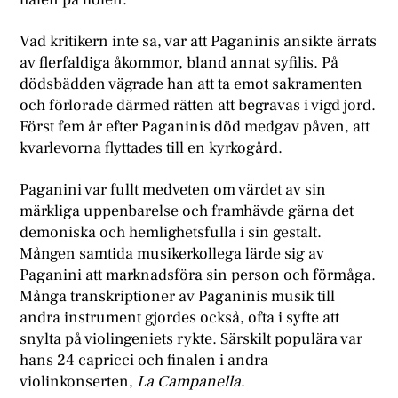
Vad kritikern inte sa, var att Paganinis ansikte ärrats
av flerfaldiga åkommor, bland annat syfilis. På
dödsbädden vägrade han att ta emot sakramenten
och förlorade därmed rätten att begravas i vigd jord.
Först fem år efter Paganinis död medgav påven, att
kvarlevorna flyttades till en kyrkogård.
Paganini var fullt medveten om värdet av sin
märkliga uppenbarelse och framhävde gärna det
demoniska och hemlighetsfulla i sin gestalt.
Mången samtida musikerkollega lärde sig av
Paganini att marknadsföra sin person och förmåga.
Många transkriptioner av Paganinis musik till
andra instrument gjordes också, ofta i syfte att
snylta på violingeniets rykte. Särskilt populära var
hans 24 capricci och finalen i andra
violinkonserten,
La Campanella
.