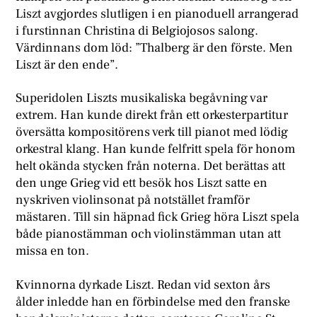
Liszt avgjordes slutligen i en pianoduell arrangerad
i furstinnan Christina di Belgiojosos salong.
Värdinnans dom löd: ”Thalberg är den förste. Men
Liszt är den ende”.
Superidolen Liszts musikaliska begåvning var
extrem. Han kunde direkt från ett orkesterpartitur
översätta kompositörens verk till pianot med lödig
orkestral klang. Han kunde felfritt spela för honom
helt okända stycken från noterna. Det berättas att
den unge Grieg vid ett besök hos Liszt satte en
nyskriven violinsonat på notstället framför
mästaren. Till sin häpnad fick Grieg höra Liszt spela
både pianostämman och violinstämman utan att
missa en ton.
Kvinnorna dyrkade Liszt. Redan vid sexton års
ålder inledde han en förbindelse med den franske