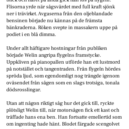
Flisorna yrde när sågsvärdet med full kraft sjönk
ner i trävirket. Avgaserna från den oljeblandade
bensinen började nu kännas på de främsta
bänkraderna. Röken svepte in massakern uppe på
podiet i en blå dimma.
Under allt häftigare hostningar från publiken
började Welin angripa flygelns framstycke.
Uppkliven på pianopallen utförde han ett lustmord
på notstället och tangentraden. Från flygeln hördes
spröda ljud, som egendomligt nog trängde igenom
oväsendet från sågen som en slags trotsiga, tonala
dödsrosslingar.
Utan att någon riktigt såg hur det gick till, ryckte
plötsligt Welin till, när motorsågen fick ett kast och
träffade hans ena ben. Han fortsatte emellertid som
om ingenting hade hänt. Blodet färgade scengolvet