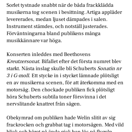
Sorlet tystnade snabbt när de båda frackklädda
musikerna tog scenen i besittning. Artiga applåder
levererades, medan ljuset dämpades i salen.
Instrument stämdes, och notställ justerades.
Förväntningarna bland publikens många
musikkännare var höga.
Konserten inleddes med Beethovens
Kreutzersonat
. Bifallet efter det första numret blev
starkt. Nästa inslag skulle bli Schuberts
Sonatin nr
3 i G-moll
. Ett stycke in i stycket lämnade plötsligt
en av musikerna scenen, för att återkomma med en
motorsåg. Den chockade publiken fick plötsligt
höra Schuberts subtila toner försvinna i det
nervslitande knattret från sågen.
Obekymrad om publiken hade Welin slitit av sig
frackrocken och grabbat tag i motorsågen. Med vild
blick och håret på ända gick han lös på flygeln.