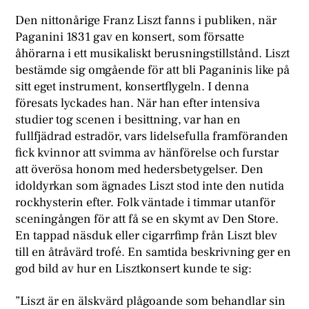
Den nittonårige Franz Liszt fanns i publiken, när
Paganini 1831 gav en konsert, som försatte
åhörarna i ett musikaliskt berusningstillstånd. Liszt
bestämde sig omgående för att bli Paganinis like på
sitt eget instrument, konsertflygeln. I denna
föresats lyckades han. När han efter intensiva
studier tog scenen i besittning, var han en
fullfjädrad estradör, vars lidelsefulla framföranden
fick kvinnor att svimma av hänförelse och furstar
att överösa honom med hedersbetygelser. Den
idoldyrkan som ägnades Liszt stod inte den nutida
rockhysterin efter. Folk väntade i timmar utanför
sceningången för att få se en skymt av Den Store.
En tappad näsduk eller cigarrfimp från Liszt blev
till en åtråvärd trofé. En samtida beskrivning ger en
god bild av hur en Lisztkonsert kunde te sig:
”Liszt är en älskvärd plågoande som behandlar sin