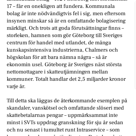
17 – får en onekligen att fundera. Kommunala
bolag är inte nödvändigtvis fel i sig, men eftersom
insynen minskar så är en omfattande bolagisering
märkligt. Och trots att goda förutsättningar finns –
storleken, hamnen som gör Göteborg till Sveriges
centrum för handel med utlandet, de många
kunskapsintensiva industrierna, Chalmers och
högskolan för att bara nämna några – så är
ekonomin usel. Göteborg är Sveriges näst största
nettomottagare i skatteutjämningen mellan
kommuner. Totalt handlar det 2,5 miljarder kronor
varje år.
Till detta ska läggas de återkommande exemplen på
skandaler, vanskötsel och omfattande slöseri med
skattebetalarnas pengar – uppmärksammat inte
minst i SVTs uppdrag granskning för sju år sedan
och nu senast i tumultet runt Intraservice – som