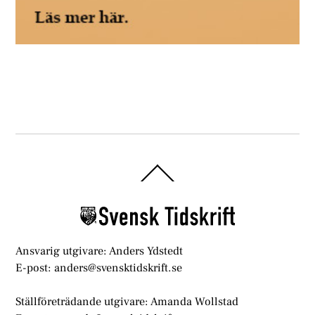
Back
To
Top
Ansvarig utgivare: Anders Ydstedt
E-post: anders@svensktidskrift.se
Ställföreträdande utgivare: Amanda Wollstad