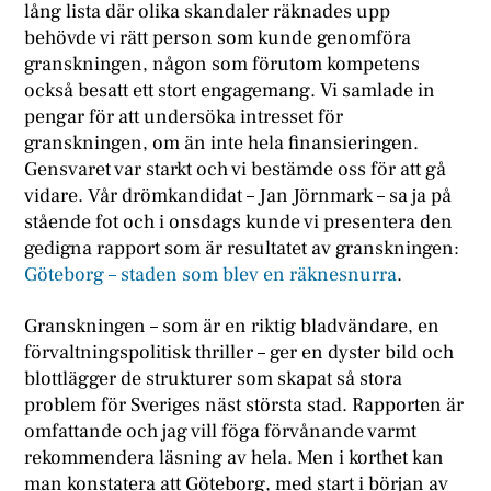
lång lista där olika skandaler räknades upp
behövde vi rätt person som kunde genomföra
granskningen, någon som förutom kompetens
också besatt ett stort engagemang. Vi samlade in
pengar för att undersöka intresset för
granskningen, om än inte hela finansieringen.
Gensvaret var starkt och vi bestämde oss för att gå
vidare. Vår drömkandidat – Jan Jörnmark – sa ja på
stående fot och i onsdags kunde vi presentera den
gedigna rapport som är resultatet av granskningen:
Göteborg – staden som blev en räknesnurra
.
Granskningen – som är en riktig bladvändare, en
förvaltningspolitisk thriller – ger en dyster bild och
blottlägger de strukturer som skapat så stora
problem för Sveriges näst största stad. Rapporten är
omfattande och jag vill föga förvånande varmt
rekommendera läsning av hela. Men i korthet kan
man konstatera att Göteborg, med start i början av