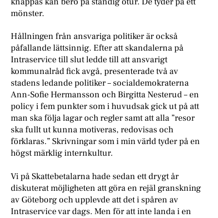
knappas kan bero på ständig otur. De tyder på ett
mönster.
Hållningen från ansvariga politiker är också
påfallande lättsinnig. Efter att skandalerna på
Intraservice till slut ledde till att ansvarigt
kommunalråd fick avgå, presenterade två av
stadens ledande politiker – socialdemokraterna
Ann-Sofie Hermansson och Birgitta Nesterud – en
policy i fem punkter som i huvudsak gick ut på att
man ska följa lagar och regler samt att alla ”resor
ska fullt ut kunna motiveras, redovisas och
förklaras.” Skrivningar som i min värld tyder på en
högst märklig internkultur.
Vi på Skattebetalarna hade sedan ett drygt år
diskuterat möjligheten att göra en rejäl granskning
av Göteborg och upplevde att det i spåren av
Intraservice var dags. Men för att inte landa i en