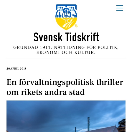
Skip
Me
to
content
GRUNDAD 1911. NÄTTIDNING FÖR POLITIK,
EKONOMI OCH KULTUR.
20 APRIL 2018
En förvaltningspolitisk thriller
om rikets andra stad