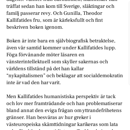
träffat sedan han kom till Sverige, släktingar och
familj passerar revy. Och Gunilla, Theodor
Kallifatides fru, som är kärleksfullt och fint
beskriven boken igenom.
Boken är inte bara en självbiografisk betraktelse,
även vår samtid kommer under Kallifatides lupp.
Föga förvånande möter läsaren en
vänsterintellektuell som skyller sakernas och
världens tillstånd på det han kallar
“nykapitalismen” och beklagar att socialdemokratin
inte är vad den har varit.
Men Kallifatides humanistiska perspektiv är tack
och lov mer framträdande och han problematiserar
bland annat den eviga frågan om yttrandefrihetens
gränser. Han besväras av hur greker i
västeuropeiska skämttidningar karikeras som lata