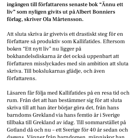
ingången till författarens senaste bok “Ännu ett
liv” som nyligen givits ut på Albert Bonniers
förlag, skriver Ola Mårtensson.
Att sluta skriva är givetvis ett drastiskt steg för en
författare så produktiv som Kallifatides. Eftersom
boken “Ett nytt liv” nu ligger på
bokhandelsdiskarna är det också uppenbart att
författaren misslyckades med sin ambition att sluta
skriva. Till bokslukarnas glädje, och även
författarens.
Läsaren får följa med Kallifatides på en resa tid och
rum. Från det att han bestämmer sig för att sluta
skriva till att han åter börjar göra det, från hans
barndoms Grekland via hans femtio år i Sverige
tillbaka till Grekland av idag. Till sommarstället på
Gotland då och nu – ett Sverige för 40 år sedan och
dagens. Vänner från barndomen, människor han