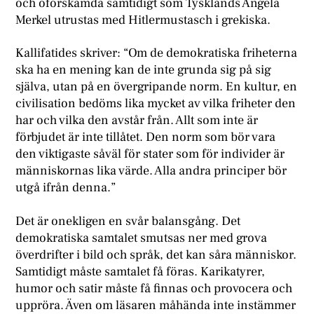
och oförskämda samtidigt som Tysklands Angela
Merkel utrustas med Hitlermustasch i grekiska.
Kallifatides skriver: “Om de demokratiska friheterna
ska ha en mening kan de inte grunda sig på sig
själva, utan på en övergripande norm. En kultur, en
civilisation bedöms lika mycket av vilka friheter den
har och vilka den avstår från. Allt som inte är
förbjudet är inte tillåtet. Den norm som bör vara
den viktigaste såväl för stater som för individer är
människornas lika värde. Alla andra principer bör
utgå ifrån denna.”
Det är onekligen en svår balansgång. Det
demokratiska samtalet smutsas ner med grova
överdrifter i bild och språk, det kan såra människor.
Samtidigt måste samtalet få föras. Karikatyrer,
humor och satir måste få finnas och provocera och
uppröra. Även om läsaren måhända inte instämmer