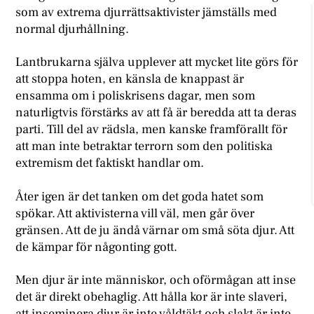
som av extrema djurrättsaktivister jämställs med
normal djurhållning.
Lantbrukarna själva upplever att mycket lite görs för
att stoppa hoten, en känsla de knappast är
ensamma om i poliskrisens dagar, men som
naturligtvis förstärks av att få är beredda att ta deras
parti. Till del av rädsla, men kanske framförallt för
att man inte betraktar terrorn som den politiska
extremism det faktiskt handlar om.
Åter igen är det tanken om det goda hatet som
spökar. Att aktivisterna vill väl, men går över
gränsen. Att de ju ändå värnar om små söta djur. Att
de kämpar för någonting gott.
Men djur är inte människor, och oförmågan att inse
det är direkt obehaglig. Att hålla kor är inte slaveri,
att inseminera djur är inte våldtäkt och slakt är inte