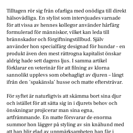
Tilltagen rör sig från ofarliga med onödiga till direkt
hälsovådliga. En stylist som intervjuades varnade
för att vissa av hennes kollegor använder hårfärg
formulerad för människor, vilket kan leda till
brännskador och förgiftningstillbud. Själv
använder hon specialfärg designad för hundar – en
produkt även den mest rättrogna kapitalist önskar
aldrig hade sett dagens ljus. I samma artikel
förklarar en veterinär för att filning av klorna
sannolikt upplevs som obehagligt av djuren – långt
ifrån den ’spakänsla’ husse och matte eftersträvar.
För syftet är naturligtvis att skämma bort sina djur
och istället för att sätta sig in i djurets behov och
önskningar projicerar man sina egna,
artfrämmande. En matte försvarar de enorma
summor hon lägger på styling av sin knähund med
att han blir glad av uppmärksamheten han får i