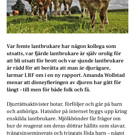
Var femte lantbrukare har någon kollega som
utsatts, var fjärde lantbrukare är själv orolig för
att bli utsatt för brott och var sjunde lantbrukare
är rädd för att berätta att man är djurägare,
larmar LRF om i en ny rapport. Amanda Wollstad
menar att disneyfieringen av djuren har gått för
långt – till men för både folk och fä.
Djurrättsaktivister hotar, förföljer och går på barn
och anhöriga. Hatsidor på internet byggs upp kring
enskilda lantbrukare. Mjölkbönder får frågor om
hur de reagerat om deras döttrar hållits som slavar,
tvångsinseminerats och tvingats föda barn – något