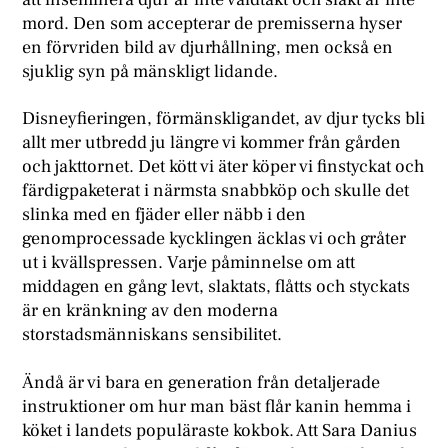
mord. Den som accepterar de premisserna hyser
en förvriden bild av djurhållning, men också en
sjuklig syn på mänskligt lidande.
Disneyfieringen, förmänskligandet, av djur tycks bli
allt mer utbredd ju längre vi kommer från gården
och jakttornet. Det kött vi äter köper vi finstyckat och
färdigpaketerat i närmsta snabbköp och skulle det
slinka med en fjäder eller näbb i den
genomprocessade kycklingen äcklas vi och gråter
ut i kvällspressen. Varje påminnelse om att
middagen en gång levt, slaktats, flåtts och styckats
är en kränkning av den moderna
storstadsmänniskans sensibilitet.
Ändå är vi bara en generation från detaljerade
instruktioner om hur man bäst flår kanin hemma i
köket i landets populäraste kokbok. Att Sara Danius