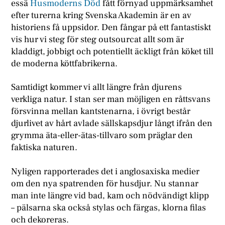
essä
Husmoderns Död
fått förnyad uppmärksamhet
efter turerna kring Svenska Akademin är en av
historiens få uppsidor. Den fångar på ett fantastiskt
vis hur vi steg för steg outsourcat allt som är
kladdigt, jobbigt och potentiellt äckligt från köket till
de moderna köttfabrikerna.
Samtidigt kommer vi allt längre från djurens
verkliga natur. I stan ser man möjligen en råttsvans
försvinna mellan kantstenarna, i övrigt består
djurlivet av hårt avlade sällskapsdjur långt ifrån den
grymma äta-eller-ätas-tillvaro som präglar den
faktiska naturen.
Nyligen rapporterades det i anglosaxiska medier
om den nya spatrenden för husdjur. Nu stannar
man inte längre vid bad, kam och nödvändigt klipp
– pälsarna ska också stylas och färgas, klorna filas
och dekoreras.